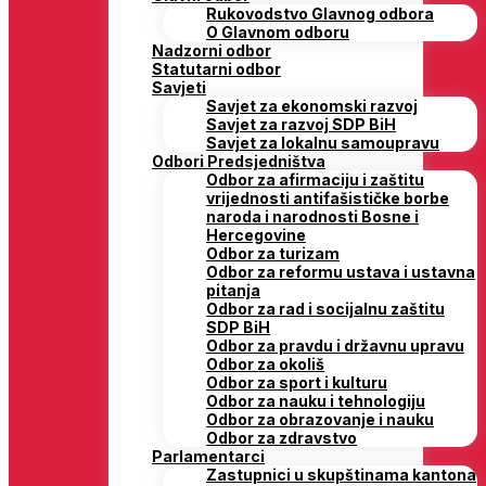
Rukovodstvo Glavnog odbora
O Glavnom odboru
Nadzorni odbor
Statutarni odbor
Savjeti
Savjet za ekonomski razvoj
Savjet za razvoj SDP BiH
Savjet za lokalnu samoupravu
Odbori Predsjedništva
Odbor za afirmaciju i zaštitu
vrijednosti antifašističke borbe
naroda i narodnosti Bosne i
Hercegovine
Odbor za turizam
Odbor za reformu ustava i ustavna
pitanja
Odbor za rad i socijalnu zaštitu
SDP BiH
Odbor za pravdu i državnu upravu
Odbor za okoliš
Odbor za sport i kulturu
Odbor za nauku i tehnologiju
Odbor za obrazovanje i nauku
Odbor za zdravstvo
Parlamentarci
Zastupnici u skupštinama kantona