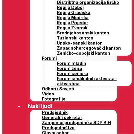
Distriktna organizacija Brčko
Regija Doboj
Regija Gradiška
Regija Modriča
Regija Prijedor
Regija Zvornik
Srednjobosanski kanton
Tuzlanski kanton
Unsko-sanski kanton
Zapadnohercegovački kanton
Zeničko-dobojski kanton
Forumi
Forum mladih
Forum žena
Forum seniora
Forum sindikalnih aktivista i
aktivistica
Odbori i Savjeti
Video
Fotografije
Naši ljudi
Predsjednik
Generalni sekretar
Zamjenici predsjednika SDP BiH
Predsjedništvo
Glavni odbor