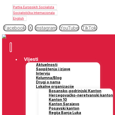
Partija Europskih Socijalista
Socijalistička Internacionala
English
Facebook
X
Instagram
YouTube
TikTok
Vijesti
Aktuelnosti
Saopštenja i izjave
Intervju
Kolumna/Blog
Drugi o nama
Lokalne organizacije
Bosansko-podrinjski Kanton
Hercegovačko-neretvanski kanton
Kanton 10
Kanton Sarajevo
Posavski kanton
Regija Banja Luka