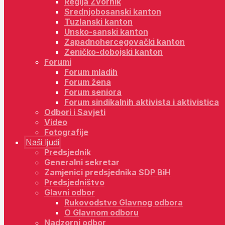
Regija Zvornik
Srednjobosanski kanton
Tuzlanski kanton
Unsko-sanski kanton
Zapadnohercegovački kanton
Zeničko-dobojski kanton
Forumi
Forum mladih
Forum žena
Forum seniora
Forum sindikalnih aktivista i aktivistica
Odbori i Savjeti
Video
Fotografije
Naši ljudi
Predsjednik
Generalni sekretar
Zamjenici predsjednika SDP BiH
Predsjedništvo
Glavni odbor
Rukovodstvo Glavnog odbora
O Glavnom odboru
Nadzorni odbor