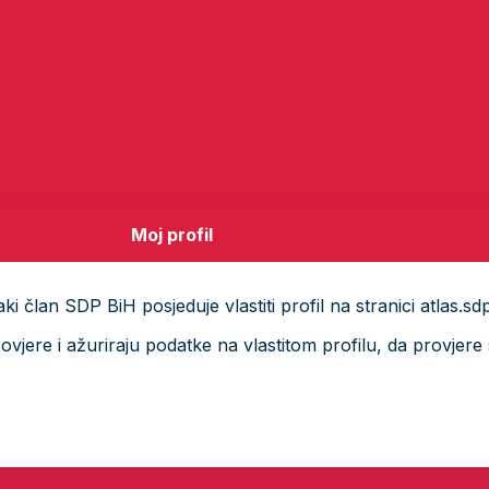
Moj profil
i član SDP BiH posjeduje vlastiti profil na stranici atlas.sd
ere i ažuriraju podatke na vlastitom profilu, da provjere s