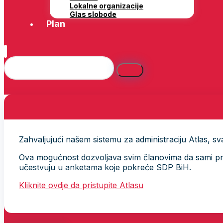
Lokalne organizacije
Glas slobode
Plan
Zahvaljujući našem sistemu za administraciju Atlas, svak
Ova mogućnost dozvoljava svim članovima da sami provj
učestvuju u anketama koje pokreće SDP BiH.
Kliknite ovdje da pristupite Atlasu