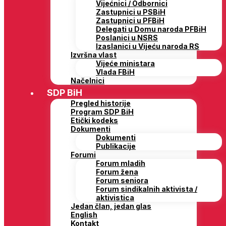
Vijećnici / Odbornici
Zastupnici u PSBiH
Zastupnici u PFBiH
Delegati u Domu naroda PFBiH
Poslanici u NSRS
Izaslanici u Vijeću naroda RS
Izvršna vlast
Vijeće ministara
Vlada FBiH
Načelnici
SDP BiH
Pregled historije
Program SDP BiH
Etički kodeks
Dokumenti
Dokumenti
Publikacije
Forumi
Forum mladih
Forum žena
Forum seniora
Forum sindikalnih aktivista /
aktivistica
Jedan član, jedan glas
English
Kontakt