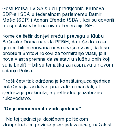
Gosti Polisa TV SA su bili predsjednici Klubova
SDP-a i SDA u federalnom parlamentu Damir
Mašić (SDP) i Adnan Efendić (SDA), koji su govorili
o uspostavi vlasti na nivou Federacije BiH.
Kome će šešir donijeti sreću i prevagu u Klubu
Bošnjaka Doma naroda PFBiH, da li će do kraja
godine biti imenovana nova izvršna vlast, da li su
probijeni Šmitovi rokovi za formiranje vlasti, je li
nova vlast spremna da se stavi u službu onih koji
su je birali? – bili su tematika za raspravu u novom
izdanju Polisa.
Prošli četvrtak održana je konstituirajuća sjednica,
položena je zakletva, preuzeti su mandati, ali
sjednica je prekinuta, a prethodno je izabrano
rukovodstvo.
“On je imenovan da vodi sjednicu”
– Na toj sjednici je klasičnom političkom
zloupotrebom pozicije predsjedavajućeg, nažalost,