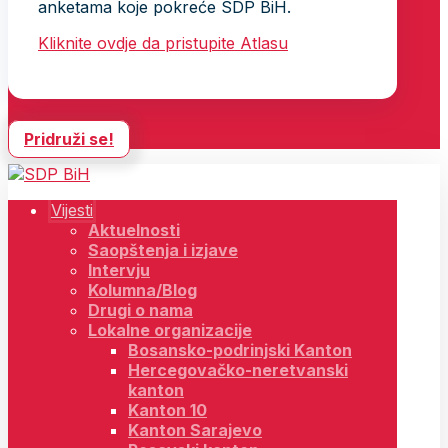
anketama koje pokreće SDP BiH.
Kliknite ovdje da pristupite Atlasu
Pridruži se!
Vijesti
Aktuelnosti
Saopštenja i izjave
Intervju
Kolumna/Blog
Drugi o nama
Lokalne organizacije
Bosansko-podrinjski Kanton
Hercegovačko-neretvanski
kanton
Kanton 10
Kanton Sarajevo