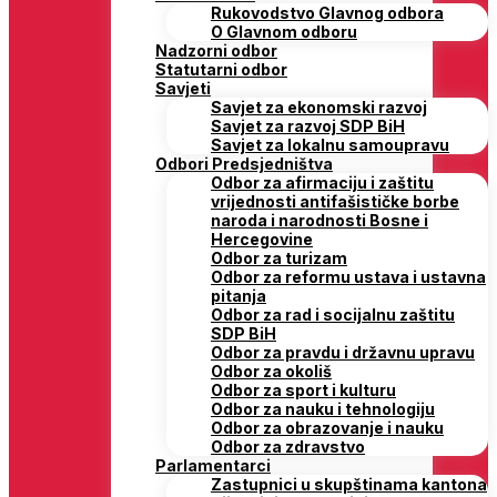
Rukovodstvo Glavnog odbora
O Glavnom odboru
Nadzorni odbor
Statutarni odbor
Savjeti
Savjet za ekonomski razvoj
Savjet za razvoj SDP BiH
Savjet za lokalnu samoupravu
Odbori Predsjedništva
Odbor za afirmaciju i zaštitu
vrijednosti antifašističke borbe
naroda i narodnosti Bosne i
Hercegovine
Odbor za turizam
Odbor za reformu ustava i ustavna
pitanja
Odbor za rad i socijalnu zaštitu
SDP BiH
Odbor za pravdu i državnu upravu
Odbor za okoliš
Odbor za sport i kulturu
Odbor za nauku i tehnologiju
Odbor za obrazovanje i nauku
Odbor za zdravstvo
Parlamentarci
Zastupnici u skupštinama kantona