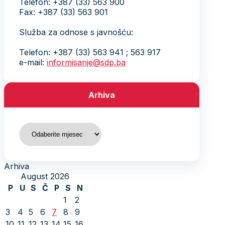
Telefon: +387 (33) 563 900
Fax: +387 (33) 563 901
Služba za odnose s javnošću:
Telefon: +387 (33) 563 941 ; 563 917
e-mail:
informisanje@sdp.ba
Arhiva
Arhiva
Arhiva
August 2026
P
U
S
Č
P
S
N
1
2
3
4
5
6
7
8
9
10
11
12
13
14
15
16