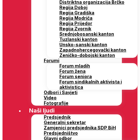
Distriktna organizacija Brčko
Regija Doboj
Regija Gradiška
Regija Modriča
Regija Prijedor
Regija Zvornik
Srednjobosanski kanton
Tuzlanski kanton
Unsko-sanski kanton
Zapadnohercegovački kanton
Zeničko-dobojski kanton
Forumi
Forum mladih
Forum žena
Forum seniora
Forum sindikalnih aktivista i
aktivistica
Odbori i Savjeti
Video
Fotografije
Naši ljudi
Predsjednik
Generalni sekretar
Zamjenici predsjednika SDP BiH
Predsjedništvo
Glavni odbor