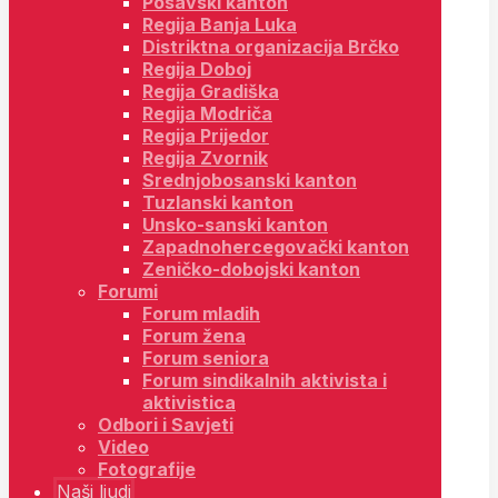
Posavski kanton
Regija Banja Luka
Distriktna organizacija Brčko
Regija Doboj
Regija Gradiška
Regija Modriča
Regija Prijedor
Regija Zvornik
Srednjobosanski kanton
Tuzlanski kanton
Unsko-sanski kanton
Zapadnohercegovački kanton
Zeničko-dobojski kanton
Forumi
Forum mladih
Forum žena
Forum seniora
Forum sindikalnih aktivista i
aktivistica
Odbori i Savjeti
Video
Fotografije
Naši ljudi