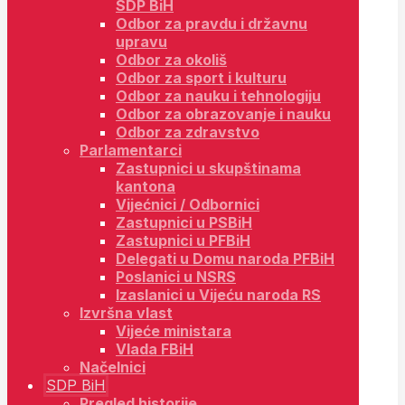
SDP BiH
Odbor za pravdu i državnu
upravu
Odbor za okoliš
Odbor za sport i kulturu
Odbor za nauku i tehnologiju
Odbor za obrazovanje i nauku
Odbor za zdravstvo
Parlamentarci
Zastupnici u skupštinama
kantona
Vijećnici / Odbornici
Zastupnici u PSBiH
Zastupnici u PFBiH
Delegati u Domu naroda PFBiH
Poslanici u NSRS
Izaslanici u Vijeću naroda RS
Izvršna vlast
Vijeće ministara
Vlada FBiH
Načelnici
SDP BiH
Pregled historije