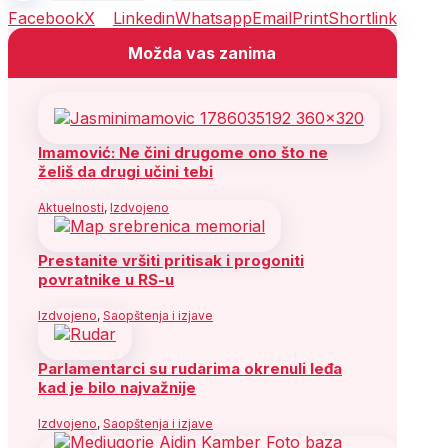
Facebook
X
Linkedin
Whatsapp
Email
Print
Shortlink
Možda vas zanima
Imamović: Ne čini drugome ono što ne
želiš da drugi učini tebi
Aktuelnosti
,
Izdvojeno
Prestanite vršiti pritisak i progoniti
povratnike u RS-u
Izdvojeno
,
Saopštenja i izjave
Parlamentarci su rudarima okrenuli leđa
kad je bilo najvažnije
Izdvojeno
,
Saopštenja i izjave