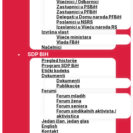
Vijećnici / Odbornici
Zastupnici u PSBiH
Zastupnici u PFBiH
Delegati u Domu naroda PFBiH
Poslanici u NSRS
Izaslanici u Vijeću naroda RS
Izvršna vlast
Vijeće ministara
Vlada FBiH
Načelnici
SDP BiH
Pregled historije
Program SDP BiH
Etički kodeks
Dokumenti
Dokumenti
Publikacije
Forumi
Forum mladih
Forum žena
Forum seniora
Forum sindikalnih aktivista /
aktivistica
Jedan član, jedan glas
English
Kontakt