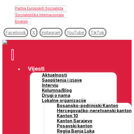
Partija Europskih Socijalista
Socijalistička Internacionala
English
Facebook
X
Instagram
YouTube
TikTok
Vijesti
Aktuelnosti
Saopštenja i izjave
Intervju
Kolumna/Blog
Drugi o nama
Lokalne organizacije
Bosansko-podrinjski Kanton
Hercegovačko-neretvanski kanton
Kanton 10
Kanton Sarajevo
Posavski kanton
Regija Banja Luka