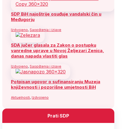
SDP BiH najoštrije osuđuje vandalski čin u
Međugorju
Izdvojeno
,
Saopštenja i izjave
SDA jučer glasala za Zakon o postupku
vanredne uprave u Novoj Željezari Zenica,
danas napada vlastiti glas
Izdvojeno
,
Saopštenja i izjave
Potpisan ugovor o sufinansiranju Muzeja
književnosti i pozorišne umjetnosti BiH
Aktuelnosti
,
Izdvojeno
Prati SDP