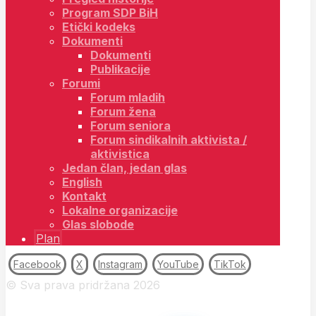
Program SDP BiH
Etički kodeks
Dokumenti
Dokumenti
Publikacije
Forumi
Forum mladih
Forum žena
Forum seniora
Forum sindikalnih aktivista /
aktivistica
Jedan član, jedan glas
English
Kontakt
Lokalne organizacije
Glas slobode
Plan
Facebook
X
Instagram
YouTube
TikTok
© Sva prava pridržana 2026