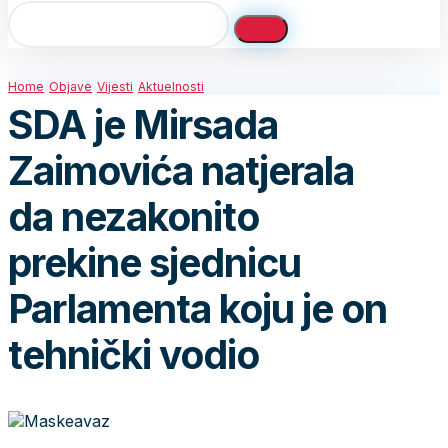
Home
Objave
Vijesti
Aktuelnosti
SDA je Mirsada
Zaimovića natjerala
da nezakonito
prekine sjednicu
Parlamenta koju je on
tehnički vodio