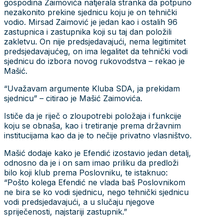
gospodina Zaimovića natjerala stranka da potpuno
nezakonito prekine sjednicu koju je on tehnički
vodio. Mirsad Zaimović je jedan kao i ostalih 96
zastupnica i zastupnika koji su taj dan položili
zakletvu. On nije predsjedavajući, nema legitimitet
predsjedavajućeg, on ima legalitet da tehnički vodi
sjednicu do izbora novog rukovodstva – rekao je
Mašić.
“Uvažavam argumente Kluba SDA, ja prekidam
sjednicu” – citirao je Mašić Zaimovića.
Ističe da je riječ o zloupotrebi položaja i funkcije
koju se obnaša, kao i tretiranje prema državnim
institucijama kao da je to nečije privatno vlasništvo.
Mašić dodaje kako je Efendić izostavio jedan detalj,
odnosno da je i on sam imao priliku da predloži
bilo koji klub prema Poslovniku, te istaknuo:
“Pošto kolega Efendić ne vlada baš Poslovnikom
ne bira se ko vodi sjednicu, nego tehnički sjednicu
vodi predsjedavajući, a u slučaju njegove
spriječenosti, najstariji zastupnik.”