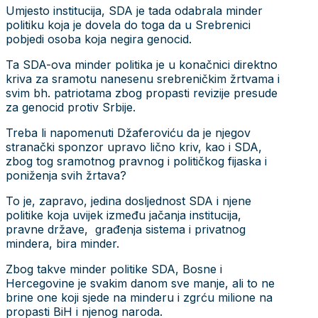
Umjesto institucija, SDA je tada odabrala minder
politiku koja je dovela do toga da u Srebrenici
pobjedi osoba koja negira genocid.
Ta SDA-ova minder politika je u konačnici direktno
kriva za sramotu nanesenu srebreničkim žrtvama i
svim bh. patriotama zbog propasti revizije presude
za genocid protiv Srbije.
Treba li napomenuti Džaferoviću da je njegov
stranački sponzor upravo lično kriv, kao i SDA,
zbog tog sramotnog pravnog i političkog fijaska i
poniženja svih žrtava?
To je, zapravo, jedina dosljednost SDA i njene
politike koja uvijek između jačanja institucija,
pravne države, građenja sistema i privatnog
mindera, bira minder.
Zbog takve minder politike SDA, Bosne i
Hercegovine je svakim danom sve manje, ali to ne
brine one koji sjede na minderu i zgrću milione na
propasti BiH i njenog naroda.