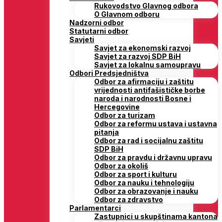
Rukovodstvo Glavnog odbora
O Glavnom odboru
Nadzorni odbor
Statutarni odbor
Savjeti
Savjet za ekonomski razvoj
Savjet za razvoj SDP BiH
Savjet za lokalnu samoupravu
Odbori Predsjedništva
Odbor za afirmaciju i zaštitu
vrijednosti antifašističke borbe
naroda i narodnosti Bosne i
Hercegovine
Odbor za turizam
Odbor za reformu ustava i ustavna
pitanja
Odbor za rad i socijalnu zaštitu
SDP BiH
Odbor za pravdu i državnu upravu
Odbor za okoliš
Odbor za sport i kulturu
Odbor za nauku i tehnologiju
Odbor za obrazovanje i nauku
Odbor za zdravstvo
Parlamentarci
Zastupnici u skupštinama kantona