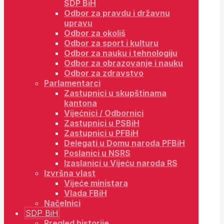
SDP BiH
Odbor za pravdu i državnu
upravu
Odbor za okoliš
Odbor za sport i kulturu
Odbor za nauku i tehnologiju
Odbor za obrazovanje i nauku
Odbor za zdravstvo
Parlamentarci
Zastupnici u skupštinama
kantona
Vijećnici / Odbornici
Zastupnici u PSBiH
Zastupnici u PFBiH
Delegati u Domu naroda PFBiH
Poslanici u NSRS
Izaslanici u Vijeću naroda RS
Izvršna vlast
Vijeće ministara
Vlada FBiH
Načelnici
SDP BiH
Pregled historije