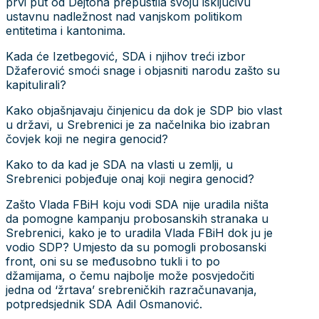
prvi put od Dejtona prepustila svoju isključivu
ustavnu nadležnost nad vanjskom politikom
entitetima i kantonima.
Kada će Izetbegović, SDA i njihov treći izbor
Džaferović smoći snage i objasniti narodu zašto su
kapitulirali?
Kako objašnjavaju činjenicu da dok je SDP bio vlast
u državi, u Srebrenici je za načelnika bio izabran
čovjek koji ne negira genocid?
Kako to da kad je SDA na vlasti u zemlji, u
Srebrenici pobjeđuje onaj koji negira genocid?
Zašto Vlada FBiH koju vodi SDA nije uradila ništa
da pomogne kampanju probosanskih stranaka u
Srebrenici, kako je to uradila Vlada FBiH dok ju je
vodio SDP? Umjesto da su pomogli probosanski
front, oni su se međusobno tukli i to po
džamijama, o čemu najbolje može posvjedočiti
jedna od ‘žrtava’ srebreničkih razračunavanja,
potpredsjednik SDA Adil Osmanović.