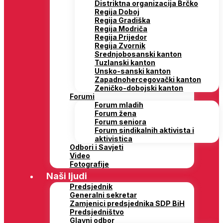
Distriktna organizacija Brčko
Regija Doboj
Regija Gradiška
Regija Modriča
Regija Prijedor
Regija Zvornik
Srednjobosanski kanton
Tuzlanski kanton
Unsko-sanski kanton
Zapadnohercegovački kanton
Zeničko-dobojski kanton
Forumi
Forum mladih
Forum žena
Forum seniora
Forum sindikalnih aktivista i
aktivistica
Odbori i Savjeti
Video
Fotografije
Naši ljudi
Predsjednik
Generalni sekretar
Zamjenici predsjednika SDP BiH
Predsjedništvo
Glavni odbor