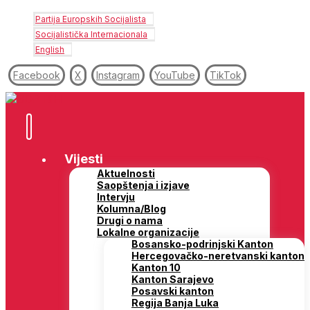
Partija Europskih Socijalista
Socijalistička Internacionala
English
Facebook
X
Instagram
YouTube
TikTok
Vijesti
Aktuelnosti
Saopštenja i izjave
Intervju
Kolumna/Blog
Drugi o nama
Lokalne organizacije
Bosansko-podrinjski Kanton
Hercegovačko-neretvanski kanton
Kanton 10
Kanton Sarajevo
Posavski kanton
Regija Banja Luka