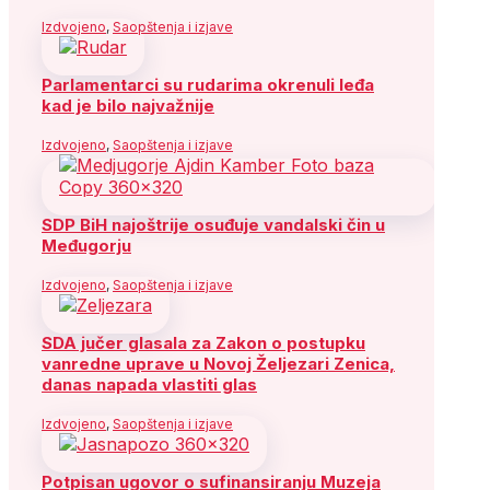
Izdvojeno
,
Saopštenja i izjave
Parlamentarci su rudarima okrenuli leđa
kad je bilo najvažnije
Izdvojeno
,
Saopštenja i izjave
SDP BiH najoštrije osuđuje vandalski čin u
Međugorju
Izdvojeno
,
Saopštenja i izjave
SDA jučer glasala za Zakon o postupku
vanredne uprave u Novoj Željezari Zenica,
danas napada vlastiti glas
Izdvojeno
,
Saopštenja i izjave
Potpisan ugovor o sufinansiranju Muzeja