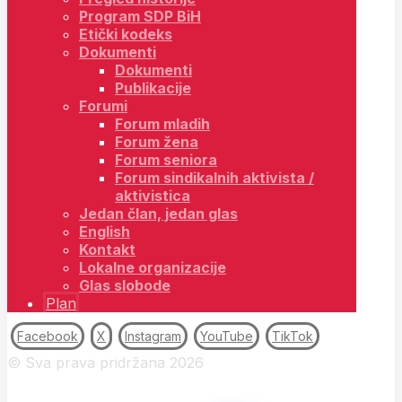
Program SDP BiH
Etički kodeks
Dokumenti
Dokumenti
Publikacije
Forumi
Forum mladih
Forum žena
Forum seniora
Forum sindikalnih aktivista /
aktivistica
Jedan član, jedan glas
English
Kontakt
Lokalne organizacije
Glas slobode
Plan
Facebook
X
Instagram
YouTube
TikTok
© Sva prava pridržana 2026