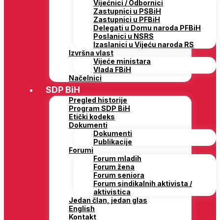
Vijećnici / Odbornici
Zastupnici u PSBiH
Zastupnici u PFBiH
Delegati u Domu naroda PFBiH
Poslanici u NSRS
Izaslanici u Vijeću naroda RS
Izvršna vlast
Vijeće ministara
Vlada FBiH
Načelnici
SDP BiH
Pregled historije
Program SDP BiH
Etički kodeks
Dokumenti
Dokumenti
Publikacije
Forumi
Forum mladih
Forum žena
Forum seniora
Forum sindikalnih aktivista /
aktivistica
Jedan član, jedan glas
English
Kontakt