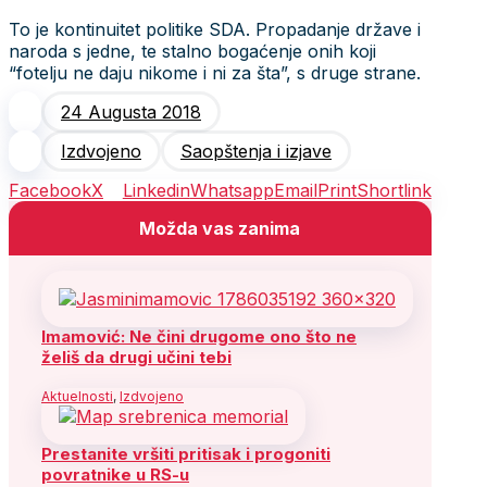
To je kontinuitet politike SDA. Propadanje države i
naroda s jedne, te stalno bogaćenje onih koji
“fotelju ne daju nikome i ni za šta”, s druge strane.
24 Augusta 2018
Izdvojeno
Saopštenja i izjave
Facebook
X
Linkedin
Whatsapp
Email
Print
Shortlink
Možda vas zanima
Imamović: Ne čini drugome ono što ne
želiš da drugi učini tebi
Aktuelnosti
,
Izdvojeno
Prestanite vršiti pritisak i progoniti
povratnike u RS-u