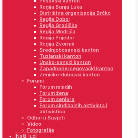
Posavski kanton
Regija Banja Luka
Distriktna organizacija Brčko
Regija Doboj
Regija Gradiška
Regija Modriča
Regija Prijedor
Regija Zvornik
Srednjobosanski kanton
Tuzlanski kanton
Unsko-sanski kanton
Zapadnohercegovački kanton
Zeničko-dobojski kanton
Forumi
Forum mladih
Forum žena
Forum seniora
Forum sindikalnih aktivista i
aktivistica
Odbori i Savjeti
Video
Fotografije
Naši ljudi