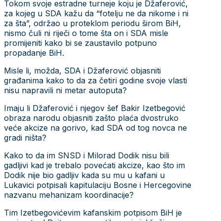
Tokom svoje estradne turneje koju je Džaferović,
za kojeg u SDA kažu da “fotelju ne da nikome i ni
za šta”, održao u proteklom periodu širom BiH,
nismo čuli ni riječi o tome šta on i SDA misle
promijeniti kako bi se zaustavilo potpuno
propadanje BiH.
Misle li, možda, SDA i Džaferović objasniti
građanima kako to da za četiri godine svoje vlasti
nisu napravili ni metar autoputa?
Imaju li Džaferović i njegov šef Bakir Izetbegović
obraza narodu objasniti zašto plaća dvostruko
veće akcize na gorivo, kad SDA od tog novca ne
gradi ništa?
Kako to da im SNSD i Milorad Dodik nisu bili
gadljivi kad je trebalo povećati akcize, kao što im
Dodik nije bio gadljiv kada su mu u kafani u
Lukavici potpisali kapitulaciju Bosne i Hercegovine
nazvanu mehanizam koordinacije?
Tim Izetbegovićevim kafanskim potpisom BiH je