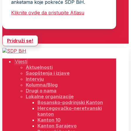
anketama koje pokreće SDP BiH.
Kliknite ovdje da pristupite Atlasu
Pridruži se!
Vijesti
Aktuelnosti
Saopštenja i izjave
Intervju
Kolumna/Blog
Drugi o nama
Lokalne organizacije
Bosansko-podrinjski Kanton
Hercegovačko-neretvanski
kanton
Kanton 10
Kanton Sarajevo