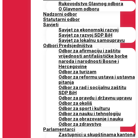
Rukovodstvo Glavnog odbora
O Glavnom odboru
Nadzorni odbor
Statutarni odbor
Savjeti
Savjet za ekonomski razvoj
Savjet za razvoj SDP BiH
Savjet za lokalnu samoupravu
Odbori Predsjedništva
Odbor za afirmaciju i zaštitu
vrijednosti antifašističke borbe
naroda i narodnosti Bosne i
Hercegovine
Odbor za turizam
Odbor za reformu ustava i ustavna
pitanja
Odbor za rad i socijalnu zaštitu
SDP BiH
Odbor za pravdu i državnu upravu
Odbor za okoliš
Odbor za sport i kulturu
Odbor za nauku i tehnologiju
Odbor za obrazovanje i nauku
Odbor za zdravstvo
Parlamentarci
Zastupnici u skupštinama kantona