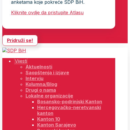
anketama koje pokreće SDP BiH.
Kliknite ovdje da pristupite Atlasu
Pridruži se!
Vijesti
Aktuelnosti
Saopštenja i izjave
Intervju
Kolumna/Blog
Drugi o nama
Lokalne organizacije
Bosansko-podrinjski Kanton
Hercegovačko-neretvanski
kanton
Kanton 10
Kanton Sarajevo