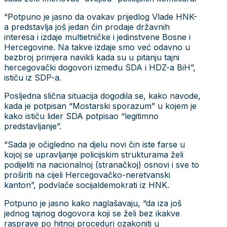
“Potpuno je jasno da ovakav prijedlog Vlade HNK-
a predstavlja još jedan čin prodaje državnih
interesa i izdaje multietničke i jedinstvene Bosne i
Hercegovine. Na takve izdaje smo već odavno u
bezbroj primjera navikli kada su u pitanju tajni
hercegovački dogovori između SDA i HDZ-a BiH”,
ističu iz SDP-a.
Posljedna slična situacija dogodila se, kako navode,
kada je potpisan “Mostarski sporazum” u kojem je
kako ističu lider SDA potpisao “legitimno
predstavljanje”.
“Sada je očigledno na djelu novi čin iste farse u
kojoj se upravljanje policijskim strukturama želi
podijeliti na nacionalnoj (stranačkoj) osnovi i sve to
proširiti na cijeli Hercegovačko-neretvanski
kanton”, podvlače socijaldemokrati iz HNK.
Potpuno je jasno kako naglašavaju, “da iza još
jednog tajnog dogovora koji se želi bez ikakve
rasprave po hitnoj proceduri ozakoniti u