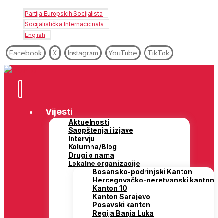
Partija Europskih Socijalista
Socijalistička Internacionala
English
Facebook
X
Instagram
YouTube
TikTok
Vijesti
Aktuelnosti
Saopštenja i izjave
Intervju
Kolumna/Blog
Drugi o nama
Lokalne organizacije
Bosansko-podrinjski Kanton
Hercegovačko-neretvanski kanton
Kanton 10
Kanton Sarajevo
Posavski kanton
Regija Banja Luka