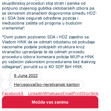
skupštinskoj proceduri stoji strah i panika od
potpuno izvjesnog gubitka oktobarskih izbora pa
se skrivenim stranačkim dogovorima između HDZ-
a i SDA žele osigurati određene pozicije i
međusobna zaštita od progona u budućim
vremenima”.
“Ovim putem pozivamo SDA i HDZ zajedno sa
Vladom HNK da se odmah odustanu od pokušaja
nacionalne podjele policijskih struktura kroz
stranačko upravljanje te da odmah provedu
proceduru izbora komesara policije MUP-a HNK
po važećim zakonskim procedurama bez ikakvog
odlaganja”, poručili su iz KO SDP BiH HNK.
9 Juna 2022
Hercegovačko-neretvanski kanton
Facebook
X
Linkedin
Whatsapp
Email
Print
Shortlink
Možda vas zanima