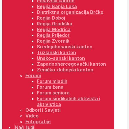
Posavski kanton
Regija Banja Luka
Distriktna organizacija Brčko
Regija Doboj
Regija Gradiška
Regija Modriča
Regija Prijedor
Regija Zvornik
Srednjobosanski kanton
Tuzlanski kanton
Unsko-sanski kanton
Zapadnohercegovački kanton
Zeničko-dobojski kanton
Forumi
Forum mladih
Forum žena
Forum seniora
Forum sindikalnih aktivista i
aktivistica
Odbori i Savjeti
Video
Fotografije
Naši ljudi