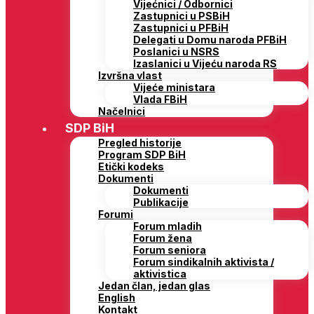
Vijećnici / Odbornici
Zastupnici u PSBiH
Zastupnici u PFBiH
Delegati u Domu naroda PFBiH
Poslanici u NSRS
Izaslanici u Vijeću naroda RS
Izvršna vlast
Vijeće ministara
Vlada FBiH
Načelnici
SDP BiH
Pregled historije
Program SDP BiH
Etički kodeks
Dokumenti
Dokumenti
Publikacije
Forumi
Forum mladih
Forum žena
Forum seniora
Forum sindikalnih aktivista /
aktivistica
Jedan član, jedan glas
English
Kontakt