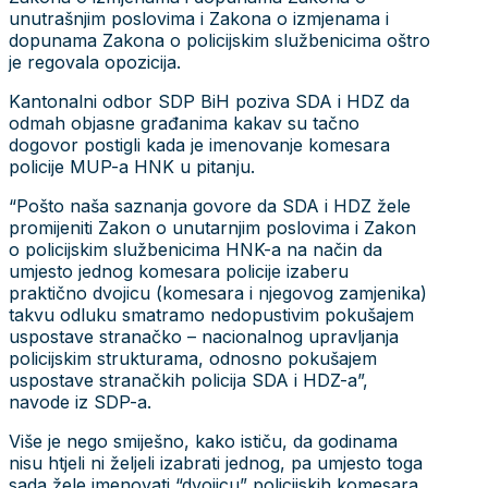
unutrašnjim poslovima i Zakona o izmjenama i
dopunama Zakona o policijskim službenicima oštro
je regovala opozicija.
Kantonalni odbor SDP BiH poziva SDA i HDZ da
odmah objasne građanima kakav su tačno
dogovor postigli kada je imenovanje komesara
policije MUP-a HNK u pitanju.
“Pošto naša saznanja govore da SDA i HDZ žele
promijeniti Zakon o unutarnjim poslovima i Zakon
o policijskim službenicima HNK-a na način da
umjesto jednog komesara policije izaberu
praktično dvojicu (komesara i njegovog zamjenika)
takvu odluku smatramo nedopustivim pokušajem
uspostave stranačko – nacionalnog upravljanja
policijskim strukturama, odnosno pokušajem
uspostave stranačkih policija SDA i HDZ-a”,
navode iz SDP-a.
Više je nego smiješno, kako ističu, da godinama
nisu htjeli ni željeli izabrati jednog, pa umjesto toga
sada žele imenovati “dvojicu” policijskih komesara.