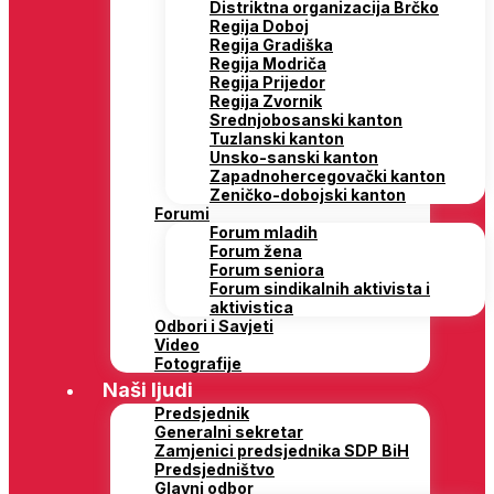
Distriktna organizacija Brčko
Regija Doboj
Regija Gradiška
Regija Modriča
Regija Prijedor
Regija Zvornik
Srednjobosanski kanton
Tuzlanski kanton
Unsko-sanski kanton
Zapadnohercegovački kanton
Zeničko-dobojski kanton
Forumi
Forum mladih
Forum žena
Forum seniora
Forum sindikalnih aktivista i
aktivistica
Odbori i Savjeti
Video
Fotografije
Naši ljudi
Predsjednik
Generalni sekretar
Zamjenici predsjednika SDP BiH
Predsjedništvo
Glavni odbor