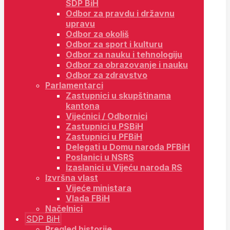
SDP BiH
Odbor za pravdu i državnu
upravu
Odbor za okoliš
Odbor za sport i kulturu
Odbor za nauku i tehnologiju
Odbor za obrazovanje i nauku
Odbor za zdravstvo
Parlamentarci
Zastupnici u skupštinama
kantona
Vijećnici / Odbornici
Zastupnici u PSBiH
Zastupnici u PFBiH
Delegati u Domu naroda PFBiH
Poslanici u NSRS
Izaslanici u Vijeću naroda RS
Izvršna vlast
Vijeće ministara
Vlada FBiH
Načelnici
SDP BiH
Pregled historije