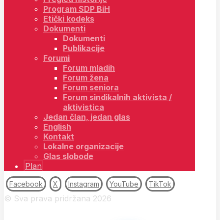
Program SDP BiH
Etički kodeks
Dokumenti
Dokumenti
Publikacije
Forumi
Forum mladih
Forum žena
Forum seniora
Forum sindikalnih aktivista /
aktivistica
Jedan član, jedan glas
English
Kontakt
Lokalne organizacije
Glas slobode
Plan
Facebook
X
Instagram
YouTube
TikTok
© Sva prava pridržana 2026