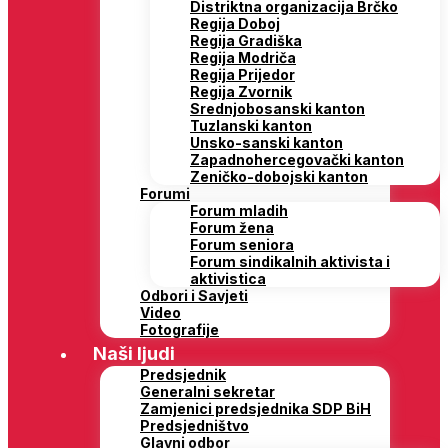
Distriktna organizacija Brčko
Regija Doboj
Regija Gradiška
Regija Modriča
Regija Prijedor
Regija Zvornik
Srednjobosanski kanton
Tuzlanski kanton
Unsko-sanski kanton
Zapadnohercegovački kanton
Zeničko-dobojski kanton
Forumi
Forum mladih
Forum žena
Forum seniora
Forum sindikalnih aktivista i
aktivistica
Odbori i Savjeti
Video
Fotografije
Naši ljudi
Predsjednik
Generalni sekretar
Zamjenici predsjednika SDP BiH
Predsjedništvo
Glavni odbor