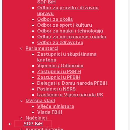
SDP BiH
Odbor za pravdu i državnu
upravu
Odbor za okoliš
Odbor za sport i kulturu
Odbor za nauku i tehnologiju
Odbor za obrazovanje i nauku
Odbor za zdravstvo
Parlamentarci
Zastupnici u skupštinama
kantona
Vijećnici / Odbornici
Zastupnici u PSBiH
Zastupnici u PFBiH
Delegati u Domu naroda PFBiH
Poslanici u NSRS
Izaslanici u Vijeću naroda RS
Izvršna vlast
Vijeće ministara
Vlada FBiH
Načelnici
SDP BiH
Pregled historije