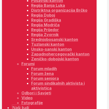
Posavski kanton
Regija Banja Luka
Distriktna organizacija Brčko
Regija Doboj
Regija Gradiška
Regija Modriča
Regija Prijedor
Regija Zvornik
Srednjobosanski kanton
Tuzlanski kanton
Unsko-sanski kanton
Zapadnohercegovački kanton
Zeničko-dobojski kanton
Forumi
Forum mladih
Forum žena
Forum seniora
Forum sindikalnih aktivista i
aktivistica
Odbori i Savjeti
Video
Fotografije
Naši ljudi