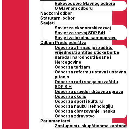
Rukovodstvo Glavnog odbora
O Glavnom odboru
Nadzorni odbor
Statutarni odbor
Savjeti
Savjet za ekonomski razvoj
Savjet za razvoj SDP BiH
Savjet za lokalnu samoupravu
Odbori Predsjedništva
Odbor za afirmaciju i zaštitu
vrijednosti antifašističke borbe
naroda i narodnosti Bosne i
Hercegovine
Odbor za turizam
Odbor za reformu ustava i ustavna
pitanja
Odbor za rad i socijalnu zaštitu
SDP BiH
Odbor za pravdu i državnu upravu
Odbor za okoliš
Odbor za sport i kulturu
Odbor za nauku i tehnologiju
Odbor za obrazovanje i nauku
Odbor za zdravstvo
Parlamentarci
Zastupnici u skupštinama kantona