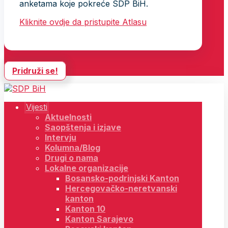
anketama koje pokreće SDP BiH.
Kliknite ovdje da pristupite Atlasu
Pridruži se!
Vijesti
Aktuelnosti
Saopštenja i izjave
Intervju
Kolumna/Blog
Drugi o nama
Lokalne organizacije
Bosansko-podrinjski Kanton
Hercegovačko-neretvanski
kanton
Kanton 10
Kanton Sarajevo