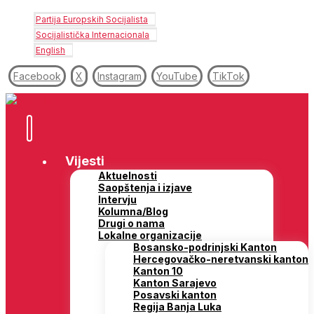
Partija Europskih Socijalista
Socijalistička Internacionala
English
Facebook
X
Instagram
YouTube
TikTok
Vijesti
Aktuelnosti
Saopštenja i izjave
Intervju
Kolumna/Blog
Drugi o nama
Lokalne organizacije
Bosansko-podrinjski Kanton
Hercegovačko-neretvanski kanton
Kanton 10
Kanton Sarajevo
Posavski kanton
Regija Banja Luka