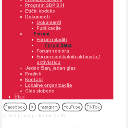
Program SDP BiH
Etički kodeks
Dokumenti
Dokumenti
Publikacije
Forumi
Forum mladih
Forum žena
Forum seniora
Forum sindikalnih aktivista /
aktivistica
Jedan član, jedan glas
English
Kontakt
Lokalne organizacije
Glas slobode
Plan
Facebook
X
Instagram
YouTube
TikTok
© Sva prava pridržana 2026