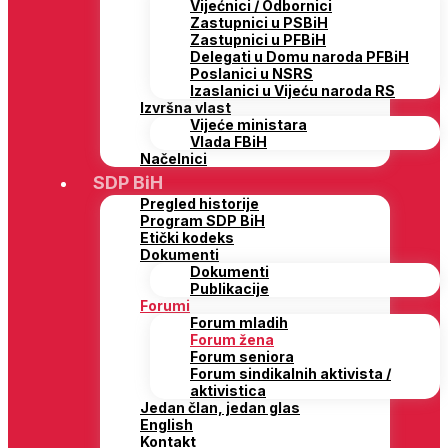
Vijećnici / Odbornici
Zastupnici u PSBiH
Zastupnici u PFBiH
Delegati u Domu naroda PFBiH
Poslanici u NSRS
Izaslanici u Vijeću naroda RS
Izvršna vlast
Vijeće ministara
Vlada FBiH
Načelnici
SDP BiH
Pregled historije
Program SDP BiH
Etički kodeks
Dokumenti
Dokumenti
Publikacije
Forumi
Forum mladih
Forum žena
Forum seniora
Forum sindikalnih aktivista /
aktivistica
Jedan član, jedan glas
English
Kontakt