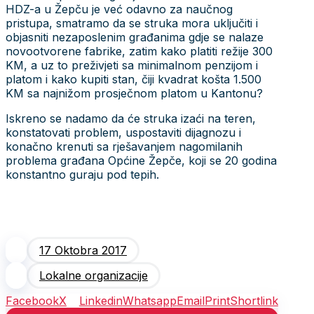
HDZ-a u Žepču je već odavno za naučnog
pristupa, smatramo da se struka mora uključiti i
objasniti nezaposlenim građanima gdje se nalaze
novootvorene fabrike, zatim kako platiti režije 300
KM, a uz to preživjeti sa minimalnom penzijom i
platom i kako kupiti stan, čiji kvadrat košta 1.500
KM sa najnižom prosječnom platom u Kantonu?
Iskreno se nadamo da će struka izaći na teren,
konstatovati problem, uspostaviti dijagnozu i
konačno krenuti sa rješavanjem nagomilanih
problema građana Općine Žepče, koji se 20 godina
konstantno guraju pod tepih.
17 Oktobra 2017
Lokalne organizacije
Facebook
X
Linkedin
Whatsapp
Email
Print
Shortlink