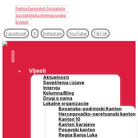
Partija Europskih Socijalista
Socijalistička Internacionala
English
Facebook
X
Instagram
YouTube
TikTok
Vijesti
Aktuelnosti
Saopštenja i izjave
Intervju
Kolumna/Blog
Drugi o nama
Lokalne organizacije
Bosansko-podrinjski Kanton
Hercegovačko-neretvanski kanton
Kanton 10
Kanton Sarajevo
Posavski kanton
Regija Banja Luka