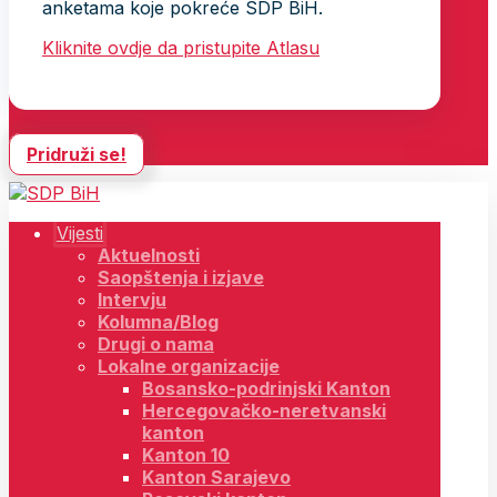
anketama koje pokreće SDP BiH.
Kliknite ovdje da pristupite Atlasu
Pridruži se!
Vijesti
Aktuelnosti
Saopštenja i izjave
Intervju
Kolumna/Blog
Drugi o nama
Lokalne organizacije
Bosansko-podrinjski Kanton
Hercegovačko-neretvanski
kanton
Kanton 10
Kanton Sarajevo