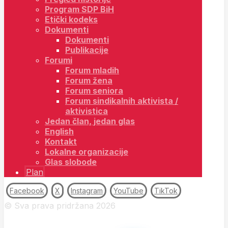
Program SDP BiH
Etički kodeks
Dokumenti
Dokumenti
Publikacije
Forumi
Forum mladih
Forum žena
Forum seniora
Forum sindikalnih aktivista /
aktivistica
Jedan član, jedan glas
English
Kontakt
Lokalne organizacije
Glas slobode
Plan
Facebook
X
Instagram
YouTube
TikTok
© Sva prava pridržana 2026