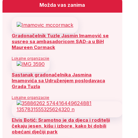
Možda vas zanima
Gradonačelnik Tuzle Jasmin Imamović se
susreo sa ambasadoricom SAD-a u BiH
Maureen Cormack
Lokalne organizacije
Sastanak gradonačelnika Jasmina
Imamovića sa Udruženjem poslodavaca
Grada Tuzla
Lokalne organizacije
Elvis Botić: Sramotno je da djeca i roditelji
čekaju jesen, kišu i izbore, kako bi dobili
obećani dječiji park