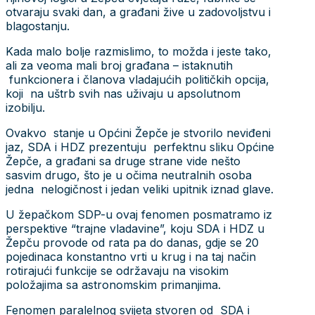
otvaraju svaki dan, a građani žive u zadovoljstvu i
blagostanju.
Kada malo bolje razmislimo, to možda i jeste tako,
ali za veoma mali broj građana – istaknutih
funkcionera i članova vladajućih političkih opcija,
koji na uštrb svih nas uživaju u apsolutnom
izobilju.
Ovakvo stanje u Općini Žepče je stvorilo neviđeni
jaz, SDA i HDZ prezentuju perfektnu sliku Općine
Žepče, a građani sa druge strane vide nešto
sasvim drugo, što je u očima neutralnih osoba
jedna nelogičnost i jedan veliki upitnik iznad glave.
U žepačkom SDP-u ovaj fenomen posmatramo iz
perspektive “trajne vladavine”, koju SDA i HDZ u
Žepču provode od rata pa do danas, gdje se 20
pojedinaca konstantno vrti u krug i na taj način
rotirajući funkcije se održavaju na visokim
položajima sa astronomskim primanjima.
Fenomen paralelnog svijeta stvoren od SDA i