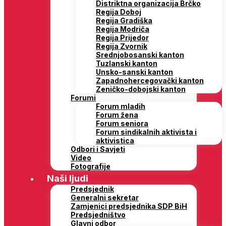
Distriktna organizacija Brčko
Regija Doboj
Regija Gradiška
Regija Modriča
Regija Prijedor
Regija Zvornik
Srednjobosanski kanton
Tuzlanski kanton
Unsko-sanski kanton
Zapadnohercegovački kanton
Zeničko-dobojski kanton
Forumi
Forum mladih
Forum žena
Forum seniora
Forum sindikalnih aktivista i
aktivistica
Odbori i Savjeti
Video
Fotografije
Naši ljudi
Predsjednik
Generalni sekretar
Zamjenici predsjednika SDP BiH
Predsjedništvo
Glavni odbor