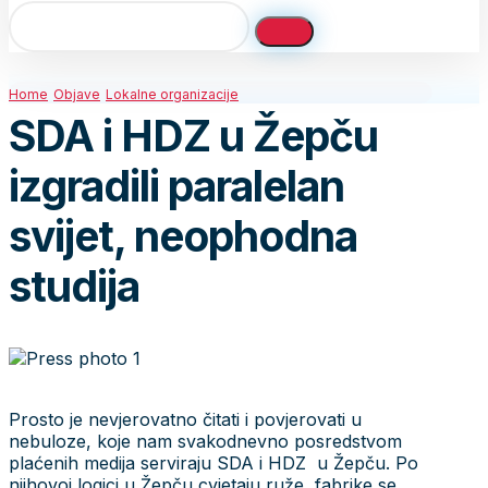
Home
Objave
Lokalne organizacije
SDA i HDZ u Žepču
izgradili paralelan
svijet, neophodna
studija
Prosto je nevjerovatno čitati i povjerovati u
nebuloze, koje nam svakodnevno posredstvom
plaćenih medija serviraju SDA i HDZ u Žepču. Po
njihovoj logici u Žepču cvjetaju ruže, fabrike se