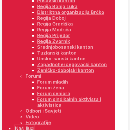
Posavski kanton
Regija Banja Luka
Distriktna organizacija Brčko
Regija Doboj
Regija Gradiška
Regija Modriča
Regija Prijedor
Regija Zvornik
Srednjobosanski kanton
Tuzlanski kanton
Unsko-sanski kanton
Zapadnohercegovački kanton
Zeničko-dobojski kanton
Forumi
Forum mladih
Forum žena
Forum seniora
Forum sindikalnih aktivista i
aktivistica
Odbori i Savjeti
Video
Fotografije
Naši ljudi