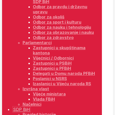
SDP BiH
Odbor za pravdu i državnu
upravu
Odbor za okoliš
Odbor za sport i kulturu
Odbor za nauku i tehnologiju
Odbor za obrazovanje i nauku
Odbor za zdravstvo
Parlamentarci
Zastupnici u skupštinama
kantona
Vijećnici / Odbornici
Zastupnici u PSBiH
Zastupnici u PFBiH
Delegati u Domu naroda PFBiH
Poslanici u NSRS
Izaslanici u Vijeću naroda RS
Izvršna vlast
Vijeće ministara
Vlada FBiH
Načelnici
SDP BiH
Pregled historije