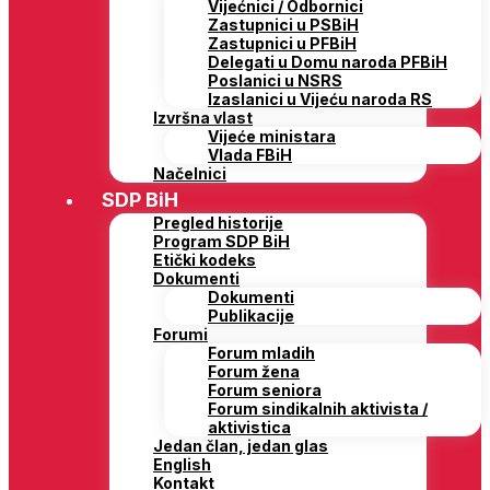
Vijećnici / Odbornici
Zastupnici u PSBiH
Zastupnici u PFBiH
Delegati u Domu naroda PFBiH
Poslanici u NSRS
Izaslanici u Vijeću naroda RS
Izvršna vlast
Vijeće ministara
Vlada FBiH
Načelnici
SDP BiH
Pregled historije
Program SDP BiH
Etički kodeks
Dokumenti
Dokumenti
Publikacije
Forumi
Forum mladih
Forum žena
Forum seniora
Forum sindikalnih aktivista /
aktivistica
Jedan član, jedan glas
English
Kontakt