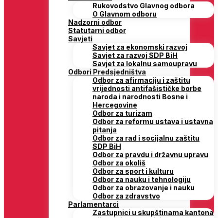
Rukovodstvo Glavnog odbora
O Glavnom odboru
Nadzorni odbor
Statutarni odbor
Savjeti
Savjet za ekonomski razvoj
Savjet za razvoj SDP BiH
Savjet za lokalnu samoupravu
Odbori Predsjedništva
Odbor za afirmaciju i zaštitu
vrijednosti antifašističke borbe
naroda i narodnosti Bosne i
Hercegovine
Odbor za turizam
Odbor za reformu ustava i ustavna
pitanja
Odbor za rad i socijalnu zaštitu
SDP BiH
Odbor za pravdu i državnu upravu
Odbor za okoliš
Odbor za sport i kulturu
Odbor za nauku i tehnologiju
Odbor za obrazovanje i nauku
Odbor za zdravstvo
Parlamentarci
Zastupnici u skupštinama kantona