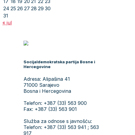
17
18
19
20
21
22
23
24
25
26
27
28
29
30
31
« jul
Socijaldemokratska partija Bosne i
Hercegovine
Adresa: Alipašina 41
71000 Sarajevo
Bosna i Hercegovina
Telefon: +387 (33) 563 900
Fax: +387 (33) 563 901
Služba za odnose s javnošću:
Telefon: +387 (33) 563 941 ; 563
917