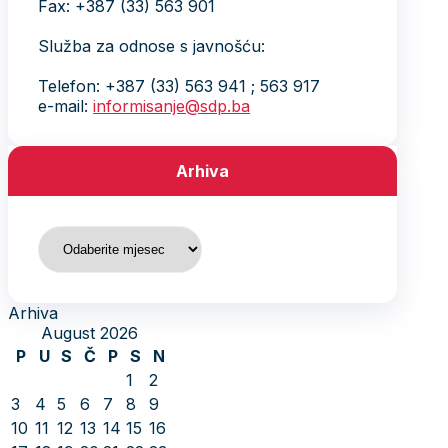
Fax: +387 (33) 563 901
Služba za odnose s javnošću:
Telefon: +387 (33) 563 941 ; 563 917
e-mail:
informisanje@sdp.ba
Arhiva
Arhiva
Arhiva
August 2026
P
U
S
Č
P
S
N
1
2
3
4
5
6
7
8
9
10
11
12
13
14
15
16