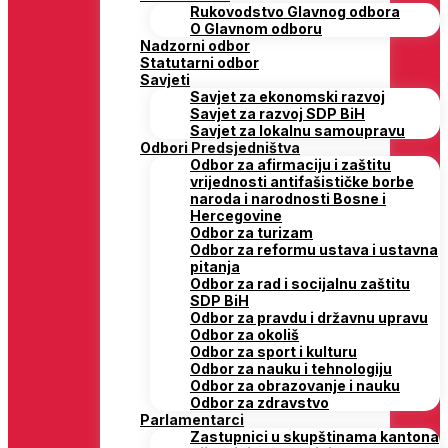
Rukovodstvo Glavnog odbora
O Glavnom odboru
Nadzorni odbor
Statutarni odbor
Savjeti
Savjet za ekonomski razvoj
Savjet za razvoj SDP BiH
Savjet za lokalnu samoupravu
Odbori Predsjedništva
Odbor za afirmaciju i zaštitu
vrijednosti antifašističke borbe
naroda i narodnosti Bosne i
Hercegovine
Odbor za turizam
Odbor za reformu ustava i ustavna
pitanja
Odbor za rad i socijalnu zaštitu
SDP BiH
Odbor za pravdu i državnu upravu
Odbor za okoliš
Odbor za sport i kulturu
Odbor za nauku i tehnologiju
Odbor za obrazovanje i nauku
Odbor za zdravstvo
Parlamentarci
Zastupnici u skupštinama kantona