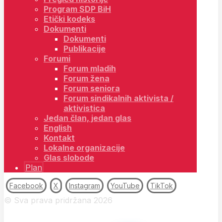
Program SDP BiH
Etički kodeks
Dokumenti
Dokumenti
Publikacije
Forumi
Forum mladih
Forum žena
Forum seniora
Forum sindikalnih aktivista /
aktivistica
Jedan član, jedan glas
English
Kontakt
Lokalne organizacije
Glas slobode
Plan
Facebook
X
Instagram
YouTube
TikTok
© Sva prava pridržana 2026