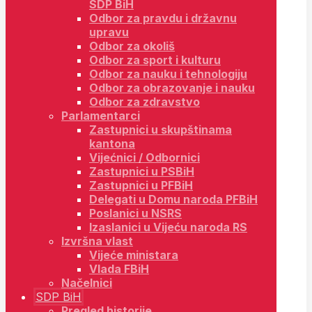
SDP BiH
Odbor za pravdu i državnu
upravu
Odbor za okoliš
Odbor za sport i kulturu
Odbor za nauku i tehnologiju
Odbor za obrazovanje i nauku
Odbor za zdravstvo
Parlamentarci
Zastupnici u skupštinama
kantona
Vijećnici / Odbornici
Zastupnici u PSBiH
Zastupnici u PFBiH
Delegati u Domu naroda PFBiH
Poslanici u NSRS
Izaslanici u Vijeću naroda RS
Izvršna vlast
Vijeće ministara
Vlada FBiH
Načelnici
SDP BiH
Pregled historije