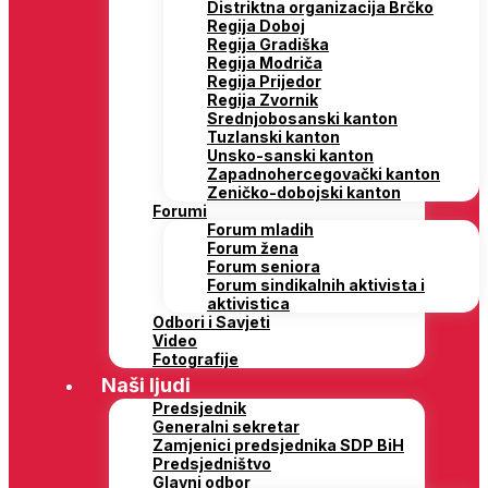
Distriktna organizacija Brčko
Regija Doboj
Regija Gradiška
Regija Modriča
Regija Prijedor
Regija Zvornik
Srednjobosanski kanton
Tuzlanski kanton
Unsko-sanski kanton
Zapadnohercegovački kanton
Zeničko-dobojski kanton
Forumi
Forum mladih
Forum žena
Forum seniora
Forum sindikalnih aktivista i
aktivistica
Odbori i Savjeti
Video
Fotografije
Naši ljudi
Predsjednik
Generalni sekretar
Zamjenici predsjednika SDP BiH
Predsjedništvo
Glavni odbor