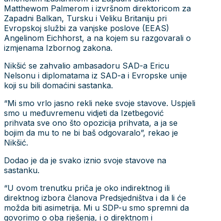
Matthewom Palmerom i izvršnom direktoricom za
Zapadni Balkan, Tursku i Veliku Britaniju pri
Evropskoj službi za vanjske poslove (EEAS)
Angelinom Eichhorst, a na kojem su razgovarali o
izmjenama Izbornog zakona.
Nikšić se zahvalio ambasadoru SAD-a Ericu
Nelsonu i diplomatama iz SAD-a i Evropske unije
koji su bili domaćini sastanka.
“Mi smo vrlo jasno rekli neke svoje stavove. Uspjeli
smo u međuvremenu vidjeti da Izetbegović
prihvata sve ono što opozicija prihvata, a ja se
bojim da mu to ne bi baš odgovaralo”, rekao je
Nikšić.
Dodao je da je svako iznio svoje stavove na
sastanku.
“U ovom trenutku priča je oko indirektnog ili
direktnog izbora članova Predsjedništva i da li će
možda biti asimetrija. Mi u SDP-u smo spremni da
govorimo o oba rješenja, i o direktnom i