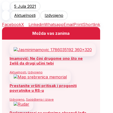
5 Jula 2021
Aktuelnosti
Izdvojeno
Facebook
X
Linkedin
Whatsapp
Email
Print
Shortlink
Možda vas zanima
Imamović: Ne čini drugome ono što ne
želiš da drugi učini tebi
Aktuelnosti
,
Izdvojeno
Prestanite vršiti pritisak i progoniti
povratnike u RS-u
Izdvojeno
,
Saopštenja i izjave
Parlamentarci su rudarima okrenuli leđa