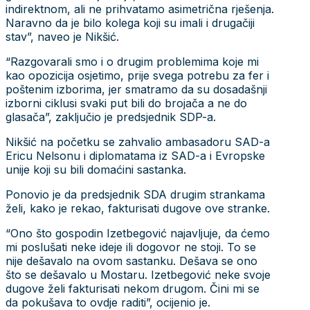
indirektnom, ali ne prihvatamo asimetrična rješenja.
Naravno da je bilo kolega koji su imali i drugačiji
stav”, naveo je Nikšić.
“Razgovarali smo i o drugim problemima koje mi
kao opozicija osjetimo, prije svega potrebu za fer i
poštenim izborima, jer smatramo da su dosadašnji
izborni ciklusi svaki put bili do brojača a ne do
glasača”, zaključio je predsjednik SDP-a.
Nikšić na početku se zahvalio ambasadoru SAD-a
Ericu Nelsonu i diplomatama iz SAD-a i Evropske
unije koji su bili domaćini sastanka.
Ponovio je da predsjednik SDA drugim strankama
želi, kako je rekao, fakturisati dugove ove stranke.
“Ono što gospodin Izetbegović najavljuje, da ćemo
mi poslušati neke ideje ili dogovor ne stoji. To se
nije dešavalo na ovom sastanku. Dešava se ono
što se dešavalo u Mostaru. Izetbegović neke svoje
dugove želi fakturisati nekom drugom. Čini mi se
da pokušava to ovdje raditi”, ocijenio je.