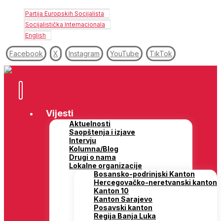
Partija Europskih Socijalista
Socijalistička Internacionala
English
Facebook
X
Instagram
YouTube
TikTok
Vijesti
Aktuelnosti
Saopštenja i izjave
Intervju
Kolumna/Blog
Drugi o nama
Lokalne organizacije
Bosansko-podrinjski Kanton
Hercegovačko-neretvanski kanton
Kanton 10
Kanton Sarajevo
Posavski kanton
Regija Banja Luka