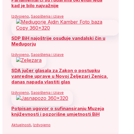
kad je bilo najvažnije
Izdvojeno
,
Saopštenja i izjave
SDP BiH najoštrije osuđuje vandalski čin u
Međugorju
Izdvojeno
,
Saopštenja i izjave
SDA jučer glasala za Zakon o postupku
vanredne uprave u Novoj Željezari Zenica,
danas napada vlastiti glas
Izdvojeno
,
Saopštenja i izjave
Potpisan ugovor o sufinansiranju Muzeja
književnosti i pozorišne umjetnosti BiH
Aktuelnosti
,
Izdvojeno