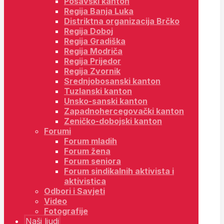
Posavski kanton
Regija Banja Luka
Distriktna organizacija Brčko
Regija Doboj
Regija Gradiška
Regija Modriča
Regija Prijedor
Regija Zvornik
Srednjobosanski kanton
Tuzlanski kanton
Unsko-sanski kanton
Zapadnohercegovački kanton
Zeničko-dobojski kanton
Forumi
Forum mladih
Forum žena
Forum seniora
Forum sindikalnih aktivista i
aktivistica
Odbori i Savjeti
Video
Fotografije
Naši ljudi