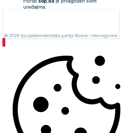
Portal
sdp.ba
je prilagođen svim
uređajima.
© 2026 Socijaldemokratska partija Bosne i Hercegovine