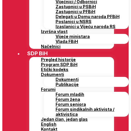
Vijećnici / Odbornici
Zastupnici u PSBiH
Zastupnici u PFBiH
Delegati u Domu naroda PFBiH
Poslanici u NSRS
Izaslanici u Vijeću naroda RS
Izvršna vlast
Vijeće ministara
Vlada FBiH
Načelnici
SDP BiH
Pregled historije
Program SDP BiH
Etički kodeks
Dokumenti
Dokumenti
Publikacije
Forumi
Forum mladih
Forum žena
Forum seniora
Forum sindikalnih aktivista /
aktivistica
Jedan član, jedan glas
English
Kontakt