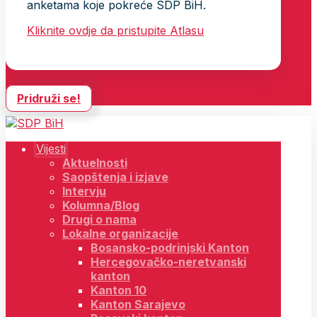
anketama koje pokreće SDP BiH.
Kliknite ovdje da pristupite Atlasu
Pridruži se!
Vijesti
Aktuelnosti
Saopštenja i izjave
Intervju
Kolumna/Blog
Drugi o nama
Lokalne organizacije
Bosansko-podrinjski Kanton
Hercegovačko-neretvanski
kanton
Kanton 10
Kanton Sarajevo