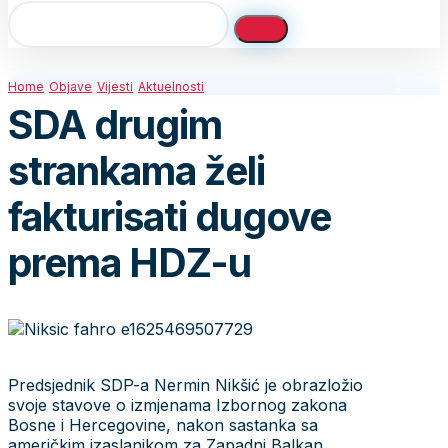
Home
Objave
Vijesti
Aktuelnosti
SDA drugim
strankama želi
fakturisati dugove
prema HDZ-u
Predsjednik SDP-a Nermin Nikšić je obrazložio
svoje stavove o izmjenama Izbornog zakona
Bosne i Hercegovine, nakon sastanka sa
američkim izaslanikom za Zapadni Balkan