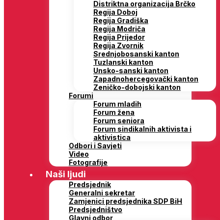
Distriktna organizacija Brčko
Regija Doboj
Regija Gradiška
Regija Modriča
Regija Prijedor
Regija Zvornik
Srednjobosanski kanton
Tuzlanski kanton
Unsko-sanski kanton
Zapadnohercegovački kanton
Zeničko-dobojski kanton
Forumi
Forum mladih
Forum žena
Forum seniora
Forum sindikalnih aktivista i
aktivistica
Odbori i Savjeti
Video
Fotografije
Naši ljudi
Predsjednik
Generalni sekretar
Zamjenici predsjednika SDP BiH
Predsjedništvo
Glavni odbor