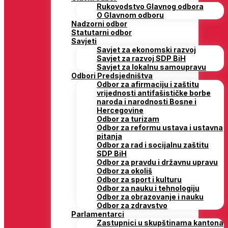
Rukovodstvo Glavnog odbora
O Glavnom odboru
Nadzorni odbor
Statutarni odbor
Savjeti
Savjet za ekonomski razvoj
Savjet za razvoj SDP BiH
Savjet za lokalnu samoupravu
Odbori Predsjedništva
Odbor za afirmaciju i zaštitu
vrijednosti antifašističke borbe
naroda i narodnosti Bosne i
Hercegovine
Odbor za turizam
Odbor za reformu ustava i ustavna
pitanja
Odbor za rad i socijalnu zaštitu
SDP BiH
Odbor za pravdu i državnu upravu
Odbor za okoliš
Odbor za sport i kulturu
Odbor za nauku i tehnologiju
Odbor za obrazovanje i nauku
Odbor za zdravstvo
Parlamentarci
Zastupnici u skupštinama kantona