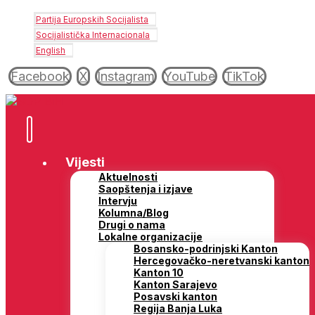
Partija Europskih Socijalista
Socijalistička Internacionala
English
Facebook
X
Instagram
YouTube
TikTok
Vijesti
Aktuelnosti
Saopštenja i izjave
Intervju
Kolumna/Blog
Drugi o nama
Lokalne organizacije
Bosansko-podrinjski Kanton
Hercegovačko-neretvanski kanton
Kanton 10
Kanton Sarajevo
Posavski kanton
Regija Banja Luka