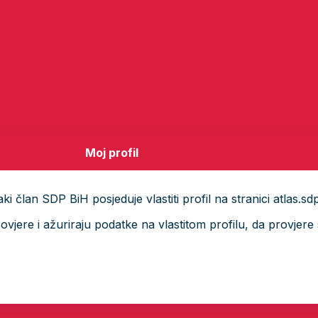
Moj profil
i član SDP BiH posjeduje vlastiti profil na stranici atlas.sd
ere i ažuriraju podatke na vlastitom profilu, da provjere s