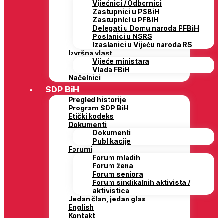
Vijećnici / Odbornici
Zastupnici u PSBiH
Zastupnici u PFBiH
Delegati u Domu naroda PFBiH
Poslanici u NSRS
Izaslanici u Vijeću naroda RS
Izvršna vlast
Vijeće ministara
Vlada FBiH
Načelnici
SDP BiH
Pregled historije
Program SDP BiH
Etički kodeks
Dokumenti
Dokumenti
Publikacije
Forumi
Forum mladih
Forum žena
Forum seniora
Forum sindikalnih aktivista /
aktivistica
Jedan član, jedan glas
English
Kontakt