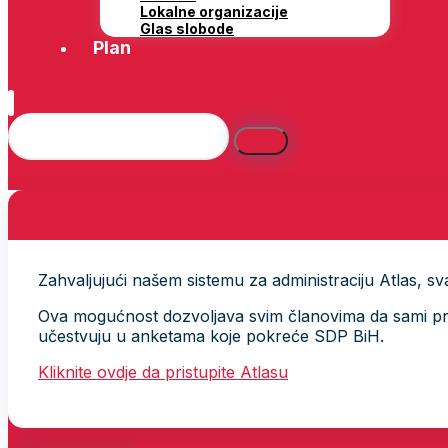
Lokalne organizacije
Glas slobode
Plan
Zahvaljujući našem sistemu za administraciju Atlas, svak
Ova mogućnost dozvoljava svim članovima da sami provj
učestvuju u anketama koje pokreće SDP BiH.
Kliknite ovdje da pristupite Atlasu