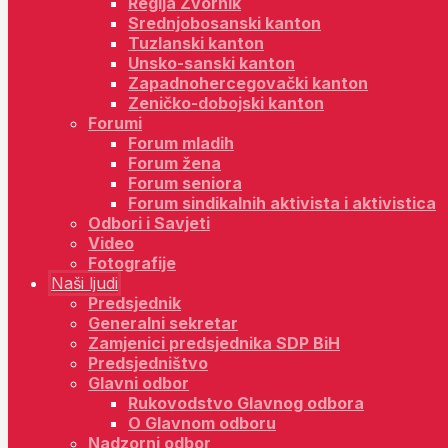
Regija Zvornik
Srednjobosanski kanton
Tuzlanski kanton
Unsko-sanski kanton
Zapadnohercegovački kanton
Zeničko-dobojski kanton
Forumi
Forum mladih
Forum žena
Forum seniora
Forum sindikalnih aktivista i aktivistica
Odbori i Savjeti
Video
Fotografije
Naši ljudi
Predsjednik
Generalni sekretar
Zamjenici predsjednika SDP BiH
Predsjedništvo
Glavni odbor
Rukovodstvo Glavnog odbora
O Glavnom odboru
Nadzorni odbor