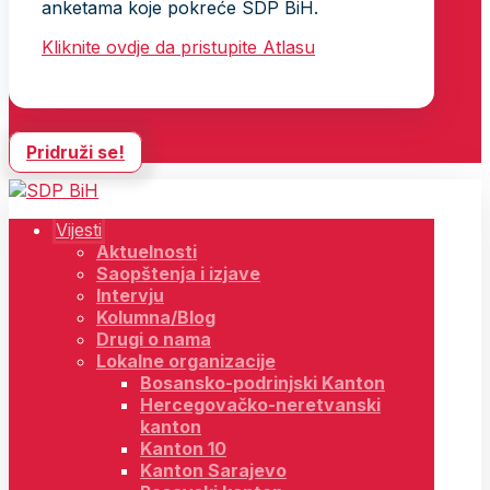
anketama koje pokreće SDP BiH.
Kliknite ovdje da pristupite Atlasu
Pridruži se!
Vijesti
Aktuelnosti
Saopštenja i izjave
Intervju
Kolumna/Blog
Drugi o nama
Lokalne organizacije
Bosansko-podrinjski Kanton
Hercegovačko-neretvanski
kanton
Kanton 10
Kanton Sarajevo