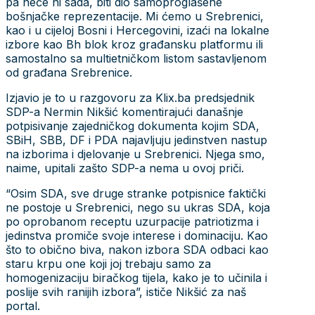
pa neće ni sada, biti dio samoproglašene
bošnjačke reprezentacije. Mi ćemo u Srebrenici,
kao i u cijeloj Bosni i Hercegovini, izaći na lokalne
izbore kao Bh blok kroz građansku platformu ili
samostalno sa multietničkom listom sastavljenom
od građana Srebrenice.
Izjavio je to u razgovoru za Klix.ba predsjednik
SDP-a Nermin Nikšić komentirajući današnje
potpisivanje zajedničkog dokumenta kojim SDA,
SBiH, SBB, DF i PDA najavljuju jedinstven nastup
na izborima i djelovanje u Srebrenici. Njega smo,
naime, upitali zašto SDP-a nema u ovoj priči.
“Osim SDA, sve druge stranke potpisnice faktički
ne postoje u Srebrenici, nego su ukras SDA, koja
po oprobanom receptu uzurpacije patriotizma i
jedinstva promiče svoje interese i dominaciju. Kao
što to obično biva, nakon izbora SDA odbaci kao
staru krpu one koji joj trebaju samo za
homogenizaciju biračkog tijela, kako je to učinila i
poslije svih ranijih izbora”, ističe Nikšić za naš
portal.