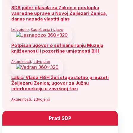
SDA jučer glasala za Zakon o postupku
vanredne uprave u Novoj Željezari Zenica,
danas napada vlastiti glas
Izdvojeno
,
Saopštenja i izjave
Potpisan ugovor o sufinansiranju Muzeja
književnosti i pozorišne umjetnosti BiH
Aktuelnosti
,
Izdvojeno
Lakić: Vlada FBiH želi stopostotno preuzeti
Željezaru Zenica; ugovor za Južnu
interkonekciju u završnoj fazi
Aktuelnosti
,
Izdvojeno
Prati SDP