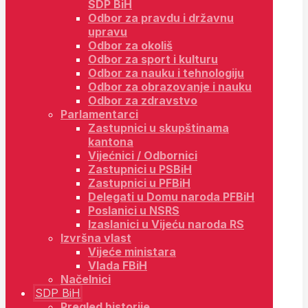
SDP BiH
Odbor za pravdu i državnu
upravu
Odbor za okoliš
Odbor za sport i kulturu
Odbor za nauku i tehnologiju
Odbor za obrazovanje i nauku
Odbor za zdravstvo
Parlamentarci
Zastupnici u skupštinama
kantona
Vijećnici / Odbornici
Zastupnici u PSBiH
Zastupnici u PFBiH
Delegati u Domu naroda PFBiH
Poslanici u NSRS
Izaslanici u Vijeću naroda RS
Izvršna vlast
Vijeće ministara
Vlada FBiH
Načelnici
SDP BiH
Pregled historije