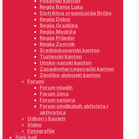
Posavski kanton
Regija Banja Luka
Distriktna organizacija Brčko
Regija Doboj
Regija Gradiška
Regija Modriča
Regija Prijedor
Regija Zvornik
Srednjobosanski kanton
Tuzlanski kanton
Unsko-sanski kanton
Zapadnohercegovački kanton
Zeničko-dobojski kanton
Forumi
Forum mladih
Forum žena
Forum seniora
Forum sindikalnih aktivista i
aktivistica
Odbori i Savjeti
Video
Fotografije
Naši ljudi