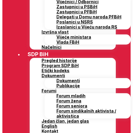
Vijećnici / Odbornici
Zastupnici u PSBiH
Zastupnici u PFBiH
Delegati u Domu naroda PFBiH
Poslanici u NSRS
Izaslanici u Vijeću naroda RS
Izvršna vlast
Vijeće ministara
Vlada FBiH
Načelnici
SDP BiH
Pregled historije
Program SDP BiH
Etički kodeks
Dokumenti
Dokumenti
Publikacije
Forumi
Forum mladih
Forum žena
Forum seniora
Forum sindikalnih aktivista /
aktivistica
Jedan član, jedan glas
English
Kontakt