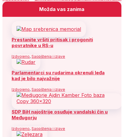
Možda vas zanima
Prestanite vršiti pritisak i progoniti
povratnike u RS-u
Izdvojeno
,
Saopštenja i izjave
Parlamentarci su rudarima okrenuli leđa
kad je bilo najvažnije
Izdvojeno
,
Saopštenja i izjave
SDP BiH najoštrije osuđuje vandalski čin u
Međugorju
Izdvojeno
,
Saopštenja i izjave