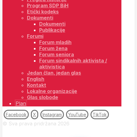
Program SDP BiH
Etički kodeks
Dokumenti
Dokumenti
Publikacije
Forumi
Forum mladih
Forum žena
Forum seniora
Forum sindikalnih aktivista /
aktivistica
Jedan član, jedan glas
English
Kontakt
Lokalne organizacije
Glas slobode
Plan
Facebook
X
Instagram
YouTube
TikTok
© Sva prava pridržana 2026