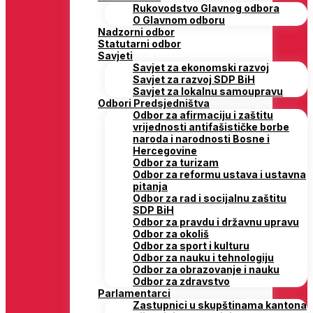
Rukovodstvo Glavnog odbora
O Glavnom odboru
Nadzorni odbor
Statutarni odbor
Savjeti
Savjet za ekonomski razvoj
Savjet za razvoj SDP BiH
Savjet za lokalnu samoupravu
Odbori Predsjedništva
Odbor za afirmaciju i zaštitu
vrijednosti antifašističke borbe
naroda i narodnosti Bosne i
Hercegovine
Odbor za turizam
Odbor za reformu ustava i ustavna
pitanja
Odbor za rad i socijalnu zaštitu
SDP BiH
Odbor za pravdu i državnu upravu
Odbor za okoliš
Odbor za sport i kulturu
Odbor za nauku i tehnologiju
Odbor za obrazovanje i nauku
Odbor za zdravstvo
Parlamentarci
Zastupnici u skupštinama kantona