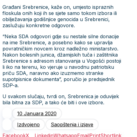
Građani Srebrenice, kaže on, umjesto ispraznih
floskula onih koji ih se sjete samo tokom izbora ili
obilježavanja godišnjice genocida u Srebrenici,
zaslužuju konkretne odgovore.
“Neka SDA odgovori gdje su nestale silne donacije
na ime Srebrenice, a posebno kako se upravlja
povratničkim novcem kroz nadležno ministarstvo.
Nakon bolesnih junica, džamijskih tuča i zaštitnika
Srebrenice s adresom stanovanja u Vogošći postoji
li iko na terenu, ko vjeruje u navodnu patriotsku
priču SDA, naravno ako izuzmemo stranke
supotpisnice dokumenta”, poručio je predsjednik
SDP-a.
U svakom slučaju, tvrdi on, Srebrenica je oduvijek
bila bitna za SDP, a tako će biti i ove izbore.
10 Januara 2020
Izdvojeno
Saopštenja i izjave
Facebook
X
Linkedin
Whatsapp
Email
Print
Shortlink