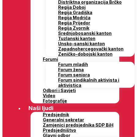
Distriktna organizacija Brčko
Regija Doboj
Regija Gradiška
Regija Modriča
Regija Prijedor
Regija Zvornik
Srednjobosanski kanton
Tuzlanski kanton
Unsko-sanski kanton
Zapadnohercegovački kanton
Zeničko-dobojski kanton
Forumi
Forum mladih
Forum žena
Forum seniora
Forum sindikalnih aktivista i
aktivistica
Odbori i Savjeti
Video
Fotografije
Naši ljudi
Predsjednik
Generalni sekretar
Zamjenici predsjednika SDP BiH
Predsjedništvo
Glavni odbor