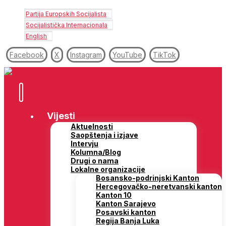
Partija Europskih Socijalista
Socijalistička Internacionala
English
Facebook
X
Instagram
YouTube
TikTok
Vijesti
Aktuelnosti
Saopštenja i izjave
Intervju
Kolumna/Blog
Drugi o nama
Lokalne organizacije
Bosansko-podrinjski Kanton
Hercegovačko-neretvanski kanton
Kanton 10
Kanton Sarajevo
Posavski kanton
Regija Banja Luka