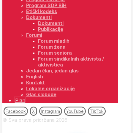
Program SDP BiH
Etički kodeks
Dokumenti
Dokumenti
Publikacije
Forumi
Forum mladih
Forum žena
Forum seniora
Forum sindikalnih aktivista /
aktivistica
Jedan član, jedan glas
English
Kontakt
Lokalne organizacije
Glas slobode
Plan
Facebook
X
Instagram
YouTube
TikTok
© Sva prava pridržana 2026