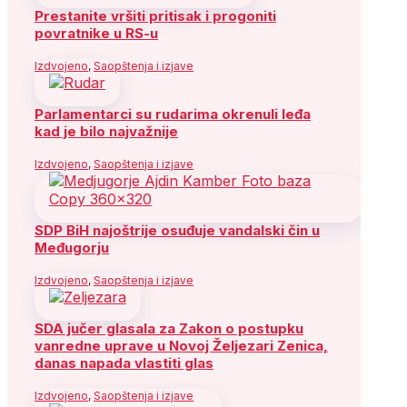
Prestanite vršiti pritisak i progoniti
povratnike u RS-u
Izdvojeno
,
Saopštenja i izjave
Parlamentarci su rudarima okrenuli leđa
kad je bilo najvažnije
Izdvojeno
,
Saopštenja i izjave
SDP BiH najoštrije osuđuje vandalski čin u
Međugorju
Izdvojeno
,
Saopštenja i izjave
SDA jučer glasala za Zakon o postupku
vanredne uprave u Novoj Željezari Zenica,
danas napada vlastiti glas
Izdvojeno
,
Saopštenja i izjave