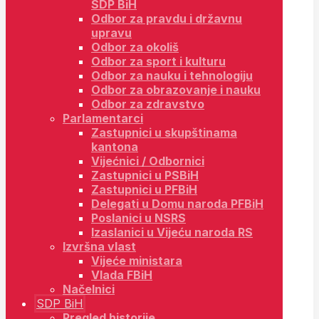
SDP BiH
Odbor za pravdu i državnu
upravu
Odbor za okoliš
Odbor za sport i kulturu
Odbor za nauku i tehnologiju
Odbor za obrazovanje i nauku
Odbor za zdravstvo
Parlamentarci
Zastupnici u skupštinama
kantona
Vijećnici / Odbornici
Zastupnici u PSBiH
Zastupnici u PFBiH
Delegati u Domu naroda PFBiH
Poslanici u NSRS
Izaslanici u Vijeću naroda RS
Izvršna vlast
Vijeće ministara
Vlada FBiH
Načelnici
SDP BiH
Pregled historije