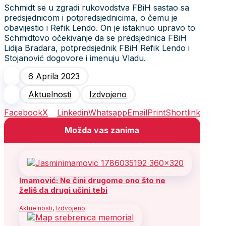
Schmidt se u zgradi rukovodstva FBiH sastao sa
predsjednicom i potpredsjednicima, o čemu je
obavijestio i Refik Lendo. On je istaknuo upravo to
Schmidtovo očekivanje da se predsjednica FBiH
Lidija Bradara, potpredsjednik FBiH Refik Lendo i
Stojanović dogovore i imenuju Vladu.
6 Aprila 2023
Aktuelnosti
Izdvojeno
Facebook
X
Linkedin
Whatsapp
Email
Print
Shortlink
Možda vas zanima
Imamović: Ne čini drugome ono što ne
želiš da drugi učini tebi
Aktuelnosti
,
Izdvojeno