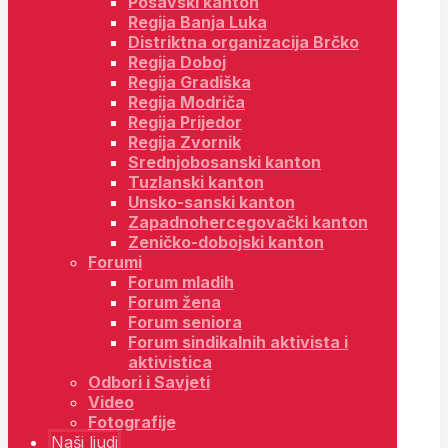
Posavski kanton
Regija Banja Luka
Distriktna organizacija Brčko
Regija Doboj
Regija Gradiška
Regija Modriča
Regija Prijedor
Regija Zvornik
Srednjobosanski kanton
Tuzlanski kanton
Unsko-sanski kanton
Zapadnohercegovački kanton
Zeničko-dobojski kanton
Forumi
Forum mladih
Forum žena
Forum seniora
Forum sindikalnih aktivista i
aktivistica
Odbori i Savjeti
Video
Fotografije
Naši ljudi