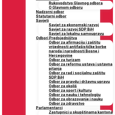
Rukovodstvo Glavnog odbora
O Glavnom odboru
Nadzorni odbor
Statutarni odbor
Savjeti
Savjet za ekonomski razvoj
Savjet za razvoj SDP BiH
Savjet za lokalnu samoupravu
Odbori Predsjedništva
Odbor za afirmaciju i zaštitu
vrijednosti antifašističke borbe
naroda i narodnosti Bosne i
Hercegovine
Odbor za turizam
Odbor za reformu ustava i ustavna
pitanja
Odbor za rad i socijalnu zaštitu
SDP BiH
Odbor za pravdu i državnu upravu
Odbor za okoliš
Odbor za sport i kulturu
Odbor za nauku i tehnologiju
Odbor za obrazovanje i nauku
Odbor za zdravstvo
Parlamentarci
Zastupnici u skupštinama kantona