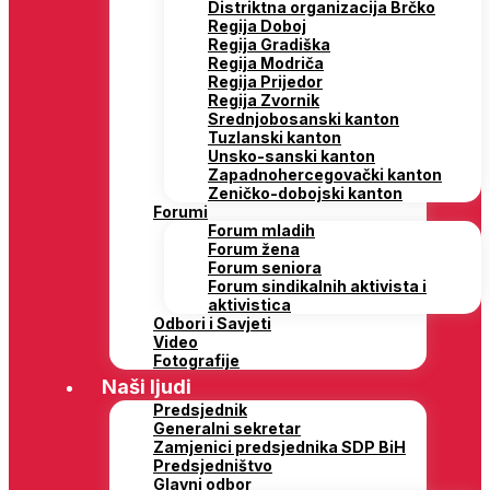
Distriktna organizacija Brčko
Regija Doboj
Regija Gradiška
Regija Modriča
Regija Prijedor
Regija Zvornik
Srednjobosanski kanton
Tuzlanski kanton
Unsko-sanski kanton
Zapadnohercegovački kanton
Zeničko-dobojski kanton
Forumi
Forum mladih
Forum žena
Forum seniora
Forum sindikalnih aktivista i
aktivistica
Odbori i Savjeti
Video
Fotografije
Naši ljudi
Predsjednik
Generalni sekretar
Zamjenici predsjednika SDP BiH
Predsjedništvo
Glavni odbor