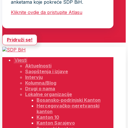
anketama koje pokreće SDP BiH.
Kliknite ovdje da pristupite Atlasu
Pridruži se!
Vijesti
Aktuelnosti
Saopštenja i izjave
Intervju
Kolumna/Blog
Drugi o nama
Lokalne organizacije
Bosansko-podrinjski Kanton
Hercegovačko-neretvanski
kanton
Kanton 10
Kanton Sarajevo