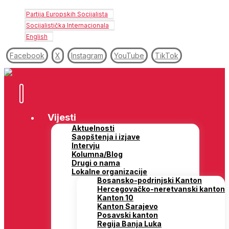
Partija Europskih Socijalista
Socijalistička Internacionala
English
Facebook
X
Instagram
YouTube
TikTok
Vijesti
Aktuelnosti
Saopštenja i izjave
Intervju
Kolumna/Blog
Drugi o nama
Lokalne organizacije
Bosansko-podrinjski Kanton
Hercegovačko-neretvanski kanton
Kanton 10
Kanton Sarajevo
Posavski kanton
Regija Banja Luka