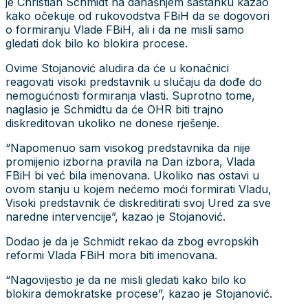
je Christian Schmidt na današnjem sastanku kazao
kako očekuje od rukovodstva FBiH da se dogovori
o formiranju Vlade FBiH, ali i da ne misli samo
gledati dok bilo ko blokira procese.
Ovime Stojanović aludira da će u konačnici
reagovati visoki predstavnik u slučaju da dođe do
nemogućnosti formiranja vlasti. Suprotno tome,
naglasio je Schmidtu da će OHR biti trajno
diskreditovan ukoliko ne donese rješenje.
“Napomenuo sam visokog predstavnika da nije
promijenio izborna pravila na Dan izbora, Vlada
FBiH bi već bila imenovana. Ukoliko nas ostavi u
ovom stanju u kojem nećemo moći formirati Vladu,
Visoki predstavnik će diskreditirati svoj Ured za sve
naredne intervencije”, kazao je Stojanović.
Dodao je da je Schmidt rekao da zbog evropskih
reformi Vlada FBiH mora biti imenovana.
“Nagovijestio je da ne misli gledati kako bilo ko
blokira demokratske procese”, kazao je Stojanović.