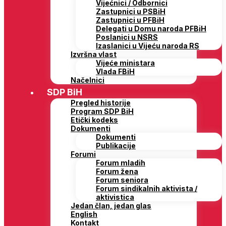
Vijećnici / Odbornici
Zastupnici u PSBiH
Zastupnici u PFBiH
Delegati u Domu naroda PFBiH
Poslanici u NSRS
Izaslanici u Vijeću naroda RS
Izvršna vlast
Vijeće ministara
Vlada FBiH
Načelnici
SDP BiH
Pregled historije
Program SDP BiH
Etički kodeks
Dokumenti
Dokumenti
Publikacije
Forumi
Forum mladih
Forum žena
Forum seniora
Forum sindikalnih aktivista /
aktivistica
Jedan član, jedan glas
English
Kontakt