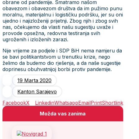
obrane od pandemije. Smatramo našom
obavezom i obavezom društva da im pužimo punu
moralnu, materijalnu i logističku podršku, jer su oni
ujedno i najizloženiji prijetnji. Zbog njih i zbog svih
nas, očekujemo da vlasti našu sugestiju uvaže i
provode opsežna, redovna testiranja svih
ugroženih i izloženih zarazi.
Nije vrijeme za podjele i SDP BiH nema namjeru da
se bavi politikantstvom u trenutku krize, nego
želimo da budemo dio rješenja, a da naše sugestije
doprinesu obuhvatnijoj borbi protiv pandemije.
19 Marta 2020
Kanton Sarajevo
Facebook
X
Linkedin
Whatsapp
Email
Print
Shortlink
Možda vas zanima