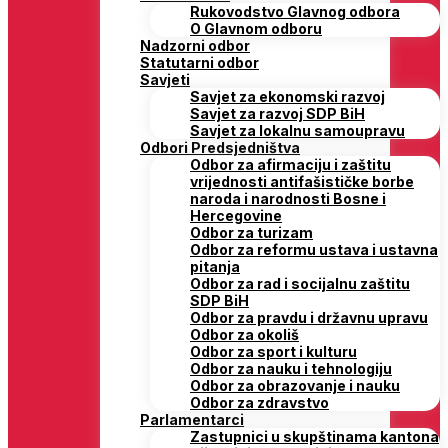
Rukovodstvo Glavnog odbora
O Glavnom odboru
Nadzorni odbor
Statutarni odbor
Savjeti
Savjet za ekonomski razvoj
Savjet za razvoj SDP BiH
Savjet za lokalnu samoupravu
Odbori Predsjedništva
Odbor za afirmaciju i zaštitu
vrijednosti antifašističke borbe
naroda i narodnosti Bosne i
Hercegovine
Odbor za turizam
Odbor za reformu ustava i ustavna
pitanja
Odbor za rad i socijalnu zaštitu
SDP BiH
Odbor za pravdu i državnu upravu
Odbor za okoliš
Odbor za sport i kulturu
Odbor za nauku i tehnologiju
Odbor za obrazovanje i nauku
Odbor za zdravstvo
Parlamentarci
Zastupnici u skupštinama kantona