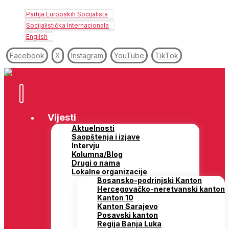
Partija Europskih Socijalista
Socijalistička Internacionala
English
Facebook
X
Instagram
YouTube
TikTok
Vijesti
Aktuelnosti
Saopštenja i izjave
Intervju
Kolumna/Blog
Drugi o nama
Lokalne organizacije
Bosansko-podrinjski Kanton
Hercegovačko-neretvanski kanton
Kanton 10
Kanton Sarajevo
Posavski kanton
Regija Banja Luka