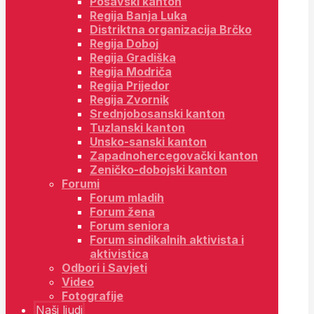
Posavski kanton
Regija Banja Luka
Distriktna organizacija Brčko
Regija Doboj
Regija Gradiška
Regija Modriča
Regija Prijedor
Regija Zvornik
Srednjobosanski kanton
Tuzlanski kanton
Unsko-sanski kanton
Zapadnohercegovački kanton
Zeničko-dobojski kanton
Forumi
Forum mladih
Forum žena
Forum seniora
Forum sindikalnih aktivista i
aktivistica
Odbori i Savjeti
Video
Fotografije
Naši ljudi