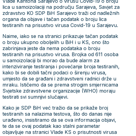
Vlade Kantona Sarajevo o virusu Covid-19 o broju
lica u samoizolaciji na području Sarajeva, Savjet za
zdravstvo KO SDP BiH Sarajevo traži od nadležnih
organa da objave i tačan podatak o broju lica
testiranih na prisustvo virusa Covid-19 u Sarajevu.
Naime, iako se na stranici prikazuje tačan podatak
o broju ukupno oboljelih u BiH i u KS, ono što
zabrinjava jeste da nema podataka o broju
testiranih na prisustvo virusa. Brojka od 611 osoba
u samoizolaciji bi morao da bude alarm za
intenziviranje testiranja i povećanje broja testiranih,
kako bi se dobili tačni podaci o širenju virusa,
umjesto da se građani i zdravstveni radnici drže u
mraku. Ističemo da se prema strogim smjernicama
Svjetske zdravstvene organizacije (WHO) moraju
testirati svi sumnjivi slučajevi.
Kako je SDP BiH već tražio da se prikaže broj
testiranih sa nalazima testova, što do danas nije
urađeno, insistiramo da se ova informacija objavi,
te da se ovaj podatak kao stalni parametar
objavljuje na stranici Vlade KS o prisutnosti virusa