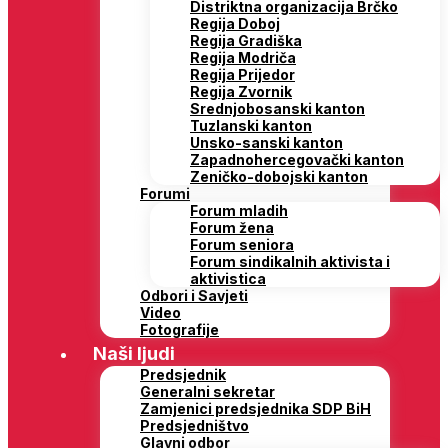
Distriktna organizacija Brčko
Regija Doboj
Regija Gradiška
Regija Modriča
Regija Prijedor
Regija Zvornik
Srednjobosanski kanton
Tuzlanski kanton
Unsko-sanski kanton
Zapadnohercegovački kanton
Zeničko-dobojski kanton
Forumi
Forum mladih
Forum žena
Forum seniora
Forum sindikalnih aktivista i
aktivistica
Odbori i Savjeti
Video
Fotografije
Naši ljudi
Predsjednik
Generalni sekretar
Zamjenici predsjednika SDP BiH
Predsjedništvo
Glavni odbor