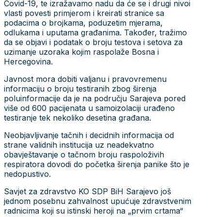
Covid-19, te izražavamo nadu da će se i drugi nivoi
vlasti povesti primjerom i kreirati stranice sa
podacima o brojkama, poduzetim mjerama,
odlukama i uputama građanima. Također, tražimo
da se objavi i podatak o broju testova i setova za
uzimanje uzoraka kojim raspolaže Bosna i
Hercegovina.
Javnost mora dobiti valjanu i pravovremenu
informaciju o broju testiranih zbog širenja
poluinformacije da je na području Sarajeva pored
više od 600 pacijenata u samoizolaciji urađeno
testiranje tek nekoliko desetina građana.
Neobjavljivanje tačnih i decidnih informacija od
strane validnih institucija uz neadekvatno
obavještavanje o tačnom broju raspoloživih
respiratora dovodi do početka širenja panike što je
nedopustivo.
Savjet za zdravstvo KO SDP BiH Sarajevo još
jednom posebnu zahvalnost upućuje zdravstvenim
radnicima koji su istinski heroji na „prvim crtama“