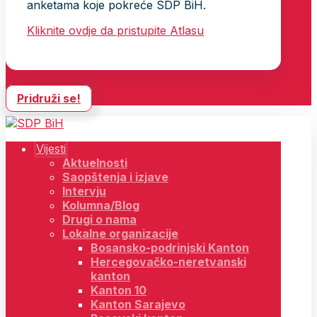
anketama koje pokreće SDP BiH.
Kliknite ovdje da pristupite Atlasu
Pridruži se!
Vijesti
Aktuelnosti
Saopštenja i izjave
Intervju
Kolumna/Blog
Drugi o nama
Lokalne organizacije
Bosansko-podrinjski Kanton
Hercegovačko-neretvanski
kanton
Kanton 10
Kanton Sarajevo