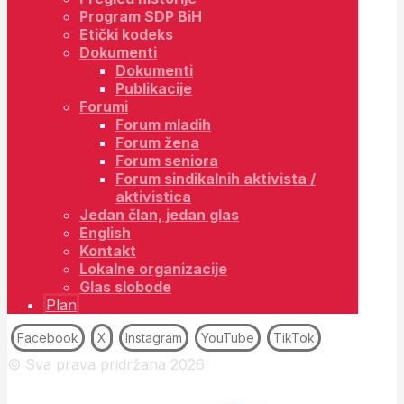
Program SDP BiH
Etički kodeks
Dokumenti
Dokumenti
Publikacije
Forumi
Forum mladih
Forum žena
Forum seniora
Forum sindikalnih aktivista /
aktivistica
Jedan član, jedan glas
English
Kontakt
Lokalne organizacije
Glas slobode
Plan
Facebook
X
Instagram
YouTube
TikTok
© Sva prava pridržana 2026