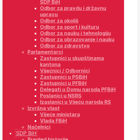
SDP BiH
Odbor za pravdu i državnu
upravu
Odbor za okoliš
Odbor za sport i kulturu
Odbor za nauku i tehnologiju
Odbor za obrazovanje i nauku
Odbor za zdravstvo
Parlamentarci
Zastupnici u skupštinama
kantona
Vijećnici / Odbornici
Zastupnici u PSBiH
Zastupnici u PFBiH
Delegati u Domu naroda PFBiH
Poslanici u NSRS
Izaslanici u Vijeću naroda RS
Izvršna vlast
Vijeće ministara
Vlada FBiH
Načelnici
SDP BiH
Pregled historije