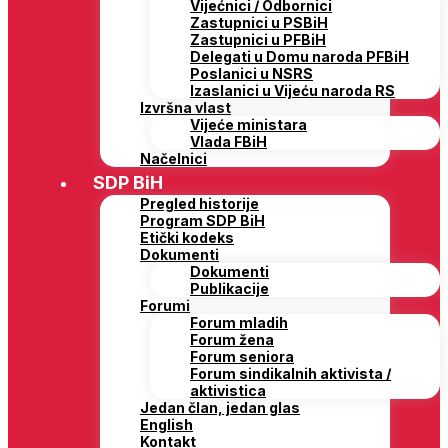
Vijećnici / Odbornici
Zastupnici u PSBiH
Zastupnici u PFBiH
Delegati u Domu naroda PFBiH
Poslanici u NSRS
Izaslanici u Vijeću naroda RS
Izvršna vlast
Vijeće ministara
Vlada FBiH
Načelnici
SDP BiH
Pregled historije
Program SDP BiH
Etički kodeks
Dokumenti
Dokumenti
Publikacije
Forumi
Forum mladih
Forum žena
Forum seniora
Forum sindikalnih aktivista /
aktivistica
Jedan član, jedan glas
English
Kontakt