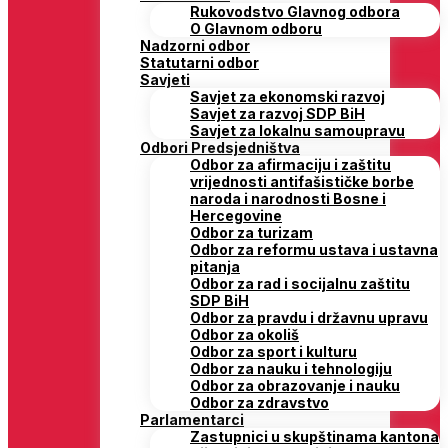
Rukovodstvo Glavnog odbora
O Glavnom odboru
Nadzorni odbor
Statutarni odbor
Savjeti
Savjet za ekonomski razvoj
Savjet za razvoj SDP BiH
Savjet za lokalnu samoupravu
Odbori Predsjedništva
Odbor za afirmaciju i zaštitu
vrijednosti antifašističke borbe
naroda i narodnosti Bosne i
Hercegovine
Odbor za turizam
Odbor za reformu ustava i ustavna
pitanja
Odbor za rad i socijalnu zaštitu
SDP BiH
Odbor za pravdu i državnu upravu
Odbor za okoliš
Odbor za sport i kulturu
Odbor za nauku i tehnologiju
Odbor za obrazovanje i nauku
Odbor za zdravstvo
Parlamentarci
Zastupnici u skupštinama kantona