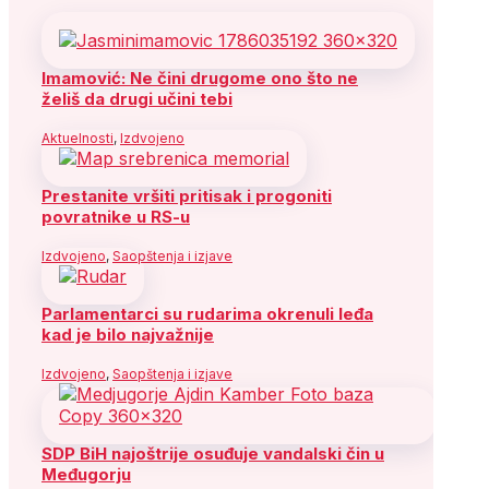
Imamović: Ne čini drugome ono što ne
želiš da drugi učini tebi
Aktuelnosti
,
Izdvojeno
Prestanite vršiti pritisak i progoniti
povratnike u RS-u
Izdvojeno
,
Saopštenja i izjave
Parlamentarci su rudarima okrenuli leđa
kad je bilo najvažnije
Izdvojeno
,
Saopštenja i izjave
SDP BiH najoštrije osuđuje vandalski čin u
Međugorju