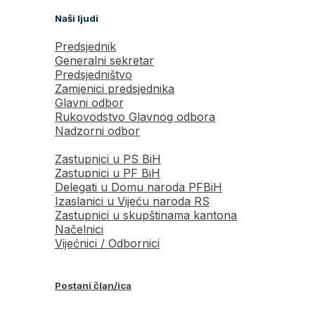
Naši ljudi
Predsjednik
Generalni sekretar
Predsjedništvo
Zamjenici predsjednika
Glavni odbor
Rukovodstvo Glavnog odbora
Nadzorni odbor
Zastupnici u PS BiH
Zastupnici u PF BiH
Delegati u Domu naroda PFBiH
Izaslanici u Vijeću naroda RS
Zastupnici u skupštinama kantona
Načelnici
Vijećnici / Odbornici
Postani član/ica