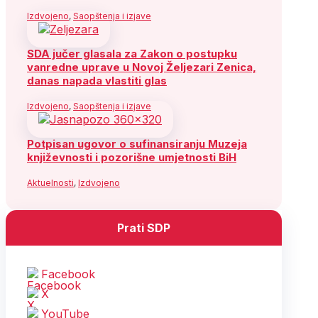
Izdvojeno
,
Saopštenja i izjave
SDA jučer glasala za Zakon o postupku
vanredne uprave u Novoj Željezari Zenica,
danas napada vlastiti glas
Izdvojeno
,
Saopštenja i izjave
Potpisan ugovor o sufinansiranju Muzeja
književnosti i pozorišne umjetnosti BiH
Aktuelnosti
,
Izdvojeno
Prati SDP
Facebook
X
YouTube