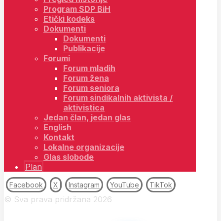
Program SDP BiH
Etički kodeks
Dokumenti
Dokumenti
Publikacije
Forumi
Forum mladih
Forum žena
Forum seniora
Forum sindikalnih aktivista /
aktivistica
Jedan član, jedan glas
English
Kontakt
Lokalne organizacije
Glas slobode
Plan
Facebook
X
Instagram
YouTube
TikTok
© Sva prava pridržana 2026