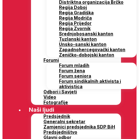
Distriktna organizacija Brčko
Regija Doboj
Regija Gradiška
Regija Modriča
Regija Prijedor
Regija Zvornik
Srednjobosanski kanton
Tuzlanski kanton
Unsko-sanski kanton
Zapadnohercegovački kanton
Zeničko-dobojski kanton
Forumi
Forum mladih
Forum žena
Forum seniora
Forum sindikalnih aktivista i
aktivistica
Odbori i Savjeti
Video
Fotografije
Naši ljudi
Predsjednik
Generalni sekretar
Zamjenici predsjednika SDP BiH
Predsjedništvo
Glavni odbor