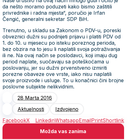
Naše društvo na ovaj način mnogo gubi i očito je
da nešto moramo poduzeti kako bismo zaštitili
privrednike i radna mjesta“, poručio je Irfan
Čengić, generalni sekretar SDP BiH.
Trenutno, u skladu sa Zakonom o PDV-u, poreski
obveznici dužni su podnijeti prijavu i platiti PDV od
1. do 10. u mjesecu po isteku poreznog perioda,
bez obzira na to jesu li naplatili svoja potraživanja
ili ne. Na ovaj način se poslodavci, koji imaju dug
period naplate, suočavaju sa poteškoćama u
poslovanju, jer su dužni prvenstveno izmiriti
porezne obaveze ove vrste, iako nisu naplatili
svoje proizvode i usluge. To u konačnici čini brojne
poslovne subjekte nelikvidnim.
28 Marta 2016
Aktuelnosti
Izdvojeno
Facebook
X
Linkedin
Whatsapp
Email
Print
Shortlink
Možda vas zanima