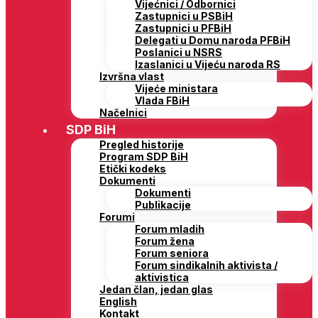
Vijećnici / Odbornici
Zastupnici u PSBiH
Zastupnici u PFBiH
Delegati u Domu naroda PFBiH
Poslanici u NSRS
Izaslanici u Vijeću naroda RS
Izvršna vlast
Vijeće ministara
Vlada FBiH
Načelnici
SDP BiH
Pregled historije
Program SDP BiH
Etički kodeks
Dokumenti
Dokumenti
Publikacije
Forumi
Forum mladih
Forum žena
Forum seniora
Forum sindikalnih aktivista /
aktivistica
Jedan član, jedan glas
English
Kontakt