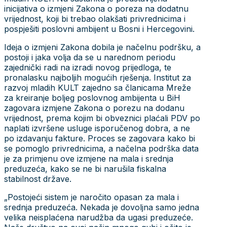
inicijativa o izmjeni Zakona o poreza na dodatnu
vrijednost, koji bi trebao olakšati privrednicima i
pospješiti poslovni ambijent u Bosni i Hercegovini.
Ideja o izmjeni Zakona dobila je načelnu podršku, a
postoji i jaka volja da se u narednom periodu
zajednički radi na izradi novog prijedloga, te
pronalasku najboljih mogućih rješenja. Institut za
razvoj mladih KULT zajedno sa članicama Mreže
za kreiranje boljeg poslovnog ambijenta u BiH
zagovara izmjene Zakona o porezu na dodanu
vrijednost, prema kojim bi obveznici plaćali PDV po
naplati izvršene usluge isporučenog dobra, a ne
po izdavanju fakture. Proces se zagovara kako bi
se pomoglo privrednicima, a načelna podrška data
je za primjenu ove izmjene na mala i srednja
preduzeća, kako se ne bi narušila fiskalna
stabilnost države.
„Postojeći sistem je naročito opasan za mala i
srednja preduzeća. Nekada je dovoljna samo jedna
velika neisplaćena narudžba da ugasi preduzeće.