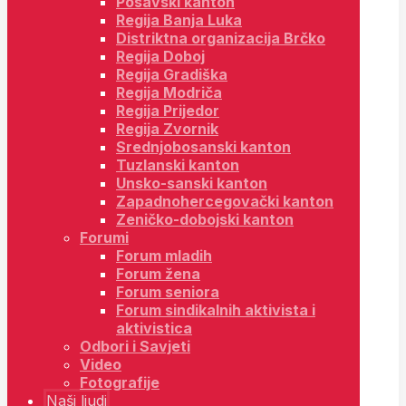
Posavski kanton
Regija Banja Luka
Distriktna organizacija Brčko
Regija Doboj
Regija Gradiška
Regija Modriča
Regija Prijedor
Regija Zvornik
Srednjobosanski kanton
Tuzlanski kanton
Unsko-sanski kanton
Zapadnohercegovački kanton
Zeničko-dobojski kanton
Forumi
Forum mladih
Forum žena
Forum seniora
Forum sindikalnih aktivista i
aktivistica
Odbori i Savjeti
Video
Fotografije
Naši ljudi