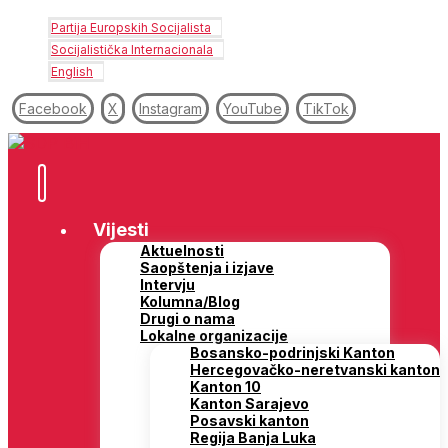
Partija Europskih Socijalista
Socijalistička Internacionala
English
Facebook
X
Instagram
YouTube
TikTok
Vijesti
Aktuelnosti
Saopštenja i izjave
Intervju
Kolumna/Blog
Drugi o nama
Lokalne organizacije
Bosansko-podrinjski Kanton
Hercegovačko-neretvanski kanton
Kanton 10
Kanton Sarajevo
Posavski kanton
Regija Banja Luka