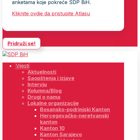
anketama koje pokreće SDP BiH.
Kliknite ovdje da pristupite Atlasu
Pridruži se!
Vijesti
Aktuelnosti
Saopštenja i izjave
Intervju
Kolumna/Blog
Drugi o nama
Lokalne organizacije
Bosansko-podrinjski Kanton
Hercegovačko-neretvanski
kanton
Kanton 10
Kanton Sarajevo