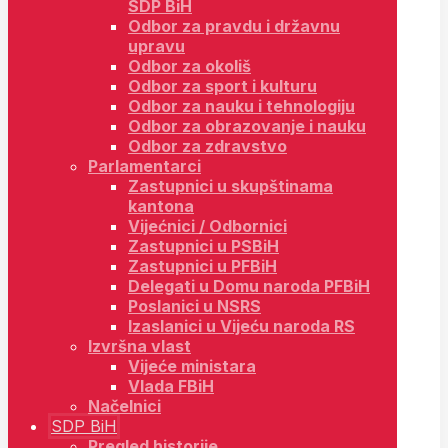
SDP BiH
Odbor za pravdu i državnu
upravu
Odbor za okoliš
Odbor za sport i kulturu
Odbor za nauku i tehnologiju
Odbor za obrazovanje i nauku
Odbor za zdravstvo
Parlamentarci
Zastupnici u skupštinama
kantona
Vijećnici / Odbornici
Zastupnici u PSBiH
Zastupnici u PFBiH
Delegati u Domu naroda PFBiH
Poslanici u NSRS
Izaslanici u Vijeću naroda RS
Izvršna vlast
Vijeće ministara
Vlada FBiH
Načelnici
SDP BiH
Pregled historije