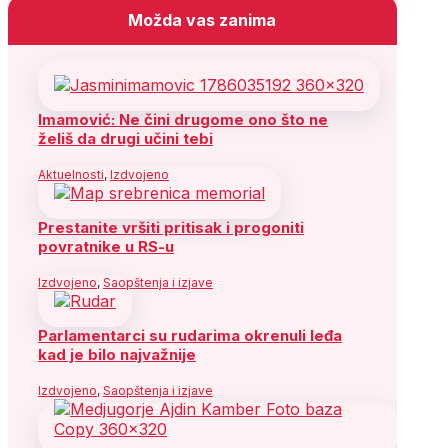
Možda vas zanima
Imamović: Ne čini drugome ono što ne
želiš da drugi učini tebi
Aktuelnosti
,
Izdvojeno
Prestanite vršiti pritisak i progoniti
povratnike u RS-u
Izdvojeno
,
Saopštenja i izjave
Parlamentarci su rudarima okrenuli leđa
kad je bilo najvažnije
Izdvojeno
,
Saopštenja i izjave