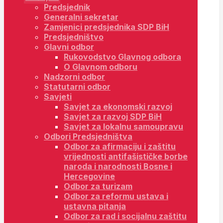
Predsjednik
Generalni sekretar
Zamjenici predsjednika SDP BiH
Predsjedništvo
Glavni odbor
Rukovodstvo Glavnog odbora
O Glavnom odboru
Nadzorni odbor
Statutarni odbor
Savjeti
Savjet za ekonomski razvoj
Savjet za razvoj SDP BiH
Savjet za lokalnu samoupravu
Odbori Predsjedništva
Odbor za afirmaciju i zaštitu
vrijednosti antifašističke borbe
naroda i narodnosti Bosne i
Hercegovine
Odbor za turizam
Odbor za reformu ustava i
ustavna pitanja
Odbor za rad i socijalnu zaštitu