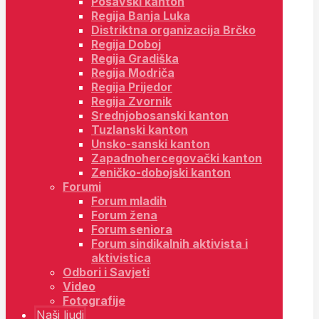
Posavski kanton
Regija Banja Luka
Distriktna organizacija Brčko
Regija Doboj
Regija Gradiška
Regija Modriča
Regija Prijedor
Regija Zvornik
Srednjobosanski kanton
Tuzlanski kanton
Unsko-sanski kanton
Zapadnohercegovački kanton
Zeničko-dobojski kanton
Forumi
Forum mladih
Forum žena
Forum seniora
Forum sindikalnih aktivista i
aktivistica
Odbori i Savjeti
Video
Fotografije
Naši ljudi