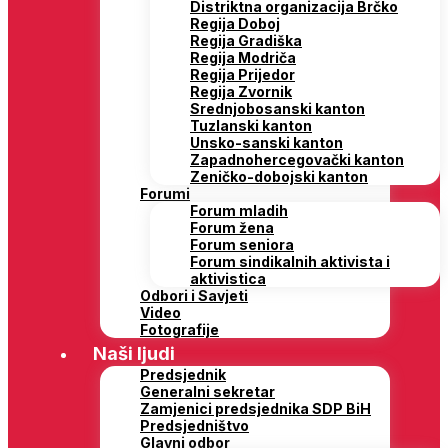
Distriktna organizacija Brčko
Regija Doboj
Regija Gradiška
Regija Modriča
Regija Prijedor
Regija Zvornik
Srednjobosanski kanton
Tuzlanski kanton
Unsko-sanski kanton
Zapadnohercegovački kanton
Zeničko-dobojski kanton
Forumi
Forum mladih
Forum žena
Forum seniora
Forum sindikalnih aktivista i
aktivistica
Odbori i Savjeti
Video
Fotografije
Naši ljudi
Predsjednik
Generalni sekretar
Zamjenici predsjednika SDP BiH
Predsjedništvo
Glavni odbor