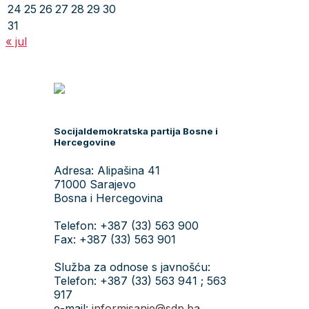
24
25
26
27
28
29
30
31
« jul
Socijaldemokratska partija Bosne i
Hercegovine
Adresa: Alipašina 41
71000 Sarajevo
Bosna i Hercegovina
Telefon: +387 (33) 563 900
Fax: +387 (33) 563 901
Služba za odnose s javnošću:
Telefon: +387 (33) 563 941 ; 563
917
e-mail:
informisanje@sdp.ba