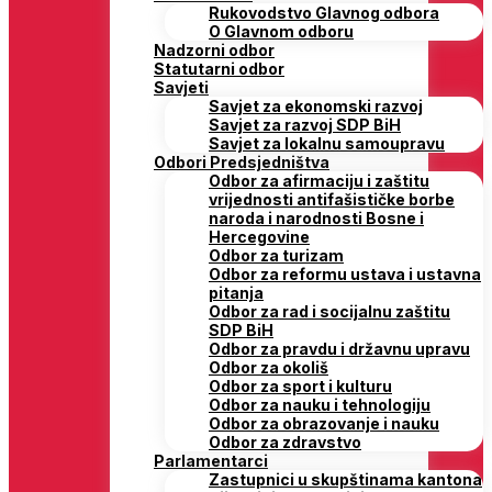
Rukovodstvo Glavnog odbora
O Glavnom odboru
Nadzorni odbor
Statutarni odbor
Savjeti
Savjet za ekonomski razvoj
Savjet za razvoj SDP BiH
Savjet za lokalnu samoupravu
Odbori Predsjedništva
Odbor za afirmaciju i zaštitu
vrijednosti antifašističke borbe
naroda i narodnosti Bosne i
Hercegovine
Odbor za turizam
Odbor za reformu ustava i ustavna
pitanja
Odbor za rad i socijalnu zaštitu
SDP BiH
Odbor za pravdu i državnu upravu
Odbor za okoliš
Odbor za sport i kulturu
Odbor za nauku i tehnologiju
Odbor za obrazovanje i nauku
Odbor za zdravstvo
Parlamentarci
Zastupnici u skupštinama kantona