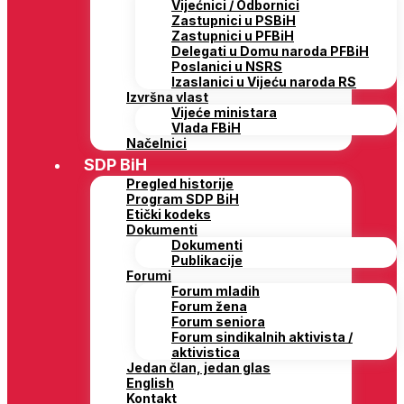
Vijećnici / Odbornici
Zastupnici u PSBiH
Zastupnici u PFBiH
Delegati u Domu naroda PFBiH
Poslanici u NSRS
Izaslanici u Vijeću naroda RS
Izvršna vlast
Vijeće ministara
Vlada FBiH
Načelnici
SDP BiH
Pregled historije
Program SDP BiH
Etički kodeks
Dokumenti
Dokumenti
Publikacije
Forumi
Forum mladih
Forum žena
Forum seniora
Forum sindikalnih aktivista /
aktivistica
Jedan član, jedan glas
English
Kontakt