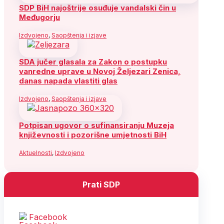
SDP BiH najoštrije osuđuje vandalski čin u
Međugorju
Izdvojeno
,
Saopštenja i izjave
SDA jučer glasala za Zakon o postupku
vanredne uprave u Novoj Željezari Zenica,
danas napada vlastiti glas
Izdvojeno
,
Saopštenja i izjave
Potpisan ugovor o sufinansiranju Muzeja
književnosti i pozorišne umjetnosti BiH
Aktuelnosti
,
Izdvojeno
Prati SDP
Facebook