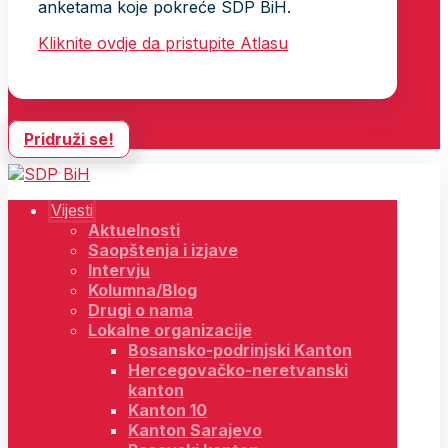
anketama koje pokreće SDP BiH.
Kliknite ovdje da pristupite Atlasu
Pridruži se!
Vijesti
Aktuelnosti
Saopštenja i izjave
Intervju
Kolumna/Blog
Drugi o nama
Lokalne organizacije
Bosansko-podrinjski Kanton
Hercegovačko-neretvanski
kanton
Kanton 10
Kanton Sarajevo