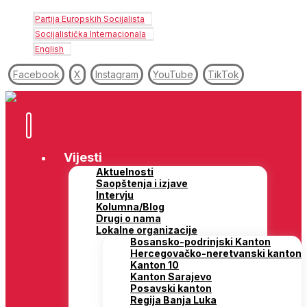
Partija Europskih Socijalista
Socijalistička Internacionala
English
Facebook
X
Instagram
YouTube
TikTok
Vijesti
Aktuelnosti
Saopštenja i izjave
Intervju
Kolumna/Blog
Drugi o nama
Lokalne organizacije
Bosansko-podrinjski Kanton
Hercegovačko-neretvanski kanton
Kanton 10
Kanton Sarajevo
Posavski kanton
Regija Banja Luka