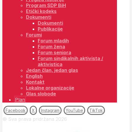
Program SDP BiH
Etički kodeks
Dokumenti
Dokumenti
Publikacije
Forumi
Forum mladih
Forum žena
Forum seniora
Forum sindikalnih aktivista /
aktivistica
Jedan član, jedan glas
English
Kontakt
Lokalne organizacije
Glas slobode
Plan
Facebook
X
Instagram
YouTube
TikTok
© Sva prava pridržana 2026