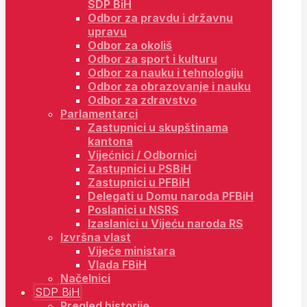
SDP BiH
Odbor za pravdu i državnu
upravu
Odbor za okoliš
Odbor za sport i kulturu
Odbor za nauku i tehnologiju
Odbor za obrazovanje i nauku
Odbor za zdravstvo
Parlamentarci
Zastupnici u skupštinama
kantona
Vijećnici / Odbornici
Zastupnici u PSBiH
Zastupnici u PFBiH
Delegati u Domu naroda PFBiH
Poslanici u NSRS
Izaslanici u Vijeću naroda RS
Izvršna vlast
Vijeće ministara
Vlada FBiH
Načelnici
SDP BiH
Pregled historije