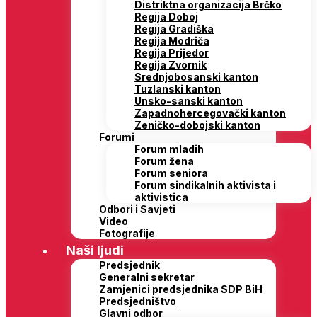
Distriktna organizacija Brčko
Regija Doboj
Regija Gradiška
Regija Modriča
Regija Prijedor
Regija Zvornik
Srednjobosanski kanton
Tuzlanski kanton
Unsko-sanski kanton
Zapadnohercegovački kanton
Zeničko-dobojski kanton
Forumi
Forum mladih
Forum žena
Forum seniora
Forum sindikalnih aktivista i
aktivistica
Odbori i Savjeti
Video
Fotografije
Naši ljudi
Predsjednik
Generalni sekretar
Zamjenici predsjednika SDP BiH
Predsjedništvo
Glavni odbor