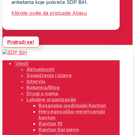
anketama koje pokreće SDP BiH.
Kliknite ovdje da pristupite Atlasu
Pridruži se!
Vijesti
Aktuelnosti
Saopštenja i izjave
Intervju
Kolumna/Blog
Drugi o nama
Lokalne organizacije
Bosansko-podrinjski Kanton
Hercegovačko-neretvanski
kanton
Kanton 10
Kanton Sarajevo