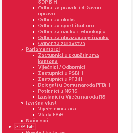
SDP BiH
Odbor za pravdu i državnu
upravu
Odbor za okoliš
Odbor za sport i kulturu
Odbor za nauku i tehnologiju
Odbor za obrazovanje i nauku
Odbor za zdravstvo
Parlamentarci
Zastupnici u skupštinama
kantona
Vijećnici / Odbornici
Zastupnici u PSBiH
Zastupnici u PFBiH
Delegati u Domu naroda PFBiH
Poslanici u NSRS
Izaslanici u Vijeću naroda RS
Izvršna vlast
Vijeće ministara
Vlada FBiH
Načelnici
SDP BiH
Pregled historije