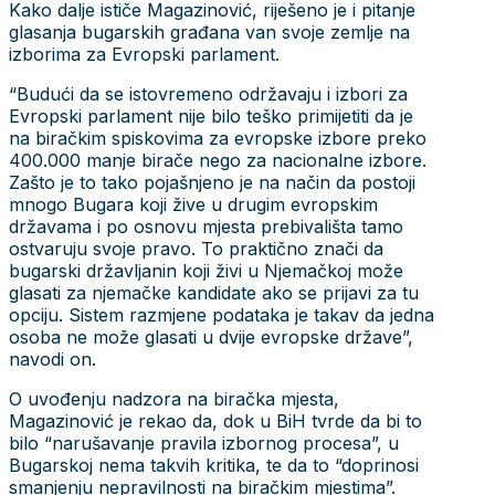
Kako dalje ističe Magazinović, riješeno je i pitanje
glasanja bugarskih građana van svoje zemlje na
izborima za Evropski parlament.
“Budući da se istovremeno održavaju i izbori za
Evropski parlament nije bilo teško primijetiti da je
na biračkim spiskovima za evropske izbore preko
400.000 manje birače nego za nacionalne izbore.
Zašto je to tako pojašnjeno je na način da postoji
mnogo Bugara koji žive u drugim evropskim
državama i po osnovu mjesta prebivališta tamo
ostvaruju svoje pravo. To praktično znači da
bugarski državljanin koji živi u Njemačkoj može
glasati za njemačke kandidate ako se prijavi za tu
opciju. Sistem razmjene podataka je takav da jedna
osoba ne može glasati u dvije evropske države”,
navodi on.
O uvođenju nadzora na biračka mjesta,
Magazinović je rekao da, dok u BiH tvrde da bi to
bilo “narušavanje pravila izbornog procesa”, u
Bugarskoj nema takvih kritika, te da to “doprinosi
smanjenju nepravilnosti na biračkim mjestima”.