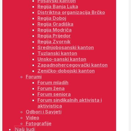
Posavski kanton
Regija Banja Luka
Distriktna organizacija Brčko
Regija Doboj
Regija Gradiška
Regija Modriča
Regija Prijedor
Regija Zvornik
Srednjobosanski kanton
Tuzlanski kanton
Unsko-sanski kanton
Zapadnohercegovački kanton
Zeničko-dobojski kanton
Forumi
Forum mladih
Forum žena
Forum seniora
Forum sindikalnih aktivista i
aktivistica
Odbori i Savjeti
Video
Fotografije
Naši ljudi