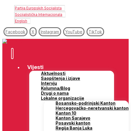
Partija Europskih Socijalista
Socijalistička Internacionala
English
Facebook
X
Instagram
YouTube
TikTok
Vijesti
Aktuelnosti
Saopštenja i izjave
Intervju
Kolumna/Blog
Drugi o nama
Lokalne organizacije
Bosansko-podrinjski Kanton
Hercegovačko-neretvanski kanton
Kanton 10
Kanton Sarajevo
Posavski kanton
Regija Banja Luka