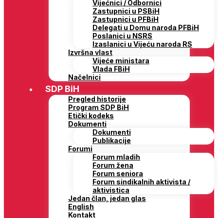
Vijećnici / Odbornici
Zastupnici u PSBiH
Zastupnici u PFBiH
Delegati u Domu naroda PFBiH
Poslanici u NSRS
Izaslanici u Vijeću naroda RS
Izvršna vlast
Vijeće ministara
Vlada FBiH
Načelnici
SDP BiH
Pregled historije
Program SDP BiH
Etički kodeks
Dokumenti
Dokumenti
Publikacije
Forumi
Forum mladih
Forum žena
Forum seniora
Forum sindikalnih aktivista /
aktivistica
Jedan član, jedan glas
English
Kontakt