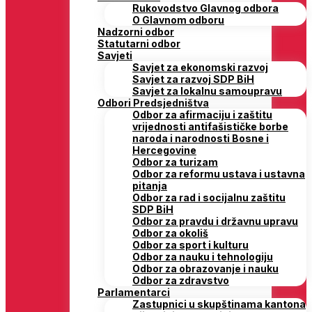
Rukovodstvo Glavnog odbora
O Glavnom odboru
Nadzorni odbor
Statutarni odbor
Savjeti
Savjet za ekonomski razvoj
Savjet za razvoj SDP BiH
Savjet za lokalnu samoupravu
Odbori Predsjedništva
Odbor za afirmaciju i zaštitu
vrijednosti antifašističke borbe
naroda i narodnosti Bosne i
Hercegovine
Odbor za turizam
Odbor za reformu ustava i ustavna
pitanja
Odbor za rad i socijalnu zaštitu
SDP BiH
Odbor za pravdu i državnu upravu
Odbor za okoliš
Odbor za sport i kulturu
Odbor za nauku i tehnologiju
Odbor za obrazovanje i nauku
Odbor za zdravstvo
Parlamentarci
Zastupnici u skupštinama kantona