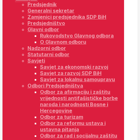
Predsjednik
Generalni sekretar
Zamjenici predsjednika SDP BiH
Predsjedništvo
Glavni odbor
Rukovodstvo Glavnog odbora
O Glavnom odboru
Nadzorni odbor
Statutarni odbor
Savjeti
Savjet za ekonomski razvoj
Savjet za razvoj SDP BiH
Savjet za lokalnu samoupravu
Odbori Predsjedništva
Odbor za afirmaciju i zaštitu
vrijednosti antifašističke borbe
naroda i narodnosti Bosne i
Hercegovine
Odbor za turizam
Odbor za reformu ustava i
ustavna pitanja
Odbor za rad i socijalnu zaštitu