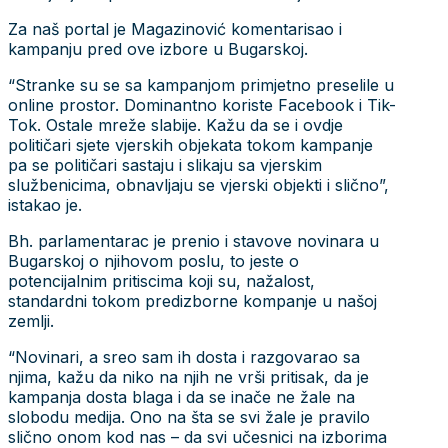
Za naš portal je Magazinović komentarisao i
kampanju pred ove izbore u Bugarskoj.
“Stranke su se sa kampanjom primjetno preselile u
online prostor. Dominantno koriste Facebook i Tik-
Tok. Ostale mreže slabije. Kažu da se i ovdje
političari sjete vjerskih objekata tokom kampanje
pa se političari sastaju i slikaju sa vjerskim
službenicima, obnavljaju se vjerski objekti i slično”,
istakao je.
Bh. parlamentarac je prenio i stavove novinara u
Bugarskoj o njihovom poslu, to jeste o
potencijalnim pritiscima koji su, nažalost,
standardni tokom predizborne kompanje u našoj
zemlji.
“Novinari, a sreo sam ih dosta i razgovarao sa
njima, kažu da niko na njih ne vrši pritisak, da je
kampanja dosta blaga i da se inače ne žale na
slobodu medija. Ono na šta se svi žale je pravilo
slično onom kod nas – da svi učesnici na izborima