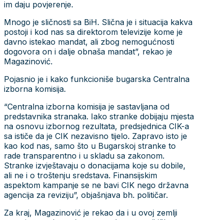
im daju povjerenje.
Mnogo je sličnosti sa BiH. Slična je i situacija kakva
postoji i kod nas sa direktorom televizije kome je
davno istekao mandat, ali zbog nemogućnosti
dogovora on i dalje obnaša mandat”, rekao je
Magazinović.
Pojasnio je i kako funkcioniše bugarska Centralna
izborna komisija.
“Centralna izborna komisija je sastavljana od
predstavnika stranaka. Iako stranke dobijaju mjesta
na osnovu izbornog rezultata, predsjednica CIK-a
sa ističe da je CIK nezavisno tijelo. Zapravo isto je
kao kod nas, samo što u Bugarskoj stranke to
rade transparentno i u skladu sa zakonom.
Stranke izvještavaju o donacijama koje su dobile,
ali ne i o troštenju sredstava. Finansijskim
aspektom kampanje se ne bavi CIK nego državna
agencija za reviziju”, objašnjava bh. političar.
Za kraj, Magazinović je rekao da i u ovoj zemlji