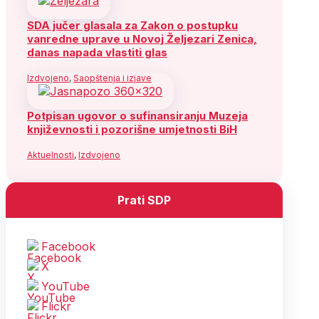
SDA jučer glasala za Zakon o postupku
vanredne uprave u Novoj Željezari Zenica,
danas napada vlastiti glas
Izdvojeno
,
Saopštenja i izjave
Potpisan ugovor o sufinansiranju Muzeja
književnosti i pozorišne umjetnosti BiH
Aktuelnosti
,
Izdvojeno
Prati SDP
Facebook
X
YouTube
Flickr