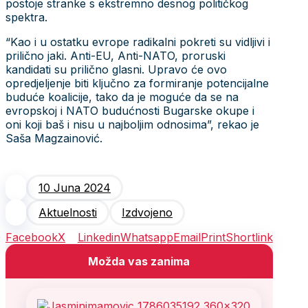
postoje stranke s ekstremno desnog političkog
spektra.
“Kao i u ostatku evrope radikalni pokreti su vidljivi i
prilično jaki. Anti-EU, Anti-NATO, proruski
kandidati su prilično glasni. Upravo će ovo
opredjeljenje biti ključno za formiranje potencijalne
buduće koalicije, tako da je moguće da se na
evropskoj i NATO budućnosti Bugarske okupe i
oni koji baš i nisu u najboljim odnosima”, rekao je
Saša Magzainović.
10 Juna 2024
Aktuelnosti
Izdvojeno
Facebook
X
Linkedin
Whatsapp
Email
Print
Shortlink
Možda vas zanima