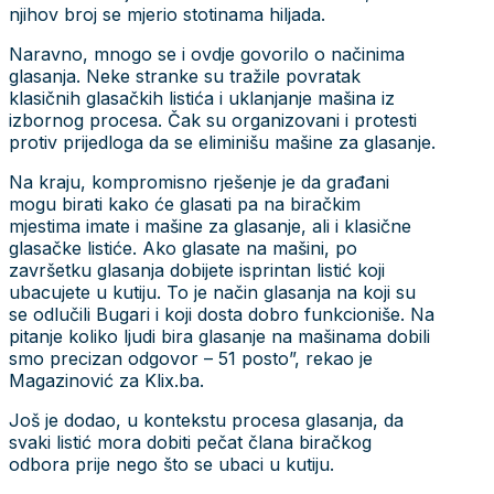
njihov broj se mjerio stotinama hiljada.
Naravno, mnogo se i ovdje govorilo o načinima
glasanja. Neke stranke su tražile povratak
klasičnih glasačkih listića i uklanjanje mašina iz
izbornog procesa. Čak su organizovani i protesti
protiv prijedloga da se eliminišu mašine za glasanje.
Na kraju, kompromisno rješenje je da građani
mogu birati kako će glasati pa na biračkim
mjestima imate i mašine za glasanje, ali i klasične
glasačke listiće. Ako glasate na mašini, po
završetku glasanja dobijete isprintan listić koji
ubacujete u kutiju. To je način glasanja na koji su
se odlučili Bugari i koji dosta dobro funkcioniše. Na
pitanje koliko ljudi bira glasanje na mašinama dobili
smo precizan odgovor – 51 posto”, rekao je
Magazinović za Klix.ba.
Još je dodao, u kontekstu procesa glasanja, da
svaki listić mora dobiti pečat člana biračkog
odbora prije nego što se ubaci u kutiju.