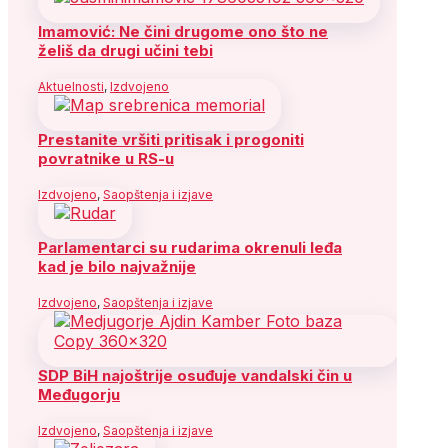
Imamović: Ne čini drugome ono što ne
želiš da drugi učini tebi
Aktuelnosti
,
Izdvojeno
Prestanite vršiti pritisak i progoniti
povratnike u RS-u
Izdvojeno
,
Saopštenja i izjave
Parlamentarci su rudarima okrenuli leđa
kad je bilo najvažnije
Izdvojeno
,
Saopštenja i izjave
SDP BiH najoštrije osuđuje vandalski čin u
Međugorju
Izdvojeno
,
Saopštenja i izjave