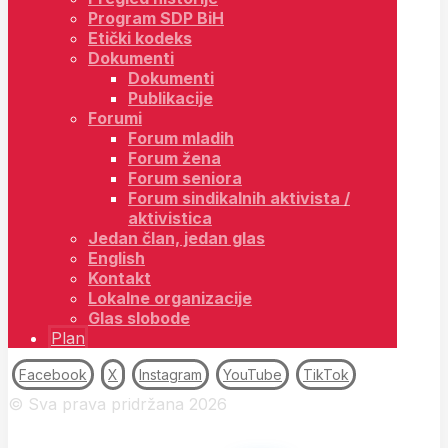
Program SDP BiH
Etički kodeks
Dokumenti
Dokumenti
Publikacije
Forumi
Forum mladih
Forum žena
Forum seniora
Forum sindikalnih aktivista /
aktivistica
Jedan član, jedan glas
English
Kontakt
Lokalne organizacije
Glas slobode
Plan
Facebook
X
Instagram
YouTube
TikTok
© Sva prava pridržana 2026