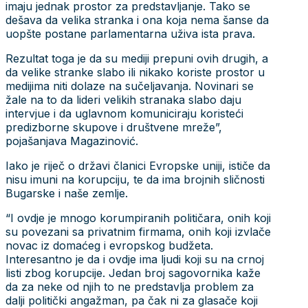
imaju jednak prostor za predstavljanje. Tako se
dešava da velika stranka i ona koja nema šanse da
uopšte postane parlamentarna uživa ista prava.
Rezultat toga je da su mediji prepuni ovih drugih, a
da velike stranke slabo ili nikako koriste prostor u
medijima niti dolaze na sučeljavanja. Novinari se
žale na to da lideri velikih stranaka slabo daju
intervjue i da uglavnom komuniciraju koristeći
predizborne skupove i društvene mreže”,
pojašanjava Magazinović.
Iako je riječ o državi članici Evropske uniji, ističe da
nisu imuni na korupciju, te da ima brojnih sličnosti
Bugarske i naše zemlje.
“I ovdje je mnogo korumpiranih političara, onih koji
su povezani sa privatnim firmama, onih koji izvlače
novac iz domaćeg i evropskog budžeta.
Interesantno je da i ovdje ima ljudi koji su na crnoj
listi zbog korupcije. Jedan broj sagovornika kaže
da za neke od njih to ne predstavlja problem za
dalji politički angažman, pa čak ni za glasače koji