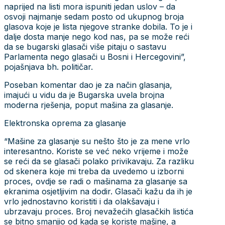
naprijed na listi mora ispuniti jedan uslov – da
osvoji najmanje sedam posto od ukupnog broja
glasova koje je lista njegove stranke dobila. To je i
dalje dosta manje nego kod nas, pa se može reći
da se bugarski glasači više pitaju o sastavu
Parlamenta nego glasači u Bosni i Hercegovini”,
pojašnjava bh. političar.
Poseban komentar dao je za način glasanja,
imajući u vidu da je Bugarska uvela brojna
moderna rješenja, poput mašina za glasanje.
Elektronska oprema za glasanje
“Mašine za glasanje su nešto što je za mene vrlo
interesantno. Koriste se već neko vrijeme i može
se reći da se glasači polako privikavaju. Za razliku
od skenera koje mi treba da uvedemo u izborni
proces, ovdje se radi o mašinama za glasanje sa
ekranima osjetljivim na dodir. Glasači kažu da ih je
vrlo jednostavno koristiti i da olakšavaju i
ubrzavaju proces. Broj nevažećih glasačkih listića
se bitno smanjio od kada se koriste mašine, a