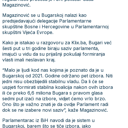
Magazinović.
Magazinović se u Bugarskoj nalazi kao
predsjedavajući delegacije Parlamentarne
skupštine Bosne i Hercegovine u Parlamentarnoj
skupštini Vijeća Evrope.
Kako je istakao u razgovoru za Klix.ba, Bugari već
šesti put u tri godine biraju saziv parlamenta,
imajući u vidu da su prijašnji pokušaji formiranja
vlasti imali neslavan kraj.
“Malo je ljudi kod nas kojima je poznato da je u
Bugarskoj od 2021. Godine održano pet izbora. Niti
jedni nisu obezbijedili stabilnu vladu. Da li će se
uspjeti formirati stabilna koalicija nakon ovih izbora
ili će preko 6,6 miliona Bugara s pravom glasa
sedmi put izaći na izbore, vidjet ćemo vrlo brzo.
Ono što je važno znati je da ovdje Parlament radi
dok se ne izabere novi saziv”, kaže Magazinović.
Parlamentarac iz BiH navodi da je sistem u
Bugarskoj, barem što se tiče izbora, jako