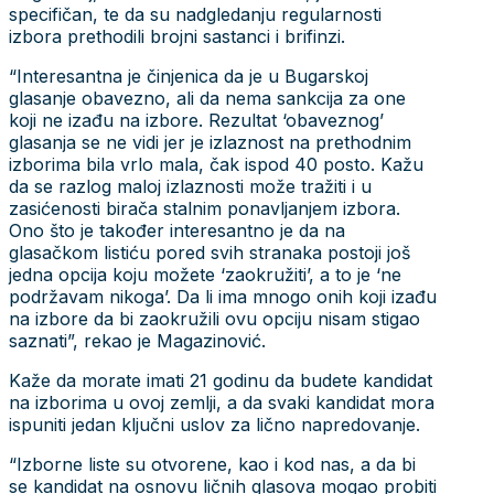
specifičan, te da su nadgledanju regularnosti
izbora prethodili brojni sastanci i brifinzi.
“Interesantna je činjenica da je u Bugarskoj
glasanje obavezno, ali da nema sankcija za one
koji ne izađu na izbore. Rezultat ‘obaveznog’
glasanja se ne vidi jer je izlaznost na prethodnim
izborima bila vrlo mala, čak ispod 40 posto. Kažu
da se razlog maloj izlaznosti može tražiti i u
zasićenosti birača stalnim ponavljanjem izbora.
Ono što je također interesantno je da na
glasačkom listiću pored svih stranaka postoji još
jedna opcija koju možete ‘zaokružiti’, a to je ‘ne
podržavam nikoga’. Da li ima mnogo onih koji izađu
na izbore da bi zaokružili ovu opciju nisam stigao
saznati”, rekao je Magazinović.
Kaže da morate imati 21 godinu da budete kandidat
na izborima u ovoj zemlji, a da svaki kandidat mora
ispuniti jedan ključni uslov za lično napredovanje.
“Izborne liste su otvorene, kao i kod nas, a da bi
se kandidat na osnovu ličnih glasova mogao probiti