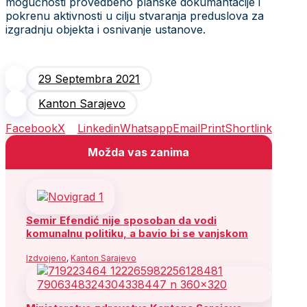
mogućnosti provedbeno planske dokumantacije i
pokrenu aktivnosti u cilju stvaranja preduslova za
izgradnju objekta i osnivanje ustanove.
29 Septembra 2021
Kanton Sarajevo
Facebook
X
Linkedin
Whatsapp
Email
Print
Shortlink
Možda vas zanima
Semir Efendić nije sposoban da vodi
komunalnu politiku, a bavio bi se vanjskom
Izdvojeno
,
Kanton Sarajevo