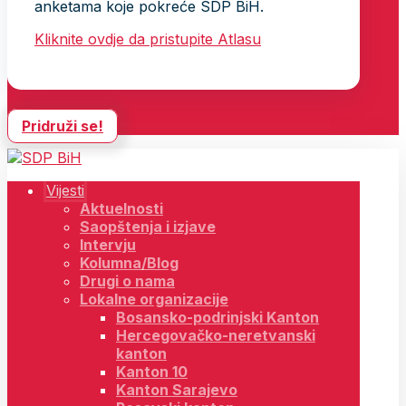
anketama koje pokreće SDP BiH.
Kliknite ovdje da pristupite Atlasu
Pridruži se!
Vijesti
Aktuelnosti
Saopštenja i izjave
Intervju
Kolumna/Blog
Drugi o nama
Lokalne organizacije
Bosansko-podrinjski Kanton
Hercegovačko-neretvanski
kanton
Kanton 10
Kanton Sarajevo