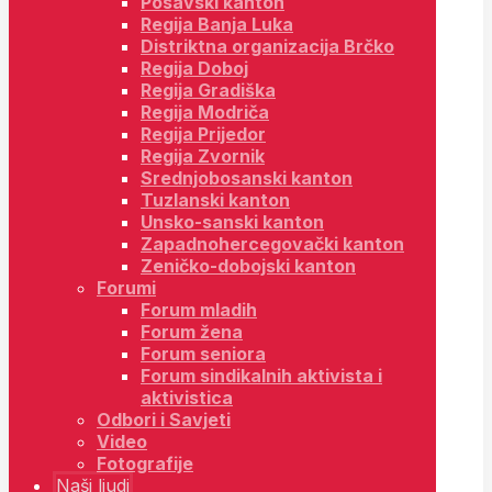
Posavski kanton
Regija Banja Luka
Distriktna organizacija Brčko
Regija Doboj
Regija Gradiška
Regija Modriča
Regija Prijedor
Regija Zvornik
Srednjobosanski kanton
Tuzlanski kanton
Unsko-sanski kanton
Zapadnohercegovački kanton
Zeničko-dobojski kanton
Forumi
Forum mladih
Forum žena
Forum seniora
Forum sindikalnih aktivista i
aktivistica
Odbori i Savjeti
Video
Fotografije
Naši ljudi