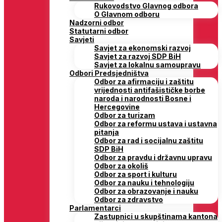
Rukovodstvo Glavnog odbora
O Glavnom odboru
Nadzorni odbor
Statutarni odbor
Savjeti
Savjet za ekonomski razvoj
Savjet za razvoj SDP BiH
Savjet za lokalnu samoupravu
Odbori Predsjedništva
Odbor za afirmaciju i zaštitu
vrijednosti antifašističke borbe
naroda i narodnosti Bosne i
Hercegovine
Odbor za turizam
Odbor za reformu ustava i ustavna
pitanja
Odbor za rad i socijalnu zaštitu
SDP BiH
Odbor za pravdu i državnu upravu
Odbor za okoliš
Odbor za sport i kulturu
Odbor za nauku i tehnologiju
Odbor za obrazovanje i nauku
Odbor za zdravstvo
Parlamentarci
Zastupnici u skupštinama kantona