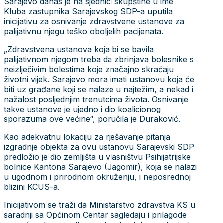
Sarajevo danas je na sjednici skupštine u ime
Kluba zastupnika Sarajevskog SDP-a uputila
inicijativu za osnivanje zdravstvene ustanove za
palijativnu njegu teško oboljelih pacijenata.
„Zdravstvena ustanova koja bi se bavila
palijativnom njegom treba da zbrinjava bolesnike s
neizlječivim bolestima koje značajno skraćaju
životni vijek. Sarajevo mora imati ustanovu koja će
biti uz građane koji se nalaze u najtežim, a nekad i
nažalost posljednjim trenutcima života. Osnivanje
takve ustanove je ujedno i dio koalicionog
sporazuma ove većine“, poručila je Duraković.
Kao adekvatnu lokaciju za rješavanje pitanja
izgradnje objekta za ovu ustanovu Sarajevski SDP
predložio je dio zemljišta u vlasništvu Psihijatrijske
bolnice Kantona Sarajevo (Jagomir), koja se nalazi
u ugodnom i prirodnom okruženju, i neposrednoj
blizini KCUS-a.
Inicijativom se traži da Ministarstvo zdravstva KS u
saradnji sa Općinom Centar sagledaju i prilagode