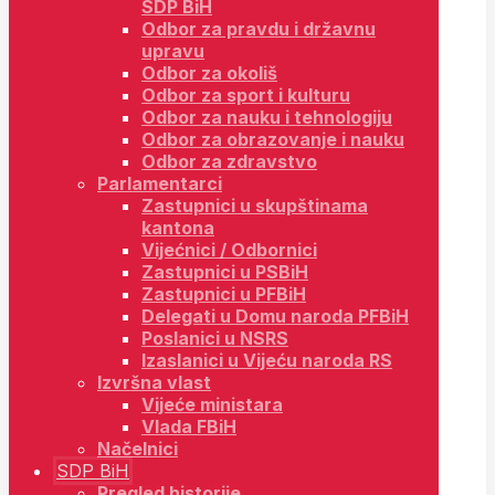
SDP BiH
Odbor za pravdu i državnu
upravu
Odbor za okoliš
Odbor za sport i kulturu
Odbor za nauku i tehnologiju
Odbor za obrazovanje i nauku
Odbor za zdravstvo
Parlamentarci
Zastupnici u skupštinama
kantona
Vijećnici / Odbornici
Zastupnici u PSBiH
Zastupnici u PFBiH
Delegati u Domu naroda PFBiH
Poslanici u NSRS
Izaslanici u Vijeću naroda RS
Izvršna vlast
Vijeće ministara
Vlada FBiH
Načelnici
SDP BiH
Pregled historije