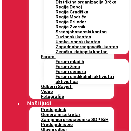
Distriktna organizacija Brčko
Regija Doboj
Regija Gradiška
Regija Modriča
Regija Prijedor
Regija Zvornik
Srednjobosanski kanton
Tuzlanski kanton
Unsko-sanski kanton
Zapadnohercegovački kanton
Zeničko-dobojski kanton
Forumi
Forum mladih
Forum žena
Forum seniora
Forum sindikalnih aktivista i
aktivistica
Odbori i Savjeti
Video
Fotografije
Naši ljudi
Predsjednik
Generalni sekretar
Zamjenici predsjednika SDP BiH
Predsjedništvo
Glavni odbor