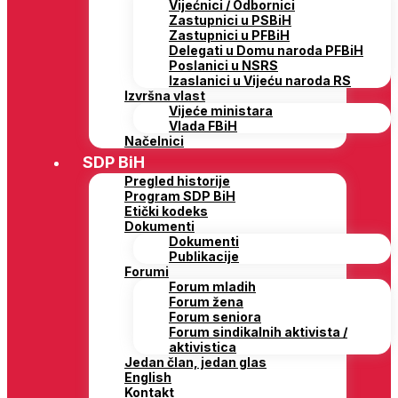
Vijećnici / Odbornici
Zastupnici u PSBiH
Zastupnici u PFBiH
Delegati u Domu naroda PFBiH
Poslanici u NSRS
Izaslanici u Vijeću naroda RS
Izvršna vlast
Vijeće ministara
Vlada FBiH
Načelnici
SDP BiH
Pregled historije
Program SDP BiH
Etički kodeks
Dokumenti
Dokumenti
Publikacije
Forumi
Forum mladih
Forum žena
Forum seniora
Forum sindikalnih aktivista /
aktivistica
Jedan član, jedan glas
English
Kontakt