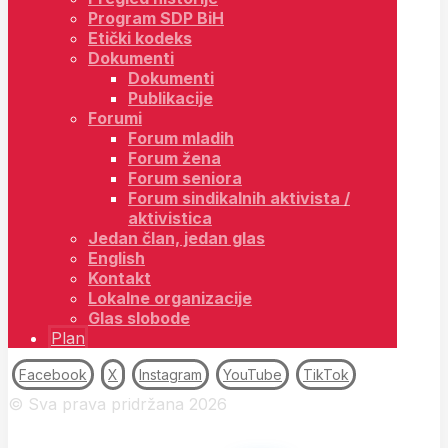
Program SDP BiH
Etički kodeks
Dokumenti
Dokumenti
Publikacije
Forumi
Forum mladih
Forum žena
Forum seniora
Forum sindikalnih aktivista /
aktivistica
Jedan član, jedan glas
English
Kontakt
Lokalne organizacije
Glas slobode
Plan
Facebook
X
Instagram
YouTube
TikTok
© Sva prava pridržana 2026