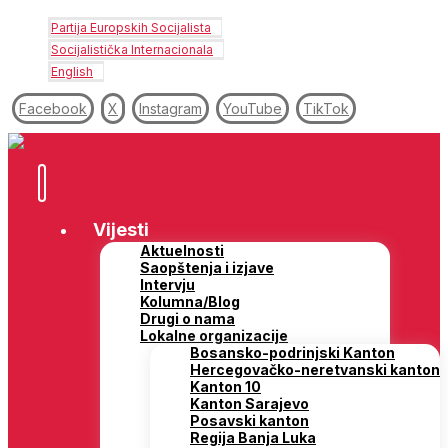
Partija Europskih Socijalista
Socijalistička Internacionala
English
Facebook
X
Instagram
YouTube
TikTok
Vijesti
Aktuelnosti
Saopštenja i izjave
Intervju
Kolumna/Blog
Drugi o nama
Lokalne organizacije
Bosansko-podrinjski Kanton
Hercegovačko-neretvanski kanton
Kanton 10
Kanton Sarajevo
Posavski kanton
Regija Banja Luka