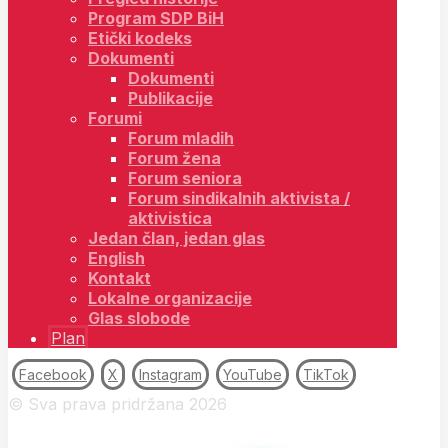
Program SDP BiH
Etički kodeks
Dokumenti
Dokumenti
Publikacije
Forumi
Forum mladih
Forum žena
Forum seniora
Forum sindikalnih aktivista /
aktivistica
Jedan član, jedan glas
English
Kontakt
Lokalne organizacije
Glas slobode
Plan
Facebook
X
Instagram
YouTube
TikTok
© Sva prava pridržana 2026