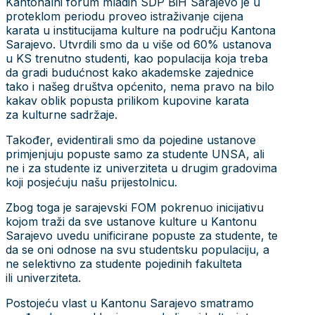
Kantonalni forum mladih SDP BiH Sarajevo je u
proteklom periodu proveo istraživanje cijena
karata u institucijama kulture na području Kantona
Sarajevo. Utvrdili smo da u više od 60% ustanova
u KS trenutno studenti, kao populacija koja treba
da gradi budućnost kako akademske zajednice
tako i našeg društva općenito, nema pravo na bilo
kakav oblik popusta prilikom kupovine karata
za kulturne sadržaje.
Također, evidentirali smo da pojedine ustanove
primjenjuju popuste samo za studente UNSA, ali
ne i za studente iz univerziteta u drugim gradovima
koji posjećuju našu prijestolnicu.
Zbog toga je sarajevski FOM pokrenuo inicijativu
kojom traži da sve ustanove kulture u Kantonu
Sarajevo uvedu unificirane popuste za studente, te
da se oni odnose na svu studentsku populaciju, a
ne selektivno za studente pojedinih fakulteta
ili univerziteta.
Postojeću vlast u Kantonu Sarajevo smatramo