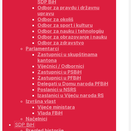
SDP BiH
Odbor za pravdu i državnu
upravu
Odbor za okoliš
Odbor za sport i kulturu
Odbor za nauku i tehnologiju
Odbor za obrazovanje i nauku
Odbor za zdravstvo
Parlamentarci
Zastupnici u skupštinama
kantona
Vijećnici / Odbornici
Zastupnici u PSBiH
Zastupnici u PFBiH
Delegati u Domu naroda PFBiH
Poslanici u NSRS
Izaslanici u Vijeću naroda RS
Izvršna vlast
Vijeće ministara
Vlada FBiH
Načelnici
SDP BiH
Pregled historije