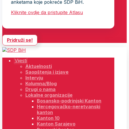
anketama koje pokreće SDP BiH.
Kliknite ovdje da pristupite Atlasu
Pridruži se!
Vijesti
Aktuelnosti
Saopštenja i izjave
Intervju
Kolumna/Blog
Drugi o nama
Lokalne organizacije
Bosansko-podrinjski Kanton
Hercegovačko-neretvanski
kanton
Kanton 10
Kanton Sarajevo