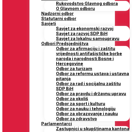
Rukovodstvo Glavnog odbora
O Glavnom odboru
Nadzorni odbor
Statutarni odbor
Savjeti
Savjet za ekonomski razvoj
Savjet za razvoj SDP BiH
Savjet za lokalnu samoupravu
Odbori Predsjedništva
Odbor za afirmaciju i zaštitu
vrijednosti antifašističke borbe
naroda i narodnosti Bosne i
Hercegovine
Odbor za turizam
Odbor za reformu ustava i ustavna
pitanja
Odbor za rad i socijalnu zaštitu
SDP BiH
Odbor za pravdu i državnu upravu
Odbor za okoliš
Odbor za sport i kulturu
Odbor za nauku i tehnologiju
Odbor za obrazovanje i nauku
Odbor za zdravstvo
Parlamentarci
Zastupnici u skupštinama kantona