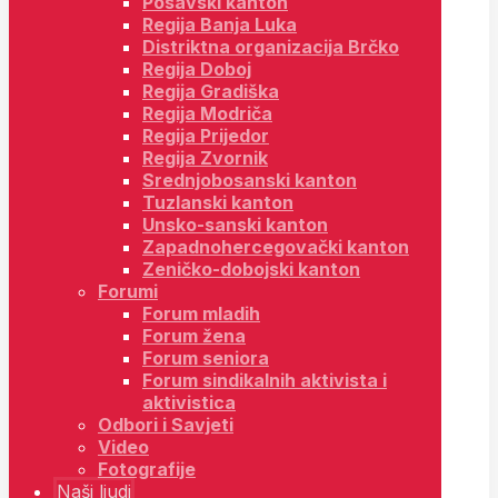
Posavski kanton
Regija Banja Luka
Distriktna organizacija Brčko
Regija Doboj
Regija Gradiška
Regija Modriča
Regija Prijedor
Regija Zvornik
Srednjobosanski kanton
Tuzlanski kanton
Unsko-sanski kanton
Zapadnohercegovački kanton
Zeničko-dobojski kanton
Forumi
Forum mladih
Forum žena
Forum seniora
Forum sindikalnih aktivista i
aktivistica
Odbori i Savjeti
Video
Fotografije
Naši ljudi