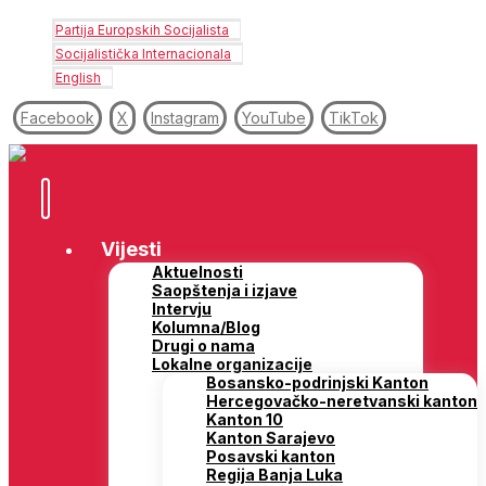
Partija Europskih Socijalista
Socijalistička Internacionala
English
Facebook
X
Instagram
YouTube
TikTok
Vijesti
Aktuelnosti
Saopštenja i izjave
Intervju
Kolumna/Blog
Drugi o nama
Lokalne organizacije
Bosansko-podrinjski Kanton
Hercegovačko-neretvanski kanton
Kanton 10
Kanton Sarajevo
Posavski kanton
Regija Banja Luka