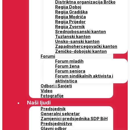
Distriktna organizacija Brčko
Regija Doboj
Regija Gradiška
Regija Modriča
Regija Prijedor
Regija Zvornik
Srednjobosanski kanton
Tuzlanski kanton
Unsko-sanski kanton
Zapadnohercegovački kanton
Zeničko-dobojski kanton
Forumi
Forum mladih
Forum žena
Forum seniora
Forum sindikalnih aktivista i
aktivistica
Odbori i Savjeti
Video
Fotografije
Naši ljudi
Predsjednik
Generalni sekretar
Zamjenici predsjednika SDP BiH
Predsjedništvo
Glavni odbor