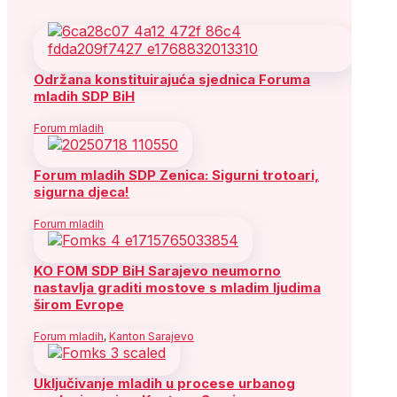
Održana konstituirajuća sjednica Foruma
mladih SDP BiH
Forum mladih
Forum mladih SDP Zenica: Sigurni trotoari,
sigurna djeca!
Forum mladih
KO FOM SDP BiH Sarajevo neumorno
nastavlja graditi mostove s mladim ljudima
širom Evrope
Forum mladih
,
Kanton Sarajevo
Uključivanje mladih u procese urbanog