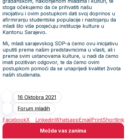
građanskom, naklonjenom mladima i kulturi, te
stoga očekujemo da će prihvatiti našu
inicijativu i ovim postupkom dati svoj doprinos u
afirmiranju studentske populacije i nastojanju da
mladi što više posjećuju institucije kulture u
Kantonu Sarajevo.
Mi, mladi sarajevskog SDP-a ćemo ovu inicijativu
uputiti prema našim predstavnicima u vlasti, ali i
prema svim ustanovama kulture, u nadi da ćemo
imati pozitivan odgovor, te da ćemo ovim
postupkom pomoći da se unaprijedi kvalitet života
naših studenata.
16 Oktobra 2021
Forum mladih
Facebook
X
Linkedin
Whatsapp
Email
Print
Shortlink
Možda vas zanima