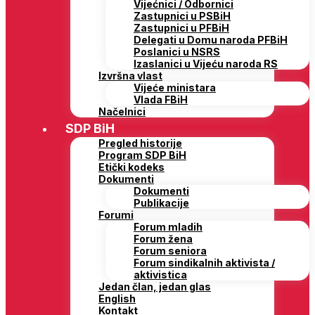
Vijećnici / Odbornici
Zastupnici u PSBiH
Zastupnici u PFBiH
Delegati u Domu naroda PFBiH
Poslanici u NSRS
Izaslanici u Vijeću naroda RS
Izvršna vlast
Vijeće ministara
Vlada FBiH
Načelnici
SDP BiH
Pregled historije
Program SDP BiH
Etički kodeks
Dokumenti
Dokumenti
Publikacije
Forumi
Forum mladih
Forum žena
Forum seniora
Forum sindikalnih aktivista /
aktivistica
Jedan član, jedan glas
English
Kontakt