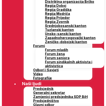
Distriktna organizacija Brčko
Regija Doboj
Regija Gradiška
Regija Modriča
Regija Prijedor
Regija Zvornik
Srednjobosanski kanton
Tuzlanski kanton
Unsko-sanski kanton
Zapadnohercegovački kanton
Zeničko-dobojski kanton
Forumi
Forum mladih
Forum žena
Forum seniora
Forum sindikalnih aktivista i
aktivistica
Odbori i Savjeti
Video
Fotografije
Naši ljudi
Predsjednik
Generalni sekretar
Zamjenici predsjednika SDP BiH
Predsjedništvo
Glavni odbor