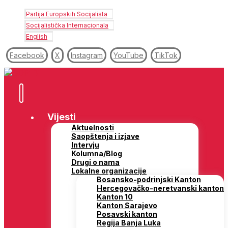
Partija Europskih Socijalista
Socijalistička Internacionala
English
Facebook
X
Instagram
YouTube
TikTok
Vijesti
Aktuelnosti
Saopštenja i izjave
Intervju
Kolumna/Blog
Drugi o nama
Lokalne organizacije
Bosansko-podrinjski Kanton
Hercegovačko-neretvanski kanton
Kanton 10
Kanton Sarajevo
Posavski kanton
Regija Banja Luka