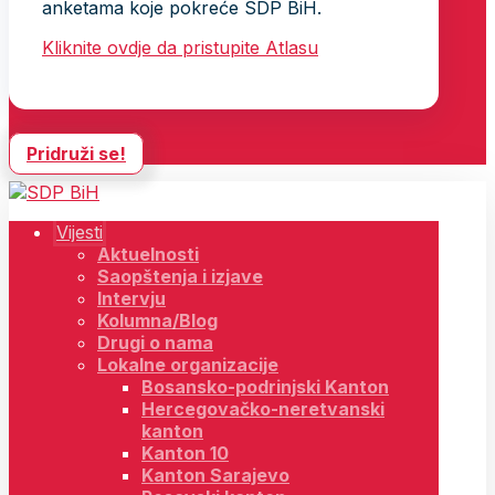
anketama koje pokreće SDP BiH.
Kliknite ovdje da pristupite Atlasu
Pridruži se!
Vijesti
Aktuelnosti
Saopštenja i izjave
Intervju
Kolumna/Blog
Drugi o nama
Lokalne organizacije
Bosansko-podrinjski Kanton
Hercegovačko-neretvanski
kanton
Kanton 10
Kanton Sarajevo