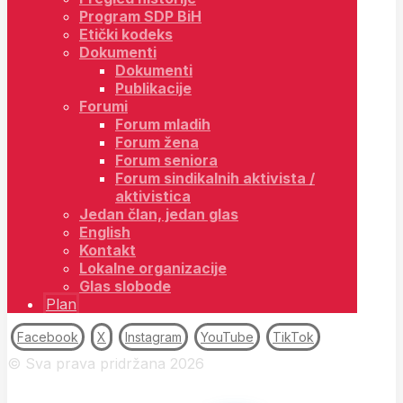
Program SDP BiH
Etički kodeks
Dokumenti
Dokumenti
Publikacije
Forumi
Forum mladih
Forum žena
Forum seniora
Forum sindikalnih aktivista /
aktivistica
Jedan član, jedan glas
English
Kontakt
Lokalne organizacije
Glas slobode
Plan
Facebook
X
Instagram
YouTube
TikTok
© Sva prava pridržana 2026