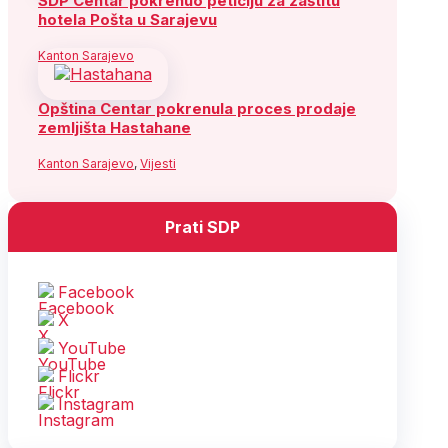
SDP Centar pokrenuo peticiju za zaštitu
hotela Pošta u Sarajevu
Kanton Sarajevo
Opština Centar pokrenula proces prodaje
zemljišta Hastahane
Kanton Sarajevo
,
Vijesti
Prati SDP
Facebook
X
YouTube
Flickr
Instagram