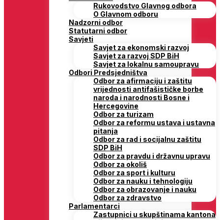
Rukovodstvo Glavnog odbora
O Glavnom odboru
Nadzorni odbor
Statutarni odbor
Savjeti
Savjet za ekonomski razvoj
Savjet za razvoj SDP BiH
Savjet za lokalnu samoupravu
Odbori Predsjedništva
Odbor za afirmaciju i zaštitu
vrijednosti antifašističke borbe
naroda i narodnosti Bosne i
Hercegovine
Odbor za turizam
Odbor za reformu ustava i ustavna
pitanja
Odbor za rad i socijalnu zaštitu
SDP BiH
Odbor za pravdu i državnu upravu
Odbor za okoliš
Odbor za sport i kulturu
Odbor za nauku i tehnologiju
Odbor za obrazovanje i nauku
Odbor za zdravstvo
Parlamentarci
Zastupnici u skupštinama kantona