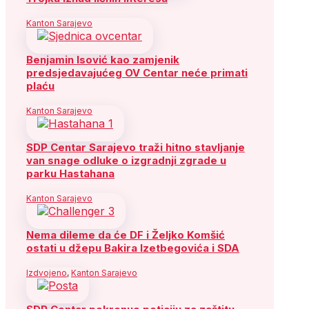
Kanton Sarajevo
Benjamin Isović kao zamjenik
predsjedavajućeg OV Centar neće primati
plaću
Kanton Sarajevo
SDP Centar Sarajevo traži hitno stavljanje
van snage odluke o izgradnji zgrade u
parku Hastahana
Kanton Sarajevo
Nema dileme da će DF i Željko Komšić
ostati u džepu Bakira Izetbegovića i SDA
Izdvojeno
,
Kanton Sarajevo