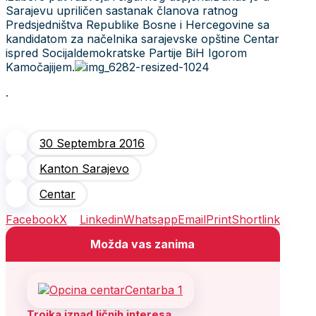
Sarajevu upriličen sastanak članova ratnog
Predsjedništva Republike Bosne i Hercegovine sa
kandidatom za načelnika sarajevske opštine Centar
ispred Socijaldemokratske Partije BiH Igorom
Kamočajijem.
.
30 Septembra 2016
Kanton Sarajevo
Centar
Facebook
X
Linkedin
Whatsapp
Email
Print
Shortlink
Možda vas zanima
Trojka iznad ličnih interesa