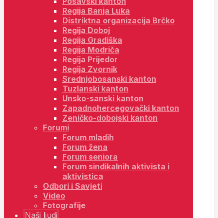
Posavski kanton
Regija Banja Luka
Distriktna organizacija Brčko
Regija Doboj
Regija Gradiška
Regija Modriča
Regija Prijedor
Regija Zvornik
Srednjobosanski kanton
Tuzlanski kanton
Unsko-sanski kanton
Zapadnohercegovački kanton
Zeničko-dobojski kanton
Forumi
Forum mladih
Forum žena
Forum seniora
Forum sindikalnih aktivista i
aktivistica
Odbori i Savjeti
Video
Fotografije
Naši ljudi