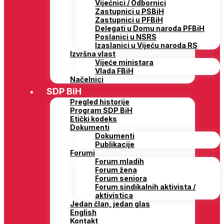
Vijećnici / Odbornici
Zastupnici u PSBiH
Zastupnici u PFBiH
Delegati u Domu naroda PFBiH
Poslanici u NSRS
Izaslanici u Vijeću naroda RS
Izvršna vlast
Vijeće ministara
Vlada FBiH
Načelnici
SDP BiH
Pregled historije
Program SDP BiH
Etički kodeks
Dokumenti
Dokumenti
Publikacije
Forumi
Forum mladih
Forum žena
Forum seniora
Forum sindikalnih aktivista /
aktivistica
Jedan član, jedan glas
English
Kontakt