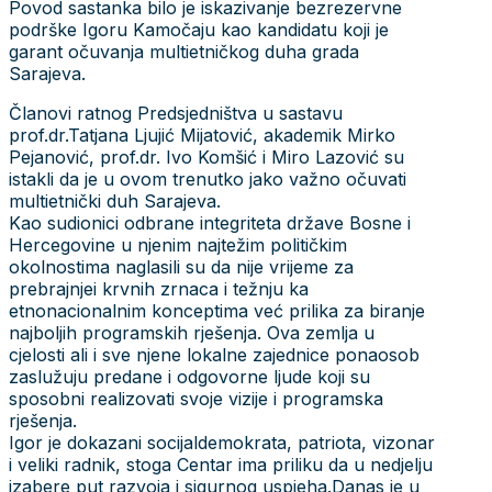
Povod sastanka bilo je iskazivanje bezrezervne
podrške Igoru Kamočaju kao kandidatu koji je
garant očuvanja multietničkog duha grada
Sarajeva.
Članovi ratnog Predsjedništva u sastavu
prof.dr.Tatjana Ljujić Mijatović, akademik Mirko
Pejanović, prof.dr. Ivo Komšić i Miro Lazović su
istakli da je u ovom trenutko jako važno očuvati
multietnički duh Sarajeva.
Kao sudionici odbrane integriteta države Bosne i
Hercegovine u njenim najtežim političkim
okolnostima naglasili su da nije vrijeme za
prebrajnjei krvnih zrnaca i težnju ka
etnonacionalnim konceptima već prilika za biranje
najboljih programskih rješenja. Ova zemlja u
cjelosti ali i sve njene lokalne zajednice ponaosob
zaslužuju predane i odgovorne ljude koji su
sposobni realizovati svoje vizije i programska
rješenja.
Igor je dokazani socijaldemokrata, patriota, vizonar
i veliki radnik, stoga Centar ima priliku da u nedjelju
izabere put razvoja i sigurnog uspjeha.Danas je u