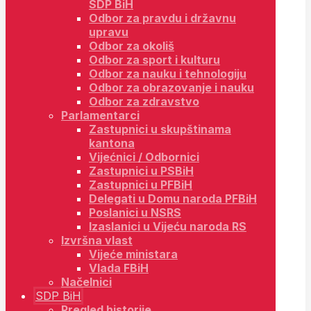
SDP BiH
Odbor za pravdu i državnu
upravu
Odbor za okoliš
Odbor za sport i kulturu
Odbor za nauku i tehnologiju
Odbor za obrazovanje i nauku
Odbor za zdravstvo
Parlamentarci
Zastupnici u skupštinama
kantona
Vijećnici / Odbornici
Zastupnici u PSBiH
Zastupnici u PFBiH
Delegati u Domu naroda PFBiH
Poslanici u NSRS
Izaslanici u Vijeću naroda RS
Izvršna vlast
Vijeće ministara
Vlada FBiH
Načelnici
SDP BiH
Pregled historije