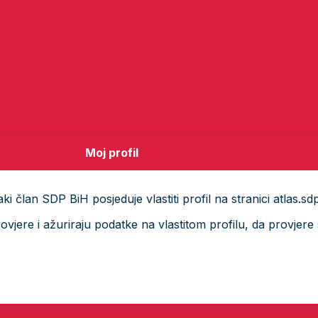
Moj profil
i član SDP BiH posjeduje vlastiti profil na stranici atlas.sd
ere i ažuriraju podatke na vlastitom profilu, da provjere s