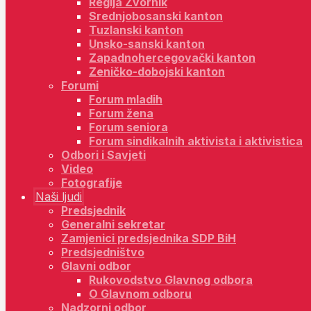
Regija Zvornik
Srednjobosanski kanton
Tuzlanski kanton
Unsko-sanski kanton
Zapadnohercegovački kanton
Zeničko-dobojski kanton
Forumi
Forum mladih
Forum žena
Forum seniora
Forum sindikalnih aktivista i aktivistica
Odbori i Savjeti
Video
Fotografije
Naši ljudi
Predsjednik
Generalni sekretar
Zamjenici predsjednika SDP BiH
Predsjedništvo
Glavni odbor
Rukovodstvo Glavnog odbora
O Glavnom odboru
Nadzorni odbor