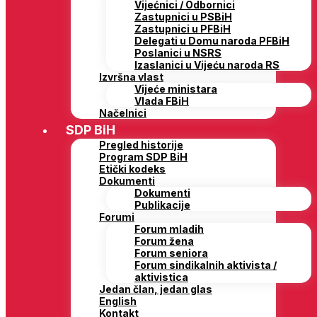
Vijećnici / Odbornici
Zastupnici u PSBiH
Zastupnici u PFBiH
Delegati u Domu naroda PFBiH
Poslanici u NSRS
Izaslanici u Vijeću naroda RS
Izvršna vlast
Vijeće ministara
Vlada FBiH
Načelnici
SDP BiH
Pregled historije
Program SDP BiH
Etički kodeks
Dokumenti
Dokumenti
Publikacije
Forumi
Forum mladih
Forum žena
Forum seniora
Forum sindikalnih aktivista /
aktivistica
Jedan član, jedan glas
English
Kontakt