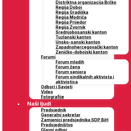
Distriktna organizacija Brčko
Regija Doboj
Regija Gradiška
Regija Modriča
Regija Prijedor
Regija Zvornik
Srednjobosanski kanton
Tuzlanski kanton
Unsko-sanski kanton
Zapadnohercegovački kanton
Zeničko-dobojski kanton
Forumi
Forum mladih
Forum žena
Forum seniora
Forum sindikalnih aktivista i
aktivistica
Odbori i Savjeti
Video
Fotografije
Naši ljudi
Predsjednik
Generalni sekretar
Zamjenici predsjednika SDP BiH
Predsjedništvo
Glavni odbor