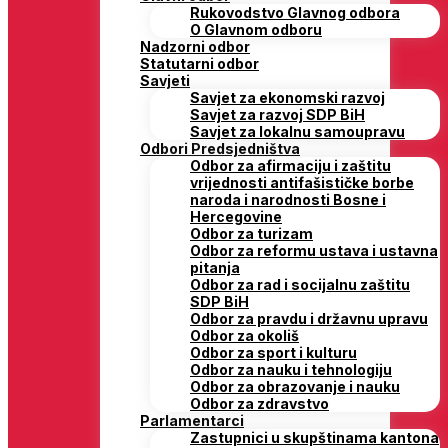
Rukovodstvo Glavnog odbora
O Glavnom odboru
Nadzorni odbor
Statutarni odbor
Savjeti
Savjet za ekonomski razvoj
Savjet za razvoj SDP BiH
Savjet za lokalnu samoupravu
Odbori Predsjedništva
Odbor za afirmaciju i zaštitu
vrijednosti antifašističke borbe
naroda i narodnosti Bosne i
Hercegovine
Odbor za turizam
Odbor za reformu ustava i ustavna
pitanja
Odbor za rad i socijalnu zaštitu
SDP BiH
Odbor za pravdu i državnu upravu
Odbor za okoliš
Odbor za sport i kulturu
Odbor za nauku i tehnologiju
Odbor za obrazovanje i nauku
Odbor za zdravstvo
Parlamentarci
Zastupnici u skupštinama kantona