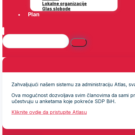
Lokalne organizacije
Glas slobode
Plan
Zahvaljujući našem sistemu za administraciju Atlas, svak
Ova mogućnost dozvoljava svim članovima da sami provj
učestvuju u anketama koje pokreće SDP BiH.
Kliknite ovdje da pristupite Atlasu