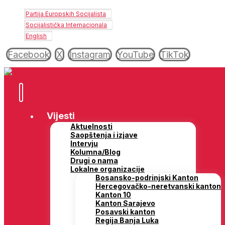
Partija Europskih Socijalista
Socijalistička Internacionala
English
Facebook
X
Instagram
YouTube
TikTok
Vijesti
Aktuelnosti
Saopštenja i izjave
Intervju
Kolumna/Blog
Drugi o nama
Lokalne organizacije
Bosansko-podrinjski Kanton
Hercegovačko-neretvanski kanton
Kanton 10
Kanton Sarajevo
Posavski kanton
Regija Banja Luka