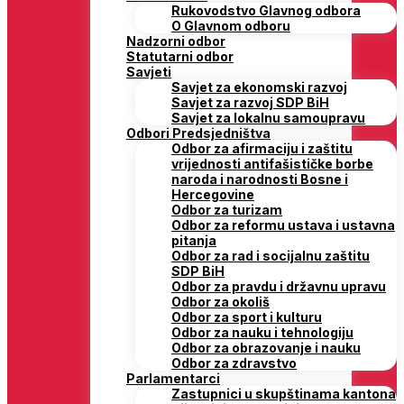
Rukovodstvo Glavnog odbora
O Glavnom odboru
Nadzorni odbor
Statutarni odbor
Savjeti
Savjet za ekonomski razvoj
Savjet za razvoj SDP BiH
Savjet za lokalnu samoupravu
Odbori Predsjedništva
Odbor za afirmaciju i zaštitu
vrijednosti antifašističke borbe
naroda i narodnosti Bosne i
Hercegovine
Odbor za turizam
Odbor za reformu ustava i ustavna
pitanja
Odbor za rad i socijalnu zaštitu
SDP BiH
Odbor za pravdu i državnu upravu
Odbor za okoliš
Odbor za sport i kulturu
Odbor za nauku i tehnologiju
Odbor za obrazovanje i nauku
Odbor za zdravstvo
Parlamentarci
Zastupnici u skupštinama kantona