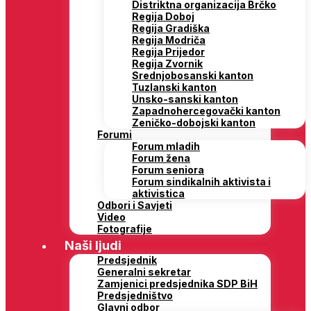
Distriktna organizacija Brčko
Regija Doboj
Regija Gradiška
Regija Modriča
Regija Prijedor
Regija Zvornik
Srednjobosanski kanton
Tuzlanski kanton
Unsko-sanski kanton
Zapadnohercegovački kanton
Zeničko-dobojski kanton
Forumi
Forum mladih
Forum žena
Forum seniora
Forum sindikalnih aktivista i
aktivistica
Odbori i Savjeti
Video
Fotografije
Naši ljudi
Predsjednik
Generalni sekretar
Zamjenici predsjednika SDP BiH
Predsjedništvo
Glavni odbor