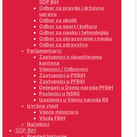
SDP BiH
Odbor za pravdu i državnu
upravu
Odbor za okoliš
Odbor za sport i kulturu
Odbor za nauku i tehnologiju
Odbor za obrazovanje i nauku
Odbor za zdravstvo
Parlamentarci
Zastupnici u skupštinama
kantona
Vijećnici / Odbornici
Zastupnici u PSBiH
Zastupnici u PFBiH
Delegati u Domu naroda PFBiH
Poslanici u NSRS
Izaslanici u Vijeću naroda RS
Izvršna vlast
Vijeće ministara
Vlada FBiH
Načelnici
SDP BiH
Pregled historije