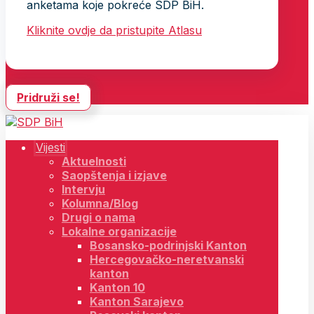
anketama koje pokreće SDP BiH.
Kliknite ovdje da pristupite Atlasu
Pridruži se!
Vijesti
Aktuelnosti
Saopštenja i izjave
Intervju
Kolumna/Blog
Drugi o nama
Lokalne organizacije
Bosansko-podrinjski Kanton
Hercegovačko-neretvanski
kanton
Kanton 10
Kanton Sarajevo