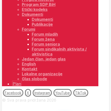
Program SDP BiH
Etički kodeks
Dokumenti
Dokumenti
Publikacije
Forumi
Forum mladih
Forum žena
Forum seniora
Forum sindikalnih aktivista /
aktivistica
Jedan član, jedan glas
English
Kontakt
Lokalne organizacije
Glas slobode
Plan
Facebook
X
Instagram
YouTube
TikTok
© Sva prava pridržana 2026