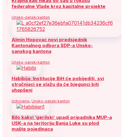
Krajina kao nikad do sad u fokusu
federalne Vlade kroz kapitalne projekte
Unsko-sanski kanton
Almin Hopovac novi predsjednik
Kantonalnog odbora SDP-a Unsko-
sanskog kantona
Unsko-sanski kanton
Habibija: Institucije BiH će pobijediti, svi
stručnjaci se slažu da će bjegunci biti
uhapšeni
Izdvojeno
,
Unsko-sanski kanton
Bilo kakvi ‘gerilski’ upadi pripadnika MUP-a
USK-a na teritoriju Banja Luke su plod
mašte pojedinaca