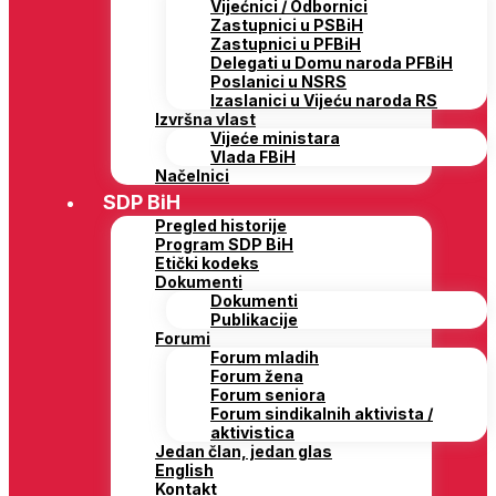
Vijećnici / Odbornici
Zastupnici u PSBiH
Zastupnici u PFBiH
Delegati u Domu naroda PFBiH
Poslanici u NSRS
Izaslanici u Vijeću naroda RS
Izvršna vlast
Vijeće ministara
Vlada FBiH
Načelnici
SDP BiH
Pregled historije
Program SDP BiH
Etički kodeks
Dokumenti
Dokumenti
Publikacije
Forumi
Forum mladih
Forum žena
Forum seniora
Forum sindikalnih aktivista /
aktivistica
Jedan član, jedan glas
English
Kontakt