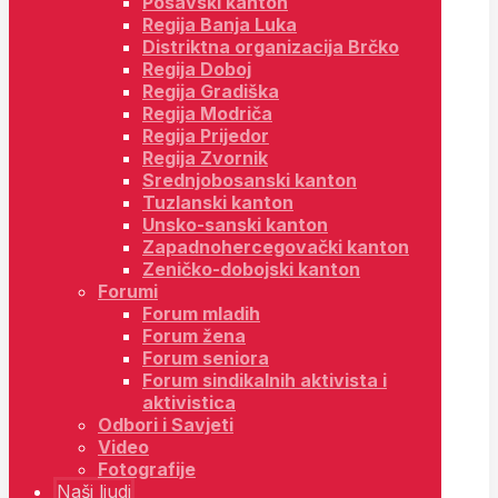
Posavski kanton
Regija Banja Luka
Distriktna organizacija Brčko
Regija Doboj
Regija Gradiška
Regija Modriča
Regija Prijedor
Regija Zvornik
Srednjobosanski kanton
Tuzlanski kanton
Unsko-sanski kanton
Zapadnohercegovački kanton
Zeničko-dobojski kanton
Forumi
Forum mladih
Forum žena
Forum seniora
Forum sindikalnih aktivista i
aktivistica
Odbori i Savjeti
Video
Fotografije
Naši ljudi