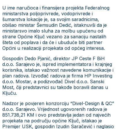
U ime naručioca i finansijera projekta Federalnog
ministarstva poljoprivrede, vodoprivrede i
šumarstva lokacije je, sa svojim saradnicima,
obišao ministar Šemsudin Dedić, istaknuvši da je
ministarsvo imalo sluha za molbu upućenu od
strane Općine Ključ vezano za sanaciju nastalih
šteta od poplava i da će i ubuduće biti partner
Općini u realizaciji projekata od općeg interesa.
Gospodin Dedo Pjanić, direktor JP Ceste F BiH
d.o.o. Sarajevo je, ispred implementatora i krajnjeg
korisnika, istakao važnost navedene komunikacije i
plan radova. Izvođač radova je firma HP Investing
d.o.o. Mostar, a podizvođač Divel d.o.o. Sanski
Most, čiji predstavnici su takođe boravili danas u
Ključu.
Nadzor je povjeren konzorciju “Divel-Design & QC”
d.o.o. Sarajevo. Vrijednost ugovorenih radova je
851.738,21 KM i ovo predstavlja jedan od najvećih
projekata na području općine Ključ, istakao je
Premijer USK, gospodin Izudin Saračević i naglasio