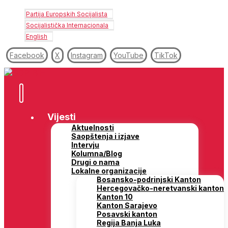
Partija Europskih Socijalista
Socijalistička Internacionala
English
Facebook
X
Instagram
YouTube
TikTok
Vijesti
Aktuelnosti
Saopštenja i izjave
Intervju
Kolumna/Blog
Drugi o nama
Lokalne organizacije
Bosansko-podrinjski Kanton
Hercegovačko-neretvanski kanton
Kanton 10
Kanton Sarajevo
Posavski kanton
Regija Banja Luka