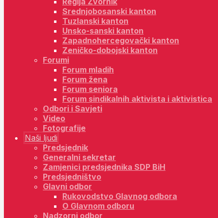
Regija Zvornik
Srednjobosanski kanton
Tuzlanski kanton
Unsko-sanski kanton
Zapadnohercegovački kanton
Zeničko-dobojski kanton
Forumi
Forum mladih
Forum žena
Forum seniora
Forum sindikalnih aktivista i aktivistica
Odbori i Savjeti
Video
Fotografije
Naši ljudi
Predsjednik
Generalni sekretar
Zamjenici predsjednika SDP BiH
Predsjedništvo
Glavni odbor
Rukovodstvo Glavnog odbora
O Glavnom odboru
Nadzorni odbor