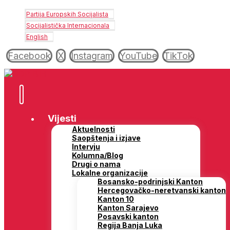
Partija Europskih Socijalista
Socijalistička Internacionala
English
Facebook
X
Instagram
YouTube
TikTok
Vijesti
Aktuelnosti
Saopštenja i izjave
Intervju
Kolumna/Blog
Drugi o nama
Lokalne organizacije
Bosansko-podrinjski Kanton
Hercegovačko-neretvanski kanton
Kanton 10
Kanton Sarajevo
Posavski kanton
Regija Banja Luka