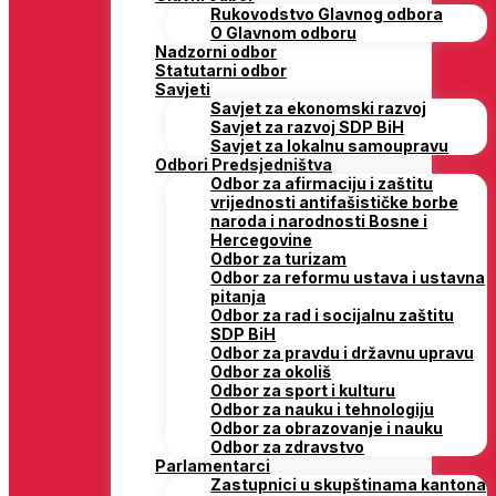
Rukovodstvo Glavnog odbora
O Glavnom odboru
Nadzorni odbor
Statutarni odbor
Savjeti
Savjet za ekonomski razvoj
Savjet za razvoj SDP BiH
Savjet za lokalnu samoupravu
Odbori Predsjedništva
Odbor za afirmaciju i zaštitu
vrijednosti antifašističke borbe
naroda i narodnosti Bosne i
Hercegovine
Odbor za turizam
Odbor za reformu ustava i ustavna
pitanja
Odbor za rad i socijalnu zaštitu
SDP BiH
Odbor za pravdu i državnu upravu
Odbor za okoliš
Odbor za sport i kulturu
Odbor za nauku i tehnologiju
Odbor za obrazovanje i nauku
Odbor za zdravstvo
Parlamentarci
Zastupnici u skupštinama kantona