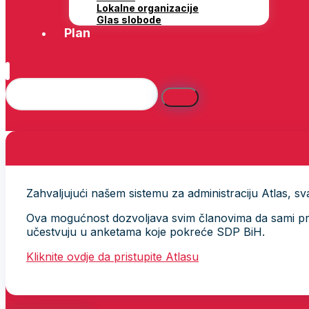
Lokalne organizacije
Glas slobode
Plan
Zahvaljujući našem sistemu za administraciju Atlas, svak
Ova mogućnost dozvoljava svim članovima da sami provj
učestvuju u anketama koje pokreće SDP BiH.
Kliknite ovdje da pristupite Atlasu