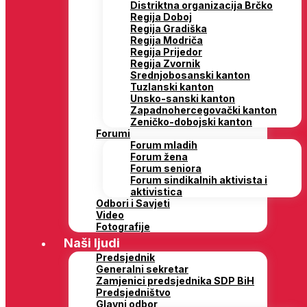
Distriktna organizacija Brčko
Regija Doboj
Regija Gradiška
Regija Modriča
Regija Prijedor
Regija Zvornik
Srednjobosanski kanton
Tuzlanski kanton
Unsko-sanski kanton
Zapadnohercegovački kanton
Zeničko-dobojski kanton
Forumi
Forum mladih
Forum žena
Forum seniora
Forum sindikalnih aktivista i
aktivistica
Odbori i Savjeti
Video
Fotografije
Naši ljudi
Predsjednik
Generalni sekretar
Zamjenici predsjednika SDP BiH
Predsjedništvo
Glavni odbor