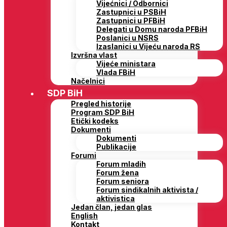
Vijećnici / Odbornici
Zastupnici u PSBiH
Zastupnici u PFBiH
Delegati u Domu naroda PFBiH
Poslanici u NSRS
Izaslanici u Vijeću naroda RS
Izvršna vlast
Vijeće ministara
Vlada FBiH
Načelnici
SDP BiH
Pregled historije
Program SDP BiH
Etički kodeks
Dokumenti
Dokumenti
Publikacije
Forumi
Forum mladih
Forum žena
Forum seniora
Forum sindikalnih aktivista /
aktivistica
Jedan član, jedan glas
English
Kontakt