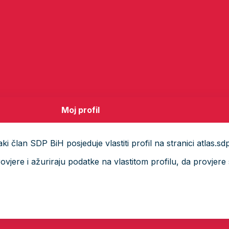
Moj profil
i član SDP BiH posjeduje vlastiti profil na stranici atlas.sd
ere i ažuriraju podatke na vlastitom profilu, da provjere s