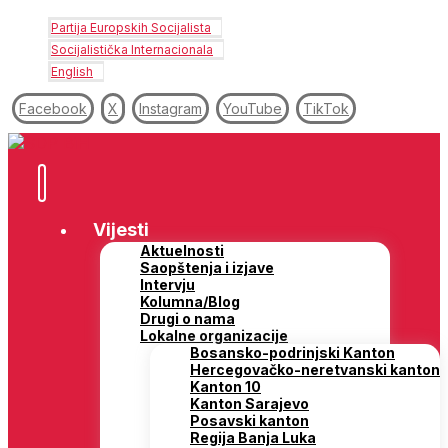
Partija Europskih Socijalista
Socijalistička Internacionala
English
Facebook
X
Instagram
YouTube
TikTok
Vijesti
Aktuelnosti
Saopštenja i izjave
Intervju
Kolumna/Blog
Drugi o nama
Lokalne organizacije
Bosansko-podrinjski Kanton
Hercegovačko-neretvanski kanton
Kanton 10
Kanton Sarajevo
Posavski kanton
Regija Banja Luka