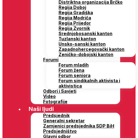
Distriktna organizacija Brčko
Regija Doboj
Regija Gradiška
Regija Modriča
Regija Prijedor
Regija Zvornik
Srednjobosanski kanton
Tuzlanski kanton
Unsko-sanski kanton
Zapadnohercegovački kanton
Zeničko-dobojski kanton
Forumi
Forum mladih
Forum žena
Forum seniora
Forum sindikalnih aktivista i
aktivistica
Odbori i Savjeti
Video
Fotografije
Naši ljudi
Predsjednik
Generalni sekretar
Zamjenici predsjednika SDP BiH
Predsjedništvo
Glavni odbor