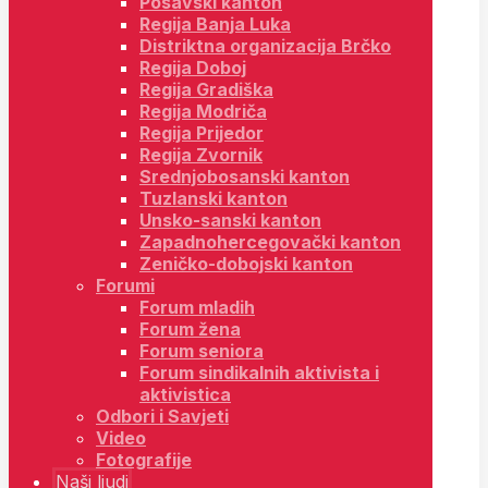
Posavski kanton
Regija Banja Luka
Distriktna organizacija Brčko
Regija Doboj
Regija Gradiška
Regija Modriča
Regija Prijedor
Regija Zvornik
Srednjobosanski kanton
Tuzlanski kanton
Unsko-sanski kanton
Zapadnohercegovački kanton
Zeničko-dobojski kanton
Forumi
Forum mladih
Forum žena
Forum seniora
Forum sindikalnih aktivista i
aktivistica
Odbori i Savjeti
Video
Fotografije
Naši ljudi