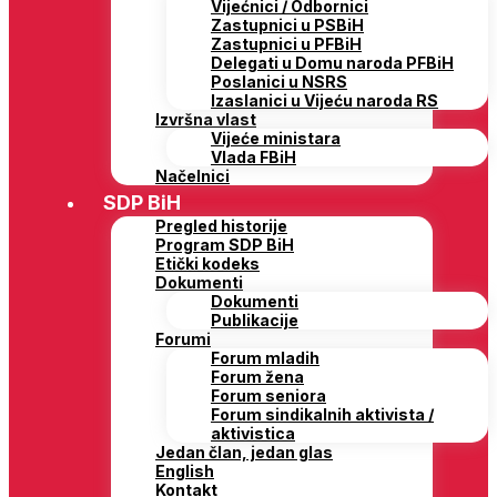
Vijećnici / Odbornici
Zastupnici u PSBiH
Zastupnici u PFBiH
Delegati u Domu naroda PFBiH
Poslanici u NSRS
Izaslanici u Vijeću naroda RS
Izvršna vlast
Vijeće ministara
Vlada FBiH
Načelnici
SDP BiH
Pregled historije
Program SDP BiH
Etički kodeks
Dokumenti
Dokumenti
Publikacije
Forumi
Forum mladih
Forum žena
Forum seniora
Forum sindikalnih aktivista /
aktivistica
Jedan član, jedan glas
English
Kontakt