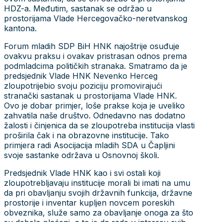
HDZ-a. Međutim, sastanak se održao u
prostorijama Vlade Hercegovačko-neretvanskog
kantona.
Forum mladih SDP BiH HNK najoštrije osuđuje
ovakvu praksu i ovakav pristrasan odnos prema
podmladcima političkih stranaka. Smatramo da je
predsjednik Vlade HNK Nevenko Herceg
zloupotrijebio svoju poziciju promovirajući
stranački sastanak u prostorijama Vlade HNK.
Ovo je dobar primjer, loše prakse koja je uveliko
zahvatila naše društvo. Odnedavno nas dodatno
žalosti i činjenica da se zloupotreba institucija vlasti
proširila čak i na obrazovne institucije. Tako
primjera radi Asocijacija mladih SDA u Čapljini
svoje sastanke održava u Osnovnoj školi.
Predsjednik Vlade HNK kao i svi ostali koji
zloupotrebljavaju institucije morali bi imati na umu
da pri obavljanju svojih državnih funkcija, državne
prostorije i inventar kupljen novcem poreskih
obveznika, služe samo za obavljanje onoga za što