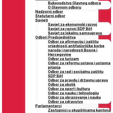
Rukovodstvo Glavnog odbora
O Glavnom odboru
Nadzorni odbor
Statutarni odbor
Savjeti
Savjet za ekonomski razvoj
Savjet za razvoj SDP BiH
Savjet za lokalnu samoupravu
Odbori Predsjedništva
Odbor za afirmaciju i zaštitu
vrijednosti antifašističke borbe
naroda i narodnosti Bosne i
Hercegovine
Odbor za turizam
Odbor za reformu ustava i ustavna
pitanja
Odbor za rad i socijalnu zaštitu
SDP BiH
Odbor za pravdu i državnu upravu
Odbor za okoliš
Odbor za sport i kulturu
Odbor za nauku i tehnologiju
Odbor za obrazovanje i nauku
Odbor za zdravstvo
Parlamentarci
Zastupnici u skupštinama kantona