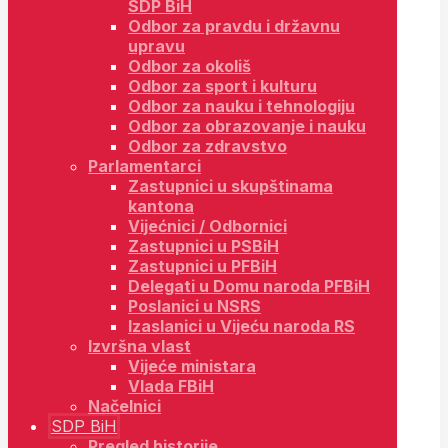
SDP BiH
Odbor za pravdu i državnu
upravu
Odbor za okoliš
Odbor za sport i kulturu
Odbor za nauku i tehnologiju
Odbor za obrazovanje i nauku
Odbor za zdravstvo
Parlamentarci
Zastupnici u skupštinama
kantona
Vijećnici / Odbornici
Zastupnici u PSBiH
Zastupnici u PFBiH
Delegati u Domu naroda PFBiH
Poslanici u NSRS
Izaslanici u Vijeću naroda RS
Izvršna vlast
Vijeće ministara
Vlada FBiH
Načelnici
SDP BiH
Pregled historije