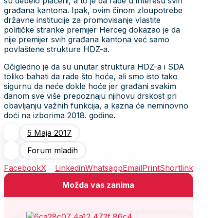
su debelo plaćeni, a to je da rade u interesu svih
građana kantona. Ipak, ovim činom zloupotrebe
državne institucije za promovisanje vlastite
političke stranke premijer Herceg dokazao je da
nije premijer svih građana kantona već samo
povlaštene strukture HDZ-a.
Očigledno je da su unutar struktura HDZ-a i SDA
toliko bahati da rade što hoće, ali smo isto tako
sigurnu da neće dokle hoće jer građani svakim
danom sve više prepoznaju njihovu drskost pri
obavljanju važnih funkcija, a kazna će neminovno
doći na izborima 2018. godine.
5 Maja 2017
Forum mladih
Facebook
X
Linkedin
Whatsapp
Email
Print
Shortlink
Možda vas zanima