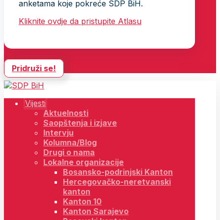
anketama koje pokreće SDP BiH.
Kliknite ovdje da pristupite Atlasu
Pridruži se!
Vijesti
Aktuelnosti
Saopštenja i izjave
Intervju
Kolumna/Blog
Drugi o nama
Lokalne organizacije
Bosansko-podrinjski Kanton
Hercegovačko-neretvanski
kanton
Kanton 10
Kanton Sarajevo