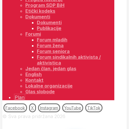
Program SDP BiH
Etički kodeks
Dokumenti
Dokumenti
Publikacije
Forumi
Forum mladih
Forum žena
Forum seniora
Forum sindikalnih aktivista /
aktivistica
Jedan član, jedan glas
English
Kontakt
Lokalne organizacije
Glas slobode
Plan
Facebook
X
Instagram
YouTube
TikTok
© Sva prava pridržana 2026