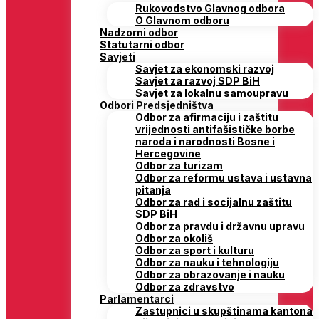
Rukovodstvo Glavnog odbora
O Glavnom odboru
Nadzorni odbor
Statutarni odbor
Savjeti
Savjet za ekonomski razvoj
Savjet za razvoj SDP BiH
Savjet za lokalnu samoupravu
Odbori Predsjedništva
Odbor za afirmaciju i zaštitu
vrijednosti antifašističke borbe
naroda i narodnosti Bosne i
Hercegovine
Odbor za turizam
Odbor za reformu ustava i ustavna
pitanja
Odbor za rad i socijalnu zaštitu
SDP BiH
Odbor za pravdu i državnu upravu
Odbor za okoliš
Odbor za sport i kulturu
Odbor za nauku i tehnologiju
Odbor za obrazovanje i nauku
Odbor za zdravstvo
Parlamentarci
Zastupnici u skupštinama kantona