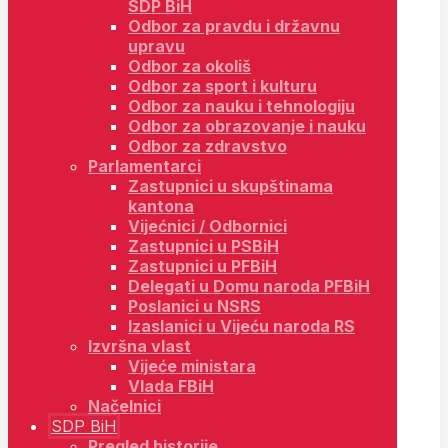
SDP BiH
Odbor za pravdu i državnu
upravu
Odbor za okoliš
Odbor za sport i kulturu
Odbor za nauku i tehnologiju
Odbor za obrazovanje i nauku
Odbor za zdravstvo
Parlamentarci
Zastupnici u skupštinama
kantona
Vijećnici / Odbornici
Zastupnici u PSBiH
Zastupnici u PFBiH
Delegati u Domu naroda PFBiH
Poslanici u NSRS
Izaslanici u Vijeću naroda RS
Izvršna vlast
Vijeće ministara
Vlada FBiH
Načelnici
SDP BiH
Pregled historije