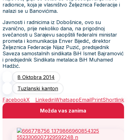
radionice, koja je vlasništvo Željeznica Federacije i
nalazi se u Banovićima.
Javnosti i radnicima iz Dobošnice, ovo su
zvanično, prije nekoliko dana, na prigodnoj
svečanosti u Sarajevu saopštili federalni ministar
prometa i komunikacija Enver Bijedić, direktor
Željeznica Federacije Nijaz Puzić, predsjednik
Saveza samostalnih sindikata BiH Ismet Bajramović
i predsjednik Sindikata metalaca BiH Muhamed
Had
8 Oktobra 2014
Tuzlanski kanton
Facebook
X
Linkedin
Whatsapp
Email
Print
Shortlink
Možda vas zanima