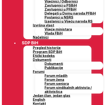
Vijećnici / Odbornici
Zastupnici u PSBiH
Zastupnici u PFBiH
Delegati u Domu naroda PFBiH
Poslanici u NSRS
Izaslanici u Vijeću naroda RS
Izvršna vlast
Vijeće ministara
Vlada FBiH
Načelnici
SDP BiH
Pregled historije
Program SDP BiH
Etički kodeks
Dokumenti
Dokumenti
Publikacije
Forumi
Forum mladih
Forum žena
Forum seniora
Forum sindikalnih aktivista /
aktivistica
Jedan član, jedan glas
English
Kontakt