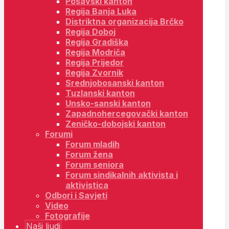
Posavski kanton
Regija Banja Luka
Distriktna organizacija Brčko
Regija Doboj
Regija Gradiška
Regija Modriča
Regija Prijedor
Regija Zvornik
Srednjobosanski kanton
Tuzlanski kanton
Unsko-sanski kanton
Zapadnohercegovački kanton
Zeničko-dobojski kanton
Forumi
Forum mladih
Forum žena
Forum seniora
Forum sindikalnih aktivista i
aktivistica
Odbori i Savjeti
Video
Fotografije
Naši ljudi