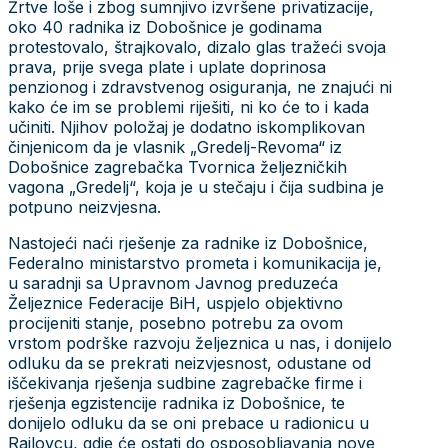
Žrtve loše i zbog sumnjivo izvršene privatizacije,
oko 40 radnika iz Dobošnice je godinama
protestovalo, štrajkovalo, dizalo glas tražeći svoja
prava, prije svega plate i uplate doprinosa
penzionog i zdravstvenog osiguranja, ne znajući ni
kako će im se problemi riješiti, ni ko će to i kada
učiniti. Njihov položaj je dodatno iskomplikovan
činjenicom da je vlasnik „Gredelj-Revoma“ iz
Dobošnice zagrebačka Tvornica željezničkih
vagona „Gredelj“, koja je u stečaju i čija sudbina je
potpuno neizvjesna.
Nastojeći naći rješenje za radnike iz Dobošnice,
Federalno ministarstvo prometa i komunikacija je,
u saradnji sa Upravnom Javnog preduzeća
Željeznice Federacije BiH, uspjelo objektivno
procijeniti stanje, posebno potrebu za ovom
vrstom podrške razvoju željeznica u nas, i donijelo
odluku da se prekrati neizvjesnost, odustane od
iščekivanja rješenja sudbine zagrebačke firme i
rješenja egzistencije radnika iz Dobošnice, te
donijelo odluku da se oni prebace u radionicu u
Rajlovcu, gdje će ostati do osposobljavanja nove