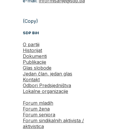
e-mail:
informisanje@sdp.ba
(Copy)
SDP BiH
O partiji
Historijat
Dokumenti
Publikacije
Glas slobode
Jedan član, jedan glas
Kontakt
Odbori Predsjedništva
Lokalne organizacije
Forum mladih
Forum žena
Forum seniora
Forum sindikalnih aktivista /
aktivistica