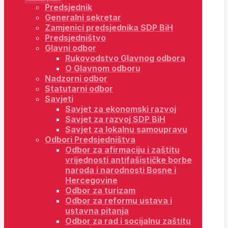
Predsjednik
Generalni sekretar
Zamjenici predsjednika SDP BiH
Predsjedništvo
Glavni odbor
Rukovodstvo Glavnog odbora
O Glavnom odboru
Nadzorni odbor
Statutarni odbor
Savjeti
Savjet za ekonomski razvoj
Savjet za razvoj SDP BiH
Savjet za lokalnu samoupravu
Odbori Predsjedništva
Odbor za afirmaciju i zaštitu
vrijednosti antifašističke borbe
naroda i narodnosti Bosne i
Hercegovine
Odbor za turizam
Odbor za reformu ustava i
ustavna pitanja
Odbor za rad i socijalnu zaštitu