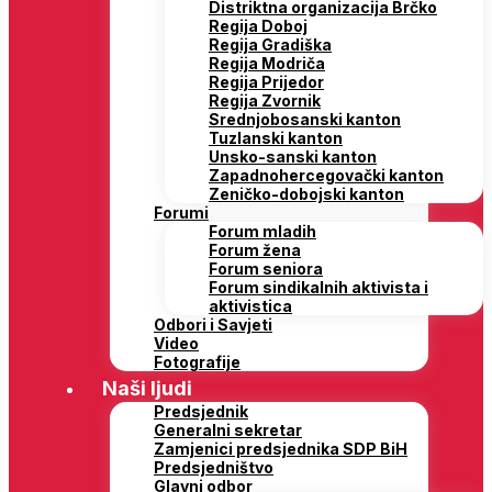
Distriktna organizacija Brčko
Regija Doboj
Regija Gradiška
Regija Modriča
Regija Prijedor
Regija Zvornik
Srednjobosanski kanton
Tuzlanski kanton
Unsko-sanski kanton
Zapadnohercegovački kanton
Zeničko-dobojski kanton
Forumi
Forum mladih
Forum žena
Forum seniora
Forum sindikalnih aktivista i
aktivistica
Odbori i Savjeti
Video
Fotografije
Naši ljudi
Predsjednik
Generalni sekretar
Zamjenici predsjednika SDP BiH
Predsjedništvo
Glavni odbor