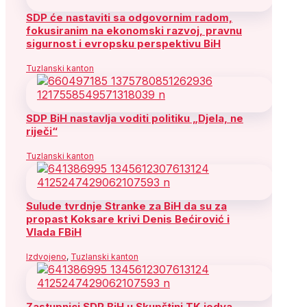
SDP će nastaviti sa odgovornim radom,
fokusiranim na ekonomski razvoj, pravnu
sigurnost i evropsku perspektivu BiH
Tuzlanski kanton
SDP BiH nastavlja voditi politiku „Djela, ne
riječi“
Tuzlanski kanton
Sulude tvrdnje Stranke za BiH da su za
propast Koksare krivi Denis Bećirović i
Vlada FBiH
Izdvojeno
,
Tuzlanski kanton
Zastupnici SDP BiH u Skupštini TK jedva