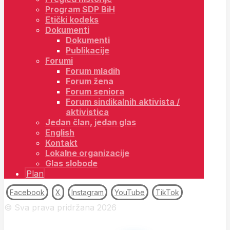
Program SDP BiH
Etički kodeks
Dokumenti
Dokumenti
Publikacije
Forumi
Forum mladih
Forum žena
Forum seniora
Forum sindikalnih aktivista /
aktivistica
Jedan član, jedan glas
English
Kontakt
Lokalne organizacije
Glas slobode
Plan
Facebook
X
Instagram
YouTube
TikTok
© Sva prava pridržana 2026