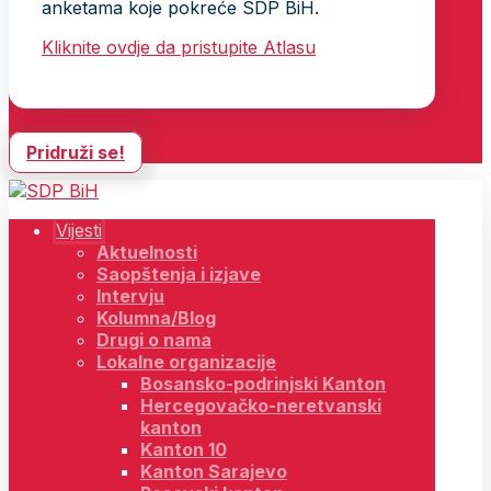
anketama koje pokreće SDP BiH.
Kliknite ovdje da pristupite Atlasu
Pridruži se!
Vijesti
Aktuelnosti
Saopštenja i izjave
Intervju
Kolumna/Blog
Drugi o nama
Lokalne organizacije
Bosansko-podrinjski Kanton
Hercegovačko-neretvanski
kanton
Kanton 10
Kanton Sarajevo