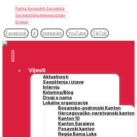
Partija Europskih Socijalista
Socijalistička Internacionala
English
Facebook
X
Instagram
YouTube
TikTok
Vijesti
Aktuelnosti
Saopštenja i izjave
Intervju
Kolumna/Blog
Drugi o nama
Lokalne organizacije
Bosansko-podrinjski Kanton
Hercegovačko-neretvanski kanton
Kanton 10
Kanton Sarajevo
Posavski kanton
Regija Banja Luka