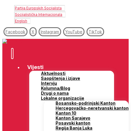
Partija Europskih Socijalista
Socijalistička Internacionala
English
Facebook
X
Instagram
YouTube
TikTok
Vijesti
Aktuelnosti
Saopštenja i izjave
Intervju
Kolumna/Blog
Drugi o nama
Lokalne organizacije
Bosansko-podrinjski Kanton
Hercegovačko-neretvanski kanton
Kanton 10
Kanton Sarajevo
Posavski kanton
Regija Banja Luka