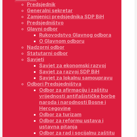
Predsjednik
Generalni sekretar
Zamjenici predsjednika SDP BiH
Predsjedništvo
Glavni odbor
Rukovodstvo Glavnog odbora
O Glavnom odboru
Nadzorni odbor
Statutarni odbor
Savjeti
Savjet za ekonomski razvoj
Savjet za razvoj SDP BiH
Savjet za lokalnu samoupravu
Odbori Predsjedništva
Odbor za afirmaciju i zaštitu
vrijednosti antifašističke borbe
naroda i narodnosti Bosne i
Hercegovine
Odbor za turizam
Odbor za reformu ustava i
ustavna pitanja
Odbor za rad i socijalnu zaštitu