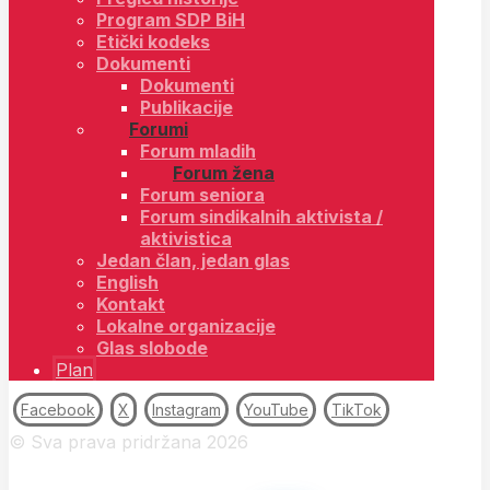
Program SDP BiH
Etički kodeks
Dokumenti
Dokumenti
Publikacije
Forumi
Forum mladih
Forum žena
Forum seniora
Forum sindikalnih aktivista /
aktivistica
Jedan član, jedan glas
English
Kontakt
Lokalne organizacije
Glas slobode
Plan
Facebook
X
Instagram
YouTube
TikTok
© Sva prava pridržana 2026