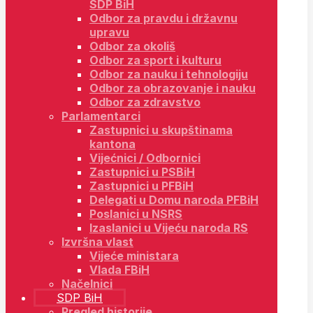
SDP BiH
Odbor za pravdu i državnu
upravu
Odbor za okoliš
Odbor za sport i kulturu
Odbor za nauku i tehnologiju
Odbor za obrazovanje i nauku
Odbor za zdravstvo
Parlamentarci
Zastupnici u skupštinama
kantona
Vijećnici / Odbornici
Zastupnici u PSBiH
Zastupnici u PFBiH
Delegati u Domu naroda PFBiH
Poslanici u NSRS
Izaslanici u Vijeću naroda RS
Izvršna vlast
Vijeće ministara
Vlada FBiH
Načelnici
SDP BiH
Pregled historije