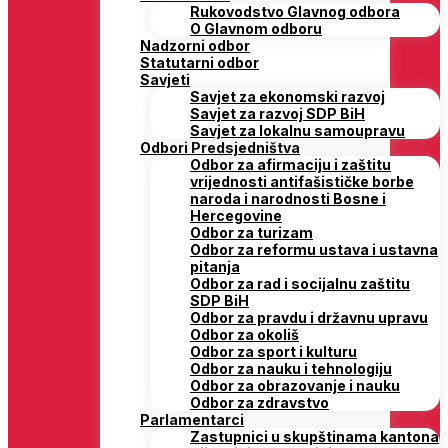
Rukovodstvo Glavnog odbora
O Glavnom odboru
Nadzorni odbor
Statutarni odbor
Savjeti
Savjet za ekonomski razvoj
Savjet za razvoj SDP BiH
Savjet za lokalnu samoupravu
Odbori Predsjedništva
Odbor za afirmaciju i zaštitu
vrijednosti antifašističke borbe
naroda i narodnosti Bosne i
Hercegovine
Odbor za turizam
Odbor za reformu ustava i ustavna
pitanja
Odbor za rad i socijalnu zaštitu
SDP BiH
Odbor za pravdu i državnu upravu
Odbor za okoliš
Odbor za sport i kulturu
Odbor za nauku i tehnologiju
Odbor za obrazovanje i nauku
Odbor za zdravstvo
Parlamentarci
Zastupnici u skupštinama kantona