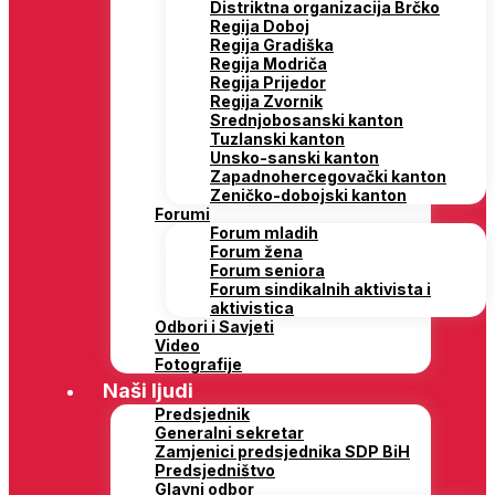
Distriktna organizacija Brčko
Regija Doboj
Regija Gradiška
Regija Modriča
Regija Prijedor
Regija Zvornik
Srednjobosanski kanton
Tuzlanski kanton
Unsko-sanski kanton
Zapadnohercegovački kanton
Zeničko-dobojski kanton
Forumi
Forum mladih
Forum žena
Forum seniora
Forum sindikalnih aktivista i
aktivistica
Odbori i Savjeti
Video
Fotografije
Naši ljudi
Predsjednik
Generalni sekretar
Zamjenici predsjednika SDP BiH
Predsjedništvo
Glavni odbor