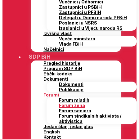
Vijećnici / Odbornici
Zastupnici u PSBiH
Zastupnici u PFBiH
Delegati u Domu naroda PFBiH
Poslanici u NSRS
Izaslanici u Vijeću naroda RS
Izvršna vlast
Vijeće ministara
Vlada FBiH
Načelnici
SDP BiH
Pregled historije
Program SDP BiH
Etički kodeks
Dokumenti
Dokumenti
Publikacije
Forumi
Forum mladih
Forum žena
Forum seniora
Forum sindikalnih aktivista /
aktivistica
Jedan član, jedan glas
English
Kontakt