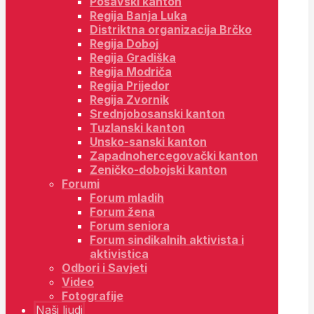
Posavski kanton
Regija Banja Luka
Distriktna organizacija Brčko
Regija Doboj
Regija Gradiška
Regija Modriča
Regija Prijedor
Regija Zvornik
Srednjobosanski kanton
Tuzlanski kanton
Unsko-sanski kanton
Zapadnohercegovački kanton
Zeničko-dobojski kanton
Forumi
Forum mladih
Forum žena
Forum seniora
Forum sindikalnih aktivista i
aktivistica
Odbori i Savjeti
Video
Fotografije
Naši ljudi