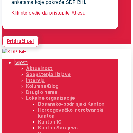
anketama koje pokreće SDP BiH.
Kliknite ovdje da pristupite Atlasu
Pridruži se!
Vijesti
Aktuelnosti
Saopštenja i izjave
Intervju
Kolumna/Blog
Drugi o nama
Lokalne organizacije
Bosansko-podrinjski Kanton
Hercegovačko-neretvanski
kanton
Kanton 10
Kanton Sarajevo