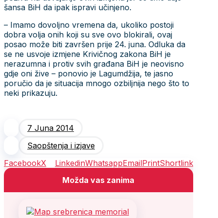
šansa BiH da ipak ispravi učinjeno.
– Imamo dovoljno vremena da, ukoliko postoji
dobra volja onih koji su sve ovo blokirali, ovaj
posao može biti završen prije 24. juna. Odluka da
se ne usvoje izmjene Krivičnog zakona BiH je
nerazumna i protiv svih građana BiH je neovisno
gdje oni žive – ponovio je Lagumdžija, te jasno
poručio da je situacija mnogo ozbiljnija nego što to
neki prikazuju.
7 Juna 2014
Saopštenja i izjave
Facebook
X
Linkedin
Whatsapp
Email
Print
Shortlink
Možda vas zanima