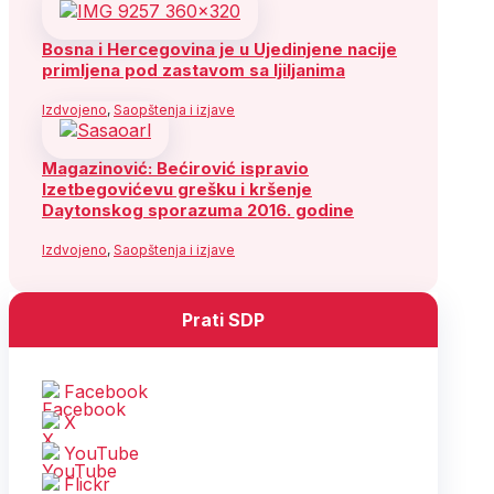
Bosna i Hercegovina je u Ujedinjene nacije
primljena pod zastavom sa ljiljanima
Izdvojeno
,
Saopštenja i izjave
Magazinović: Bećirović ispravio
Izetbegovićevu grešku i kršenje
Daytonskog sporazuma 2016. godine
Izdvojeno
,
Saopštenja i izjave
Prati SDP
Facebook
X
YouTube
Flickr