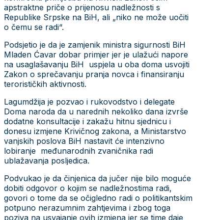
apstraktne priče o prijenosu nadležnosti s
Republike Srpske na BiH, ali „niko ne može uočiti
o čemu se radi“.
Podsjetio je da je zamjenik ministra sigurnosti BiH
Mladen Ćavar dobar primjer jer je ulažući napore
na usaglašavanju BiH uspjela u oba doma usvojiti
Zakon o sprečavanju pranja novca i finansiranju
terorističkih aktivnosti.
Lagumdžija je pozvao i rukovodstvo i delegate
Doma naroda da u narednih nekoliko dana izvrše
dodatne konsultacije i zakažu hitnu sjednicu i
donesu izmjene Krivičnog zakona, a Ministarstvo
vanjskih poslova BiH nastavit će intenzivno
lobiranje međunarodnih zvaničnika radi
ublažavanja posljedica.
Podvukao je da činjenica da jučer nije bilo moguće
dobiti odgovor o kojim se nadležnostima radi,
govori o tome da se očigledno radi o politikantskim
potpuno nerazumnim zahtjevima i zbog toga
poziva na usvajanje ovih izmjena jer se time daje