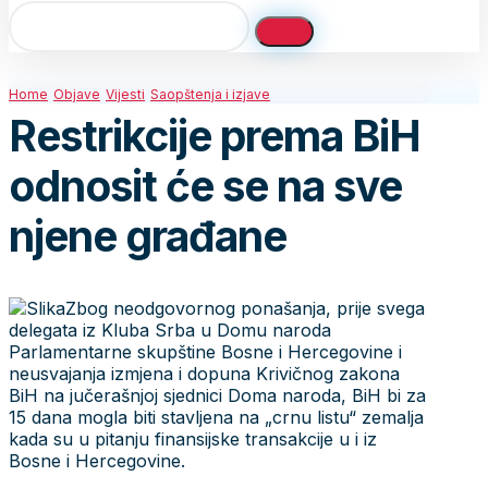
Home
Objave
Vijesti
Saopštenja i izjave
Restrikcije prema BiH
odnosit će se na sve
njene građane
Zbog neodgovornog ponašanja, prije svega
delegata iz Kluba Srba u Domu naroda
Parlamentarne skupštine Bosne i Hercegovine i
neusvajanja izmjena i dopuna Krivičnog zakona
BiH na jučerašnjoj sjednici Doma naroda, BiH bi za
15 dana mogla biti stavljena na „crnu listu“ zemalja
kada su u pitanju finansijske transakcije u i iz
Bosne i Hercegovine.