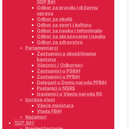
SDP BiH
Odbor za pravdu i državnu
upravu
Odbor za okoliš
Odbor za sport i kulturu
Odbor za nauku i tehnologiju
Odbor za obrazovanje i nauku
Odbor za zdravstvo
Parlamentarci
Zastupnici u skupštinama
kantona
Vijećnici / Odbornici
Zastupnici u PSBiH
Zastupnici u PFBiH
Delegati u Domu naroda PFBiH
Poslanici u NSRS
Izaslanici u Vijeću naroda RS
Izvršna vlast
Vijeće ministara
Vlada FBiH
Načelnici
SDP BiH
Pregled historije