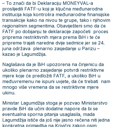
– To znači da bi Deklaraciju MONEYVAL-a
proslijedili FATF-u koji je ključna međunarodna
institucija koja kontrolira međunarodne finansijske
transakcije kako na nivou te grupe, tako i njihovim
regionalnim segmentima. Obaviješteni smo da će
FATF po dobijanju te deklaracije započeti proces
priprema restriktivnih mjera prema BiH i te će
pripreme trajati naredne dvije sedmice jer se 24.
juna održava plenarno zasjedanje u Parizu –
kazao je Lagumdžija.
Naglašava da je BiH upozorena na činjenicu da
ukoliko plenarno zasjedanje potvrdi restriktivne
mjere koje će predložiti FATF, a ukoliko BiH u
međuvremenu ne ispuni uvjete, da će trebati nam
mnogo više vremena da se restriktivne mjere
ukinu.
Ministar Lagumdžija stoga je pozvao Ministarstvo
pravde BiH da učini dodatne napore da bi se
eventualna sporna pitanja usaglasila, mada
Lagumdžija ističe da još nije jasno rečena niti jedna
konkretna primjedba na Krivični zakon osim