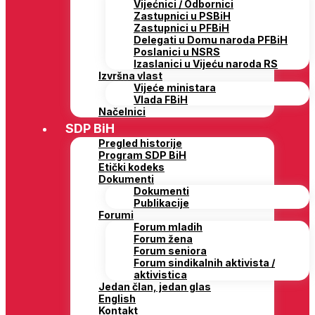
Vijećnici / Odbornici
Zastupnici u PSBiH
Zastupnici u PFBiH
Delegati u Domu naroda PFBiH
Poslanici u NSRS
Izaslanici u Vijeću naroda RS
Izvršna vlast
Vijeće ministara
Vlada FBiH
Načelnici
SDP BiH
Pregled historije
Program SDP BiH
Etički kodeks
Dokumenti
Dokumenti
Publikacije
Forumi
Forum mladih
Forum žena
Forum seniora
Forum sindikalnih aktivista /
aktivistica
Jedan član, jedan glas
English
Kontakt