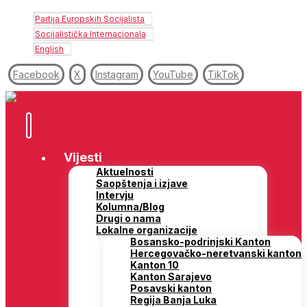
Partija Europskih Socijalista
Socijalistička Internacionala
English
Facebook
X
Instagram
YouTube
TikTok
Vijesti
Aktuelnosti
Saopštenja i izjave
Intervju
Kolumna/Blog
Drugi o nama
Lokalne organizacije
Bosansko-podrinjski Kanton
Hercegovačko-neretvanski kanton
Kanton 10
Kanton Sarajevo
Posavski kanton
Regija Banja Luka