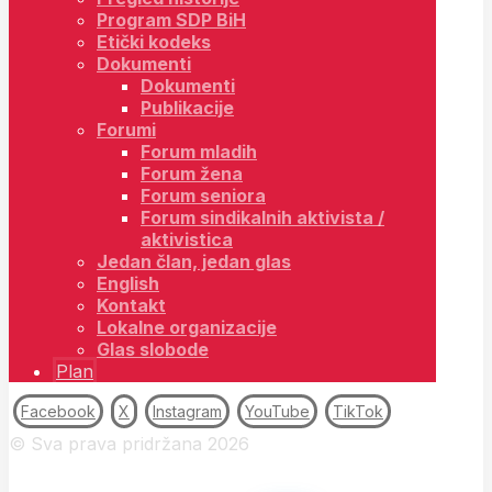
Program SDP BiH
Etički kodeks
Dokumenti
Dokumenti
Publikacije
Forumi
Forum mladih
Forum žena
Forum seniora
Forum sindikalnih aktivista /
aktivistica
Jedan član, jedan glas
English
Kontakt
Lokalne organizacije
Glas slobode
Plan
Facebook
X
Instagram
YouTube
TikTok
© Sva prava pridržana 2026