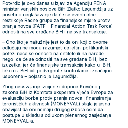
Potvrdio je ovo danas u izjavi za Agenciju FENA
ministar vanjskih poslova BiH Zlatko Lagumdžija uz
posebno naglašavanje da će se eventualne
restrikcije Radne grupe za finansijske mjere protiv
pranja novca (FATF – Financial Action Task Force)
odnositi na sve građane BiH i na sve transakcije.
– Ono što je najtužnije jest to da oni koji o ovome
odlučuju ne mogu razumjeti da jeftini politikantski
potezi neće se odnositi na entitete ili na narode
nego da će se odnositi na sve građane BiH, bez
izuzetka, jer će finansijske transakcije kako u BiH,
tako i iz BiH biti podvrgnute kontrolama i značajno
usporene – pojasnio je Lagumdžija.
Zbog neusvajanja izmjene i dopuna Krivičnog
zakona BiH iz Komiteta eksperata Vijeća Evrope za
evaluaciju borbe protiv pranja novca i finansiranja
terorističkih aktivnosti (MONEYVAL) stigla je jasna
obavijest da oni nemaju drugog izbora osim da
postupe u skladu s odlukom plenarnog zasjedanja
MONEYVAL-a.