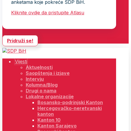
anketama koje pokreće SDP BiH.
Kliknite ovdje da pristupite Atlasu
Pridruži se!
Vijesti
Aktuelnosti
Saopštenja i izjave
Intervju
Kolumna/Blog
Drugi o nama
Lokalne organizacije
Bosansko-podrinjski Kanton
Hercegovačko-neretvanski
kanton
Kanton 10
Kanton Sarajevo