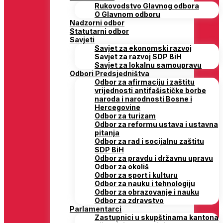
Rukovodstvo Glavnog odbora
O Glavnom odboru
Nadzorni odbor
Statutarni odbor
Savjeti
Savjet za ekonomski razvoj
Savjet za razvoj SDP BiH
Savjet za lokalnu samoupravu
Odbori Predsjedništva
Odbor za afirmaciju i zaštitu
vrijednosti antifašističke borbe
naroda i narodnosti Bosne i
Hercegovine
Odbor za turizam
Odbor za reformu ustava i ustavna
pitanja
Odbor za rad i socijalnu zaštitu
SDP BiH
Odbor za pravdu i državnu upravu
Odbor za okoliš
Odbor za sport i kulturu
Odbor za nauku i tehnologiju
Odbor za obrazovanje i nauku
Odbor za zdravstvo
Parlamentarci
Zastupnici u skupštinama kantona