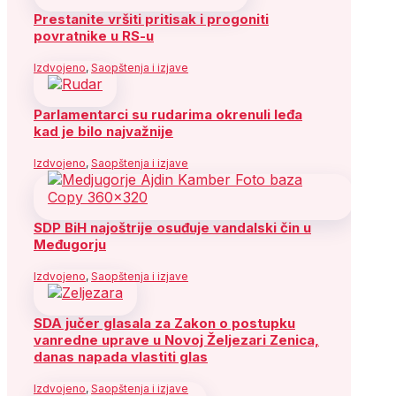
Prestanite vršiti pritisak i progoniti
povratnike u RS-u
Izdvojeno
,
Saopštenja i izjave
Parlamentarci su rudarima okrenuli leđa
kad je bilo najvažnije
Izdvojeno
,
Saopštenja i izjave
SDP BiH najoštrije osuđuje vandalski čin u
Međugorju
Izdvojeno
,
Saopštenja i izjave
SDA jučer glasala za Zakon o postupku
vanredne uprave u Novoj Željezari Zenica,
danas napada vlastiti glas
Izdvojeno
,
Saopštenja i izjave