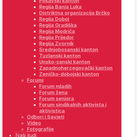
Posavski kanton
Regija Banja Luka
Distriktna organizacija Brčko
Regija Doboj
Regija Gradiška
Regija Modriča
Regija Prijedor
Regija Zvornik
Srednjobosanski kanton
Tuzlanski kanton
Unsko-sanski kanton
Zapadnohercegovački kanton
Zeničko-dobojski kanton
Forumi
Forum mladih
Forum žena
Forum seniora
Forum sindikalnih aktivista i
aktivistica
Odbori i Savjeti
Video
Fotografije
Naši ljudi