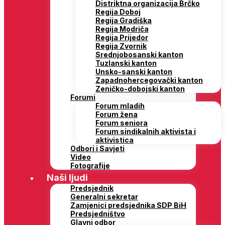
Distriktna organizacija Brčko
Regija Doboj
Regija Gradiška
Regija Modriča
Regija Prijedor
Regija Zvornik
Srednjobosanski kanton
Tuzlanski kanton
Unsko-sanski kanton
Zapadnohercegovački kanton
Zeničko-dobojski kanton
Forumi
Forum mladih
Forum žena
Forum seniora
Forum sindikalnih aktivista i
aktivistica
Odbori i Savjeti
Video
Fotografije
Naši ljudi
Predsjednik
Generalni sekretar
Zamjenici predsjednika SDP BiH
Predsjedništvo
Glavni odbor