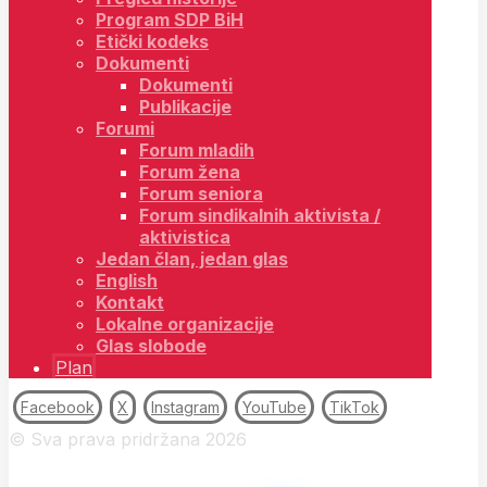
Program SDP BiH
Etički kodeks
Dokumenti
Dokumenti
Publikacije
Forumi
Forum mladih
Forum žena
Forum seniora
Forum sindikalnih aktivista /
aktivistica
Jedan član, jedan glas
English
Kontakt
Lokalne organizacije
Glas slobode
Plan
Facebook
X
Instagram
YouTube
TikTok
© Sva prava pridržana 2026