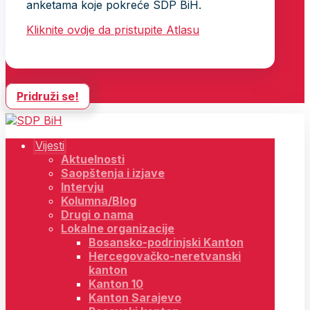
anketama koje pokreće SDP BiH.
Kliknite ovdje da pristupite Atlasu
Pridruži se!
Vijesti
Aktuelnosti
Saopštenja i izjave
Intervju
Kolumna/Blog
Drugi o nama
Lokalne organizacije
Bosansko-podrinjski Kanton
Hercegovačko-neretvanski
kanton
Kanton 10
Kanton Sarajevo