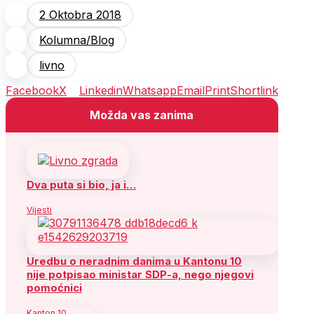
2 Oktobra 2018
Kolumna/Blog
livno
Facebook
X
Linkedin
Whatsapp
Email
Print
Shortlink
Možda vas zanima
Dva puta si bio, ja i…
Vijesti
Uredbu o neradnim danima u Kantonu 10
nije potpisao ministar SDP-a, nego njegovi
pomoćnici
Kanton 10