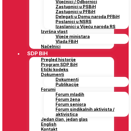
Vijećnici / Odbornici
Zastupnici u PSBiH
Zastupnici u PFBiH
Delegati u Domu naroda PFBiH
Poslanici u NSRS
Izaslanici u Vijeću naroda RS
Izvršna vlast
Vijeće ministara
Vlada FBiH
Načelnici
SDP BiH
Pregled historije
Program SDP BiH
Etički kodeks
Dokumenti
Dokumenti
Publikacije
Forumi
Forum mladih
Forum žena
Forum seniora
Forum sindikalnih aktivista /
aktivistica
Jedan član, jedan glas
English
Kontakt