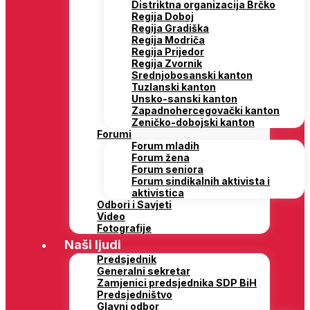
Distriktna organizacija Brčko
Regija Doboj
Regija Gradiška
Regija Modriča
Regija Prijedor
Regija Zvornik
Srednjobosanski kanton
Tuzlanski kanton
Unsko-sanski kanton
Zapadnohercegovački kanton
Zeničko-dobojski kanton
Forumi
Forum mladih
Forum žena
Forum seniora
Forum sindikalnih aktivista i
aktivistica
Odbori i Savjeti
Video
Fotografije
Naši ljudi
Predsjednik
Generalni sekretar
Zamjenici predsjednika SDP BiH
Predsjedništvo
Glavni odbor