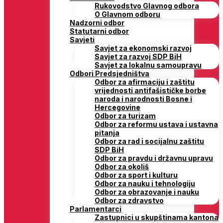
Rukovodstvo Glavnog odbora
O Glavnom odboru
Nadzorni odbor
Statutarni odbor
Savjeti
Savjet za ekonomski razvoj
Savjet za razvoj SDP BiH
Savjet za lokalnu samoupravu
Odbori Predsjedništva
Odbor za afirmaciju i zaštitu
vrijednosti antifašističke borbe
naroda i narodnosti Bosne i
Hercegovine
Odbor za turizam
Odbor za reformu ustava i ustavna
pitanja
Odbor za rad i socijalnu zaštitu
SDP BiH
Odbor za pravdu i državnu upravu
Odbor za okoliš
Odbor za sport i kulturu
Odbor za nauku i tehnologiju
Odbor za obrazovanje i nauku
Odbor za zdravstvo
Parlamentarci
Zastupnici u skupštinama kantona