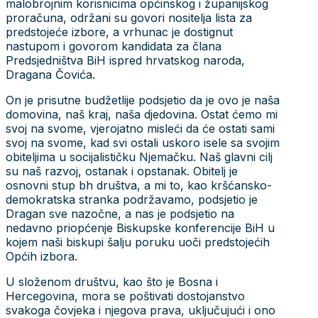
malobrojnim korisnicima općinskog i županijskog
proračuna, održani su govori nositelja lista za
predstojeće izbore, a vrhunac je dostignut
nastupom i govorom kandidata za člana
Predsjedništva BiH ispred hrvatskog naroda,
Dragana Čovića.
On je prisutne budžetlije podsjetio da je ovo je naša
domovina, naš kraj, naša djedovina. Ostat ćemo mi
svoj na svome, vjerojatno misleći da će ostati sami
svoj na svome, kad svi ostali uskoro isele sa svojim
obiteljima u socijalističku Njemačku. Naš glavni cilj
su naš razvoj, ostanak i opstanak. Obitelj je
osnovni stup bh društva, a mi to, kao kršćansko-
demokratska stranka podržavamo, podsjetio je
Dragan sve nazočne, a nas je podsjetio na
nedavno priopćenje Biskupske konferencije BiH u
kojem naši biskupi šalju poruku uoči predstojećih
Općih izbora.
U složenom društvu, kao što je Bosna i
Hercegovina, mora se poštivati dostojanstvo
svakoga čovjeka i njegova prava, uključujući i ono