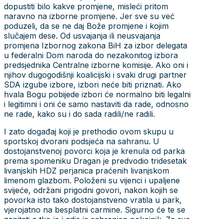
dopustiti bilo kakve promjene, misleći pritom
naravno na izborne promjene. Jer sve su već
poduzeli, da se ne daj Bože promjene i kojim
slučajem dese. Od usvajanja ili neusvajanja
promjena Izbornog zakona BiH za izbor delegata
u federalni Dom naroda do nezakonitog izbora
predsjednika Centralne izborne komisije. Ako oni i
njihov dugogodišnji koalicijski i svaki drugi partner
SDA izgube izbore, izbori neće biti priznati. Ako
hvala Bogu pobijede izbori će normalno biti legalni
i legitimni i oni će samo nastaviti da rade, odnosno
ne rade, kako su i do sada radili/ne radili.
I zato događaj koji je prethodio ovom skupu u
sportskoj dvorani podsjeća na sahranu. U
dostojanstvenoj povorci koja je krenula od parka
prema spomeniku Dragan je predvodio tridesetak
livanjskih HDZ perjanica praćenih livanjskom
limenom glazbom. Položeni su vijenci i upaljene
svijeće, održani prigodni govori, nakon kojih se
povorka isto tako dostojanstveno vratila u park,
vjerojatno na besplatni carmine. Sigurno će te se