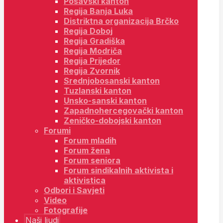
Posavski kanton
Regija Banja Luka
Distriktna organizacija Brčko
Regija Doboj
Regija Gradiška
Regija Modriča
Regija Prijedor
Regija Zvornik
Srednjobosanski kanton
Tuzlanski kanton
Unsko-sanski kanton
Zapadnohercegovački kanton
Zeničko-dobojski kanton
Forumi
Forum mladih
Forum žena
Forum seniora
Forum sindikalnih aktivista i
aktivistica
Odbori i Savjeti
Video
Fotografije
Naši ljudi