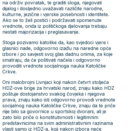
na održiv povratak, te graditi sloga, njegovati
dijalog i dosljedno uvažavati različite narodne,
kulturne, jezične i vjerske posebnosti i identitete.
Ako se to želi postići i podržavati spomenute
vrednote, onda iz političkoga djelovanja trebaju
nestati majorizacija i preglasavanje.
Stoga pozivamo katolike da, kao svjedoci vjere i
glasnici nade, odgovorno izađu na naredne opće
izbore i po savjesti svoj glas dadnu onima, za koje
smatraju, da će poštivati načela i odgovorno
provoditi vrednote socijalnoga nauka Katoličke
Crkve.
Oni malobrojni Livnjaci koji nakon četvrt stoljeća
HDZ-ove brige za hrvatski narod, znaju kako HDZ
poštuje dostojanstvo svakog čovjeka i njegova
prava, znaju kako isti odgovorno provodi vrednote
socijalnog nauka Katoličke Crkve, znaju da te priče
nije bilo sa govornice u sportskoj dvorani, ali je
zato bilo priče o konstitutivnosti i legitimnim
predstavnicima na svim administrativnim razinama
vlasti samo iz HDZ-a, koji nakon izbora neće