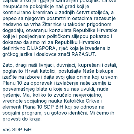
zapitati a tko je i gdje je sahranjen pokojnik. Za sve
neupućene pokojnik je naš grad koji je
kontinuirano kremiran u zadnjih četvrt stoljeća, a
pepeo sa njegovim posmrtnim ostacima razasut je
nedavno sa vrha Žitarnice u također prigodnom
događaju, otvaranju konzulata Republike Hrvatske
koji je i posljednjem političkom slijepcu pokazao i
dokazao da smo mi za Republiku Hrvatsku
definitivno DIJASPORA, riječ koja je izvedena iz
grčkog jezika i doslovce znači RAZASUT.
Zato, dragi naši livnjaci, duvnjaci, kuprešani i ostali,
poglavito Hrvati katolici, poslušajte Naše biskupe,
izađite na izbore i dajte svoj glas onima koji u svom
Planu 10 za oporavak i izvlačenje naše zemlje iz
posvemašnjeg blata u koje su nas uvukli, nude
rješenje. Ma, koliko to zvučalo nevjerojatno,
vrednote socijalnog nauka Katoličke Crkve i
elementi Plana 10 SDP BiH koji se odnose na
socijalni program, su gotovo identični. Mi ćemo ih
provesti do kraja.
Vaš SDP BiH