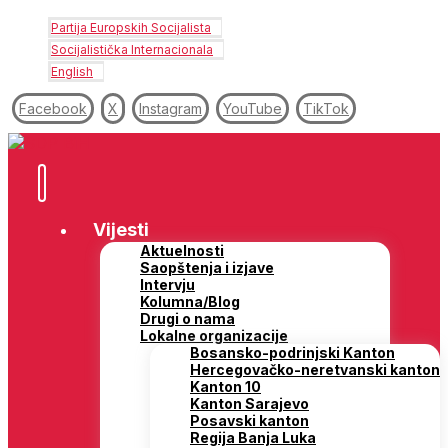
Partija Europskih Socijalista
Socijalistička Internacionala
English
Facebook
X
Instagram
YouTube
TikTok
Vijesti
Aktuelnosti
Saopštenja i izjave
Intervju
Kolumna/Blog
Drugi o nama
Lokalne organizacije
Bosansko-podrinjski Kanton
Hercegovačko-neretvanski kanton
Kanton 10
Kanton Sarajevo
Posavski kanton
Regija Banja Luka