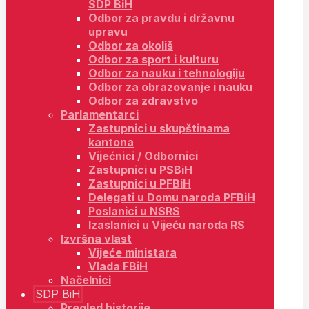
SDP BiH
Odbor za pravdu i državnu
upravu
Odbor za okoliš
Odbor za sport i kulturu
Odbor za nauku i tehnologiju
Odbor za obrazovanje i nauku
Odbor za zdravstvo
Parlamentarci
Zastupnici u skupštinama
kantona
Vijećnici / Odbornici
Zastupnici u PSBiH
Zastupnici u PFBiH
Delegati u Domu naroda PFBiH
Poslanici u NSRS
Izaslanici u Vijeću naroda RS
Izvršna vlast
Vijeće ministara
Vlada FBiH
Načelnici
SDP BiH
Pregled historije