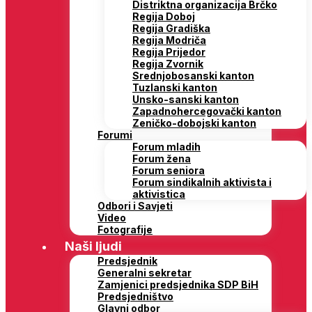
Distriktna organizacija Brčko
Regija Doboj
Regija Gradiška
Regija Modriča
Regija Prijedor
Regija Zvornik
Srednjobosanski kanton
Tuzlanski kanton
Unsko-sanski kanton
Zapadnohercegovački kanton
Zeničko-dobojski kanton
Forumi
Forum mladih
Forum žena
Forum seniora
Forum sindikalnih aktivista i
aktivistica
Odbori i Savjeti
Video
Fotografije
Naši ljudi
Predsjednik
Generalni sekretar
Zamjenici predsjednika SDP BiH
Predsjedništvo
Glavni odbor