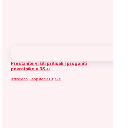
Izdvojeno
,
Saopštenja i izjave
Parlamentarci su rudarima okrenuli leđa
kad je bilo najvažnije
Izdvojeno
,
Saopštenja i izjave
SDP BiH najoštrije osuđuje vandalski čin u
Međugorju
Izdvojeno
,
Saopštenja i izjave
SDA jučer glasala za Zakon o postupku
vanredne uprave u Novoj Željezari Zenica,
danas napada vlastiti glas
Izdvojeno
,
Saopštenja i izjave
Potpisan ugovor o sufinansiranju Muzeja