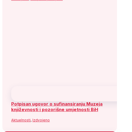
Arhiva
August 2026
P
U
S
Č
P
S
N
1
2
3
4
5
6
7
8
9
10
11
12
13
14
15
16
17
18
19
20
21
22
23
24
25
26
27
28
29
30
31
« jul
Socijaldemokratska partija Bosne i
Hercegovine
Adresa: Alipašina 41