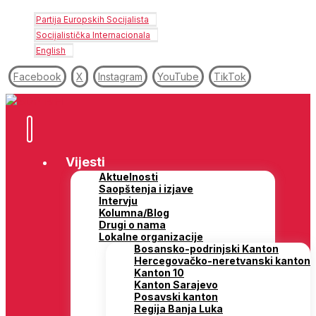
Partija Europskih Socijalista
Socijalistička Internacionala
English
Facebook
X
Instagram
YouTube
TikTok
Vijesti
Aktuelnosti
Saopštenja i izjave
Intervju
Kolumna/Blog
Drugi o nama
Lokalne organizacije
Bosansko-podrinjski Kanton
Hercegovačko-neretvanski kanton
Kanton 10
Kanton Sarajevo
Posavski kanton
Regija Banja Luka