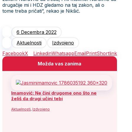
drugačije mi i HDZ gledamo na taj zakon, ali o
tome treba pričati”, rekao je Nikšić.
6 Decembra 2022
Aktuelnosti
Izdvojeno
Facebook
X
Linkedin
Whatsapp
Email
Print
Shortlink
Možda vas zanima
Imamović: Ne čini drugome ono što ne
želiš da drugi učini tebi
Aktuelnosti
,
Izdvojeno
Prestanite vršiti pritisak i progoniti
povratnike u RS-u