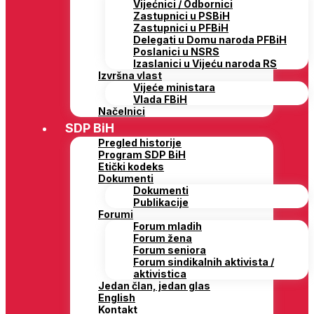
Vijećnici / Odbornici
Zastupnici u PSBiH
Zastupnici u PFBiH
Delegati u Domu naroda PFBiH
Poslanici u NSRS
Izaslanici u Vijeću naroda RS
Izvršna vlast
Vijeće ministara
Vlada FBiH
Načelnici
SDP BiH
Pregled historije
Program SDP BiH
Etički kodeks
Dokumenti
Dokumenti
Publikacije
Forumi
Forum mladih
Forum žena
Forum seniora
Forum sindikalnih aktivista /
aktivistica
Jedan član, jedan glas
English
Kontakt