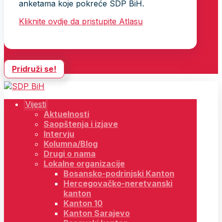
anketama koje pokreće SDP BiH.
Kliknite ovdje da pristupite Atlasu
Pridruži se!
Vijesti
Aktuelnosti
Saopštenja i izjave
Intervju
Kolumna/Blog
Drugi o nama
Lokalne organizacije
Bosansko-podrinjski Kanton
Hercegovačko-neretvanski
kanton
Kanton 10
Kanton Sarajevo