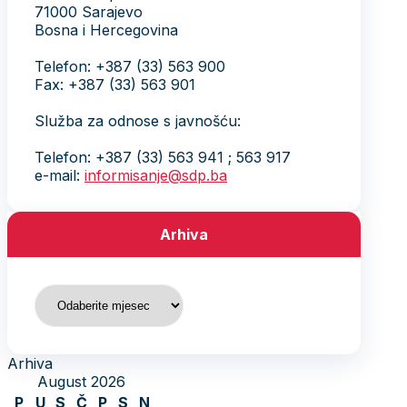
Kontakt
Odbori Predsjedništva
Lokalne organizacije
Forum mladih
Forum žena
Forum seniora
Forum sindikalnih aktivista /
aktivistica
Naši ljudi
Predsjednik
Generalni sekretar
Predsjedništvo
Zamjenici predsjednika
Glavni odbor
Rukovodstvo Glavnog odbora
Nadzorni odbor