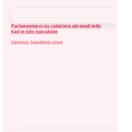
književnosti i pozorišne umjetnosti BiH
Aktuelnosti
,
Izdvojeno
Prati SDP
Facebook
X
YouTube
Flickr
Instagram