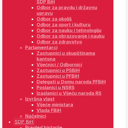
SDP BiH
Odbor za pravdu i državnu
upravu
Odbor za okoliš
Odbor za sport i kulturu
Odbor za nauku i tehnologiju
Odbor za obrazovanje i nauku
Odbor za zdravstvo
Parlamentarci
Zastupnici u skupštinama
kantona
Vijećnici / Odbornici
Zastupnici u PSBiH
Zastupnici u PFBiH
Delegati u Domu naroda PFBiH
Poslanici u NSRS
Izaslanici u Vijeću naroda RS
Izvršna vlast
Vijeće ministara
Vlada FBiH
Načelnici
SDP BiH
Pregled historije