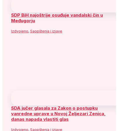
Socijaldemokratska partija Bosne i
Hercegovine
Adresa: Alipašina 41
71000 Sarajevo
Bosna i Hercegovina
Telefon: +387 (33) 563 900
Fax: +387 (33) 563 901
Služba za odnose s javnošću:
Telefon: +387 (33) 563 941 ; 563 917
e-mail:
informisanje@sdp.ba
Arhiva
Arhiva