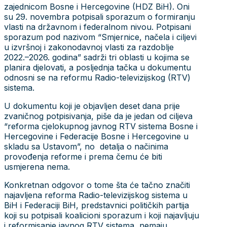
zajednicom Bosne i Hercegovine (HDZ BiH). Oni
su 29. novembra potpisali sporazum o formiranju
vlasti na državnom i federalnom nivou. Potpisani
sporazum pod nazivom “Smjernice, načela i ciljevi
u izvršnoj i zakonodavnoj vlasti za razdoblje
2022.–2026. godina” sadrži tri oblasti u kojima se
planira djelovati, a posljednja tačka u dokumentu
odnosni se na reformu Radio-televizijskog (RTV)
sistema.
U dokumentu koji je objavljen deset dana prije
zvaničnog potpisivanja, piše da je jedan od ciljeva
“reforma cjelokupnog javnog RTV sistema Bosne i
Hercegovine i Federacije Bosne i Hercegovine u
skladu sa Ustavom”, no detalja o načinima
provođenja reforme i prema čemu će biti
usmjerena nema.
Konkretnan odgovor o tome šta će tačno značiti
najavljena reforma Radio-televizijskog sistema u
BiH i Federaciji BiH, predstavnici političkih partija
koji su potpisali koalicioni sporazum i koji najavljuju
i reformisanje javnog RTV sistema, nemaju.