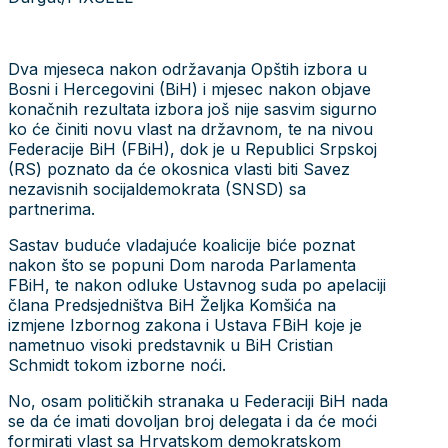
Dva mjeseca nakon održavanja Opštih izbora u
Bosni i Hercegovini (BiH) i mjesec nakon objave
konačnih rezultata izbora još nije sasvim sigurno
ko će činiti novu vlast na državnom, te na nivou
Federacije BiH (FBiH), dok je u Republici Srpskoj
(RS) poznato da će okosnica vlasti biti Savez
nezavisnih socijaldemokrata (SNSD) sa
partnerima.
Sastav buduće vladajuće koalicije biće poznat
nakon što se popuni Dom naroda Parlamenta
FBiH, te nakon odluke Ustavnog suda po apelaciji
člana Predsjedništva BiH Željka Komšića na
izmjene Izbornog zakona i Ustava FBiH koje je
nametnuo visoki predstavnik u BiH Cristian
Schmidt tokom izborne noći.
No, osam političkih stranaka u Federaciji BiH nada
se da će imati dovoljan broj delegata i da će moći
formirati vlast sa Hrvatskom demokratskom