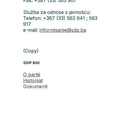
Portal
sdp.ba
je prilagođen svim
uređajima.
© 2026 Socijaldemokratska partija Bosne i Hercegovine