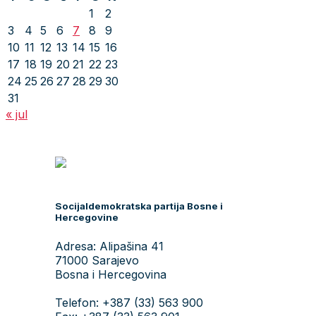
Zastupnici u PS BiH
Zastupnici u PF BiH
Delegati u Domu naroda PFBiH
Izaslanici u Vijeću naroda RS
Zastupnici u skupštinama kantona
Načelnici
Vijećnici / Odbornici
Postani član/ica
Prati SDP
Facebook
X
YouTube
Instagram
TikTok