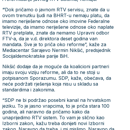
“
Dok pričamo o javnom RTV servisu, znate da u
ovom trenutku ljudi na BHRT-u nemaju platu, da
imamo neriješene odnose oko imovine Federalne
televizije, da imamo neriješene odnose oko naplate
RTV pretplate, znate da nemamo Upravni odbor
FTV-a, da je v.d. direktora deset godina van
mandata. Sve je to priča oko reforme”, kaže za
Mediacentar Sarajevo Nermin Nikšić, predsjednik
Socijaldemokratske parije BiH.
Nikšić dodaje da je moguće da koalicioni partneri
imaju svoju viziju reforme, ali da to ne stoji u
potpisanom Sporazumu. SDP, kaže, obećava, da
neće podržati rješenja koja nisu u skladu sa
standardima i zakonima.
“SDP ne bi podržao posebni kanal na hrvatskom
jeziku. To je jasno vrapcima, to je priča stara 100
godina, ali naravno da pričamo kako da
unaprijedimo RTV sistem. To vam je slično kao
Izborni zakon, kažu treba donijeti novi Izborni
zakon. Naravno da treba, i mi mislimo. Naravno da