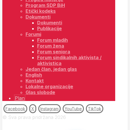
Program SDP BiH
Etički kodeks
Dokumenti
Dokumenti
Publikacije
Forumi
Forum mladih
Forum žena
Forum seniora
Forum sindikalnih aktivista /
aktivistica
Jedan član, jedan glas
English
Kontakt
Lokalne organizacije
Glas slobode
Plan
Facebook
X
Instagram
YouTube
TikTok
© Sva prava pridržana 2026