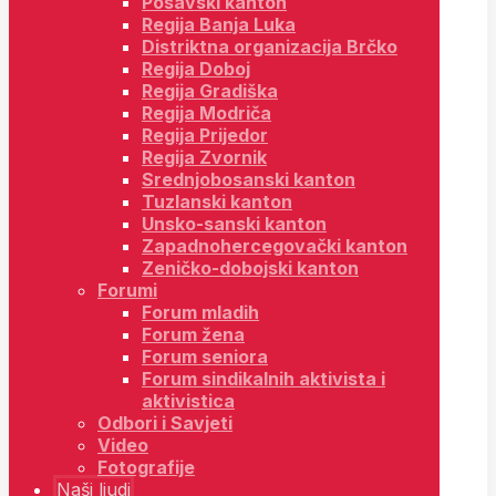
Posavski kanton
Regija Banja Luka
Distriktna organizacija Brčko
Regija Doboj
Regija Gradiška
Regija Modriča
Regija Prijedor
Regija Zvornik
Srednjobosanski kanton
Tuzlanski kanton
Unsko-sanski kanton
Zapadnohercegovački kanton
Zeničko-dobojski kanton
Forumi
Forum mladih
Forum žena
Forum seniora
Forum sindikalnih aktivista i
aktivistica
Odbori i Savjeti
Video
Fotografije
Naši ljudi