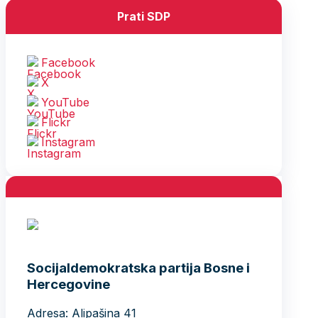
71000 Sarajevo
Bosna i Hercegovina
Telefon: +387 (33) 563 900
Fax: +387 (33) 563 901
Služba za odnose s javnošću:
Telefon: +387 (33) 563 941 ; 563
917
e-mail:
informisanje@sdp.ba
(Copy)
SDP BiH
O partiji
Historijat
Dokumenti
Publikacije
Glas slobode
Jedan član, jedan glas