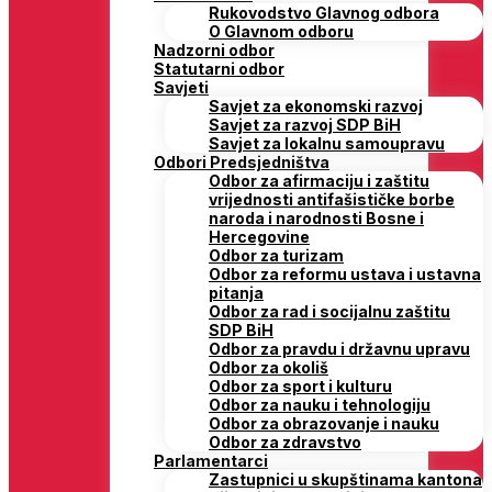
Rukovodstvo Glavnog odbora
O Glavnom odboru
Nadzorni odbor
Statutarni odbor
Savjeti
Savjet za ekonomski razvoj
Savjet za razvoj SDP BiH
Savjet za lokalnu samoupravu
Odbori Predsjedništva
Odbor za afirmaciju i zaštitu
vrijednosti antifašističke borbe
naroda i narodnosti Bosne i
Hercegovine
Odbor za turizam
Odbor za reformu ustava i ustavna
pitanja
Odbor za rad i socijalnu zaštitu
SDP BiH
Odbor za pravdu i državnu upravu
Odbor za okoliš
Odbor za sport i kulturu
Odbor za nauku i tehnologiju
Odbor za obrazovanje i nauku
Odbor za zdravstvo
Parlamentarci
Zastupnici u skupštinama kantona