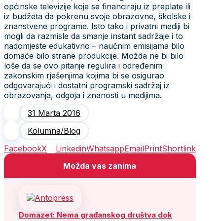
općinske televizije koje se financiraju iz preplate ili
iz budžeta da pokrenu svoje obrazovne, školske i
znanstvene programe. Isto tako i privatni mediji bi
mogli da razmisle da smanje instant sadržaje i to
nadomjeste edukativno – naučnim emisijama bilo
domaće bilo strane produkcije. Možda ne bi bilo
loše da se ovo pitanje regulira i određenim
zakonskim rješenjima kojima bi se osigurao
odgovarajući i dostatni programski sadržaj iz
obrazovanja, odgoja i znanosti u medijima.
31 Marta 2016
Kolumna/Blog
Facebook
X
Linkedin
Whatsapp
Email
Print
Shortlink
Možda vas zanima
Domazet: Nema građanskog društva dok