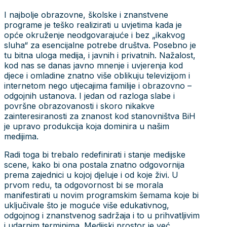
I najbolje obrazovne, školske i znanstvene
programe je teško realizirati u uvjetima kada je
opće okruženje neodgovarajuće i bez „ikakvog
sluha“ za esencijalne potrebe društva. Posebno je
tu bitna uloga medija, i javnih i privatnih. Nažalost,
kod nas se danas javno mnenje i uvjerenja kod
djece i omladine znatno više oblikuju televizijom i
internetom nego utjecajima familije i obrazovno –
odgojnih ustanova. I jedan od razloga slabe i
površne obrazovanosti i skoro nikakve
zainteresiranosti za znanost kod stanovništva BiH
je upravo produkcija koja dominira u našim
medijima.
Radi toga bi trebalo redefinirati i stanje medijske
scene, kako bi ona postala znatno odgovornija
prema zajednici u kojoj djeluje i od koje živi. U
prvom redu, ta odgovornost bi se morala
manifestirati u novim programskim šemama koje bi
uključivale što je moguće više edukativnog,
odgojnog i znanstvenog sadržaja i to u prihvatljivim
i udarnim terminima. Medijski prostor je već