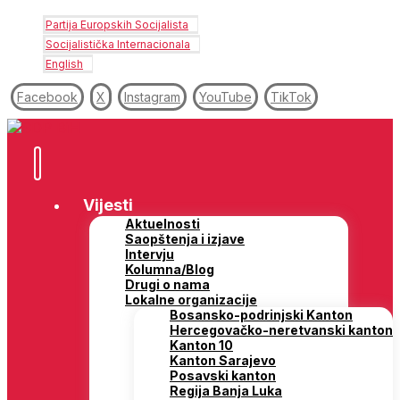
Partija Europskih Socijalista
Socijalistička Internacionala
English
Facebook
X
Instagram
YouTube
TikTok
Vijesti
Aktuelnosti
Saopštenja i izjave
Intervju
Kolumna/Blog
Drugi o nama
Lokalne organizacije
Bosansko-podrinjski Kanton
Hercegovačko-neretvanski kanton
Kanton 10
Kanton Sarajevo
Posavski kanton
Regija Banja Luka