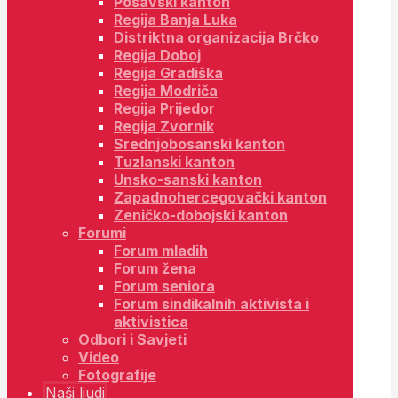
Posavski kanton
Regija Banja Luka
Distriktna organizacija Brčko
Regija Doboj
Regija Gradiška
Regija Modriča
Regija Prijedor
Regija Zvornik
Srednjobosanski kanton
Tuzlanski kanton
Unsko-sanski kanton
Zapadnohercegovački kanton
Zeničko-dobojski kanton
Forumi
Forum mladih
Forum žena
Forum seniora
Forum sindikalnih aktivista i
aktivistica
Odbori i Savjeti
Video
Fotografije
Naši ljudi