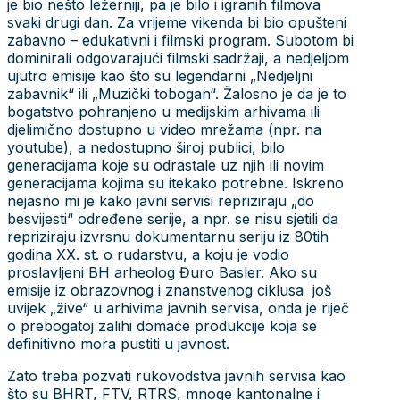
je bio nešto ležerniji, pa je bilo i igranih filmova
svaki drugi dan. Za vrijeme vikenda bi bio opušteni
zabavno – edukativni i filmski program. Subotom bi
dominirali odgovarajući filmski sadržaji, a nedjeljom
ujutro emisije kao što su legendarni „Nedjeljni
zabavnik“ ili „Muzički tobogan“. Žalosno je da je to
bogatstvo pohranjeno u medijskim arhivama ili
djelimično dostupno u video mrežama (npr. na
youtube), a nedostupno široj publici, bilo
generacijama koje su odrastale uz njih ili novim
generacijama kojima su itekako potrebne. Iskreno
nejasno mi je kako javni servisi repriziraju „do
besvijesti“ određene serije, a npr. se nisu sjetili da
repriziraju izvrsnu dokumentarnu seriju iz 80tih
godina XX. st. o rudarstvu, a koju je vodio
proslavljeni BH arheolog Đuro Basler. Ako su
emisije iz obrazovnog i znanstvenog ciklusa još
uvijek „žive“ u arhivima javnih servisa, onda je riječ
o prebogatoj zalihi domaće produkcije koja se
definitivno mora pustiti u javnost.
Zato treba pozvati rukovodstva javnih servisa kao
što su BHRT, FTV, RTRS, mnoge kantonalne i