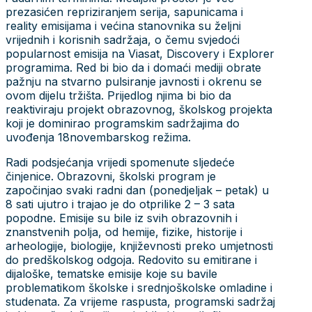
prezasićen repriziranjem serija, sapunicama i
reality emisijama i većina stanovnika su željni
vrijednih i korisnih sadržaja, o čemu svjedoći
popularnost emisija na Viasat, Discovery i Explorer
programima. Red bi bio da i domaći mediji obrate
pažnju na stvarno pulsiranje javnosti i okrenu se
ovom dijelu tržišta. Prijedlog njima bi bio da
reaktiviraju projekt obrazovnog, školskog projekta
koji je dominirao programskim sadržajima do
uvođenja 18novembarskog režima.
Radi podsjećanja vrijedi spomenute sljedeće
činjenice. Obrazovni, školski program je
započinjao svaki radni dan (ponedjeljak – petak) u
8 sati ujutro i trajao je do otprilike 2 – 3 sata
popodne. Emisije su bile iz svih obrazovnih i
znanstvenih polja, od hemije, fizike, historije i
arheologije, biologije, književnosti preko umjetnosti
do predškolskog odgoja. Redovito su emitirane i
dijaloške, tematske emisije koje su bavile
problematikom školske i srednjoškolske omladine i
studenata. Za vrijeme raspusta, programski sadržaj