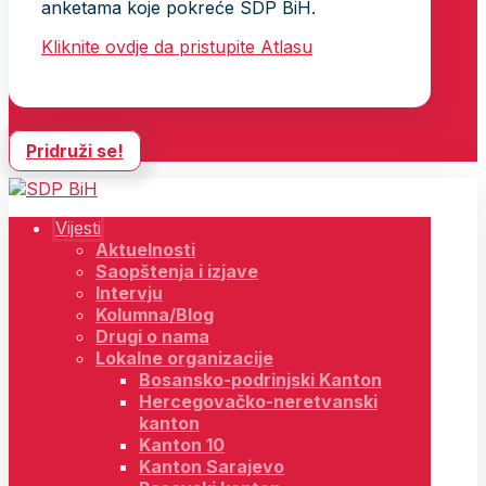
anketama koje pokreće SDP BiH.
Kliknite ovdje da pristupite Atlasu
Pridruži se!
Vijesti
Aktuelnosti
Saopštenja i izjave
Intervju
Kolumna/Blog
Drugi o nama
Lokalne organizacije
Bosansko-podrinjski Kanton
Hercegovačko-neretvanski
kanton
Kanton 10
Kanton Sarajevo