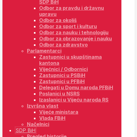
SDP BiH
Odbor za pravdu i državnu
upravu
Odbor za okoliš
Odbor za sport i kulturu
Odbor za nauku i tehnologiju
Odbor za obrazovanje i nauku
Odbor za zdravstvo
Parlamentarci
Zastupnici u skupštinama
kantona
Vijećnici / Odbornici
Zastupnici u PSBiH
Zastupnici u PFBiH
Delegati u Domu naroda PFBiH
Poslanici u NSRS
Izaslanici u Vijeću naroda RS
Izvršna vlast
Vijeće ministara
Vlada FBiH
Načelnici
SDP BiH
Pregled historije