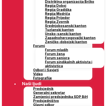
Distriktna organizacija Brčko
Regija Doboj
Regija Gradiška
Regija Modriča
Regija Prijedor
Regija Zvornik
Srednjobosanski kanton
Tuzlanski kanton
Unsko-sanski kanton
Zapadnohercegovački kanton
Zeničko-dobojski kanton
Forumi
Forum mladih
Forum žena
Forum seniora
Forum sindikalnih aktivista i
aktivistica
Odbori i Savjeti
Video
Fotografije
Naši ljudi
Predsjednik
Generalni sekretar
Zamjenici predsjednika SDP BiH
Predsjedništvo
Glavni odbor