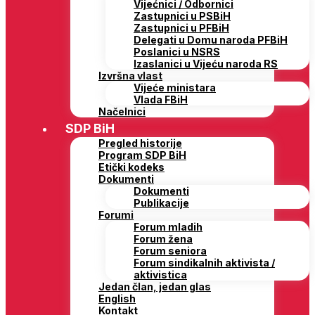
Vijećnici / Odbornici
Zastupnici u PSBiH
Zastupnici u PFBiH
Delegati u Domu naroda PFBiH
Poslanici u NSRS
Izaslanici u Vijeću naroda RS
Izvršna vlast
Vijeće ministara
Vlada FBiH
Načelnici
SDP BiH
Pregled historije
Program SDP BiH
Etički kodeks
Dokumenti
Dokumenti
Publikacije
Forumi
Forum mladih
Forum žena
Forum seniora
Forum sindikalnih aktivista /
aktivistica
Jedan član, jedan glas
English
Kontakt