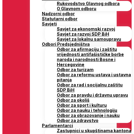
Rukovodstvo Glavnog odbora
O Glavnom odboru
Nadzorni odbor
Statutarni odbor
Savjeti
Savjet za ekonomski razvoj
Savjet za razvoj SDP BiH
Savjet za lokalnu samoupravu
Odbori Predsjedništva
Odbor za afirmaciju i zaštitu
vrijednosti antifašističke borbe
naroda i narodnosti Bosne i
Hercegovine
Odbor za turizam
Odbor za reformu ustava i ustavna
pitanja
Odbor za rad i socijalnu zaštitu
SDP BiH
Odbor za pravdu i državnu upravu
Odbor za okoliš
Odbor za sport i kulturu
Odbor za nauku i tehnologiju
Odbor za obrazovanje i nauku
Odbor za zdravstvo
Parlamentarci
Zastupnici u skupštinama kantona