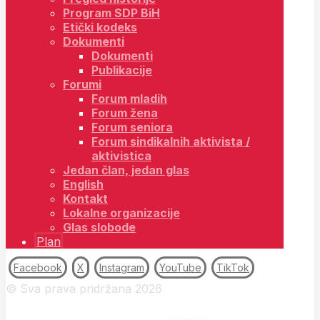
Program SDP BiH
Etički kodeks
Dokumenti
Dokumenti
Publikacije
Forumi
Forum mladih
Forum žena
Forum seniora
Forum sindikalnih aktivista /
aktivistica
Jedan član, jedan glas
English
Kontakt
Lokalne organizacije
Glas slobode
Plan
Facebook
X
Instagram
YouTube
TikTok
© Sva prava pridržana 2026