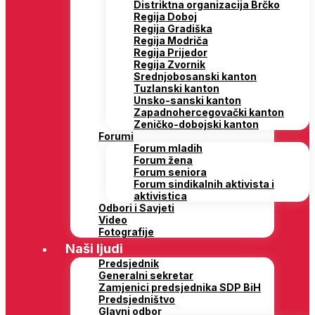
Distriktna organizacija Brčko
Regija Doboj
Regija Gradiška
Regija Modriča
Regija Prijedor
Regija Zvornik
Srednjobosanski kanton
Tuzlanski kanton
Unsko-sanski kanton
Zapadnohercegovački kanton
Zeničko-dobojski kanton
Forumi
Forum mladih
Forum žena
Forum seniora
Forum sindikalnih aktivista i
aktivistica
Odbori i Savjeti
Video
Fotografije
Naši ljudi
Predsjednik
Generalni sekretar
Zamjenici predsjednika SDP BiH
Predsjedništvo
Glavni odbor