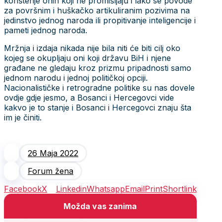
korištenje onih koji ne promišljaju i lako se povode
za površnim i huškačko artikuliranim pozivima na
jedinstvo jednog naroda ili propitivanje inteligencije i
pameti jednog naroda.
Mržnja i izdaja nikada nije bila niti će biti cilj oko
kojeg se okupljaju oni koji državu BiH i njene
građane ne gledaju kroz prizmu pripadnosti samo
jednom narodu i jednoj političkoj opciji.
Nacionalističke i retrogradne politike su nas dovele
ovdje gdje jesmo, a Bosanci i Hercegovci vide
kakvo je to stanje i Bosanci i Hercegovci znaju šta
im je činiti.
26 Maja 2022
Forum žena
Facebook
X
Linkedin
Whatsapp
Email
Print
Shortlink
Možda vas zanima