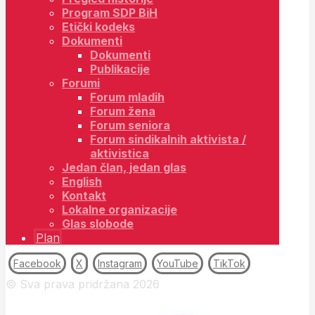
Program SDP BiH
Etički kodeks
Dokumenti
Dokumenti
Publikacije
Forumi
Forum mladih
Forum žena
Forum seniora
Forum sindikalnih aktivista /
aktivistica
Jedan član, jedan glas
English
Kontakt
Lokalne organizacije
Glas slobode
Plan
Facebook
X
Instagram
YouTube
TikTok
© Sva prava pridržana 2026