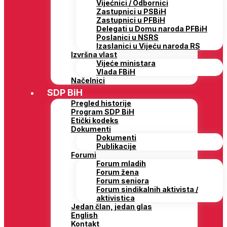
Vijećnici / Odbornici
Zastupnici u PSBiH
Zastupnici u PFBiH
Delegati u Domu naroda PFBiH
Poslanici u NSRS
Izaslanici u Vijeću naroda RS
Izvršna vlast
Vijeće ministara
Vlada FBiH
Načelnici
SDP BiH
Pregled historije
Program SDP BiH
Etički kodeks
Dokumenti
Dokumenti
Publikacije
Forumi
Forum mladih
Forum žena
Forum seniora
Forum sindikalnih aktivista /
aktivistica
Jedan član, jedan glas
English
Kontakt