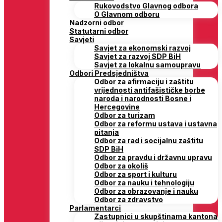
Rukovodstvo Glavnog odbora
O Glavnom odboru
Nadzorni odbor
Statutarni odbor
Savjeti
Savjet za ekonomski razvoj
Savjet za razvoj SDP BiH
Savjet za lokalnu samoupravu
Odbori Predsjedništva
Odbor za afirmaciju i zaštitu
vrijednosti antifašističke borbe
naroda i narodnosti Bosne i
Hercegovine
Odbor za turizam
Odbor za reformu ustava i ustavna
pitanja
Odbor za rad i socijalnu zaštitu
SDP BiH
Odbor za pravdu i državnu upravu
Odbor za okoliš
Odbor za sport i kulturu
Odbor za nauku i tehnologiju
Odbor za obrazovanje i nauku
Odbor za zdravstvo
Parlamentarci
Zastupnici u skupštinama kantona