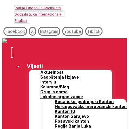
Partija Europskih Socijalista
Socijalistička Internacionala
English
Facebook
X
Instagram
YouTube
TikTok
Vijesti
Aktuelnosti
Saopštenja i izjave
Intervju
Kolumna/Blog
Drugi o nama
Lokalne organizacije
Bosansko-podrinjski Kanton
Hercegovačko-neretvanski kanton
Kanton 10
Kanton Sarajevo
Posavski kanton
Regija Banja Luka