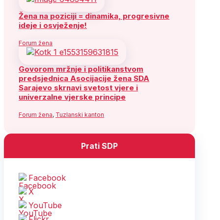
Žena na poziciji = dinamika, progresivne
ideje i osvježenje!
Forum žena
Govorom mržnje i politikanstvom
predsjednica Asocijacije žena SDA
Sarajevo skrnavi svetost vjere i
univerzalne vjerske principe
Forum žena
,
Tuzlanski kanton
Prati SDP
Facebook
X
YouTube
Flickr