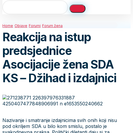
Home
Objave
Forumi
Forum žena
Reakcija na istup
predsjednice
Asocijacije žena SDA
KS – Džihad i izdajnici
Nazivanje i smatranje izdajnicima svih onih koji nisu
pod okriljem SDA u bilo kom smislu, postalo je
svakodnevna praksa. Politički diletanti daju si za