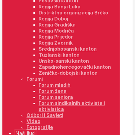
Posavski kanton
Regija Banja Luka
Distriktna organizacija Brčko
Regija Doboj
Regija Gradiška
Regija Modriča
Regija Prijedor
Regija Zvornik
Srednjobosanski kanton
Tuzlanski kanton
Unsko-sanski kanton
Zapadnohercegovački kanton
Zeničko-dobojski kanton
Forumi
Forum mladih
Forum žena
Forum seniora
Forum sindikalnih aktivista i
aktivistica
Odbori i Savjeti
Video
Fotografije
Naši ljudi