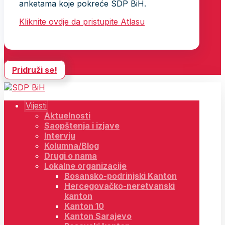
anketama koje pokreće SDP BiH.
Kliknite ovdje da pristupite Atlasu
Pridruži se!
Vijesti
Aktuelnosti
Saopštenja i izjave
Intervju
Kolumna/Blog
Drugi o nama
Lokalne organizacije
Bosansko-podrinjski Kanton
Hercegovačko-neretvanski
kanton
Kanton 10
Kanton Sarajevo