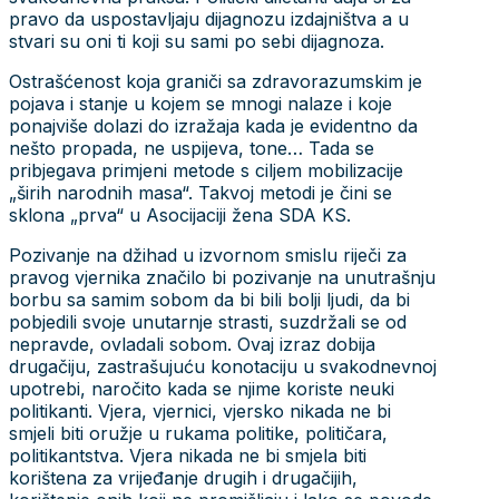
pravo da uspostavljaju dijagnozu izdajništva a u
stvari su oni ti koji su sami po sebi dijagnoza.
Ostrašćenost koja graniči sa zdravorazumskim je
pojava i stanje u kojem se mnogi nalaze i koje
ponajviše dolazi do izražaja kada je evidentno da
nešto propada, ne uspijeva, tone… Tada se
pribjegava primjeni metode s ciljem mobilizacije
„širih narodnih masa“. Takvoj metodi je čini se
sklona „prva“ u Asocijaciji žena SDA KS.
Pozivanje na džihad u izvornom smislu riječi za
pravog vjernika značilo bi pozivanje na unutrašnju
borbu sa samim sobom da bi bili bolji ljudi, da bi
pobjedili svoje unutarnje strasti, suzdržali se od
nepravde, ovladali sobom. Ovaj izraz dobija
drugačiju, zastrašujuću konotaciju u svakodnevnoj
upotrebi, naročito kada se njime koriste neuki
politikanti. Vjera, vjernici, vjersko nikada ne bi
smjeli biti oružje u rukama politike, političara,
politikantstva. Vjera nikada ne bi smjela biti
korištena za vrijeđanje drugih i drugačijih,