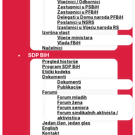
Vijećnici / Odbornici
Zastupnici u PSBiH
Zastupnici u PFBiH
Delegati u Domu naroda PFBiH
Poslanici u NSRS
Izaslanici u Vijeću naroda RS
Izvršna vlast
Vijeće ministara
Vlada FBiH
Načelnici
SDP BiH
Pregled historije
Program SDP BiH
Etički kodeks
Dokumenti
Dokumenti
Publikacije
Forumi
Forum mladih
Forum žena
Forum seniora
Forum sindikalnih aktivista /
aktivistica
Jedan član, jedan glas
English
Kontakt