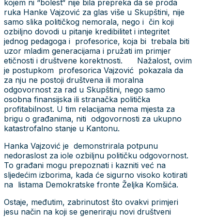
kojem ni “bolest“ nije bila prepreka da se proda
ruka Hanke Vajzović za glas više u Skupštini, nije
samo slika političkog nemorala, nego i čin koji
ozbiljno dovodi u pitanje kredibilitet i integritet
jednog pedagoga i profesorice, koja bi trebala biti
uzor mladim generacijama i pružati im primjer
etičnosti i društvene korektnosti. Nažalost, ovim
je postupkom profesorica Vajzović pokazala da
za nju ne postoji društvena ili moralna
odgovornost za rad u Skupštini, nego samo
osobna finansijska ili stranačka politička
profitabilnost. U tim relacijama nema mjesta za
brigu o građanima, niti odgovornosti za ukupno
katastrofalno stanje u Kantonu.
Hanka Vajzović je demonstrirala potpunu
nedoraslost za iole ozbiljnu političku odgovornost.
To građani mogu prepoznati i kazniti već na
sljedećim izborima, kada će sigurno visoko kotirati
na listama Demokratske fronte Željka Komšića.
Ostaje, međutim, zabrinutost što ovakvi primjeri
jesu način na koji se generiraju novi društveni