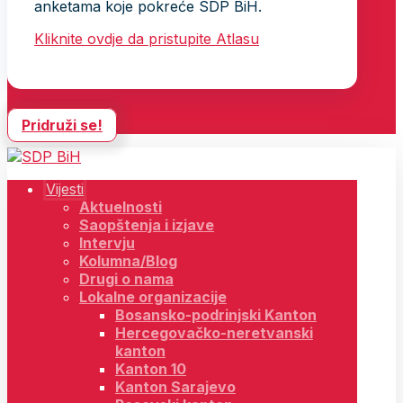
anketama koje pokreće SDP BiH.
Kliknite ovdje da pristupite Atlasu
Pridruži se!
Vijesti
Aktuelnosti
Saopštenja i izjave
Intervju
Kolumna/Blog
Drugi o nama
Lokalne organizacije
Bosansko-podrinjski Kanton
Hercegovačko-neretvanski
kanton
Kanton 10
Kanton Sarajevo