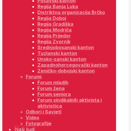
Posavski kanton
Regija Banja Luka
Distriktna organizacija Brčko
Regija Doboj
Regija Gradiška
Regija Modriča
Regija Prijedor
Regija Zvornik
Srednjobosanski kanton
Tuzlanski kanton
Unsko-sanski kanton
Zapadnohercegovački kanton
Zeničko-dobojski kanton
Forumi
Forum mladih
Forum žena
Forum seniora
Forum sindikalnih aktivista i
aktivistica
Odbori i Savjeti
Video
Fotografije
Naši ljudi