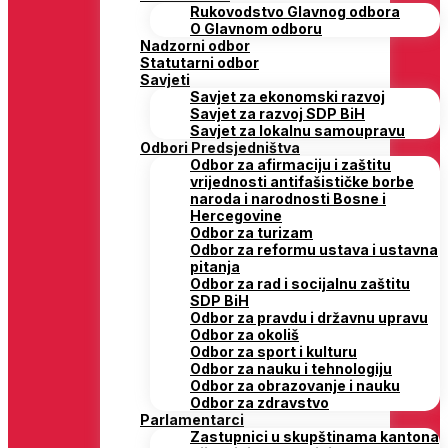
Rukovodstvo Glavnog odbora
O Glavnom odboru
Nadzorni odbor
Statutarni odbor
Savjeti
Savjet za ekonomski razvoj
Savjet za razvoj SDP BiH
Savjet za lokalnu samoupravu
Odbori Predsjedništva
Odbor za afirmaciju i zaštitu
vrijednosti antifašističke borbe
naroda i narodnosti Bosne i
Hercegovine
Odbor za turizam
Odbor za reformu ustava i ustavna
pitanja
Odbor za rad i socijalnu zaštitu
SDP BiH
Odbor za pravdu i državnu upravu
Odbor za okoliš
Odbor za sport i kulturu
Odbor za nauku i tehnologiju
Odbor za obrazovanje i nauku
Odbor za zdravstvo
Parlamentarci
Zastupnici u skupštinama kantona