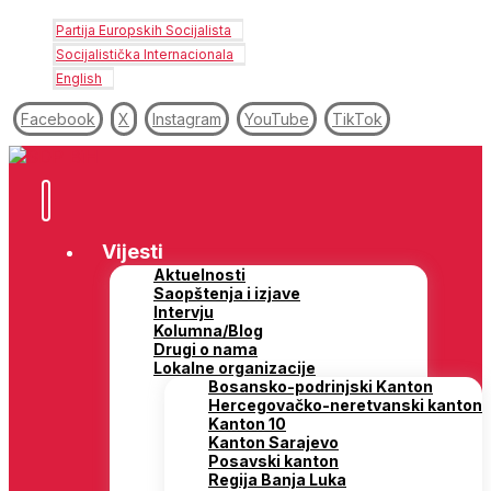
Partija Europskih Socijalista
Socijalistička Internacionala
English
Facebook
X
Instagram
YouTube
TikTok
Vijesti
Aktuelnosti
Saopštenja i izjave
Intervju
Kolumna/Blog
Drugi o nama
Lokalne organizacije
Bosansko-podrinjski Kanton
Hercegovačko-neretvanski kanton
Kanton 10
Kanton Sarajevo
Posavski kanton
Regija Banja Luka