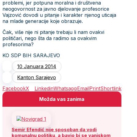
problemi, jer potpuna moralna i društvena
neogovornost za javno djelovanje profesorice
Vajzović dovodi u pitanje i karakter njenog uticaja
na mlade generacije koje obrazuje.
Čak, više nije ni pitanje trebaju li nam ovakvi
političari, nego šta da radimo sa ovakvim
profesorima?
KO SDP BIH SARAJEVO
10 Januara 2014
Kanton Sarajevo
Facebook
X
Linkedin
Whatsapp
Email
Print
Shortlink
Možda vas zanima
Semir Efendić nije sposoban da vodi
komunalnu politiku, a bavio bi se vanjskom