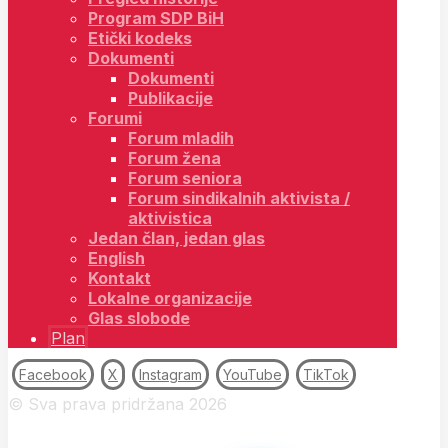
Program SDP BiH
Etički kodeks
Dokumenti
Dokumenti
Publikacije
Forumi
Forum mladih
Forum žena
Forum seniora
Forum sindikalnih aktivista /
aktivistica
Jedan član, jedan glas
English
Kontakt
Lokalne organizacije
Glas slobode
Plan
Facebook
X
Instagram
YouTube
TikTok
© Sva prava pridržana 2026