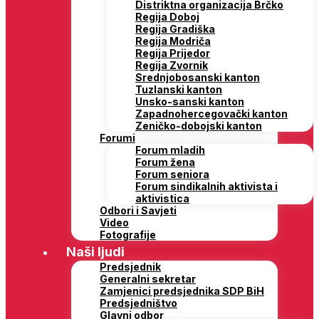
Distriktna organizacija Brčko
Regija Doboj
Regija Gradiška
Regija Modriča
Regija Prijedor
Regija Zvornik
Srednjobosanski kanton
Tuzlanski kanton
Unsko-sanski kanton
Zapadnohercegovački kanton
Zeničko-dobojski kanton
Forumi
Forum mladih
Forum žena
Forum seniora
Forum sindikalnih aktivista i
aktivistica
Odbori i Savjeti
Video
Fotografije
Naši ljudi
Predsjednik
Generalni sekretar
Zamjenici predsjednika SDP BiH
Predsjedništvo
Glavni odbor