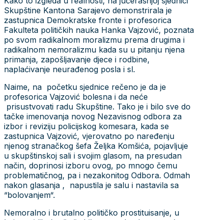
Kako to izgleda u realnosti, na jučerašnjoj sjednici
Skupštine Kantona Sarajevo demonstrirala je
zastupnica Demokratske fronte i profesorica
Fakulteta političkih nauka Hanka Vajzović, poznata
po svom radikalnom moralizmu prema drugima i
radikalnom nemoralizmu kada su u pitanju njena
primanja, zapošljavanje djece i rodbine,
naplaćivanje neurađenog posla i sl.
Naime, na početku sjednice rečeno je da je
profesorica Vajzović bolesna i da neće
prisustvovati radu Skupštine. Tako je i bilo sve do
tačke imenovanja novog Nezavisnog odbora za
izbor i reviziju policijskog komesara, kada se
zastupnica Vajzović, vjerovatno po naređenju
njenog stranačkog šefa Željka Komšića, pojavljuje
u skupštinskoj sali i svojim glasom, na presudan
način, doprinosi izboru ovog, po mnogo čemu
problematičnog, pa i nezakonitog Odbora. Odmah
nakon glasanja , napustila je salu i nastavila sa
“bolovanjem“.
Nemoralno i brutalno političko prostituisanje, u