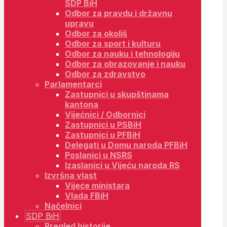
SDP BiH
Odbor za pravdu i državnu
upravu
Odbor za okoliš
Odbor za sport i kulturu
Odbor za nauku i tehnologiju
Odbor za obrazovanje i nauku
Odbor za zdravstvo
Parlamentarci
Zastupnici u skupštinama
kantona
Vijećnici / Odbornici
Zastupnici u PSBiH
Zastupnici u PFBiH
Delegati u Domu naroda PFBiH
Poslanici u NSRS
Izaslanici u Vijeću naroda RS
Izvršna vlast
Vijeće ministara
Vlada FBiH
Načelnici
SDP BiH
Pregled historije