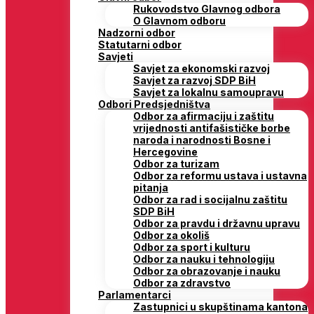
Rukovodstvo Glavnog odbora
O Glavnom odboru
Nadzorni odbor
Statutarni odbor
Savjeti
Savjet za ekonomski razvoj
Savjet za razvoj SDP BiH
Savjet za lokalnu samoupravu
Odbori Predsjedništva
Odbor za afirmaciju i zaštitu
vrijednosti antifašističke borbe
naroda i narodnosti Bosne i
Hercegovine
Odbor za turizam
Odbor za reformu ustava i ustavna
pitanja
Odbor za rad i socijalnu zaštitu
SDP BiH
Odbor za pravdu i državnu upravu
Odbor za okoliš
Odbor za sport i kulturu
Odbor za nauku i tehnologiju
Odbor za obrazovanje i nauku
Odbor za zdravstvo
Parlamentarci
Zastupnici u skupštinama kantona