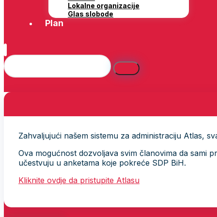
Lokalne organizacije
Glas slobode
Plan
Zahvaljujući našem sistemu za administraciju Atlas, svak
Ova mogućnost dozvoljava svim članovima da sami provj
učestvuju u anketama koje pokreće SDP BiH.
Kliknite ovdje da pristupite Atlasu