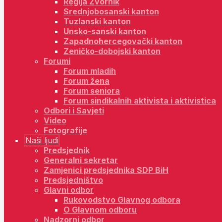
Regija Zvornik
Srednjobosanski kanton
Tuzlanski kanton
Unsko-sanski kanton
Zapadnohercegovački kanton
Zeničko-dobojski kanton
Forumi
Forum mladih
Forum žena
Forum seniora
Forum sindikalnih aktivista i aktivistica
Odbori i Savjeti
Video
Fotografije
Naši ljudi
Predsjednik
Generalni sekretar
Zamjenici predsjednika SDP BiH
Predsjedništvo
Glavni odbor
Rukovodstvo Glavnog odbora
O Glavnom odboru
Nadzorni odbor