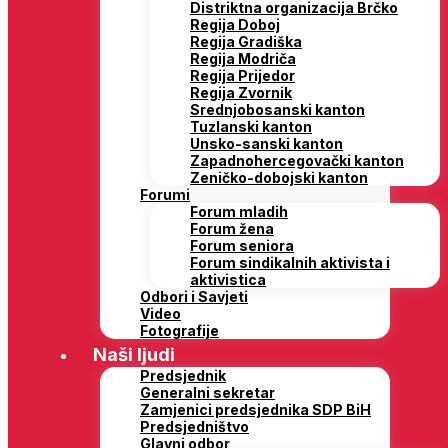
Distriktna organizacija Brčko
Regija Doboj
Regija Gradiška
Regija Modriča
Regija Prijedor
Regija Zvornik
Srednjobosanski kanton
Tuzlanski kanton
Unsko-sanski kanton
Zapadnohercegovački kanton
Zeničko-dobojski kanton
Forumi
Forum mladih
Forum žena
Forum seniora
Forum sindikalnih aktivista i
aktivistica
Odbori i Savjeti
Video
Fotografije
Naši ljudi
Predsjednik
Generalni sekretar
Zamjenici predsjednika SDP BiH
Predsjedništvo
Glavni odbor