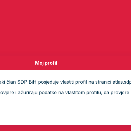
Moj profil
i član SDP BiH posjeduje vlastiti profil na stranici atlas.sd
ere i ažuriraju podatke na vlastitom profilu, da provjere s