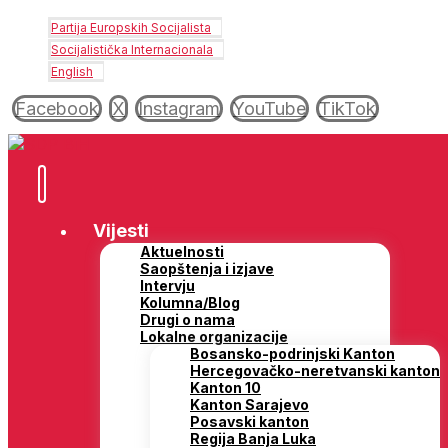
Partija Europskih Socijalista
Socijalistička Internacionala
English
Facebook
X
Instagram
YouTube
TikTok
Vijesti
Aktuelnosti
Saopštenja i izjave
Intervju
Kolumna/Blog
Drugi o nama
Lokalne organizacije
Bosansko-podrinjski Kanton
Hercegovačko-neretvanski kanton
Kanton 10
Kanton Sarajevo
Posavski kanton
Regija Banja Luka