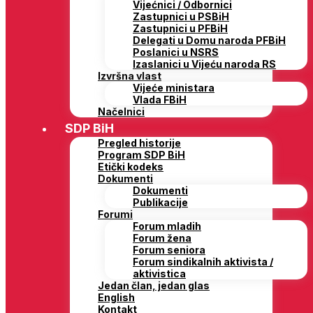
Vijećnici / Odbornici
Zastupnici u PSBiH
Zastupnici u PFBiH
Delegati u Domu naroda PFBiH
Poslanici u NSRS
Izaslanici u Vijeću naroda RS
Izvršna vlast
Vijeće ministara
Vlada FBiH
Načelnici
SDP BiH
Pregled historije
Program SDP BiH
Etički kodeks
Dokumenti
Dokumenti
Publikacije
Forumi
Forum mladih
Forum žena
Forum seniora
Forum sindikalnih aktivista /
aktivistica
Jedan član, jedan glas
English
Kontakt