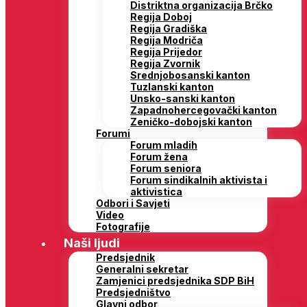
Distriktna organizacija Brčko
Regija Doboj
Regija Gradiška
Regija Modriča
Regija Prijedor
Regija Zvornik
Srednjobosanski kanton
Tuzlanski kanton
Unsko-sanski kanton
Zapadnohercegovački kanton
Zeničko-dobojski kanton
Forumi
Forum mladih
Forum žena
Forum seniora
Forum sindikalnih aktivista i
aktivistica
Odbori i Savjeti
Video
Fotografije
Naši ljudi
Predsjednik
Generalni sekretar
Zamjenici predsjednika SDP BiH
Predsjedništvo
Glavni odbor