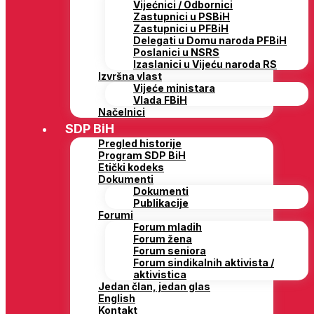
Vijećnici / Odbornici
Zastupnici u PSBiH
Zastupnici u PFBiH
Delegati u Domu naroda PFBiH
Poslanici u NSRS
Izaslanici u Vijeću naroda RS
Izvršna vlast
Vijeće ministara
Vlada FBiH
Načelnici
SDP BiH
Pregled historije
Program SDP BiH
Etički kodeks
Dokumenti
Dokumenti
Publikacije
Forumi
Forum mladih
Forum žena
Forum seniora
Forum sindikalnih aktivista /
aktivistica
Jedan član, jedan glas
English
Kontakt