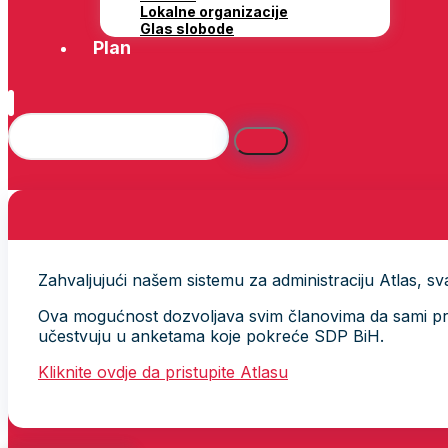
Lokalne organizacije
Glas slobode
Plan
Zahvaljujući našem sistemu za administraciju Atlas, svak
Ova mogućnost dozvoljava svim članovima da sami provj
učestvuju u anketama koje pokreće SDP BiH.
Kliknite ovdje da pristupite Atlasu