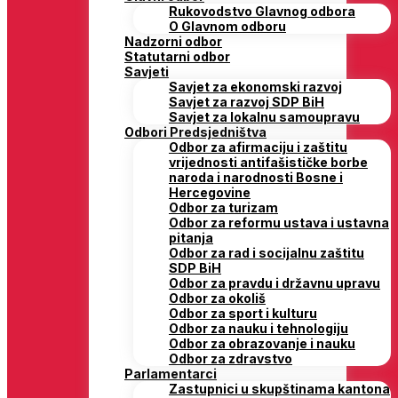
Rukovodstvo Glavnog odbora
O Glavnom odboru
Nadzorni odbor
Statutarni odbor
Savjeti
Savjet za ekonomski razvoj
Savjet za razvoj SDP BiH
Savjet za lokalnu samoupravu
Odbori Predsjedništva
Odbor za afirmaciju i zaštitu
vrijednosti antifašističke borbe
naroda i narodnosti Bosne i
Hercegovine
Odbor za turizam
Odbor za reformu ustava i ustavna
pitanja
Odbor za rad i socijalnu zaštitu
SDP BiH
Odbor za pravdu i državnu upravu
Odbor za okoliš
Odbor za sport i kulturu
Odbor za nauku i tehnologiju
Odbor za obrazovanje i nauku
Odbor za zdravstvo
Parlamentarci
Zastupnici u skupštinama kantona