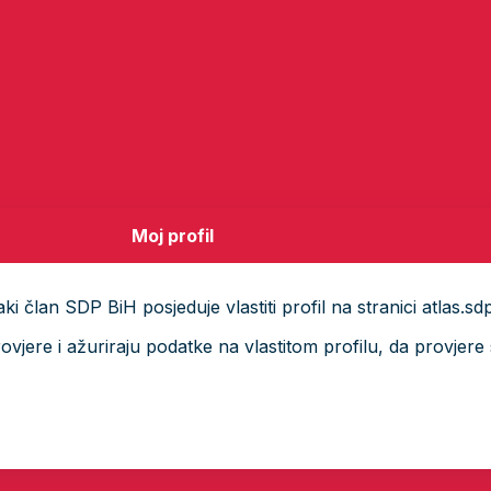
Moj profil
i član SDP BiH posjeduje vlastiti profil na stranici atlas.sd
ere i ažuriraju podatke na vlastitom profilu, da provjere s