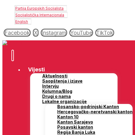
Partija Europskih Socijalista
Socijalistička Internacionala
English
Facebook
X
Instagram
YouTube
TikTok
Vijesti
Aktuelnosti
Saopštenja i izjave
Intervju
Kolumna/Blog
Drugi o nama
Lokalne organizacije
Bosansko-podrinjski Kanton
Hercegovačko-neretvanski kanton
Kanton 10
Kanton Sarajevo
Posavski kanton
Regija Banja Luka