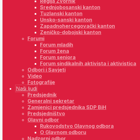
Regija Zvornik
Srednjobosanski kanton
Tuzlanski kanton
Unsko-sanski kanton
Zapadnohercegovački kanton
Zeničko-dobojski kanton
Forumi
Forum mladih
Forum žena
Forum seniora
Forum sindikalnih aktivista i aktivistica
Odbori i Savjeti
Video
Fotografije
Naši ljudi
Predsjednik
Generalni sekretar
Zamjenici predsjednika SDP BiH
Predsjedništvo
Glavni odbor
Rukovodstvo Glavnog odbora
O Glavnom odboru
Nadzorni odbor