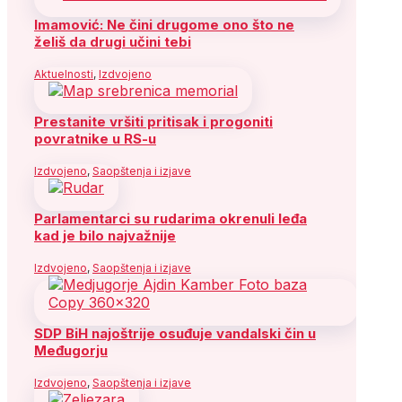
Imamović: Ne čini drugome ono što ne
želiš da drugi učini tebi
Aktuelnosti
,
Izdvojeno
Prestanite vršiti pritisak i progoniti
povratnike u RS-u
Izdvojeno
,
Saopštenja i izjave
Parlamentarci su rudarima okrenuli leđa
kad je bilo najvažnije
Izdvojeno
,
Saopštenja i izjave
SDP BiH najoštrije osuđuje vandalski čin u
Međugorju
Izdvojeno
,
Saopštenja i izjave