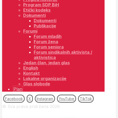
Program SDP BiH
Etički kodeks
Dokumenti
Dokumenti
Publikacije
Forumi
Forum mladih
Forum žena
Forum seniora
Forum sindikalnih aktivista /
aktivistica
Jedan član, jedan glas
English
Kontakt
Lokalne organizacije
Glas slobode
Plan
Facebook
X
Instagram
YouTube
TikTok
© Sva prava pridržana 2026