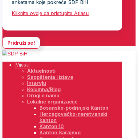
anketama koje pokreće SDP BiH.
Kliknite ovdje da pristupite Atlasu
Pridruži se!
Vijesti
Aktuelnosti
Saopštenja i izjave
Intervju
Kolumna/Blog
Drugi o nama
Lokalne organizacije
Bosansko-podrinjski Kanton
Hercegovačko-neretvanski
kanton
Kanton 10
Kanton Sarajevo