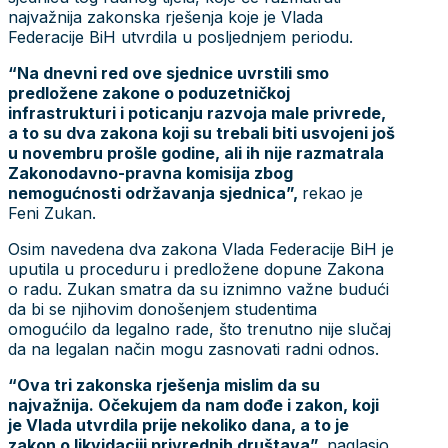
najvažnija zakonska rješenja koje je Vlada
Federacije BiH utvrdila u posljednjem periodu.
“Na dnevni red ove sjednice uvrstili smo
predložene zakone o poduzetničkoj
infrastrukturi i poticanju razvoja male privrede,
a to su dva zakona koji su trebali biti usvojeni još
u novembru prošle godine, ali ih nije razmatrala
Zakonodavno-pravna komisija zbog
nemogućnosti održavanja sjednica”,
rekao je
Feni Zukan.
Osim navedena dva zakona Vlada Federacije BiH je
uputila u proceduru i predložene dopune Zakona
o radu. Zukan smatra da su iznimno važne budući
da bi se njihovim donošenjem studentima
omogućilo da legalno rade, što trenutno nije slučaj
da na legalan način mogu zasnovati radni odnos.
“Ova tri zakonska rješenja mislim da su
najvažnija. Očekujem da nam dođe i zakon, koji
je Vlada utvrdila prije nekoliko dana, a to je
zakon o likvidaciji privrednih društava”,
naglasio