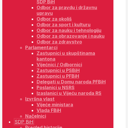
SDP BiH
Odbor za pravdu i državnu
upravu
Odbor za okoliš
Odbor za sport i kulturu
Odbor za nauku i tehnologiju
Odbor za obrazovanje i nauku
Odbor za zdravstvo
Parlamentarci
Zastupnici u skupštinama
kantona
Vijećnici / Odbornici
Zastupnici u PSBiH
Zastupnici u PFBiH
Delegati u Domu naroda PFBiH
Poslanici u NSRS
Izaslanici u Vijeću naroda RS
Izvršna vlast
Vijeće ministara
Vlada FBiH
Načelnici
SDP BiH
Pregled historije