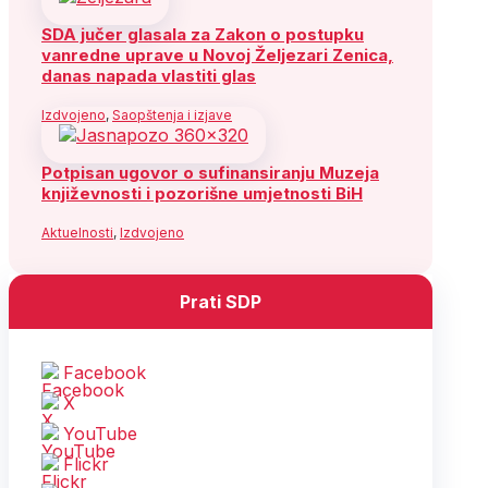
SDA jučer glasala za Zakon o postupku
vanredne uprave u Novoj Željezari Zenica,
danas napada vlastiti glas
Izdvojeno
,
Saopštenja i izjave
Potpisan ugovor o sufinansiranju Muzeja
književnosti i pozorišne umjetnosti BiH
Aktuelnosti
,
Izdvojeno
Prati SDP
Facebook
X
YouTube
Flickr