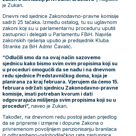
je Zukan.
Dnevni red sjednice Zakonodavno-pravne komisije
sadrži 25 tačaka. Između ostalog, tu su uglavnom
zakoni koji su u parlamentarnu proceduru uputili
zastupnici i delegati u Parlamentu FBiH. Najviše
zakonskih rješenja uputio je predsjednik Kluba
Stranke za BiH Admir Čavalić.
“Odlučili smo da na ovaj način sazovemo
sjednicu kako bismo svim ovim propisima koji su
u proceduri omogućili da se nađu i na dnevnom
redu sjednice Predstavničkog doma, koja je
planirana za kraj februara. Vjerujem da ćemo 15.
februara održati sjednicu Zakonodavno-pravne
komisije, imati potreban kvorum i dati
odgovarajuća mišljenja svim propisima koji su u
proceduri”,
naveo je Zukan.
Također, na dnevnom redu postoji jedan prijedlog
da se pripreme i izmjene i dopune Zakona o
privremenom povoljnijem penzionisanju branilaca
iz odbrambeno-oslobodilačkog rata zastupnice