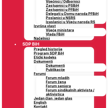
Vijećnici / Odbornici
Zastupnici u PSBiH
Zastupnici u PFBiH
Delegati u Domu naroda PFBiH
Poslanici u NSRS
Izaslanici u Vijeću naroda RS
Izvršna vlast
Vijeće ministara
Vlada FBiH
Načelnici
SDP BiH
Pregled historije
Program SDP BiH
Etički kodeks
Dokumenti
Dokumenti
Publikacije
Forumi
Forum mladih
Forum žena
Forum seniora
Forum sindikalnih aktivista /
aktivistica
Jedan član, jedan glas
English
Kontakt