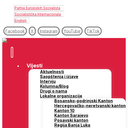
Partija Europskih Socijalista
Socijalistička Internacionala
English
Facebook
X
Instagram
YouTube
TikTok
Vijesti
Aktuelnosti
Saopštenja i izjave
Intervju
Kolumna/Blog
Drugi o nama
Lokalne organizacije
Bosansko-podrinjski Kanton
Hercegovačko-neretvanski kanton
Kanton 10
Kanton Sarajevo
Posavski kanton
Regija Banja Luka