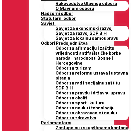
Rukovodstvo Glavnog odbora
O Glavnom odboru
Nadzorni odbor
Statutarni odbor
Savjeti
Savjet za ekonomski razvoj
Savjet za razvoj SDP BiH
Savjet za lokalnu samoupravu
Odbori Predsjedništva
Odbor za afirmaciju i zaštitu
vrijednosti antifašističke borbe
naroda i narodnosti Bosne i
Hercegovine
Odbor za turizam
Odbor za reformu ustava i ustavna
pitanja
Odbor za rad i socijalnu zaštitu
SDP BiH
Odbor za pravdu i državnu upravu
Odbor za okoliš
Odbor za sport i kulturu
Odbor za nauku i tehnologiju
Odbor za obrazovanje i nauku
Odbor za zdravstvo
Parlamentarci
Zastupnici u skupštinama kantona