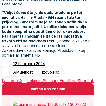
Edite Mazić.
“Vidjet ćemo šta je do sada uređeno po toj
inicijativi, da li je Vlada FBiH razmatala taj
prijedlog. Smatram da je taj zakon definitivno
potrebno unaprijediti. Ukoliko dokumentacija
bude kompletna uputit ćemo to rukovodstvu
Parlamenta i nadam se da će i ta inicijativa
uskoro biti na dnevnom redu”,
dodao je Zukan u
izjavi za Fenu uoči naredne sjednice
Zakonodavno-pravne komisije Predstavničkog
doma Parlamenta FBiH.
12 Februara 2024
Aktuelnosti
Izdvojeno
Facebook
X
Linkedin
Whatsapp
Email
Print
Shortlink
Možda vas zanima