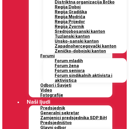
Distriktna organizacija Brčko
Regija Doboj
Regija Gradiška
Regija Modriča
Regija Prijedor
Regija Zvornik
Srednjobosanski kanton
Tuzlanski kanton
Unsko-sanski kanton
Zapadnohercegovački kanton
Zeničko-dobojski kanton
Forumi
Forum mladih
Forum žena
Forum seniora
Forum sindikalnih aktivista i
aktivistica
Odbori i Savjeti
Video
Fotografije
Naši ljudi
Predsjednik
Generalni sekretar
Zamjenici predsjednika SDP BiH
Predsjedništvo
Glavni odbor