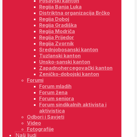
Posavski kanton
Regija Banja Luka
Distriktna organizacija Brčko
Regija Doboj
Regija Gradiška
Regija Modriča
Regija Prijedor
Regija Zvornik
Srednjobosanski kanton
Tuzlanski kanton
Unsko-sanski kanton
Zapadnohercegovački kanton
Zeničko-dobojski kanton
Forumi
Forum mladih
Forum žena
Forum seniora
Forum sindikalnih aktivista i
aktivistica
Odbori i Savjeti
Video
Fotografije
Naši ljudi