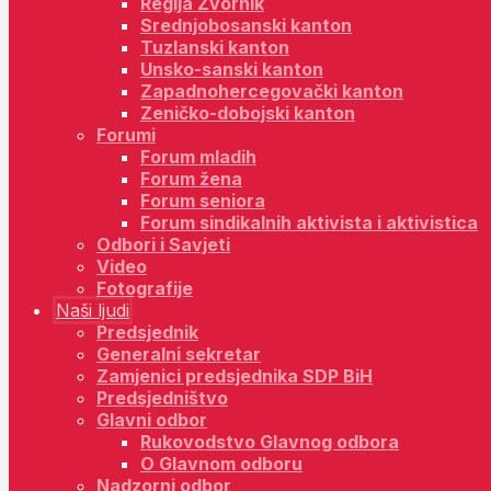
Regija Zvornik
Srednjobosanski kanton
Tuzlanski kanton
Unsko-sanski kanton
Zapadnohercegovački kanton
Zeničko-dobojski kanton
Forumi
Forum mladih
Forum žena
Forum seniora
Forum sindikalnih aktivista i aktivistica
Odbori i Savjeti
Video
Fotografije
Naši ljudi
Predsjednik
Generalni sekretar
Zamjenici predsjednika SDP BiH
Predsjedništvo
Glavni odbor
Rukovodstvo Glavnog odbora
O Glavnom odboru
Nadzorni odbor