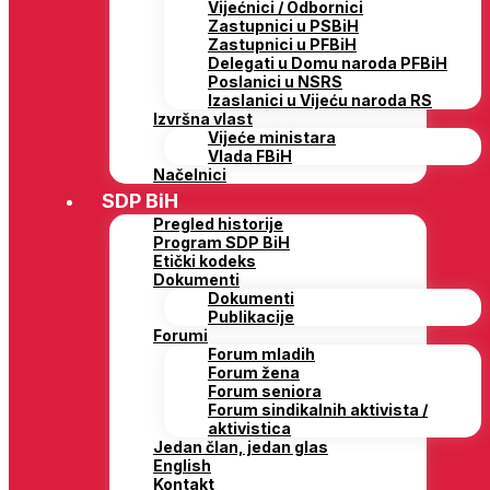
Vijećnici / Odbornici
Zastupnici u PSBiH
Zastupnici u PFBiH
Delegati u Domu naroda PFBiH
Poslanici u NSRS
Izaslanici u Vijeću naroda RS
Izvršna vlast
Vijeće ministara
Vlada FBiH
Načelnici
SDP BiH
Pregled historije
Program SDP BiH
Etički kodeks
Dokumenti
Dokumenti
Publikacije
Forumi
Forum mladih
Forum žena
Forum seniora
Forum sindikalnih aktivista /
aktivistica
Jedan član, jedan glas
English
Kontakt