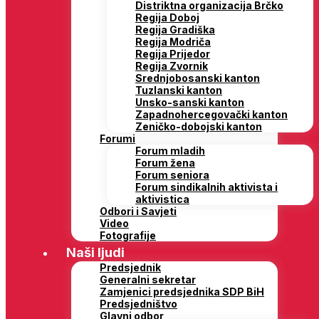
Distriktna organizacija Brčko
Regija Doboj
Regija Gradiška
Regija Modriča
Regija Prijedor
Regija Zvornik
Srednjobosanski kanton
Tuzlanski kanton
Unsko-sanski kanton
Zapadnohercegovački kanton
Zeničko-dobojski kanton
Forumi
Forum mladih
Forum žena
Forum seniora
Forum sindikalnih aktivista i
aktivistica
Odbori i Savjeti
Video
Fotografije
Naši ljudi
Predsjednik
Generalni sekretar
Zamjenici predsjednika SDP BiH
Predsjedništvo
Glavni odbor