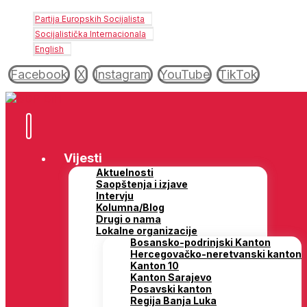
Partija Europskih Socijalista
Socijalistička Internacionala
English
Facebook
X
Instagram
YouTube
TikTok
Vijesti
Aktuelnosti
Saopštenja i izjave
Intervju
Kolumna/Blog
Drugi o nama
Lokalne organizacije
Bosansko-podrinjski Kanton
Hercegovačko-neretvanski kanton
Kanton 10
Kanton Sarajevo
Posavski kanton
Regija Banja Luka