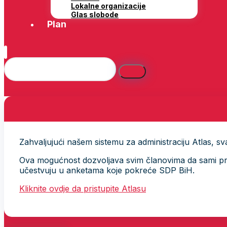
Lokalne organizacije
Glas slobode
Plan
Zahvaljujući našem sistemu za administraciju Atlas, svak
Ova mogućnost dozvoljava svim članovima da sami provj
učestvuju u anketama koje pokreće SDP BiH.
Kliknite ovdje da pristupite Atlasu