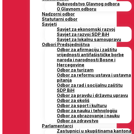
Rukovodstvo Glavnog odbora
O Glavnom odboru
Nadzorni odbor
Statutarni odbor
Savjeti
Savjet za ekonomski razvoj
Savjet za razvoj SDP BiH
Savjet za lokalnu samoupravu
Odbori Predsjedništva
Odbor za afirmaciju i zaštitu
vrijednosti antifašističke borbe
naroda i narodnosti Bosne i
Hercegovine
Odbor za turizam
Odbor za reformu ustava i ustavna
pitanja
Odbor za rad i socijalnu zaštitu
SDP BiH
Odbor za pravdu i državnu upravu
Odbor za okoliš
Odbor za sport i kulturu
Odbor za nauku i tehnologiju
Odbor za obrazovanje i nauku
Odbor za zdravstvo
Parlamentarci
Zastupnici u skupštinama kantona