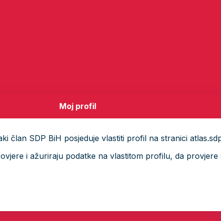
Moj profil
i član SDP BiH posjeduje vlastiti profil na stranici atlas.sd
ere i ažuriraju podatke na vlastitom profilu, da provjere s