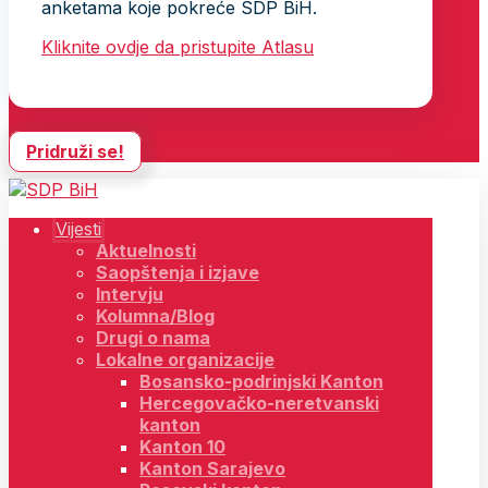
anketama koje pokreće SDP BiH.
Kliknite ovdje da pristupite Atlasu
Pridruži se!
Vijesti
Aktuelnosti
Saopštenja i izjave
Intervju
Kolumna/Blog
Drugi o nama
Lokalne organizacije
Bosansko-podrinjski Kanton
Hercegovačko-neretvanski
kanton
Kanton 10
Kanton Sarajevo