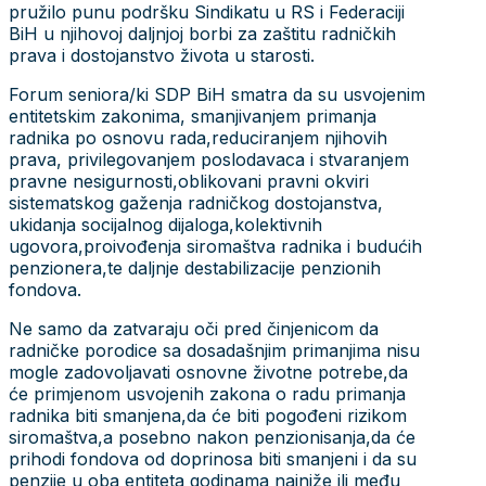
pružilo punu podršku Sindikatu u RS i Federaciji
BiH u njihovoj daljnjoj borbi za zaštitu radničkih
prava i dostojanstvo života u starosti.
Forum seniora/ki SDP BiH smatra da su usvojenim
entitetskim zakonima, smanjivanjem primanja
radnika po osnovu rada,reduciranjem njihovih
prava, privilegovanjem poslodavaca i stvaranjem
pravne nesigurnosti,oblikovani pravni okviri
sistematskog gaženja radničkog dostojanstva,
ukidanja socijalnog dijaloga,kolektivnih
ugovora,proivođenja siromaštva radnika i budućih
penzionera,te daljnje destabilizacije penzionih
fondova.
Ne samo da zatvaraju oči pred činjenicom da
radničke porodice sa dosadašnjim primanjima nisu
mogle zadovoljavati osnovne životne potrebe,da
će primjenom usvojenih zakona o radu primanja
radnika biti smanjena,da će biti pogođeni rizikom
siromaštva,a posebno nakon penzionisanja,da će
prihodi fondova od doprinosa biti smanjeni i da su
penzije u oba entiteta godinama najniže ili među