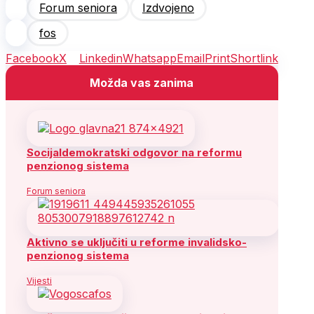
Forum seniora
Izdvojeno
fos
Facebook
X
Linkedin
Whatsapp
Email
Print
Shortlink
Možda vas zanima
Socijaldemokratski odgovor na reformu
penzionog sistema
Forum seniora
Aktivno se uključiti u reforme invalidsko-
penzionog sistema
Vijesti