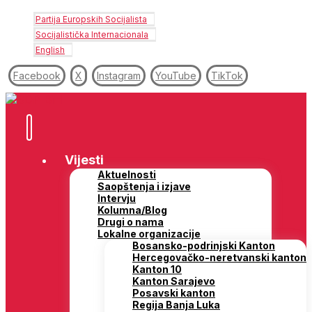
Partija Europskih Socijalista
Socijalistička Internacionala
English
Facebook
X
Instagram
YouTube
TikTok
Vijesti
Aktuelnosti
Saopštenja i izjave
Intervju
Kolumna/Blog
Drugi o nama
Lokalne organizacije
Bosansko-podrinjski Kanton
Hercegovačko-neretvanski kanton
Kanton 10
Kanton Sarajevo
Posavski kanton
Regija Banja Luka