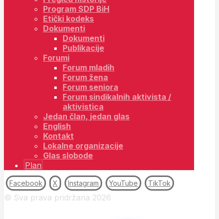
Program SDP BiH
Etički kodeks
Dokumenti
Dokumenti
Publikacije
Forumi
Forum mladih
Forum žena
Forum seniora
Forum sindikalnih aktivista /
aktivistica
Jedan član, jedan glas
English
Kontakt
Lokalne organizacije
Glas slobode
Plan
Facebook
X
Instagram
YouTube
TikTok
© Sva prava pridržana 2026