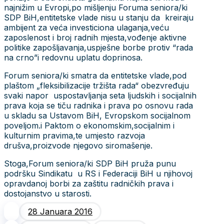
najnižim u Evropi,po mišljenju Foruma seniora/ki
SDP BiH,entitetske vlade nisu u stanju da kreiraju
ambijent za veća investiciona ulaganja,veću
zaposlenost i broj radnih mjesta,vođenje aktivne
politike zapošljavanja,uspješne borbe protiv “rada
na crno”i redovnu uplatu doprinosa.
Forum seniora/ki smatra da entitetske vlade,pod
plaštom „fleksibilizacije tržišta rada“ obezvređuju
svaki napor uspostavljanja seta ljudskih i socijalnih
prava koja se tiču radnika i prava po osnovu rada
u skladu sa Ustavom BiH, Evropskom socijalnom
poveljom.i Paktom o ekonomskim,socijalnim i
kulturnim pravima,te umjesto razvoja
drušva,proizvode njegovo siromašenje.
Stoga,Forum seniora/ki SDP BiH pruža punu
podršku Sindikatu u RS i Federaciji BiH u njihovoj
opravdanoj borbi za zaštitu radničkih prava i
dostojanstvo u starosti.
28 Januara 2016