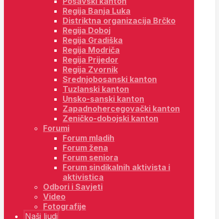
Posavski kanton
Regija Banja Luka
Distriktna organizacija Brčko
Regija Doboj
Regija Gradiška
Regija Modriča
Regija Prijedor
Regija Zvornik
Srednjobosanski kanton
Tuzlanski kanton
Unsko-sanski kanton
Zapadnohercegovački kanton
Zeničko-dobojski kanton
Forumi
Forum mladih
Forum žena
Forum seniora
Forum sindikalnih aktivista i
aktivistica
Odbori i Savjeti
Video
Fotografije
Naši ljudi