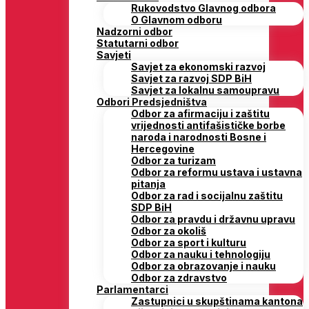
Rukovodstvo Glavnog odbora
O Glavnom odboru
Nadzorni odbor
Statutarni odbor
Savjeti
Savjet za ekonomski razvoj
Savjet za razvoj SDP BiH
Savjet za lokalnu samoupravu
Odbori Predsjedništva
Odbor za afirmaciju i zaštitu
vrijednosti antifašističke borbe
naroda i narodnosti Bosne i
Hercegovine
Odbor za turizam
Odbor za reformu ustava i ustavna
pitanja
Odbor za rad i socijalnu zaštitu
SDP BiH
Odbor za pravdu i državnu upravu
Odbor za okoliš
Odbor za sport i kulturu
Odbor za nauku i tehnologiju
Odbor za obrazovanje i nauku
Odbor za zdravstvo
Parlamentarci
Zastupnici u skupštinama kantona