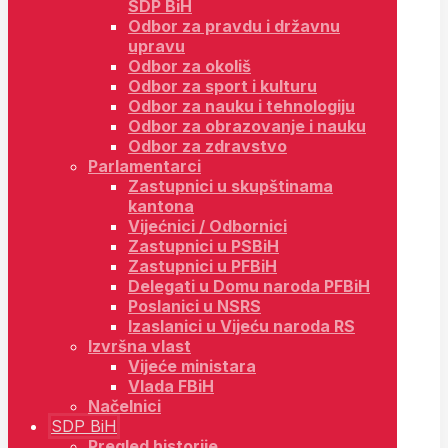
SDP BiH
Odbor za pravdu i državnu
upravu
Odbor za okoliš
Odbor za sport i kulturu
Odbor za nauku i tehnologiju
Odbor za obrazovanje i nauku
Odbor za zdravstvo
Parlamentarci
Zastupnici u skupštinama
kantona
Vijećnici / Odbornici
Zastupnici u PSBiH
Zastupnici u PFBiH
Delegati u Domu naroda PFBiH
Poslanici u NSRS
Izaslanici u Vijeću naroda RS
Izvršna vlast
Vijeće ministara
Vlada FBiH
Načelnici
SDP BiH
Pregled historije