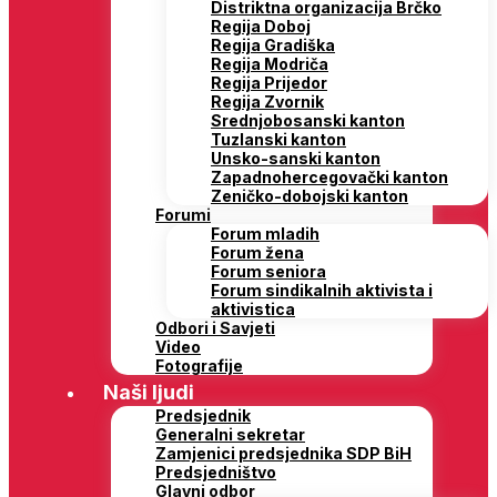
Distriktna organizacija Brčko
Regija Doboj
Regija Gradiška
Regija Modriča
Regija Prijedor
Regija Zvornik
Srednjobosanski kanton
Tuzlanski kanton
Unsko-sanski kanton
Zapadnohercegovački kanton
Zeničko-dobojski kanton
Forumi
Forum mladih
Forum žena
Forum seniora
Forum sindikalnih aktivista i
aktivistica
Odbori i Savjeti
Video
Fotografije
Naši ljudi
Predsjednik
Generalni sekretar
Zamjenici predsjednika SDP BiH
Predsjedništvo
Glavni odbor