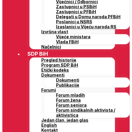
Vijećnici / Odbornici
Zastupnici u PSBiH
Zastupnici u PFBiH
Delegati u Domu naroda PFBiH
Poslanici u NSRS
Izaslanici u Vijeću naroda RS
Izvršna vlast
Vijeće ministara
Vlada FBiH
Načelnici
SDP BiH
Pregled historije
Program SDP BiH
Etički kodeks
Dokumenti
Dokumenti
Publikacije
Forumi
Forum mladih
Forum žena
Forum seniora
Forum sindikalnih aktivista /
aktivistica
Jedan član, jedan glas
English
Kontakt