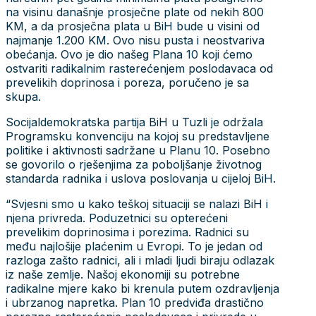
na visinu današnje prosječne plate od nekih 800
KM, a da prosječna plata u BiH bude u visini od
najmanje 1.200 KM. Ovo nisu pusta i neostvariva
obećanja. Ovo je dio našeg Plana 10 koji ćemo
ostvariti radikalnim rasterećenjem poslodavaca od
prevelikih doprinosa i poreza, poručeno je sa
skupa.
Socijaldemokratska partija BiH u Tuzli je održala
Programsku konvenciju na kojoj su predstavljene
politike i aktivnosti sadržane u Planu 10. Posebno
se govorilo o rješenjima za poboljšanje životnog
standarda radnika i uslova poslovanja u cijeloj BiH.
“Svjesni smo u kako teškoj situaciji se nalazi BiH i
njena privreda. Poduzetnici su opterećeni
prevelikim doprinosima i porezima. Radnici su
među najlošije plaćenim u Evropi. To je jedan od
razloga zašto radnici, ali i mladi ljudi biraju odlazak
iz naše zemlje. Našoj ekonomiji su potrebne
radikalne mjere kako bi krenula putem ozdravljenja
i ubrzanog napretka. Plan 10 predviđa drastično