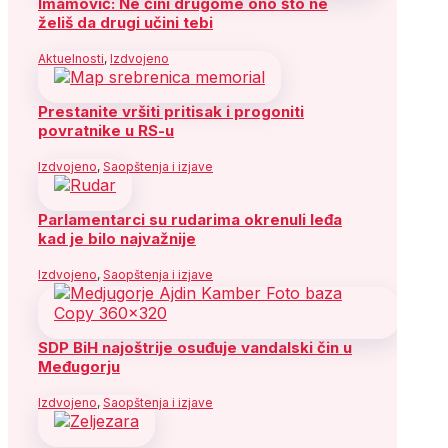
Imamović: Ne čini drugome ono što ne
želiš da drugi učini tebi
Aktuelnosti
,
Izdvojeno
Prestanite vršiti pritisak i progoniti
povratnike u RS-u
Izdvojeno
,
Saopštenja i izjave
Parlamentarci su rudarima okrenuli leđa
kad je bilo najvažnije
Izdvojeno
,
Saopštenja i izjave
SDP BiH najoštrije osuđuje vandalski čin u
Međugorju
Izdvojeno
,
Saopštenja i izjave