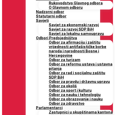
Rukovodstvo Glavnog odbora
O Glavnom odboru
Nadzorni odbor
Statutarni odbor
Savjeti
Savjet za ekonomski razvoj
Savjet za razvoj SDP BiH
Savjet za lokalnu samoupravu
Odbori Predsjedništva
Odbor za afirmaciju i zaštitu
vrijednosti antifašističke borbe
naroda i narodnosti Bosne i
Hercegovine
Odbor za turizam
Odbor za reformu ustava i ustavna
pitanja
Odbor za rad i socijalnu zaštitu
SDP BiH
Odbor za pravdu i državnu upravu
Odbor za okoliš
Odbor za sport i kulturu
Odbor za nauku i tehnologiju
Odbor za obrazovanje i nauku
Odbor za zdravstvo
Parlamentarci
Zastupnici u skupštinama kantona