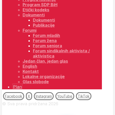
Program SDP BiH
Etički kodeks
Dokumenti
Dokumenti
Publikacije
Forumi
Forum mladih
Forum žena
Forum seniora
Forum sindikalnih aktivista /
aktivistica
Jedan član, jedan glas
English
Kontakt
Lokalne organizacije
Glas slobode
Plan
Facebook
X
Instagram
YouTube
TikTok
© Sva prava pridržana 2026