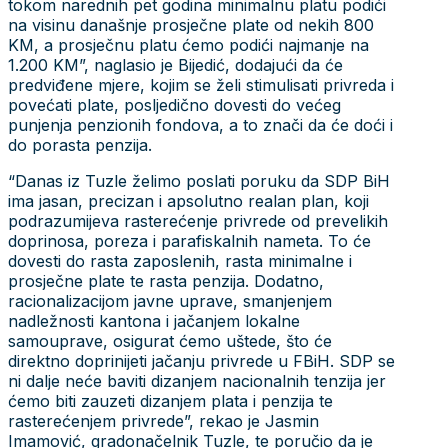
tokom narednih pet godina minimalnu platu podići
na visinu današnje prosječne plate od nekih 800
KM, a prosječnu platu ćemo podići najmanje na
1.200 KM”, naglasio je Bijedić, dodajući da će
predviđene mjere, kojim se želi stimulisati privreda i
povećati plate, posljedično dovesti do većeg
punjenja penzionih fondova, a to znači da će doći i
do porasta penzija.
“Danas iz Tuzle želimo poslati poruku da SDP BiH
ima jasan, precizan i apsolutno realan plan, koji
podrazumijeva rasterećenje privrede od prevelikih
doprinosa, poreza i parafiskalnih nameta. To će
dovesti do rasta zaposlenih, rasta minimalne i
prosječne plate te rasta penzija. Dodatno,
racionalizacijom javne uprave, smanjenjem
nadležnosti kantona i jačanjem lokalne
samouprave, osigurat ćemo uštede, što će
direktno doprinijeti jačanju privrede u FBiH. SDP se
ni dalje neće baviti dizanjem nacionalnih tenzija jer
ćemo biti zauzeti dizanjem plata i penzija te
rasterećenjem privrede”, rekao je Jasmin
Imamović, gradonačelnik Tuzle, te poručio da je