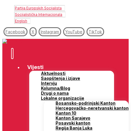
Partija Europskih Socijalista
Socijalistička Internacionala
English
Facebook
X
Instagram
YouTube
TikTok
Vijesti
Aktuelnosti
Saopštenja i izjave
Intervju
Kolumna/Blog
Drugi o nama
Lokalne organizacije
Bosansko-podrinjski Kanton
Hercegovačko-neretvanski kanton
Kanton 10
Kanton Sarajevo
Posavski kanton
Regija Banja Luka