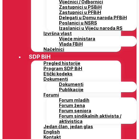
Vijećnici / Odbornici
Zastupnici u PSBiH
Zastupnici u PFBiH
Delegati u Domu naroda PFBiH
Poslanici u NSRS
Izaslanici u Vijeću naroda RS
Izvršna vlast
Vijeće ministara
Vlada FBiH
Načelnici
SDP BiH
Pregled historije
Program SDP BiH
Etički kodeks
Dokumenti
Dokumenti
Publikacije
Forumi
Forum mladih
Forum žena
Forum seniora
Forum sindikalnih aktivista /
aktivistica
Jedan član, jedan glas
English
Kontakt