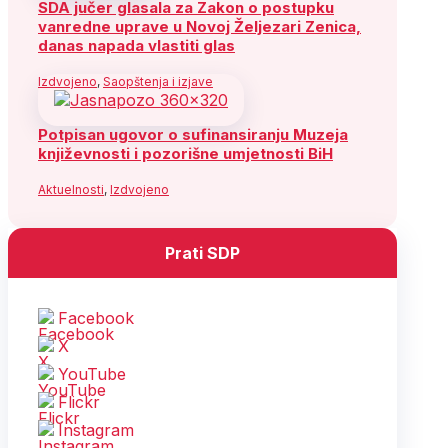
SDA jučer glasala za Zakon o postupku
vanredne uprave u Novoj Željezari Zenica,
danas napada vlastiti glas
Izdvojeno
,
Saopštenja i izjave
Potpisan ugovor o sufinansiranju Muzeja
književnosti i pozorišne umjetnosti BiH
Aktuelnosti
,
Izdvojeno
Prati SDP
Facebook
X
YouTube
Flickr
Instagram