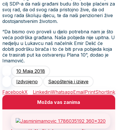
cilj SDP-a da naši građani budu što bolje plaćeni za
svoj rad, da od svog rada pristojno žive, da od
svog rada školuju djecu, te da naši penzioneri žive
dostojanstvenim životom.
“Da bismo ovo proveli u djelo potrebna nam je što
veća podrška građana. Naša pobjeda nije upitna. U
nedjelju u Lukavcu naš načelnik Emir Delić će
dobiti podršku birača i to će biti prva pobjeda koja
će trasirati put ka ostvarenju Plana 10”, dodao je
Imamović.
10 Maja 2018
Izdvojeno
Saopštenja i izjave
Facebook
X
Linkedin
Whatsapp
Email
Print
Shortlink
Možda vas zanima