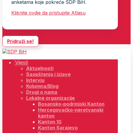
anketama koje pokreće SDP BiH.
Kliknite ovdje da pristupite Atlasu
Pridruži se!
Vijesti
Aktuelnosti
Saopštenja i izjave
Intervju
Kolumna/Blog
Drugi o nama
Lokalne organizacije
Bosansko-podrinjski Kanton
Hercegovačko-neretvanski
kanton
Kanton 10
Kanton Sarajevo