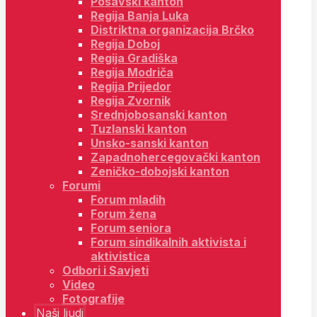
Posavski kanton
Regija Banja Luka
Distriktna organizacija Brčko
Regija Doboj
Regija Gradiška
Regija Modriča
Regija Prijedor
Regija Zvornik
Srednjobosanski kanton
Tuzlanski kanton
Unsko-sanski kanton
Zapadnohercegovački kanton
Zeničko-dobojski kanton
Forumi
Forum mladih
Forum žena
Forum seniora
Forum sindikalnih aktivista i
aktivistica
Odbori i Savjeti
Video
Fotografije
Naši ljudi