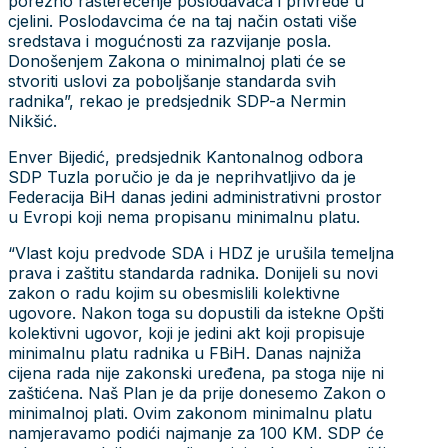
porezno rasterećenje poslodavaca i privrede u
cjelini. Poslodavcima će na taj način ostati više
sredstava i mogućnosti za razvijanje posla.
Donošenjem Zakona o minimalnoj plati će se
stvoriti uslovi za poboljšanje standarda svih
radnika”, rekao je predsjednik SDP-a Nermin
Nikšić.
Enver Bijedić, predsjednik Kantonalnog odbora
SDP Tuzla poručio je da je neprihvatljivo da je
Federacija BiH danas jedini administrativni prostor
u Evropi koji nema propisanu minimalnu platu.
“Vlast koju predvode SDA i HDZ je urušila temeljna
prava i zaštitu standarda radnika. Donijeli su novi
zakon o radu kojim su obesmislili kolektivne
ugovore. Nakon toga su dopustili da istekne Opšti
kolektivni ugovor, koji je jedini akt koji propisuje
minimalnu platu radnika u FBiH. Danas najniža
cijena rada nije zakonski uređena, pa stoga nije ni
zaštićena. Naš Plan je da prije donesemo Zakon o
minimalnoj plati. Ovim zakonom minimalnu platu
namjeravamo podići najmanje za 100 KM. SDP će