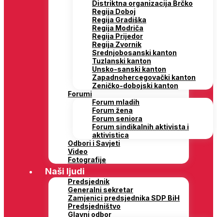
Distriktna organizacija Brčko
Regija Doboj
Regija Gradiška
Regija Modriča
Regija Prijedor
Regija Zvornik
Srednjobosanski kanton
Tuzlanski kanton
Unsko-sanski kanton
Zapadnohercegovački kanton
Zeničko-dobojski kanton
Forumi
Forum mladih
Forum žena
Forum seniora
Forum sindikalnih aktivista i
aktivistica
Odbori i Savjeti
Video
Fotografije
Naši ljudi
Predsjednik
Generalni sekretar
Zamjenici predsjednika SDP BiH
Predsjedništvo
Glavni odbor