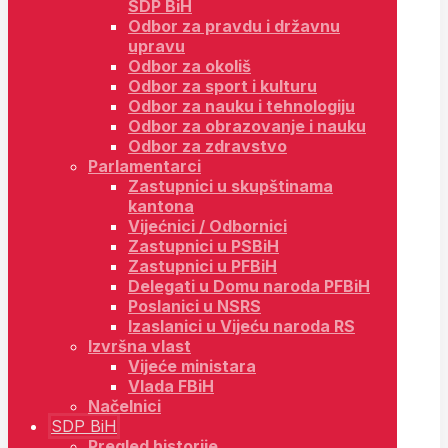
SDP BiH
Odbor za pravdu i državnu
upravu
Odbor za okoliš
Odbor za sport i kulturu
Odbor za nauku i tehnologiju
Odbor za obrazovanje i nauku
Odbor za zdravstvo
Parlamentarci
Zastupnici u skupštinama
kantona
Vijećnici / Odbornici
Zastupnici u PSBiH
Zastupnici u PFBiH
Delegati u Domu naroda PFBiH
Poslanici u NSRS
Izaslanici u Vijeću naroda RS
Izvršna vlast
Vijeće ministara
Vlada FBiH
Načelnici
SDP BiH
Pregled historije