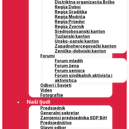
Distriktna organizacija Brčko
Regija Doboj
Regija Gradiška
Regija Modriča
Regija Prijedor
Regija Zvornik
Srednjobosanski kanton
Tuzlanski kanton
Unsko-sanski kanton
Zapadnohercegovački kanton
Zeničko-dobojski kanton
Forumi
Forum mladih
Forum žena
Forum seniora
Forum sindikalnih aktivista i
aktivistica
Odbori i Savjeti
Video
Fotografije
Naši ljudi
Predsjednik
Generalni sekretar
Zamjenici predsjednika SDP BiH
Predsjedništvo
Glavni odbor