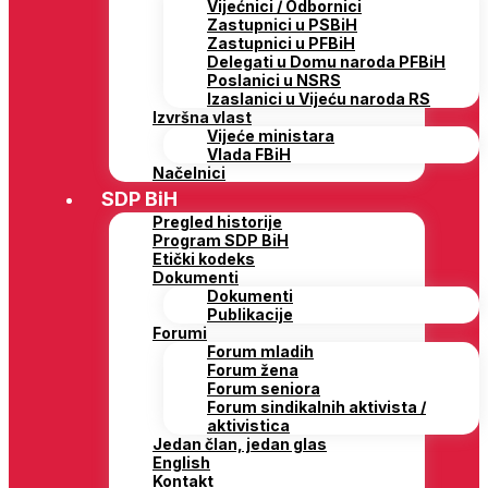
Vijećnici / Odbornici
Zastupnici u PSBiH
Zastupnici u PFBiH
Delegati u Domu naroda PFBiH
Poslanici u NSRS
Izaslanici u Vijeću naroda RS
Izvršna vlast
Vijeće ministara
Vlada FBiH
Načelnici
SDP BiH
Pregled historije
Program SDP BiH
Etički kodeks
Dokumenti
Dokumenti
Publikacije
Forumi
Forum mladih
Forum žena
Forum seniora
Forum sindikalnih aktivista /
aktivistica
Jedan član, jedan glas
English
Kontakt