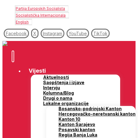
Partija Europskih Socijalista
Socijalistička Internacionala
English
Facebook
X
Instagram
YouTube
TikTok
Vijesti
Aktuelnosti
Saopštenja i izjave
Intervju
Kolumna/Blog
Drugi o nama
Lokalne organizacije
Bosansko-podrinjski Kanton
Hercegovačko-neretvanski kanton
Kanton 10
Kanton Sarajevo
Posavski kanton
Regija Banja Luka