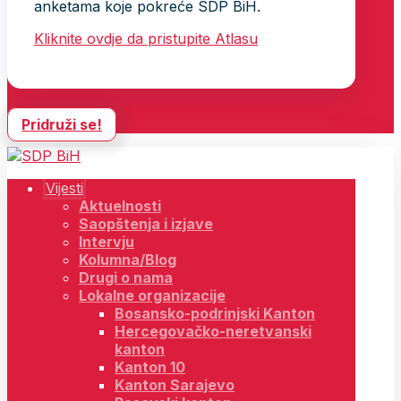
anketama koje pokreće SDP BiH.
Kliknite ovdje da pristupite Atlasu
Pridruži se!
Vijesti
Aktuelnosti
Saopštenja i izjave
Intervju
Kolumna/Blog
Drugi o nama
Lokalne organizacije
Bosansko-podrinjski Kanton
Hercegovačko-neretvanski
kanton
Kanton 10
Kanton Sarajevo