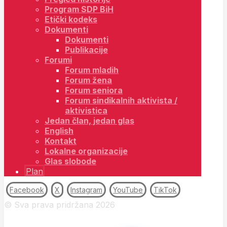
Program SDP BiH
Etički kodeks
Dokumenti
Dokumenti
Publikacije
Forumi
Forum mladih
Forum žena
Forum seniora
Forum sindikalnih aktivista /
aktivistica
Jedan član, jedan glas
English
Kontakt
Lokalne organizacije
Glas slobode
Plan
Facebook
X
Instagram
YouTube
TikTok
© Sva prava pridržana 2026