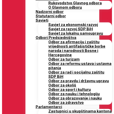
Rukovodstvo Glavnog odbora
O Glavnom odboru
Nadzorni odbor
Statutarni odbor
Savjeti
Savjet za ekonomski razvoj
Savjet za razvoj SDP BiH
Savjet za lokalnu samoupravu
Odbori Predsjedništva
Odbor za afirmaciju i zaštitu
vrijednosti antifašističke borbe
naroda i narodnosti Bosne i
Hercegovine
Odbor za turizam
Odbor za reformu ustava i ustavna
pitanja
Odbor za rad i socijalnu zaštitu
SDP BiH
Odbor za pravdu i državnu upravu
Odbor za okoliš
Odbor za sport i kulturu
Odbor za nauku i tehnologiju
Odbor za obrazovanje i nauku
Odbor za zdravstvo
Parlamentarci
Zastupnici u skupštinama kantona