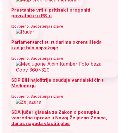
Prestanite vršiti pritisak i progoniti
povratnike u RS-u
Izdvojeno
,
Saopštenja i izjave
Parlamentarci su rudarima okrenuli leđa
kad je bilo najvažnije
Izdvojeno
,
Saopštenja i izjave
SDP BiH najoštrije osuđuje vandalski čin u
Međugorju
Izdvojeno
,
Saopštenja i izjave
SDA jučer glasala za Zakon o postupku
vanredne uprave u Novoj Željezari Zenica,
danas napada vlastiti glas