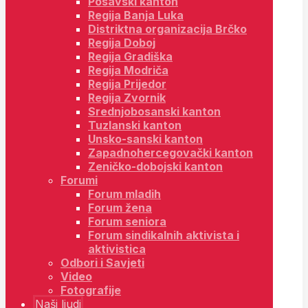
Posavski kanton
Regija Banja Luka
Distriktna organizacija Brčko
Regija Doboj
Regija Gradiška
Regija Modriča
Regija Prijedor
Regija Zvornik
Srednjobosanski kanton
Tuzlanski kanton
Unsko-sanski kanton
Zapadnohercegovački kanton
Zeničko-dobojski kanton
Forumi
Forum mladih
Forum žena
Forum seniora
Forum sindikalnih aktivista i
aktivistica
Odbori i Savjeti
Video
Fotografije
Naši ljudi