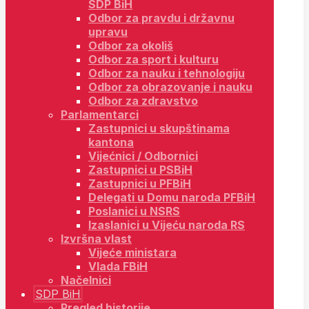
SDP BiH
Odbor za pravdu i državnu
upravu
Odbor za okoliš
Odbor za sport i kulturu
Odbor za nauku i tehnologiju
Odbor za obrazovanje i nauku
Odbor za zdravstvo
Parlamentarci
Zastupnici u skupštinama
kantona
Vijećnici / Odbornici
Zastupnici u PSBiH
Zastupnici u PFBiH
Delegati u Domu naroda PFBiH
Poslanici u NSRS
Izaslanici u Vijeću naroda RS
Izvršna vlast
Vijeće ministara
Vlada FBiH
Načelnici
SDP BiH
Pregled historije