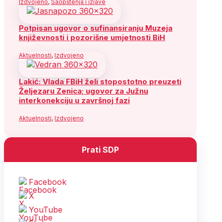
Izdvojeno
,
Saopštenja i izjave
Potpisan ugovor o sufinansiranju Muzeja
književnosti i pozorišne umjetnosti BiH
Aktuelnosti
,
Izdvojeno
Lakić: Vlada FBiH želi stopostotno preuzeti
Željezaru Zenica; ugovor za Južnu
interkonekciju u završnoj fazi
Aktuelnosti
,
Izdvojeno
Prati SDP
Facebook
X
YouTube