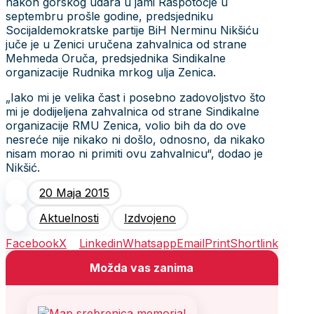
nakon gorskog udara u jami Raspotočje u
septembru prošle godine, predsjedniku
Socijaldemokratske partije BiH Nerminu Nikšiću
juče je u Zenici uručena zahvalnica od strane
Mehmeda Oruča, predsjednika Sindikalne
organizacije Rudnika mrkog ulja Zenica.
„Iako mi je velika čast i posebno zadovoljstvo što
mi je dodijeljena zahvalnica od strane Sindikalne
organizacije RMU Zenica, volio bih da do ove
nesreće nije nikako ni došlo, odnosno, da nikako
nisam morao ni primiti ovu zahvalnicu“, dodao je
Nikšić.
20 Maja 2015
Aktuelnosti
Izdvojeno
Facebook
X
Linkedin
Whatsapp
Email
Print
Shortlink
Možda vas zanima