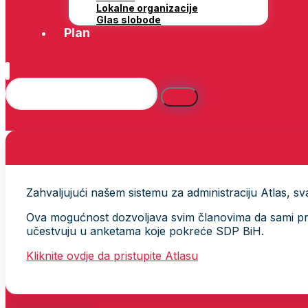
Lokalne organizacije
Glas slobode
Plan
Zahvaljujući našem sistemu za administraciju Atlas, svak
Ova mogućnost dozvoljava svim članovima da sami provj
učestvuju u anketama koje pokreće SDP BiH.
Kliknite ovdje da pristupite Atlasu