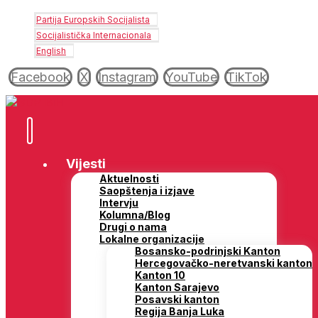
Partija Europskih Socijalista
Socijalistička Internacionala
English
Facebook
X
Instagram
YouTube
TikTok
Vijesti
Aktuelnosti
Saopštenja i izjave
Intervju
Kolumna/Blog
Drugi o nama
Lokalne organizacije
Bosansko-podrinjski Kanton
Hercegovačko-neretvanski kanton
Kanton 10
Kanton Sarajevo
Posavski kanton
Regija Banja Luka