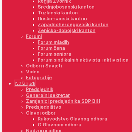
Regija Zvornik
Srednjobosanski kanton
Tuzlanski kanton
Unsko-sanski kanton
Zapadnohercegovački kanton
Zeničko-dobojski kanton
Forumi
Forum mladih
Forum žena
Forum seniora
Forum sindikalnih aktivista i aktivistica
Odbori i Savjeti
Video
Fotografije
Naši ljudi
Predsjednik
Generalni sekretar
Zamjenici predsjednika SDP BiH
Predsjedništvo
Glavni odbor
Rukovodstvo Glavnog odbora
O Glavnom odboru
Nadzorni odbor