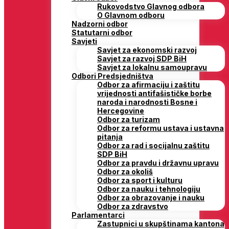
Rukovodstvo Glavnog odbora
O Glavnom odboru
Nadzorni odbor
Statutarni odbor
Savjeti
Savjet za ekonomski razvoj
Savjet za razvoj SDP BiH
Savjet za lokalnu samoupravu
Odbori Predsjedništva
Odbor za afirmaciju i zaštitu
vrijednosti antifašističke borbe
naroda i narodnosti Bosne i
Hercegovine
Odbor za turizam
Odbor za reformu ustava i ustavna
pitanja
Odbor za rad i socijalnu zaštitu
SDP BiH
Odbor za pravdu i državnu upravu
Odbor za okoliš
Odbor za sport i kulturu
Odbor za nauku i tehnologiju
Odbor za obrazovanje i nauku
Odbor za zdravstvo
Parlamentarci
Zastupnici u skupštinama kantona