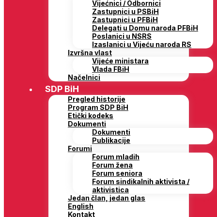
Vijećnici / Odbornici
Zastupnici u PSBiH
Zastupnici u PFBiH
Delegati u Domu naroda PFBiH
Poslanici u NSRS
Izaslanici u Vijeću naroda RS
Izvršna vlast
Vijeće ministara
Vlada FBiH
Načelnici
SDP BiH
Pregled historije
Program SDP BiH
Etički kodeks
Dokumenti
Dokumenti
Publikacije
Forumi
Forum mladih
Forum žena
Forum seniora
Forum sindikalnih aktivista /
aktivistica
Jedan član, jedan glas
English
Kontakt