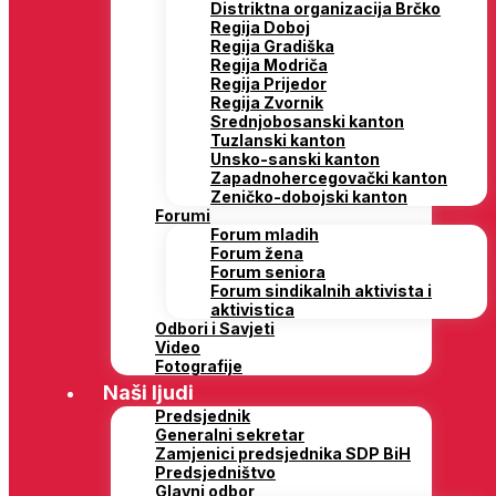
Distriktna organizacija Brčko
Regija Doboj
Regija Gradiška
Regija Modriča
Regija Prijedor
Regija Zvornik
Srednjobosanski kanton
Tuzlanski kanton
Unsko-sanski kanton
Zapadnohercegovački kanton
Zeničko-dobojski kanton
Forumi
Forum mladih
Forum žena
Forum seniora
Forum sindikalnih aktivista i
aktivistica
Odbori i Savjeti
Video
Fotografije
Naši ljudi
Predsjednik
Generalni sekretar
Zamjenici predsjednika SDP BiH
Predsjedništvo
Glavni odbor