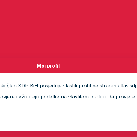
Moj profil
i član SDP BiH posjeduje vlastiti profil na stranici atlas.sd
ere i ažuriraju podatke na vlastitom profilu, da provjere s