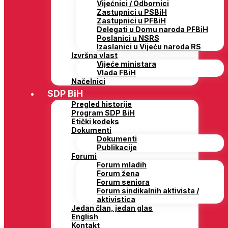
Vijećnici / Odbornici
Zastupnici u PSBiH
Zastupnici u PFBiH
Delegati u Domu naroda PFBiH
Poslanici u NSRS
Izaslanici u Vijeću naroda RS
Izvršna vlast
Vijeće ministara
Vlada FBiH
Načelnici
SDP BiH
Pregled historije
Program SDP BiH
Etički kodeks
Dokumenti
Dokumenti
Publikacije
Forumi
Forum mladih
Forum žena
Forum seniora
Forum sindikalnih aktivista /
aktivistica
Jedan član, jedan glas
English
Kontakt