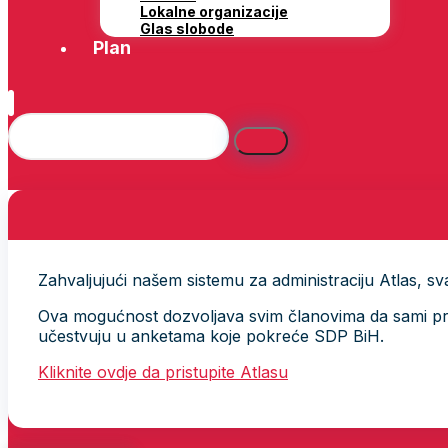
Lokalne organizacije
Glas slobode
Plan
Zahvaljujući našem sistemu za administraciju Atlas, svak
Ova mogućnost dozvoljava svim članovima da sami provj
učestvuju u anketama koje pokreće SDP BiH.
Kliknite ovdje da pristupite Atlasu