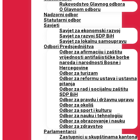
Rukovodstvo Glavnog odbora
O Glavnom odboru
Nadzorni odbor
Statutarni odbor
Savjeti
Savjet za ekonomski razvoj
Savjet za razvoj SDP BiH
Savjet za lokalnu samoupravu
Odbori Predsjedništva
Odbor za afirmaciju i zaštitu
vrijednosti antifašističke borbe
naroda i narodnosti Bosne i
Hercegovine
Odbor za turizam
Odbor za reformu ustava i ustavna
pitanja
Odbor za rad i socijalnu zaštitu
SDP BiH
Odbor za pravdu i državnu upravu
Odbor za okoliš
Odbor za sport i kulturu
Odbor za nauku i tehnologiju
Odbor za obrazovanje i nauku
Odbor za zdravstvo
Parlamentarci
Zastupnici u skupštinama kantona