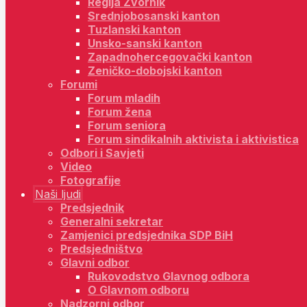
Regija Zvornik
Srednjobosanski kanton
Tuzlanski kanton
Unsko-sanski kanton
Zapadnohercegovački kanton
Zeničko-dobojski kanton
Forumi
Forum mladih
Forum žena
Forum seniora
Forum sindikalnih aktivista i aktivistica
Odbori i Savjeti
Video
Fotografije
Naši ljudi
Predsjednik
Generalni sekretar
Zamjenici predsjednika SDP BiH
Predsjedništvo
Glavni odbor
Rukovodstvo Glavnog odbora
O Glavnom odboru
Nadzorni odbor