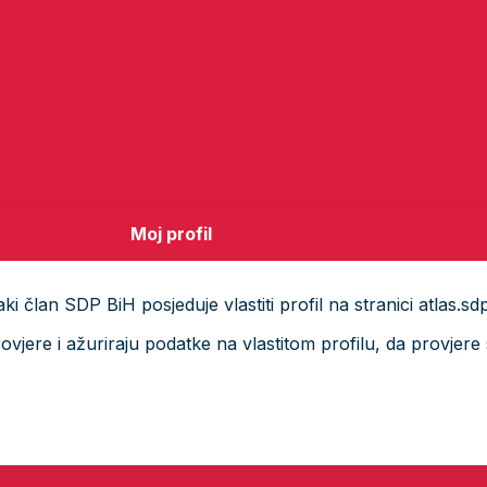
Moj profil
i član SDP BiH posjeduje vlastiti profil na stranici atlas.sd
ere i ažuriraju podatke na vlastitom profilu, da provjere s