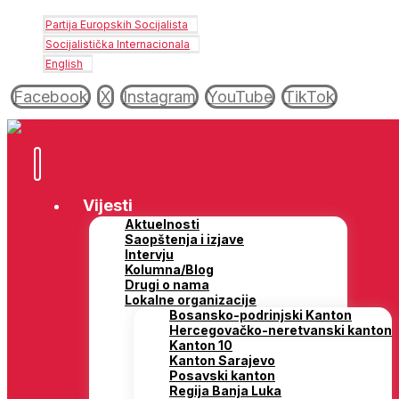
Partija Europskih Socijalista
Socijalistička Internacionala
English
Facebook
X
Instagram
YouTube
TikTok
Vijesti
Aktuelnosti
Saopštenja i izjave
Intervju
Kolumna/Blog
Drugi o nama
Lokalne organizacije
Bosansko-podrinjski Kanton
Hercegovačko-neretvanski kanton
Kanton 10
Kanton Sarajevo
Posavski kanton
Regija Banja Luka