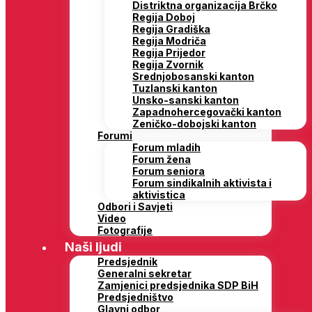
Distriktna organizacija Brčko
Regija Doboj
Regija Gradiška
Regija Modriča
Regija Prijedor
Regija Zvornik
Srednjobosanski kanton
Tuzlanski kanton
Unsko-sanski kanton
Zapadnohercegovački kanton
Zeničko-dobojski kanton
Forumi
Forum mladih
Forum žena
Forum seniora
Forum sindikalnih aktivista i
aktivistica
Odbori i Savjeti
Video
Fotografije
Naši ljudi
Predsjednik
Generalni sekretar
Zamjenici predsjednika SDP BiH
Predsjedništvo
Glavni odbor