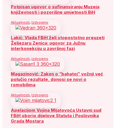
Potpisan ugovor o sufinansiranju Muzeja
književnosti i pozorišne umjetnosti BiH
Aktuelnosti
,
Izdvojeno
Lakić: Vlada FBiH želi stopostotno preuzeti
Željezaru Zenica; ugovor za Južnu
interkonekciju u završnoj fazi
Aktuelnosti
,
Izdvojeno
Magazinović: Zakon o “bahatoj” vožnji već
polučio rezultate, donosi se novi o
romobilima
Aktuelnosti
,
Izdvojeno
Apelacijom Vojina Mijatovoća Ustavni sud
FBiH oborio dijelove Statuta i Poslovnika
Grada Mostara