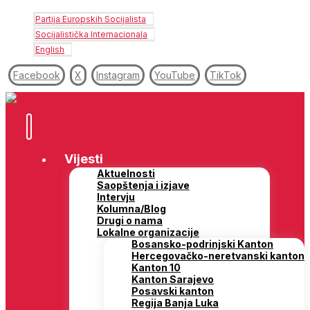
Partija Europskih Socijalista
Socijalistička Internacionala
English
Facebook
X
Instagram
YouTube
TikTok
Vijesti
Aktuelnosti
Saopštenja i izjave
Intervju
Kolumna/Blog
Drugi o nama
Lokalne organizacije
Bosansko-podrinjski Kanton
Hercegovačko-neretvanski kanton
Kanton 10
Kanton Sarajevo
Posavski kanton
Regija Banja Luka