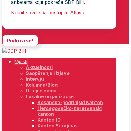
anketama koje pokreće SDP BiH.
Kliknite ovdje da pristupite Atlasu
Pridruži se!
Vijesti
Aktuelnosti
Saopštenja i izjave
Intervju
Kolumna/Blog
Drugi o nama
Lokalne organizacije
Bosansko-podrinjski Kanton
Hercegovačko-neretvanski
kanton
Kanton 10
Kanton Sarajevo