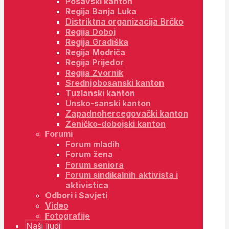
Posavski kanton
Regija Banja Luka
Distriktna organizacija Brčko
Regija Doboj
Regija Gradiška
Regija Modriča
Regija Prijedor
Regija Zvornik
Srednjobosanski kanton
Tuzlanski kanton
Unsko-sanski kanton
Zapadnohercegovački kanton
Zeničko-dobojski kanton
Forumi
Forum mladih
Forum žena
Forum seniora
Forum sindikalnih aktivista i
aktivistica
Odbori i Savjeti
Video
Fotografije
Naši ljudi