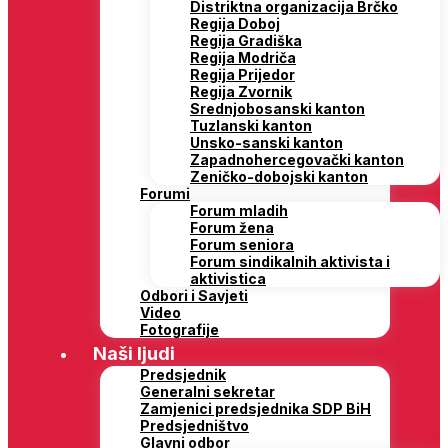
Distriktna organizacija Brčko
Regija Doboj
Regija Gradiška
Regija Modriča
Regija Prijedor
Regija Zvornik
Srednjobosanski kanton
Tuzlanski kanton
Unsko-sanski kanton
Zapadnohercegovački kanton
Zeničko-dobojski kanton
Forumi
Forum mladih
Forum žena
Forum seniora
Forum sindikalnih aktivista i
aktivistica
Odbori i Savjeti
Video
Fotografije
Naši ljudi
Predsjednik
Generalni sekretar
Zamjenici predsjednika SDP BiH
Predsjedništvo
Glavni odbor