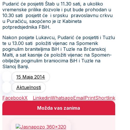
Pudarić će posjetiti Štab u 11.30 sati, a ukoliko
vremenske prilike dozvole i put bude prohodan u
10.30 sati posjetit će i srpsku pravoslavnu crkvu
u Puračiću, saopćeno je iz Kabineta
potpredsjednika FBiH.
Nakon posjete Lukavcu, Pudarić će posjetiti i Tuzlu
te u 13.00 sati položiti vijenac na Spomenik
poginulim braniteljima BiH i Tuzle na Brčanskoj
Malti, a sat kasnije će položiti vijenac na Spomen-
obilježje poginulim braniocima BiH i Tuzle na
Slanoj Banji.
15 Maja 2014
Aktuelnosti
Facebook
X
Linkedin
Whatsapp
Email
Print
Shortlink
Možda vas zanima