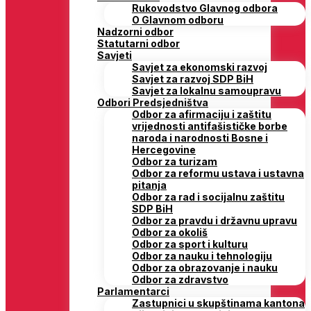
Rukovodstvo Glavnog odbora
O Glavnom odboru
Nadzorni odbor
Statutarni odbor
Savjeti
Savjet za ekonomski razvoj
Savjet za razvoj SDP BiH
Savjet za lokalnu samoupravu
Odbori Predsjedništva
Odbor za afirmaciju i zaštitu
vrijednosti antifašističke borbe
naroda i narodnosti Bosne i
Hercegovine
Odbor za turizam
Odbor za reformu ustava i ustavna
pitanja
Odbor za rad i socijalnu zaštitu
SDP BiH
Odbor za pravdu i državnu upravu
Odbor za okoliš
Odbor za sport i kulturu
Odbor za nauku i tehnologiju
Odbor za obrazovanje i nauku
Odbor za zdravstvo
Parlamentarci
Zastupnici u skupštinama kantona