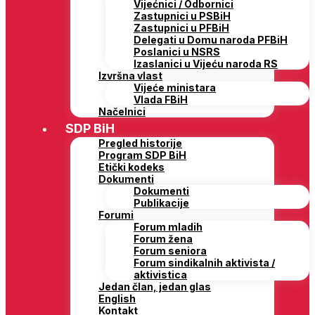
Vijećnici / Odbornici
Zastupnici u PSBiH
Zastupnici u PFBiH
Delegati u Domu naroda PFBiH
Poslanici u NSRS
Izaslanici u Vijeću naroda RS
Izvršna vlast
Vijeće ministara
Vlada FBiH
Načelnici
SDP BiH
Pregled historije
Program SDP BiH
Etički kodeks
Dokumenti
Dokumenti
Publikacije
Forumi
Forum mladih
Forum žena
Forum seniora
Forum sindikalnih aktivista /
aktivistica
Jedan član, jedan glas
English
Kontakt