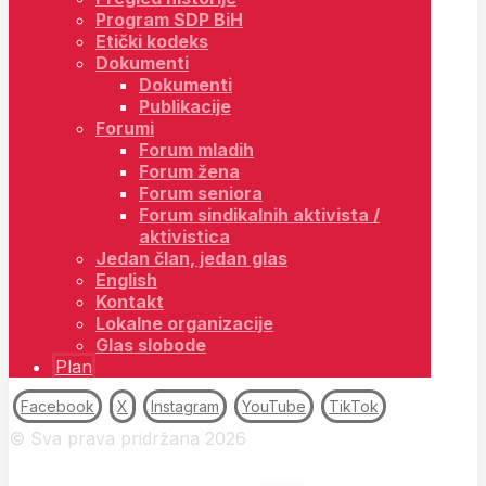
Program SDP BiH
Etički kodeks
Dokumenti
Dokumenti
Publikacije
Forumi
Forum mladih
Forum žena
Forum seniora
Forum sindikalnih aktivista /
aktivistica
Jedan član, jedan glas
English
Kontakt
Lokalne organizacije
Glas slobode
Plan
Facebook
X
Instagram
YouTube
TikTok
© Sva prava pridržana 2026