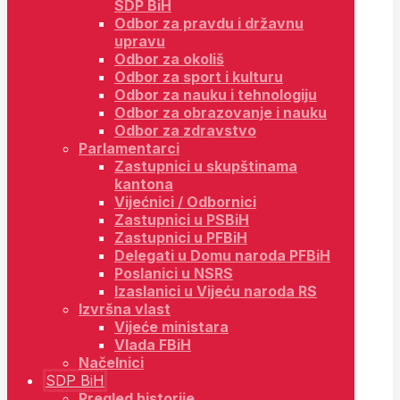
SDP BiH
Odbor za pravdu i državnu
upravu
Odbor za okoliš
Odbor za sport i kulturu
Odbor za nauku i tehnologiju
Odbor za obrazovanje i nauku
Odbor za zdravstvo
Parlamentarci
Zastupnici u skupštinama
kantona
Vijećnici / Odbornici
Zastupnici u PSBiH
Zastupnici u PFBiH
Delegati u Domu naroda PFBiH
Poslanici u NSRS
Izaslanici u Vijeću naroda RS
Izvršna vlast
Vijeće ministara
Vlada FBiH
Načelnici
SDP BiH
Pregled historije