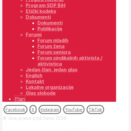
Program SDP BiH
Etički kodeks
Dokumenti
Dokumenti
Publikacije
Forumi
Forum mladih
Forum žena
Forum seniora
Forum sindikalnih aktivista /
aktivistica
Jedan član, jedan glas
English
Kontakt
Lokalne organizacije
Glas slobode
Plan
Facebook
X
Instagram
YouTube
TikTok
© Sva prava pridržana 2026