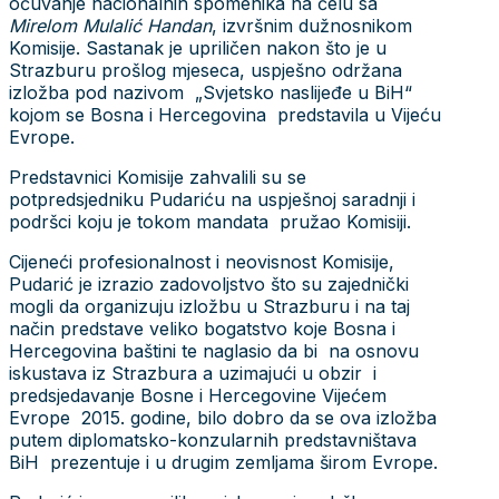
očuvanje nacionalnih spomenika na čelu sa
Mirelom Mulalić Handan
, izvršnim dužnosnikom
Komisije. Sastanak je upriličen nakon što je u
Strazburu prošlog mjeseca, uspješno održana
izložba pod nazivom „Svjetsko naslijeđe u BiH“
kojom se Bosna i Hercegovina predstavila u Vijeću
Evrope.
Predstavnici Komisije zahvalili su se
potpredsjedniku Pudariću na uspješnoj saradnji i
podršci koju je tokom mandata pružao Komisiji.
Cijeneći profesionalnost i neovisnost Komisije,
Pudarić je izrazio zadovoljstvo što su zajednički
mogli da organizuju izložbu u Strazburu i na taj
način predstave veliko bogatstvo koje Bosna i
Hercegovina baštini te naglasio da bi na osnovu
iskustava iz Strazbura a uzimajući u obzir i
predsjedavanje Bosne i Hercegovine Vijećem
Evrope 2015. godine, bilo dobro da se ova izložba
putem diplomatsko-konzularnih predstavništava
BiH prezentuje i u drugim zemljama širom Evrope.