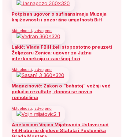
Potpisan ugovor o sufinansiranju Muzeja
književnosti i pozorišne umjetnosti BiH
Aktuelnosti
,
Izdvojeno
Lakić: Vlada FBiH želi stopostotno preuzeti
Željezaru Zenica; ugovor za Južnu
interkonekciju u završnoj fazi
Aktuelnosti
,
Izdvojeno
Magazinović: Zakon o “bahatoj” vožnji već
polučio rezultate, donosi se novi o
romobilima
Aktuelnosti
,
Izdvojeno
Apelacijom Vojina Mijatovoća Ustavni sud
FBiH oborio dijelove Statuta i Poslovnika
Grada Mostara