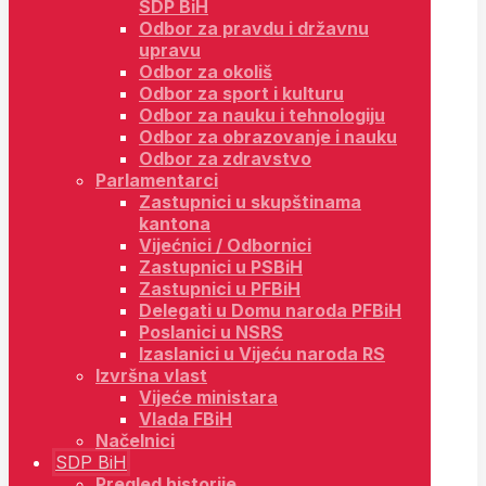
SDP BiH
Odbor za pravdu i državnu
upravu
Odbor za okoliš
Odbor za sport i kulturu
Odbor za nauku i tehnologiju
Odbor za obrazovanje i nauku
Odbor za zdravstvo
Parlamentarci
Zastupnici u skupštinama
kantona
Vijećnici / Odbornici
Zastupnici u PSBiH
Zastupnici u PFBiH
Delegati u Domu naroda PFBiH
Poslanici u NSRS
Izaslanici u Vijeću naroda RS
Izvršna vlast
Vijeće ministara
Vlada FBiH
Načelnici
SDP BiH
Pregled historije