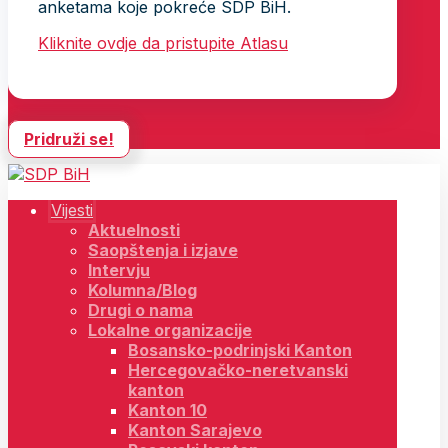
anketama koje pokreće SDP BiH.
Kliknite ovdje da pristupite Atlasu
Pridruži se!
Vijesti
Aktuelnosti
Saopštenja i izjave
Intervju
Kolumna/Blog
Drugi o nama
Lokalne organizacije
Bosansko-podrinjski Kanton
Hercegovačko-neretvanski
kanton
Kanton 10
Kanton Sarajevo