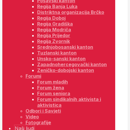
Posavski kanton
Regija Banja Luka
Distriktna organizacija Brčko
Regija Doboj
Regija Gradiška
Regija Modriča
Regija Prijedor
Regija Zvornik
Srednjobosanski kanton
Tuzlanski kanton
Unsko-sanski kanton
Zapadnohercegovački kanton
Zeničko-dobojski kanton
Forumi
Forum mladih
Forum žena
Forum seniora
Forum sindikalnih aktivista i
aktivistica
Odbori i Savjeti
Video
Fotografije
Naši ljudi