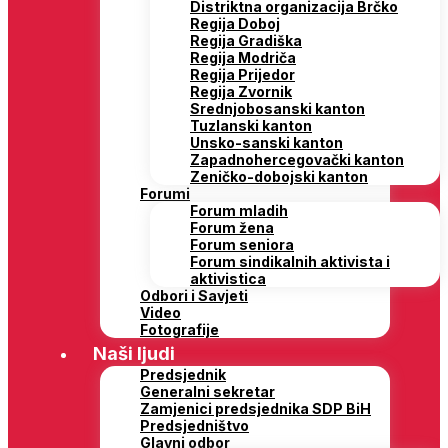
Distriktna organizacija Brčko
Regija Doboj
Regija Gradiška
Regija Modriča
Regija Prijedor
Regija Zvornik
Srednjobosanski kanton
Tuzlanski kanton
Unsko-sanski kanton
Zapadnohercegovački kanton
Zeničko-dobojski kanton
Forumi
Forum mladih
Forum žena
Forum seniora
Forum sindikalnih aktivista i
aktivistica
Odbori i Savjeti
Video
Fotografije
Naši ljudi
Predsjednik
Generalni sekretar
Zamjenici predsjednika SDP BiH
Predsjedništvo
Glavni odbor