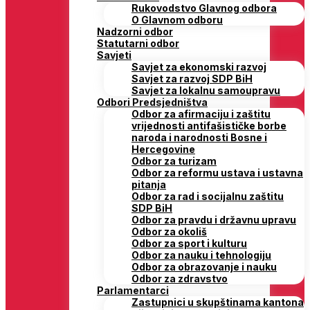
Rukovodstvo Glavnog odbora
O Glavnom odboru
Nadzorni odbor
Statutarni odbor
Savjeti
Savjet za ekonomski razvoj
Savjet za razvoj SDP BiH
Savjet za lokalnu samoupravu
Odbori Predsjedništva
Odbor za afirmaciju i zaštitu
vrijednosti antifašističke borbe
naroda i narodnosti Bosne i
Hercegovine
Odbor za turizam
Odbor za reformu ustava i ustavna
pitanja
Odbor za rad i socijalnu zaštitu
SDP BiH
Odbor za pravdu i državnu upravu
Odbor za okoliš
Odbor za sport i kulturu
Odbor za nauku i tehnologiju
Odbor za obrazovanje i nauku
Odbor za zdravstvo
Parlamentarci
Zastupnici u skupštinama kantona