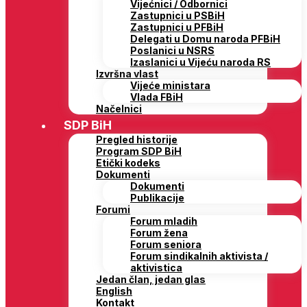
Vijećnici / Odbornici
Zastupnici u PSBiH
Zastupnici u PFBiH
Delegati u Domu naroda PFBiH
Poslanici u NSRS
Izaslanici u Vijeću naroda RS
Izvršna vlast
Vijeće ministara
Vlada FBiH
Načelnici
SDP BiH
Pregled historije
Program SDP BiH
Etički kodeks
Dokumenti
Dokumenti
Publikacije
Forumi
Forum mladih
Forum žena
Forum seniora
Forum sindikalnih aktivista /
aktivistica
Jedan član, jedan glas
English
Kontakt