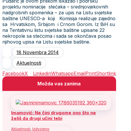
Pudarić je ovom prilikom iskazao i podršku
projektu nominacije stećaka – srednjovjekovnih
nadgrobnih spomenika – za upis na Listu svjetske
baštine UNESCO-a koji Komisija realizuje zajedno
sa Hrvatskom, Srbijom i Crnom Gorom. Iz BiH su
na Tentativnu listu svjetske baštine upisane 22
nekropole sa stećcima i sada se okončava posao
njihovog upisa na Listu svjetske baštine.
18 Novembra 2014
Aktuelnosti
Facebook
X
Linkedin
Whatsapp
Email
Print
Shortlink
Možda vas zanima
Imamović: Ne čini drugome ono što ne
želiš da drugi učini tebi
Aktuelnosti
,
Izdvojeno