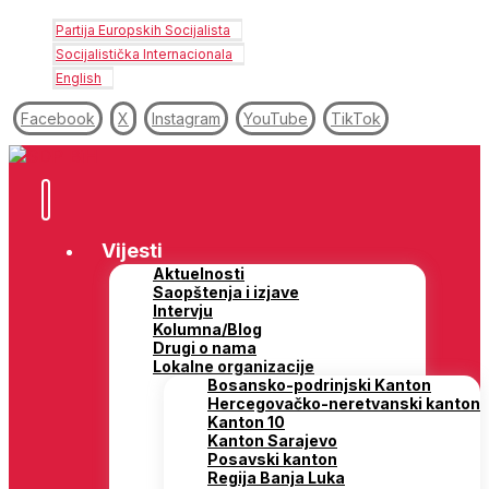
Partija Europskih Socijalista
Socijalistička Internacionala
English
Facebook
X
Instagram
YouTube
TikTok
Vijesti
Aktuelnosti
Saopštenja i izjave
Intervju
Kolumna/Blog
Drugi o nama
Lokalne organizacije
Bosansko-podrinjski Kanton
Hercegovačko-neretvanski kanton
Kanton 10
Kanton Sarajevo
Posavski kanton
Regija Banja Luka