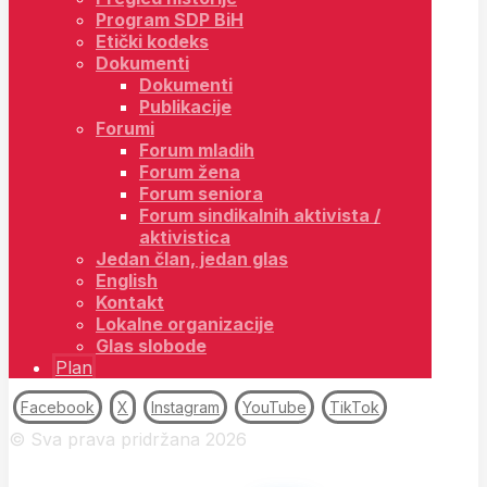
Program SDP BiH
Etički kodeks
Dokumenti
Dokumenti
Publikacije
Forumi
Forum mladih
Forum žena
Forum seniora
Forum sindikalnih aktivista /
aktivistica
Jedan član, jedan glas
English
Kontakt
Lokalne organizacije
Glas slobode
Plan
Facebook
X
Instagram
YouTube
TikTok
© Sva prava pridržana 2026