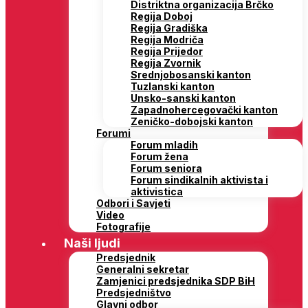
Distriktna organizacija Brčko
Regija Doboj
Regija Gradiška
Regija Modriča
Regija Prijedor
Regija Zvornik
Srednjobosanski kanton
Tuzlanski kanton
Unsko-sanski kanton
Zapadnohercegovački kanton
Zeničko-dobojski kanton
Forumi
Forum mladih
Forum žena
Forum seniora
Forum sindikalnih aktivista i
aktivistica
Odbori i Savjeti
Video
Fotografije
Naši ljudi
Predsjednik
Generalni sekretar
Zamjenici predsjednika SDP BiH
Predsjedništvo
Glavni odbor