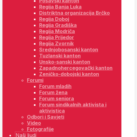
Posavski kanton
Regija Banja Luka
Distriktna organizacija Brčko
Regija Doboj
Regija Gradiška
Regija Modriča
Regija Prijedor
Regija Zvornik
Srednjobosanski kanton
Tuzlanski kanton
Unsko-sanski kanton
Zapadnohercegovački kanton
Zeničko-dobojski kanton
Forumi
Forum mladih
Forum žena
Forum seniora
Forum sindikalnih aktivista i
aktivistica
Odbori i Savjeti
Video
Fotografije
Naši ljudi