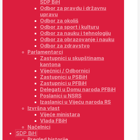
SDP BiH
Odbor za pravdu i državnu
upravu
Odbor za okoliš
Odbor za sport i kulturu
Odbor za nauku i tehnologiju
Odbor za obrazovanje i nauku
Odbor za zdravstvo
Parlamentarci
Zastupnici u skupštinama
kantona
Vijećnici / Odbornici
Zastupnici u PSBiH
Zastupnici u PFBiH
Delegati u Domu naroda PFBiH
Poslanici u NSRS
Izaslanici u Vijeću naroda RS
Izvršna vlast
Vijeće ministara
Vlada FBiH
Načelnici
SDP BiH
Pregled historije