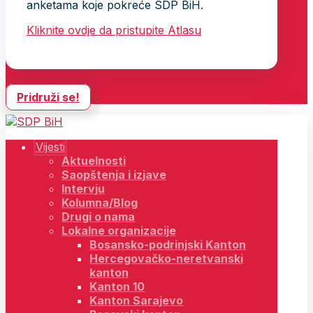
anketama koje pokreće SDP BiH.
Kliknite ovdje da pristupite Atlasu
Pridruži se!
Vijesti
Aktuelnosti
Saopštenja i izjave
Intervju
Kolumna/Blog
Drugi o nama
Lokalne organizacije
Bosansko-podrinjski Kanton
Hercegovačko-neretvanski
kanton
Kanton 10
Kanton Sarajevo