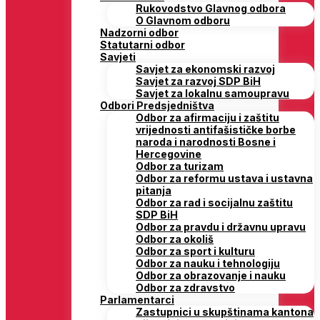
Rukovodstvo Glavnog odbora
O Glavnom odboru
Nadzorni odbor
Statutarni odbor
Savjeti
Savjet za ekonomski razvoj
Savjet za razvoj SDP BiH
Savjet za lokalnu samoupravu
Odbori Predsjedništva
Odbor za afirmaciju i zaštitu
vrijednosti antifašističke borbe
naroda i narodnosti Bosne i
Hercegovine
Odbor za turizam
Odbor za reformu ustava i ustavna
pitanja
Odbor za rad i socijalnu zaštitu
SDP BiH
Odbor za pravdu i državnu upravu
Odbor za okoliš
Odbor za sport i kulturu
Odbor za nauku i tehnologiju
Odbor za obrazovanje i nauku
Odbor za zdravstvo
Parlamentarci
Zastupnici u skupštinama kantona