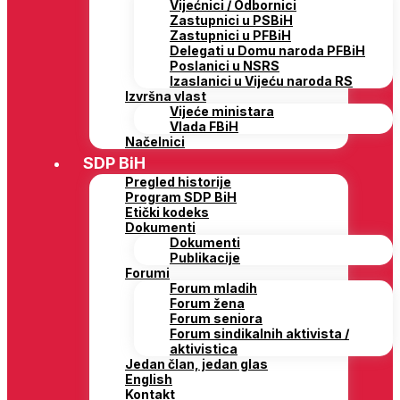
Vijećnici / Odbornici
Zastupnici u PSBiH
Zastupnici u PFBiH
Delegati u Domu naroda PFBiH
Poslanici u NSRS
Izaslanici u Vijeću naroda RS
Izvršna vlast
Vijeće ministara
Vlada FBiH
Načelnici
SDP BiH
Pregled historije
Program SDP BiH
Etički kodeks
Dokumenti
Dokumenti
Publikacije
Forumi
Forum mladih
Forum žena
Forum seniora
Forum sindikalnih aktivista /
aktivistica
Jedan član, jedan glas
English
Kontakt