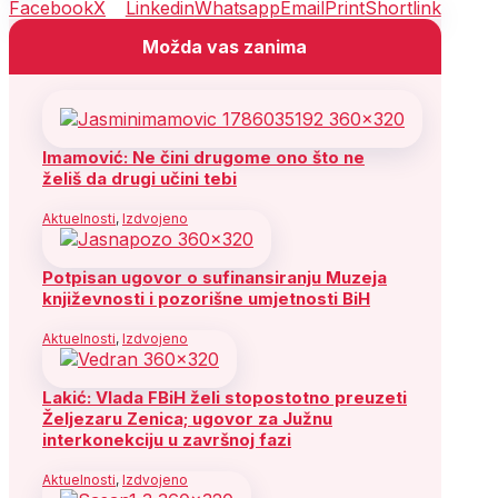
Facebook
X
Linkedin
Whatsapp
Email
Print
Shortlink
Možda vas zanima
Imamović: Ne čini drugome ono što ne
želiš da drugi učini tebi
Aktuelnosti
,
Izdvojeno
Potpisan ugovor o sufinansiranju Muzeja
književnosti i pozorišne umjetnosti BiH
Aktuelnosti
,
Izdvojeno
Lakić: Vlada FBiH želi stopostotno preuzeti
Željezaru Zenica; ugovor za Južnu
interkonekciju u završnoj fazi
Aktuelnosti
,
Izdvojeno