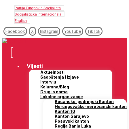
Partija Europskih Socijalista
Socijalistička Internacionala
English
Facebook
X
Instagram
YouTube
TikTok
Vijesti
Aktuelnosti
Saopštenja i izjave
Intervju
Kolumna/Blog
Drugi o nama
Lokalne organizacije
Bosansko-podrinjski Kanton
Hercegovačko-neretvanski kanton
Kanton 10
Kanton Sarajevo
Posavski kanton
Regija Banja Luka