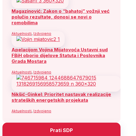
Magazinović: Zakon o “bahatoj” vožnji već
polučio rezultate, donosi se novi o
romobilima
Aktuelnosti
,
Izdvojeno
Apelacijom Vojina Mijatovoća Ustavni sud
FBiH oborio dijelove Statuta i Poslovnika
Grada Mostara
Aktuelnosti
,
Izdvojeno
Nikšić-Ginkel: Prioritet nastavak realizacije
strateških energetskih projekata
Aktuelnosti
,
Izdvojeno
Prati SDP