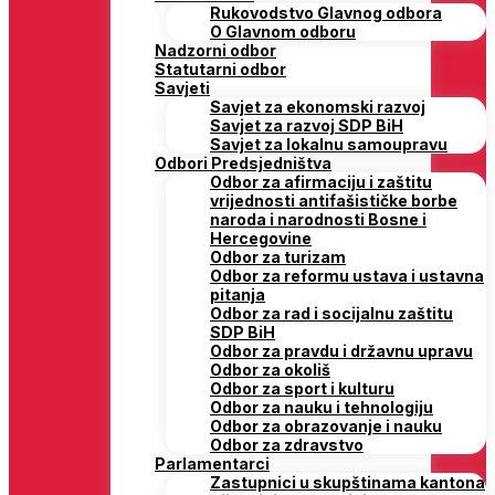
Rukovodstvo Glavnog odbora
O Glavnom odboru
Nadzorni odbor
Statutarni odbor
Savjeti
Savjet za ekonomski razvoj
Savjet za razvoj SDP BiH
Savjet za lokalnu samoupravu
Odbori Predsjedništva
Odbor za afirmaciju i zaštitu
vrijednosti antifašističke borbe
naroda i narodnosti Bosne i
Hercegovine
Odbor za turizam
Odbor za reformu ustava i ustavna
pitanja
Odbor za rad i socijalnu zaštitu
SDP BiH
Odbor za pravdu i državnu upravu
Odbor za okoliš
Odbor za sport i kulturu
Odbor za nauku i tehnologiju
Odbor za obrazovanje i nauku
Odbor za zdravstvo
Parlamentarci
Zastupnici u skupštinama kantona