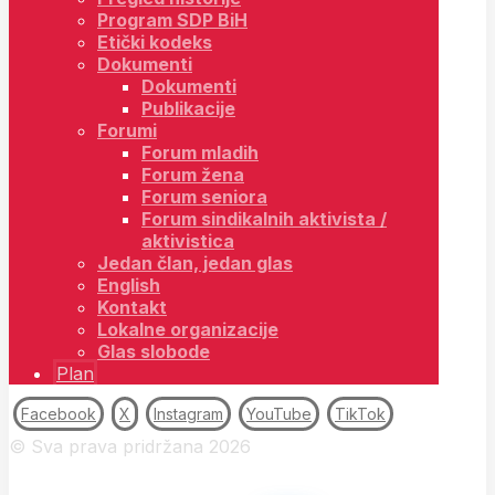
Program SDP BiH
Etički kodeks
Dokumenti
Dokumenti
Publikacije
Forumi
Forum mladih
Forum žena
Forum seniora
Forum sindikalnih aktivista /
aktivistica
Jedan član, jedan glas
English
Kontakt
Lokalne organizacije
Glas slobode
Plan
Facebook
X
Instagram
YouTube
TikTok
© Sva prava pridržana 2026