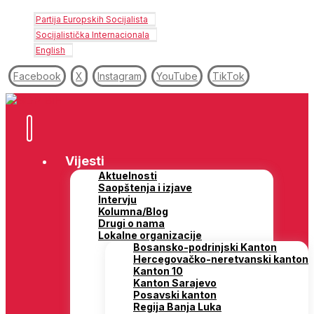
Partija Europskih Socijalista
Socijalistička Internacionala
English
Facebook
X
Instagram
YouTube
TikTok
Vijesti
Aktuelnosti
Saopštenja i izjave
Intervju
Kolumna/Blog
Drugi o nama
Lokalne organizacije
Bosansko-podrinjski Kanton
Hercegovačko-neretvanski kanton
Kanton 10
Kanton Sarajevo
Posavski kanton
Regija Banja Luka