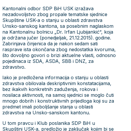
Kantonalni odbor SDP BiH USK izražava
nezadovoljstvo zbog propale tematske sjednice
Skupštine USK-a o stanju u oblasti zdravstva
Unsko-sanskog kantona, sa posebnim naglaskom
na Kantonalnu bolnicu „Dr. Irfan Ljubijankić“, koja
je održana jučer (ponedjeljak, 21.12.2015). godine.
Zabrinjava činjenica da je nakon sedam sati
rasprave ista okončana zbog nedostatka kvoruma,
što dovoljno govori o brizi aktuelne vlasti, odnosno
pojedinaca iz SDA, ASDA, SBB i DNZ, za
zdravstvo.
Iako je predložena informacija o stanju u oblasti
zdravstva obilovala deskriptivnim konstatacijama,
bez ikakvih konkretnih zaduženja, rokova i
nosilaca aktivnosti, na samoj sjednici se moglo čuti
mnogo dobrih i konstruktivnih prijedloga koji su za
predmet imali poboljšanje stanja u oblasti
zdravstva na Unsko-sanskom kantonu.
U tom pravcu i Klub poslanika SDP BiH u
Skupštini USK-a, predložio je zaključak kojim bi se