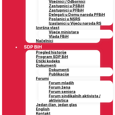
Vijećnici / Odbornici
Zastupnici u PSBiH
Zastupnici u PFBiH
Delegati u Domu naroda PFBiH
Poslanici u NSRS
Izaslanici u Vijeću naroda RS
Izvršna vlast
Vijeće ministara
Vlada FBiH
Načelnici
SDP BiH
Pregled historije
Program SDP BiH
Etički kodeks
Dokumenti
Dokumenti
Publikacije
Forumi
Forum mladih
Forum žena
Forum seniora
Forum sindikalnih aktivista /
aktivistica
Jedan član, jedan glas
English
Kontakt