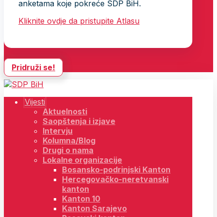
anketama koje pokreće SDP BiH.
Kliknite ovdje da pristupite Atlasu
Pridruži se!
Vijesti
Aktuelnosti
Saopštenja i izjave
Intervju
Kolumna/Blog
Drugi o nama
Lokalne organizacije
Bosansko-podrinjski Kanton
Hercegovačko-neretvanski
kanton
Kanton 10
Kanton Sarajevo