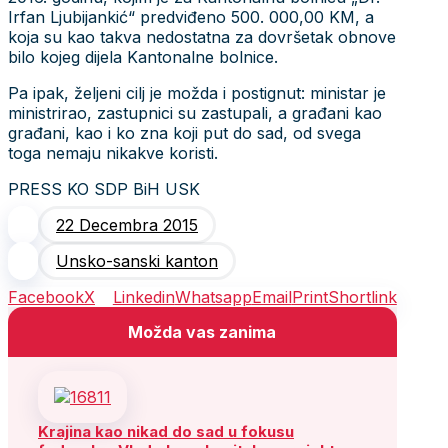
Irfan Ljubijankić“ predviđeno 500. 000,00 KM, a
koja su kao takva nedostatna za dovršetak obnove
bilo kojeg dijela Kantonalne bolnice.
Pa ipak, željeni cilj je možda i postignut: ministar je
ministrirao, zastupnici su zastupali, a građani kao
građani, kao i ko zna koji put do sad, od svega
toga nemaju nikakve koristi.
PRESS KO SDP BiH USK
22 Decembra 2015
Unsko-sanski kanton
Facebook
X
Linkedin
Whatsapp
Email
Print
Shortlink
Možda vas zanima
Krajina kao nikad do sad u fokusu