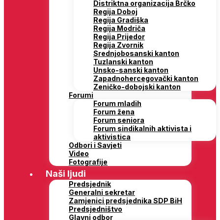
Distriktna organizacija Brčko
Regija Doboj
Regija Gradiška
Regija Modriča
Regija Prijedor
Regija Zvornik
Srednjobosanski kanton
Tuzlanski kanton
Unsko-sanski kanton
Zapadnohercegovački kanton
Zeničko-dobojski kanton
Forumi
Forum mladih
Forum žena
Forum seniora
Forum sindikalnih aktivista i
aktivistica
Odbori i Savjeti
Video
Fotografije
Naši ljudi
Predsjednik
Generalni sekretar
Zamjenici predsjednika SDP BiH
Predsjedništvo
Glavni odbor