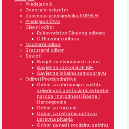
Predsjednik
Generalni sekretar
Zamjenici predsjednika SDP BiH
Predsjedništvo
Glavni odbor
Rukovodstvo Glavnog odbora
O Glavnom odboru
Nadzorni odbor
Statutarni odbor
Savjeti
Savjet za ekonomski razvoj
Savjet za razvoj SDP BiH
Savjet za lokalnu samoupravu
Odbori Predsjedništva
Odbor za afirmaciju i zaštitu
vrijednosti antifašističke borbe
naroda i narodnosti Bosne i
Hercegovine
Odbor za turizam
Odbor za reformu ustava i
ustavna pitanja
Odbor za rad i socijalnu zaštitu