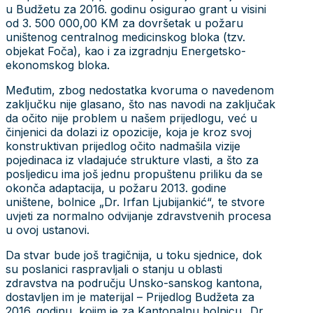
u Budžetu za 2016. godinu osigurao grant u visini
od 3. 500 000,00 KM za dovršetak u požaru
uništenog centralnog medicinskog bloka (tzv.
objekat Foča), kao i za izgradnju Energetsko-
ekonomskog bloka.
Međutim, zbog nedostatka kvoruma o navedenom
zaključku nije glasano, što nas navodi na zaključak
da očito nije problem u našem prijedlogu, već u
činjenici da dolazi iz opozicije, koja je kroz svoj
konstruktivan prijedlog očito nadmašila vizije
pojedinaca iz vladajuće strukture vlasti, a što za
posljedicu ima još jednu propuštenu priliku da se
okonča adaptacija, u požaru 2013. godine
uništene, bolnice „Dr. Irfan Ljubijankić“, te stvore
uvjeti za normalno odvijanje zdravstvenih procesa
u ovoj ustanovi.
Da stvar bude još tragičnija, u toku sjednice, dok
su poslanici raspravljali o stanju u oblasti
zdravstva na području Unsko-sanskog kantona,
dostavljen im je materijal – Prijedlog Budžeta za
2016. godinu, kojim je za Kantonalnu bolnicu „Dr.