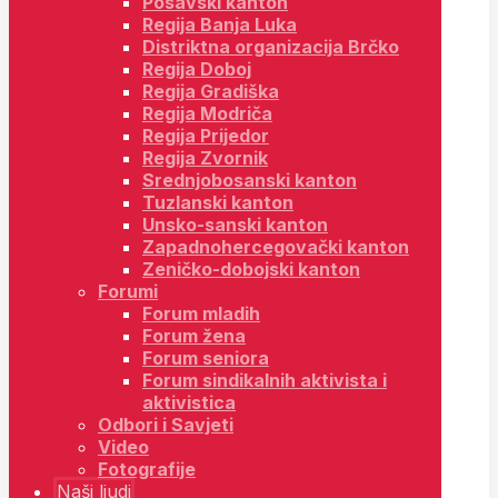
Posavski kanton
Regija Banja Luka
Distriktna organizacija Brčko
Regija Doboj
Regija Gradiška
Regija Modriča
Regija Prijedor
Regija Zvornik
Srednjobosanski kanton
Tuzlanski kanton
Unsko-sanski kanton
Zapadnohercegovački kanton
Zeničko-dobojski kanton
Forumi
Forum mladih
Forum žena
Forum seniora
Forum sindikalnih aktivista i
aktivistica
Odbori i Savjeti
Video
Fotografije
Naši ljudi