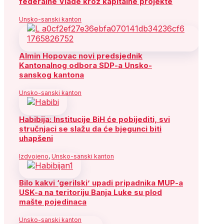
federalne Vlade kroz kapitalne projekte
Unsko-sanski kanton
Almin Hopovac novi predsjednik
Kantonalnog odbora SDP-a Unsko-
sanskog kantona
Unsko-sanski kanton
Habibija: Institucije BiH će pobijediti, svi
stručnjaci se slažu da će bjegunci biti
uhapšeni
Izdvojeno
,
Unsko-sanski kanton
Bilo kakvi ‘gerilski’ upadi pripadnika MUP-a
USK-a na teritoriju Banja Luke su plod
mašte pojedinaca
Unsko-sanski kanton