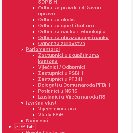
SDP BiH
Odbor za pravdu i državnu
upravu
Odbor za okoliš
Odbor za sport i kulturu
Odbor za nauku i tehnologiju
Odbor za obrazovanje i nauku
Odbor za zdravstvo
Parlamentarci
Zastupnici u skupštinama
kantona
Vijećnici / Odbornici
Zastupnici u PSBiH
Zastupnici u PFBiH
Delegati u Domu naroda PFBiH
Poslanici u NSRS
Izaslanici u Vijeću naroda RS
Izvršna vlast
Vijeće ministara
Vlada FBiH
Načelnici
SDP BiH
Pregled historije