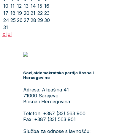
10
11
12
13
14
15
16
17
18
19
20
21
22
23
24
25
26
27
28
29
30
31
« jul
Socijaldemokratska partija Bosne i
Hercegovine
Adresa: Alipašina 41
71000 Sarajevo
Bosna i Hercegovina
Telefon: +387 (33) 563 900
Fax: +387 (33) 563 901
Služba za odnose s javnošću: