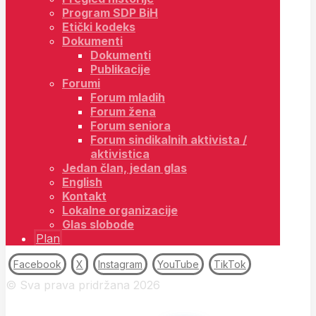
Program SDP BiH
Etički kodeks
Dokumenti
Dokumenti
Publikacije
Forumi
Forum mladih
Forum žena
Forum seniora
Forum sindikalnih aktivista /
aktivistica
Jedan član, jedan glas
English
Kontakt
Lokalne organizacije
Glas slobode
Plan
Facebook
X
Instagram
YouTube
TikTok
© Sva prava pridržana 2026