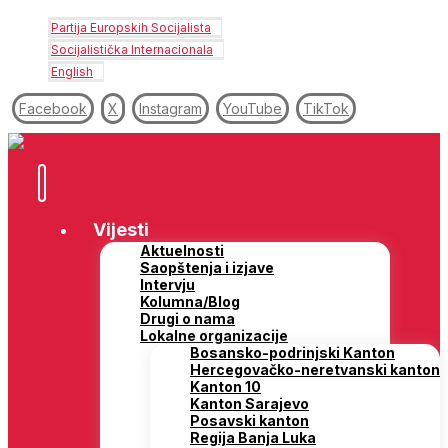
Partija Europskih Socijalista
Socijalistička Internacionala
English
Facebook
X
Instagram
YouTube
TikTok
Vijesti
Aktuelnosti
Saopštenja i izjave
Intervju
Kolumna/Blog
Drugi o nama
Lokalne organizacije
Bosansko-podrinjski Kanton
Hercegovačko-neretvanski kanton
Kanton 10
Kanton Sarajevo
Posavski kanton
Regija Banja Luka