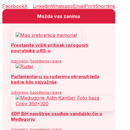
Facebook
X
Linkedin
Whatsapp
Email
Print
Shortlink
Možda vas zanima
Prestanite vršiti pritisak i progoniti
povratnike u RS-u
Izdvojeno
,
Saopštenja i izjave
Parlamentarci su rudarima okrenuli leđa
kad je bilo najvažnije
Izdvojeno
,
Saopštenja i izjave
SDP BiH najoštrije osuđuje vandalski čin u
Međugorju
Izdvojeno
,
Saopštenja i izjave