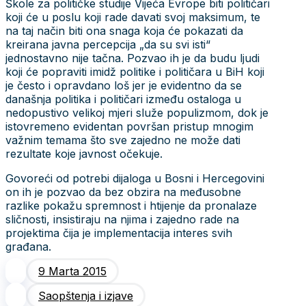
Škole za političke studije Vijeća Evrope biti političari
koji će u poslu koji rade davati svoj maksimum, te
na taj način biti ona snaga koja će pokazati da
kreirana javna percepcija „da su svi isti“
jednostavno nije tačna. Pozvao ih je da budu ljudi
koji će popraviti imidž politike i političara u BiH koji
je često i opravdano loš jer je evidentno da se
današnja politika i političari između ostaloga u
nedopustivo velikoj mjeri služe populizmom, dok je
istovremeno evidentan površan pristup mnogim
važnim temama što sve zajedno ne može dati
rezultate koje javnost očekuje.
Govoreći od potrebi dijaloga u Bosni i Hercegovini
on ih je pozvao da bez obzira na međusobne
razlike pokažu spremnost i htijenje da pronalaze
sličnosti, insistiraju na njima i zajedno rade na
projektima čija je implementacija interes svih
građana.
9 Marta 2015
Saopštenja i izjave