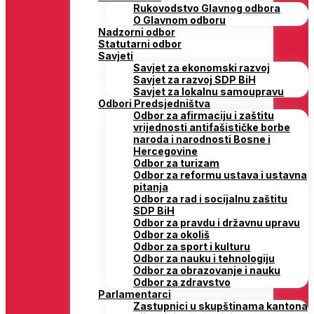
Rukovodstvo Glavnog odbora
O Glavnom odboru
Nadzorni odbor
Statutarni odbor
Savjeti
Savjet za ekonomski razvoj
Savjet za razvoj SDP BiH
Savjet za lokalnu samoupravu
Odbori Predsjedništva
Odbor za afirmaciju i zaštitu
vrijednosti antifašističke borbe
naroda i narodnosti Bosne i
Hercegovine
Odbor za turizam
Odbor za reformu ustava i ustavna
pitanja
Odbor za rad i socijalnu zaštitu
SDP BiH
Odbor za pravdu i državnu upravu
Odbor za okoliš
Odbor za sport i kulturu
Odbor za nauku i tehnologiju
Odbor za obrazovanje i nauku
Odbor za zdravstvo
Parlamentarci
Zastupnici u skupštinama kantona