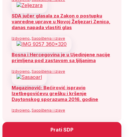
SDA jučer glasala za Zakon o postupku
vanredne uprave u Novoj Željezari Zenica,
danas napada vlastiti glas
Izdvojeno
,
Saopštenja i izjave
Bosna i Hercegovina je u Ujedinjene nacije
primljena pod zastavom sa ljiljanima
Izdvojeno
,
Saopštenja i izjave
Magazinović: Bećirović ispravio
Izetbegovićevu grešku i kršenje
Daytonskog sporazuma 2016. godine
Izdvojeno
,
Saopštenja i izjave
Prati SDP