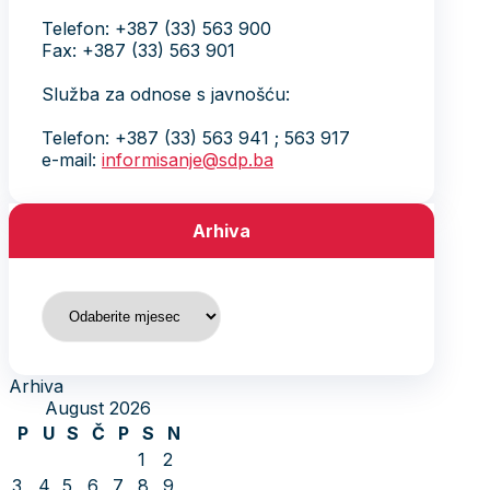
Telefon: +387 (33) 563 900
Fax: +387 (33) 563 901
Služba za odnose s javnošću:
Telefon: +387 (33) 563 941 ; 563 917
e-mail:
informisanje@sdp.ba
Arhiva
Arhiva
Arhiva
August 2026
P
U
S
Č
P
S
N
1
2
3
4
5
6
7
8
9