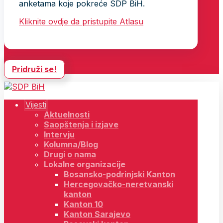
anketama koje pokreće SDP BiH.
Kliknite ovdje da pristupite Atlasu
Pridruži se!
Vijesti
Aktuelnosti
Saopštenja i izjave
Intervju
Kolumna/Blog
Drugi o nama
Lokalne organizacije
Bosansko-podrinjski Kanton
Hercegovačko-neretvanski
kanton
Kanton 10
Kanton Sarajevo