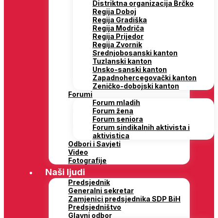
Distriktna organizacija Brčko
Regija Doboj
Regija Gradiška
Regija Modriča
Regija Prijedor
Regija Zvornik
Srednjobosanski kanton
Tuzlanski kanton
Unsko-sanski kanton
Zapadnohercegovački kanton
Zeničko-dobojski kanton
Forumi
Forum mladih
Forum žena
Forum seniora
Forum sindikalnih aktivista i
aktivistica
Odbori i Savjeti
Video
Fotografije
Naši ljudi
Predsjednik
Generalni sekretar
Zamjenici predsjednika SDP BiH
Predsjedništvo
Glavni odbor