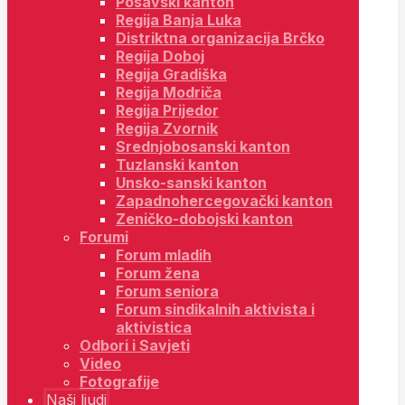
Posavski kanton
Regija Banja Luka
Distriktna organizacija Brčko
Regija Doboj
Regija Gradiška
Regija Modriča
Regija Prijedor
Regija Zvornik
Srednjobosanski kanton
Tuzlanski kanton
Unsko-sanski kanton
Zapadnohercegovački kanton
Zeničko-dobojski kanton
Forumi
Forum mladih
Forum žena
Forum seniora
Forum sindikalnih aktivista i
aktivistica
Odbori i Savjeti
Video
Fotografije
Naši ljudi