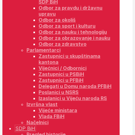
SDP BiH
Odbor za pravdu i državnu
upravu
Odbor za okoliš
Odbor za sport i kulturu
Odbor za nauku i tehnologiju
Odbor za obrazovanje i nauku
Odbor za zdravstvo
Parlamentarci
Zastupnici u skupštinama
kantona
Vijećnici / Odbornici
Zastupnici u PSBiH
Zastupnici u PFBiH
Delegati u Domu naroda PFBiH
Poslanici u NSRS
Izaslanici u Vijeću naroda RS
Izvršna vlast
Vijeće ministara
Vlada FBiH
Načelnici
SDP BiH
Pregled historije