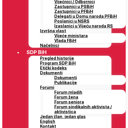
Vijećnici / Odbornici
Zastupnici u PSBiH
Zastupnici u PFBiH
Delegati u Domu naroda PFBiH
Poslanici u NSRS
Izaslanici u Vijeću naroda RS
Izvršna vlast
Vijeće ministara
Vlada FBiH
Načelnici
SDP BiH
Pregled historije
Program SDP BiH
Etički kodeks
Dokumenti
Dokumenti
Publikacije
Forumi
Forum mladih
Forum žena
Forum seniora
Forum sindikalnih aktivista /
aktivistica
Jedan član, jedan glas
English
Kontakt