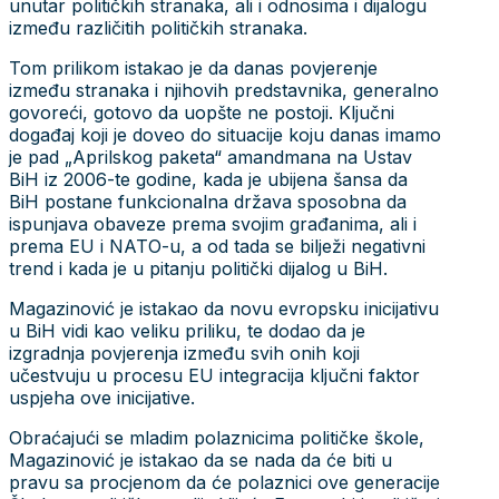
unutar političkih stranaka, ali i odnosima i dijalogu
između različitih političkih stranaka.
Tom prilikom istakao je da danas povjerenje
između stranaka i njihovih predstavnika, generalno
govoreći, gotovo da uopšte ne postoji. Ključni
događaj koji je doveo do situacije koju danas imamo
je pad „Aprilskog paketa“ amandmana na Ustav
BiH iz 2006-te godine, kada je ubijena šansa da
BiH postane funkcionalna država sposobna da
ispunjava obaveze prema svojim građanima, ali i
prema EU i NATO-u, a od tada se bilježi negativni
trend i kada je u pitanju politički dijalog u BiH.
Magazinović je istakao da novu evropsku inicijativu
u BiH vidi kao veliku priliku, te dodao da je
izgradnja povjerenja između svih onih koji
učestvuju u procesu EU integracija ključni faktor
uspjeha ove inicijative.
Obraćajući se mladim polaznicima političke škole,
Magazinović je istakao da se nada da će biti u
pravu sa procjenom da će polaznici ove generacije