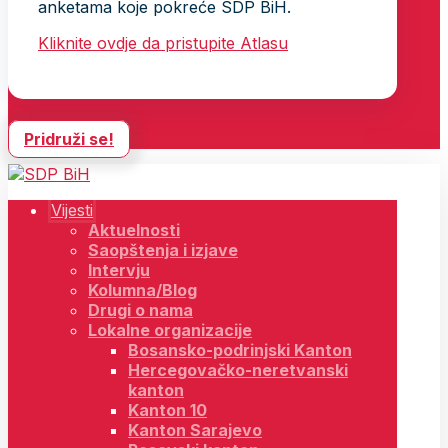
anketama koje pokreće SDP BiH.
Kliknite ovdje da pristupite Atlasu
Pridruži se!
Vijesti
Aktuelnosti
Saopštenja i izjave
Intervju
Kolumna/Blog
Drugi o nama
Lokalne organizacije
Bosansko-podrinjski Kanton
Hercegovačko-neretvanski
kanton
Kanton 10
Kanton Sarajevo