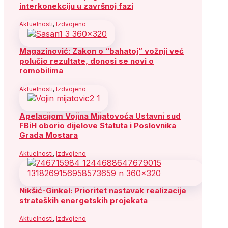
interkonekciju u završnoj fazi
Aktuelnosti
,
Izdvojeno
Magazinović: Zakon o “bahatoj” vožnji već
polučio rezultate, donosi se novi o
romobilima
Aktuelnosti
,
Izdvojeno
Apelacijom Vojina Mijatovoća Ustavni sud
FBiH oborio dijelove Statuta i Poslovnika
Grada Mostara
Aktuelnosti
,
Izdvojeno
Nikšić-Ginkel: Prioritet nastavak realizacije
strateških energetskih projekata
Aktuelnosti
,
Izdvojeno