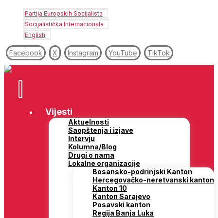
Partija Europskih Socijalista
Socijalistička Internacionala
English
Facebook
X
Instagram
YouTube
TikTok
Vijesti
Aktuelnosti
Saopštenja i izjave
Intervju
Kolumna/Blog
Drugi o nama
Lokalne organizacije
Bosansko-podrinjski Kanton
Hercegovačko-neretvanski kanton
Kanton 10
Kanton Sarajevo
Posavski kanton
Regija Banja Luka