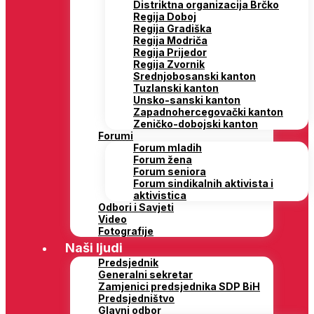
Distriktna organizacija Brčko
Regija Doboj
Regija Gradiška
Regija Modriča
Regija Prijedor
Regija Zvornik
Srednjobosanski kanton
Tuzlanski kanton
Unsko-sanski kanton
Zapadnohercegovački kanton
Zeničko-dobojski kanton
Forumi
Forum mladih
Forum žena
Forum seniora
Forum sindikalnih aktivista i
aktivistica
Odbori i Savjeti
Video
Fotografije
Naši ljudi
Predsjednik
Generalni sekretar
Zamjenici predsjednika SDP BiH
Predsjedništvo
Glavni odbor