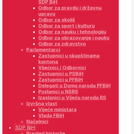
SDP BiH
Odbor za pravdu i državnu
upravu
Odbor za okoliš
Odbor za sport i kulturu
Odbor za nauku i tehnologiju
Odbor za obrazovanje i nauku
Odbor za zdravstvo
Parlamentarci
Zastupnici u skupštinama
kantona
Vijećnici / Odbornici
Zastupnici u PSBiH
Zastupnici u PFBiH
Delegati u Domu naroda PFBiH
Poslanici u NSRS
Izaslanici u Vijeću naroda RS
Izvršna vlast
Vijeće ministara
Vlada FBiH
Načelnici
SDP BiH
Pregled historije