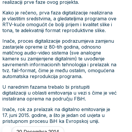
realizaciji prve faze ovog projekta.
Kako je rečeno, prva faza digitalizacije realizirana
je vlastitim sredstvima, a gledateljima programa ove
RTV-kuće omogućit će bolji prijem i kvalitet slike i
tona, te adekvatniji format reproduktivne slike.
Inače, proces digitalizacije podrazumjeva zamjenu
zastarjele opreme iz 80-tih godina, odnosno
matičnog audio-video sistema (sve analogne
kamere su zamijenjene digitalnim) te uvođenje
savremenih informacionih tehnologija i prelazak na
tvz. fail-format, čime je među ostalim, omogućena
automatska reprodukcija programa.
U narednim fazama trebalo bi pristupiti
digitalizaciji u oblasti emitovanja u vezi s čime je već
instalirana oprema na području FBiH.
Inače, rok za prelazak na digitalno emitovanje je
17. juni 2015. godine, a što je jedan od uvjeta u
pristupnom procesu BiH ka Evropskoj uniji.
20 Decembra 2014