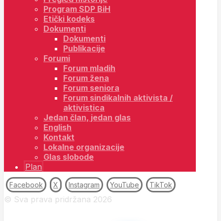
Program SDP BiH
Etički kodeks
Dokumenti
Dokumenti
Publikacije
Forumi
Forum mladih
Forum žena
Forum seniora
Forum sindikalnih aktivista /
aktivistica
Jedan član, jedan glas
English
Kontakt
Lokalne organizacije
Glas slobode
Plan
Facebook
X
Instagram
YouTube
TikTok
© Sva prava pridržana 2026