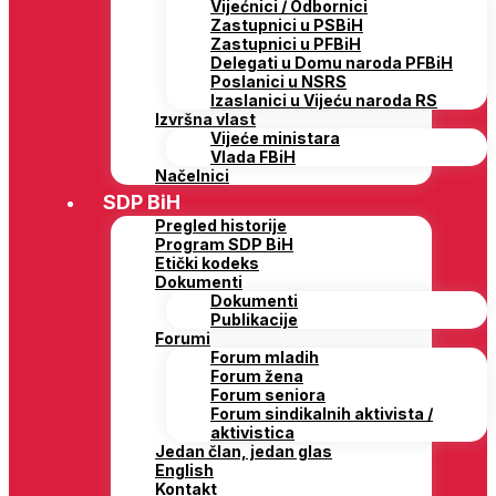
Vijećnici / Odbornici
Zastupnici u PSBiH
Zastupnici u PFBiH
Delegati u Domu naroda PFBiH
Poslanici u NSRS
Izaslanici u Vijeću naroda RS
Izvršna vlast
Vijeće ministara
Vlada FBiH
Načelnici
SDP BiH
Pregled historije
Program SDP BiH
Etički kodeks
Dokumenti
Dokumenti
Publikacije
Forumi
Forum mladih
Forum žena
Forum seniora
Forum sindikalnih aktivista /
aktivistica
Jedan član, jedan glas
English
Kontakt