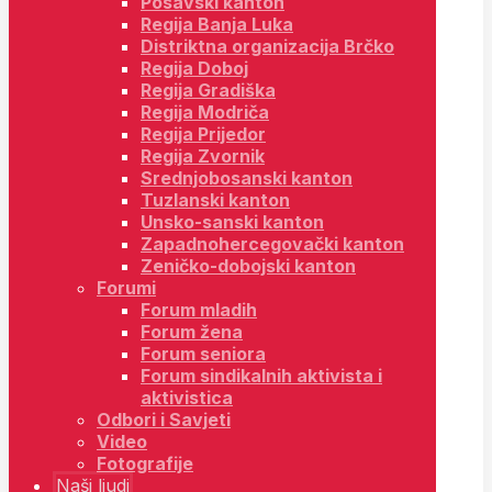
Posavski kanton
Regija Banja Luka
Distriktna organizacija Brčko
Regija Doboj
Regija Gradiška
Regija Modriča
Regija Prijedor
Regija Zvornik
Srednjobosanski kanton
Tuzlanski kanton
Unsko-sanski kanton
Zapadnohercegovački kanton
Zeničko-dobojski kanton
Forumi
Forum mladih
Forum žena
Forum seniora
Forum sindikalnih aktivista i
aktivistica
Odbori i Savjeti
Video
Fotografije
Naši ljudi