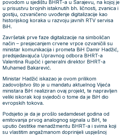
povodom u sjedištu BHRT-a u Sarajevu, na kojoj je
u prisustvu brojnih istaknutih bh. ličnosti, zvanica i
gostiju, ozvaničeno uvođenje digitalizacije kao
historijskog koraka u razvoju javnih RTV servisa
BiH.
Završetak prve faze digitalizacije na simboličan
način – presjecanjem crvene vrpce ozvaničili su
ministar komunikacija i prometa BiH Damir Hadžić,
predsjedavajuća Upravnog odbora BHRT-a
Valentina Rupčić i generalni direktor BHRT-a
Muhamed Bakarević.
Ministar Hadžić iskazao je ovom prilikom
zadovoljstvo što je u mandatu aktuelnog Vijeća
ministara BiH realiziran ovaj projekt, te napravljen
veliki iskorak koji svjedoči o tome da je BiH dio
evropskih tokova.
Podsjetio je da je prošlo sedamdeset godina od
emitovanja prvog analognog signala u BiH, te
uputio čestitke menadžmentu BHRT-a i svima koji
su vlastitim angažmanom doprinijeli uspješnoj