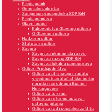
Predsjednik
Generalni sekretar
Zamjenici predsjednika SDP BiH
Predsjedništvo
Glavni odbor
Rukovodstvo Glavnog odbora
O Glavnom odboru
Nadzorni odbor
Statutarni odbor
Savjeti
Savjet za ekonomski razvoj
Savjet za razvoj SDP BiH
Savjet za lokalnu samoupravu
Odbori Predsjedništva
Odbor za afirmaciju i zaštitu
vrijednosti antifašističke borbe
naroda i narodnosti Bosne i
Hercegovine
Odbor za turizam
Odbor za reformu ustava i
ustavna pitanja
Odbor za rad i socijalnu zaštitu