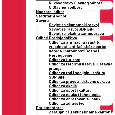
Rukovodstvo Glavnog odbora
O Glavnom odboru
Nadzorni odbor
Statutarni odbor
Savjeti
Savjet za ekonomski razvoj
Savjet za razvoj SDP BiH
Savjet za lokalnu samoupravu
Odbori Predsjedništva
Odbor za afirmaciju i zaštitu
vrijednosti antifašističke borbe
naroda i narodnosti Bosne i
Hercegovine
Odbor za turizam
Odbor za reformu ustava i ustavna
pitanja
Odbor za rad i socijalnu zaštitu
SDP BiH
Odbor za pravdu i državnu upravu
Odbor za okoliš
Odbor za sport i kulturu
Odbor za nauku i tehnologiju
Odbor za obrazovanje i nauku
Odbor za zdravstvo
Parlamentarci
Zastupnici u skupštinama kantona