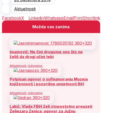
Aktuelnosti
Facebook
X
Linkedin
Whatsapp
Email
Print
Shortlink
Možda vas zanima
Imamović: Ne čini drugome ono što ne
želiš da drugi učini tebi
Aktuelnosti
,
Izdvojeno
Potpisan ugovor o sufinansiranju Muzeja
književnosti i pozorišne umjetnosti BiH
Aktuelnosti
,
Izdvojeno
Lakić: Vlada FBiH želi stopostotno preuzeti
Željezaru Zenica; ugovor za Južnu