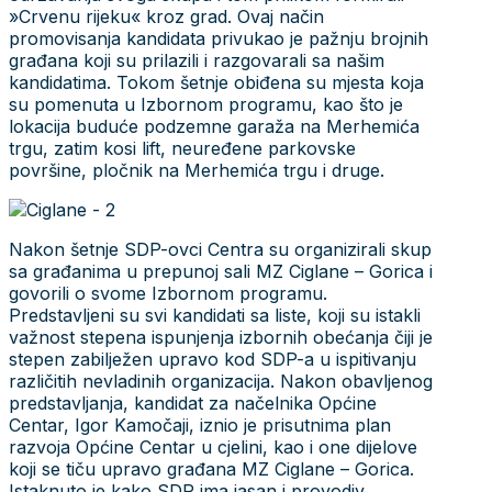
»Crvenu rijeku« kroz grad. Ovaj način
promovisanja kandidata privukao je pažnju brojnih
građana koji su prilazili i razgovarali sa našim
kandidatima. Tokom šetnje obiđena su mjesta koja
su pomenuta u Izbornom programu, kao što je
lokacija buduće podzemne garaža na Merhemića
trgu, zatim kosi lift, neuređene parkovske
površine, pločnik na Merhemića trgu i druge.
Nakon šetnje SDP-ovci Centra su organizirali skup
sa građanima u prepunoj sali MZ Ciglane – Gorica i
govorili o svome Izbornom programu.
Predstavljeni su svi kandidati sa liste, koji su istakli
važnost stepena ispunjenja izbornih obećanja čiji je
stepen zabilježen upravo kod SDP-a u ispitivanju
različitih nevladinih organizacija. Nakon obavljenog
predstavljanja, kandidat za načelnika Općine
Centar, Igor Kamočaji, iznio je prisutnima plan
razvoja Općine Centar u cjelini, kao i one dijelove
koji se tiču upravo građana MZ Ciglane – Gorica.
Istaknuto je kako SDP ima jasan i provodiv