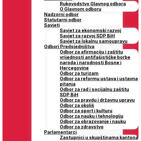
Rukovodstvo Glavnog odbora
O Glavnom odboru
Nadzorni odbor
Statutarni odbor
Savjeti
Savjet za ekonomski razvoj
Savjet za razvoj SDP BiH
Savjet za lokalnu samoupravu
Odbori Predsjedništva
Odbor za afirmaciju i zaštitu
vrijednosti antifašističke borbe
naroda i narodnosti Bosne i
Hercegovine
Odbor za turizam
Odbor za reformu ustava i ustavna
pitanja
Odbor za rad i socijalnu zaštitu
SDP BiH
Odbor za pravdu i državnu upravu
Odbor za okoliš
Odbor za sport i kulturu
Odbor za nauku i tehnologiju
Odbor za obrazovanje i nauku
Odbor za zdravstvo
Parlamentarci
Zastupnici u skupštinama kantona