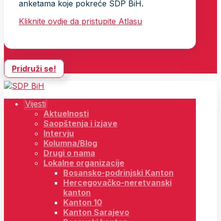
anketama koje pokreće SDP BiH.
Kliknite ovdje da pristupite Atlasu
Pridruži se!
Vijesti
Aktuelnosti
Saopštenja i izjave
Intervju
Kolumna/Blog
Drugi o nama
Lokalne organizacije
Bosansko-podrinjski Kanton
Hercegovačko-neretvanski
kanton
Kanton 10
Kanton Sarajevo