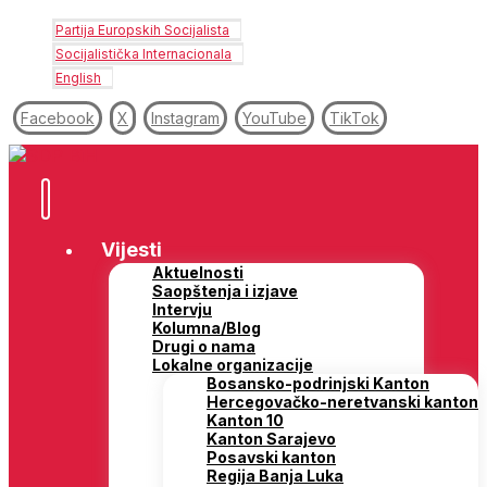
Partija Europskih Socijalista
Socijalistička Internacionala
English
Facebook
X
Instagram
YouTube
TikTok
Vijesti
Aktuelnosti
Saopštenja i izjave
Intervju
Kolumna/Blog
Drugi o nama
Lokalne organizacije
Bosansko-podrinjski Kanton
Hercegovačko-neretvanski kanton
Kanton 10
Kanton Sarajevo
Posavski kanton
Regija Banja Luka