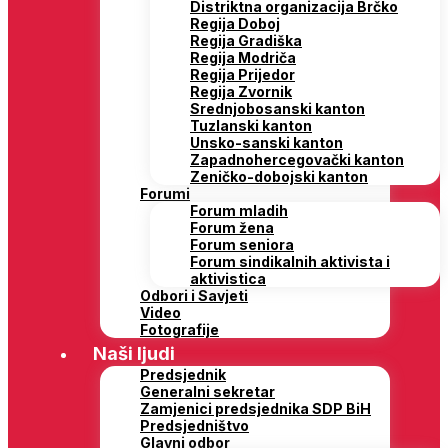
Distriktna organizacija Brčko
Regija Doboj
Regija Gradiška
Regija Modriča
Regija Prijedor
Regija Zvornik
Srednjobosanski kanton
Tuzlanski kanton
Unsko-sanski kanton
Zapadnohercegovački kanton
Zeničko-dobojski kanton
Forumi
Forum mladih
Forum žena
Forum seniora
Forum sindikalnih aktivista i
aktivistica
Odbori i Savjeti
Video
Fotografije
Naši ljudi
Predsjednik
Generalni sekretar
Zamjenici predsjednika SDP BiH
Predsjedništvo
Glavni odbor