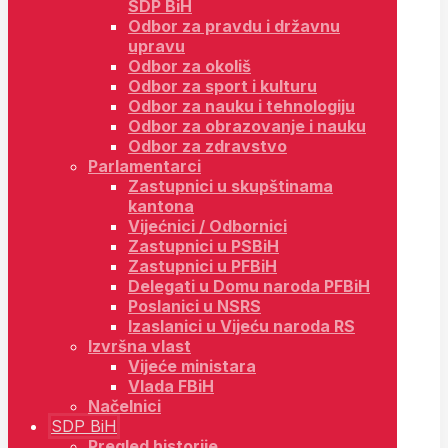
SDP BiH
Odbor za pravdu i državnu
upravu
Odbor za okoliš
Odbor za sport i kulturu
Odbor za nauku i tehnologiju
Odbor za obrazovanje i nauku
Odbor za zdravstvo
Parlamentarci
Zastupnici u skupštinama
kantona
Vijećnici / Odbornici
Zastupnici u PSBiH
Zastupnici u PFBiH
Delegati u Domu naroda PFBiH
Poslanici u NSRS
Izaslanici u Vijeću naroda RS
Izvršna vlast
Vijeće ministara
Vlada FBiH
Načelnici
SDP BiH
Pregled historije