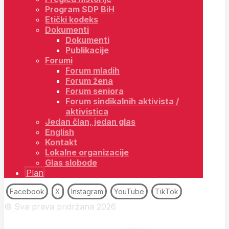
Program SDP BiH
Etički kodeks
Dokumenti
Dokumenti
Publikacije
Forumi
Forum mladih
Forum žena
Forum seniora
Forum sindikalnih aktivista /
aktivistica
Jedan član, jedan glas
English
Kontakt
Lokalne organizacije
Glas slobode
Plan
Facebook
X
Instagram
YouTube
TikTok
© Sva prava pridržana 2026