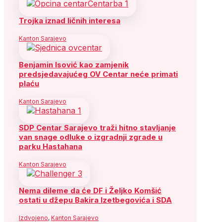
Trojka iznad ličnih interesa
Kanton Sarajevo
Benjamin Isović kao zamjenik
predsjedavajućeg OV Centar neće primati
plaću
Kanton Sarajevo
SDP Centar Sarajevo traži hitno stavljanje
van snage odluke o izgradnji zgrade u
parku Hastahana
Kanton Sarajevo
Nema dileme da će DF i Željko Komšić
ostati u džepu Bakira Izetbegovića i SDA
Izdvojeno
,
Kanton Sarajevo