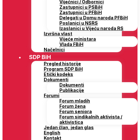
Vijećnici / Odbornici
Zastupnici u PSBiH
Zastupnici u PFBiH
Delegati u Domu naroda PFBiH
Poslanici u NSRS
Izaslanici u Vijeću naroda RS
Izvršna vlast
Vijeće ministara
Vlada FBiH
Načelnici
SDP BiH
Pregled historije
Program SDP BiH
Etički kodeks
Dokumenti
Dokumenti
Publikacije
Forumi
Forum mladih
Forum žena
Forum seniora
Forum sindikalnih aktivista /
aktivistica
Jedan član, jedan glas
English
Kontakt