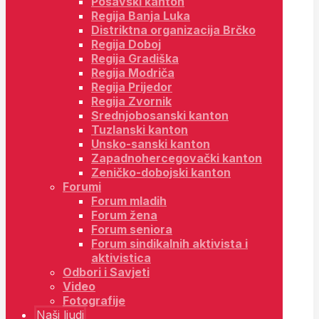
Posavski kanton
Regija Banja Luka
Distriktna organizacija Brčko
Regija Doboj
Regija Gradiška
Regija Modriča
Regija Prijedor
Regija Zvornik
Srednjobosanski kanton
Tuzlanski kanton
Unsko-sanski kanton
Zapadnohercegovački kanton
Zeničko-dobojski kanton
Forumi
Forum mladih
Forum žena
Forum seniora
Forum sindikalnih aktivista i
aktivistica
Odbori i Savjeti
Video
Fotografije
Naši ljudi