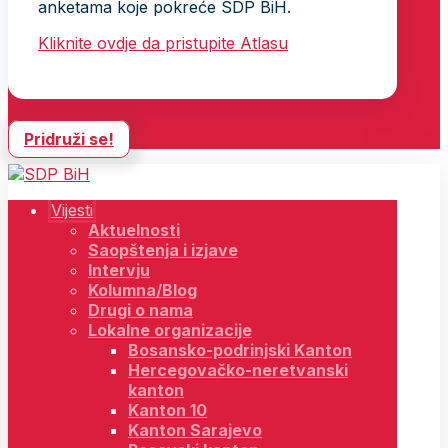
anketama koje pokreće SDP BiH.
Kliknite ovdje da pristupite Atlasu
Pridruži se!
Vijesti
Aktuelnosti
Saopštenja i izjave
Intervju
Kolumna/Blog
Drugi o nama
Lokalne organizacije
Bosansko-podrinjski Kanton
Hercegovačko-neretvanski
kanton
Kanton 10
Kanton Sarajevo