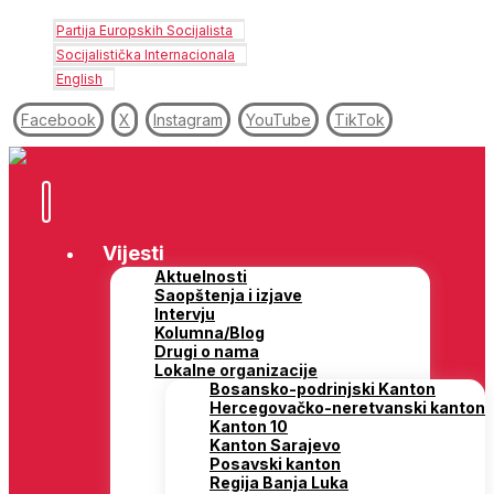
Partija Europskih Socijalista
Socijalistička Internacionala
English
Facebook
X
Instagram
YouTube
TikTok
Vijesti
Aktuelnosti
Saopštenja i izjave
Intervju
Kolumna/Blog
Drugi o nama
Lokalne organizacije
Bosansko-podrinjski Kanton
Hercegovačko-neretvanski kanton
Kanton 10
Kanton Sarajevo
Posavski kanton
Regija Banja Luka