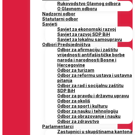
Rukovodstvo Glavnog odbora
O Glavnom odboru
Nadzorni odbor
Statutarni odbor
Savjeti
Savjet za ekonomski razvoj
Savjet za razvoj SDP BiH
Savjet za lokalnu samoupravu
Odbori Predsjedništva
Odbor za afirmaciju i zaštitu
vrijednosti antifašističke borbe
naroda i narodnosti Bosne i
Hercegovine
Odbor za turizam
Odbor za reformu ustava i ustavna
pitanja
Odbor za rad i socijalnu zaštitu
SDP BiH
Odbor za pravdu i državnu upravu
Odbor za okoliš
Odbor za sport i kulturu
Odbor za nauku i tehnologiju
Odbor za obrazovanje i nauku
Odbor za zdravstvo
Parlamentarci
Zastupnici u skupštinama kantona