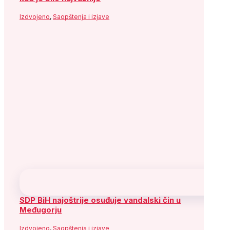
Izdvojeno
,
Saopštenja i izjave
SDP BiH najoštrije osuđuje vandalski čin u
Međugorju
Izdvojeno
,
Saopštenja i izjave