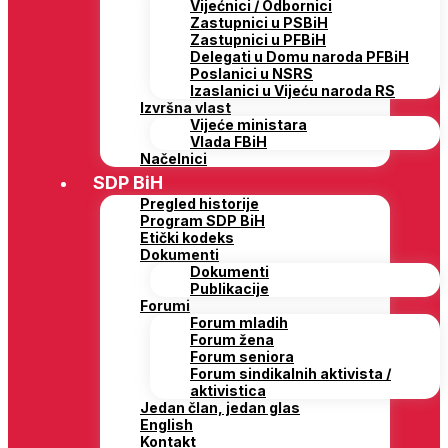
Vijećnici / Odbornici
Zastupnici u PSBiH
Zastupnici u PFBiH
Delegati u Domu naroda PFBiH
Poslanici u NSRS
Izaslanici u Vijeću naroda RS
Izvršna vlast
Vijeće ministara
Vlada FBiH
Načelnici
SDP BiH
Pregled historije
Program SDP BiH
Etički kodeks
Dokumenti
Dokumenti
Publikacije
Forumi
Forum mladih
Forum žena
Forum seniora
Forum sindikalnih aktivista /
aktivistica
Jedan član, jedan glas
English
Kontakt