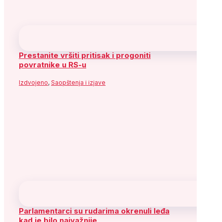
Prestanite vršiti pritisak i progoniti
povratnike u RS-u
Izdvojeno
,
Saopštenja i izjave
Parlamentarci su rudarima okrenuli leđa
kad je bilo najvažnije