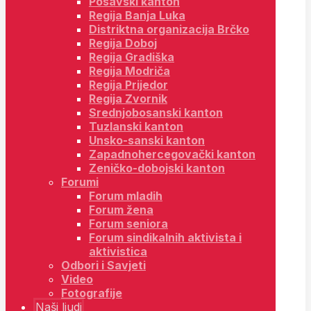
Posavski kanton
Regija Banja Luka
Distriktna organizacija Brčko
Regija Doboj
Regija Gradiška
Regija Modriča
Regija Prijedor
Regija Zvornik
Srednjobosanski kanton
Tuzlanski kanton
Unsko-sanski kanton
Zapadnohercegovački kanton
Zeničko-dobojski kanton
Forumi
Forum mladih
Forum žena
Forum seniora
Forum sindikalnih aktivista i
aktivistica
Odbori i Savjeti
Video
Fotografije
Naši ljudi