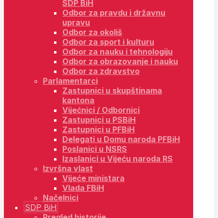
SDP BiH
Odbor za pravdu i državnu
upravu
Odbor za okoliš
Odbor za sport i kulturu
Odbor za nauku i tehnologiju
Odbor za obrazovanje i nauku
Odbor za zdravstvo
Parlamentarci
Zastupnici u skupštinama
kantona
Vijećnici / Odbornici
Zastupnici u PSBiH
Zastupnici u PFBiH
Delegati u Domu naroda PFBiH
Poslanici u NSRS
Izaslanici u Vijeću naroda RS
Izvršna vlast
Vijeće ministara
Vlada FBiH
Načelnici
SDP BiH
Pregled historije