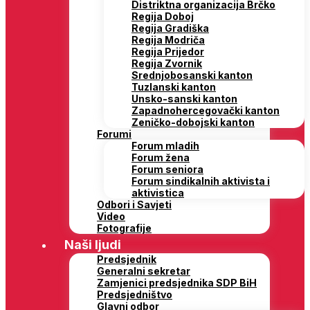
Distriktna organizacija Brčko
Regija Doboj
Regija Gradiška
Regija Modriča
Regija Prijedor
Regija Zvornik
Srednjobosanski kanton
Tuzlanski kanton
Unsko-sanski kanton
Zapadnohercegovački kanton
Zeničko-dobojski kanton
Forumi
Forum mladih
Forum žena
Forum seniora
Forum sindikalnih aktivista i
aktivistica
Odbori i Savjeti
Video
Fotografije
Naši ljudi
Predsjednik
Generalni sekretar
Zamjenici predsjednika SDP BiH
Predsjedništvo
Glavni odbor