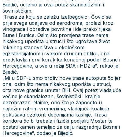
Bijedić, ocijenio je ovaj potez skandaloznim i
šovinističkim.
„Trasa za koju se zalažu Izetbegović i Čović se
prije svega udaljava od aerodroma, prolazi kroz
vinograde i obradive površine i ide preko rijeka
Bune i Bunice. Osim što promjena trase nema
nikakvog uporišta u struci i što ugrožava život
lokalnog stanovništva u ekološkom,
egzistencijalnom i svakom drugom obliku, ona
predstavlja i prvi korak ka konačnoj podjeli Bosne i
Hercegovine, a sve u režiji SDA i HDZ-a“, rekao je
Bijedić.
„Mi u SDP-u smo protiv nove trase autoputa 5c jer
ona, osim što nema nikakvog uporišta u struci,
crta nove granice unutar BiH. Ovaj potez vladajuće
većine je skandalozan, šovinistički i krajnje
bezobrazan. Naime, ono što je započeto u
najtežim ratnim vremenima, vladajuća koalicija
pokušava ozakonti decenijama kasnije. Trasa
koridora 5c bi trebala i fizički podijeliti Mostar te
postati kamen temeljac za dalju razgradnju Bosne i
Hercegovine“, dodao je Bijedić.