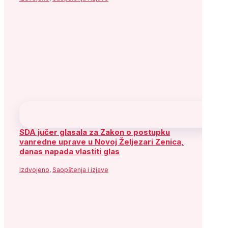
SDA jučer glasala za Zakon o postupku
vanredne uprave u Novoj Željezari Zenica,
danas napada vlastiti glas
Izdvojeno
,
Saopštenja i izjave