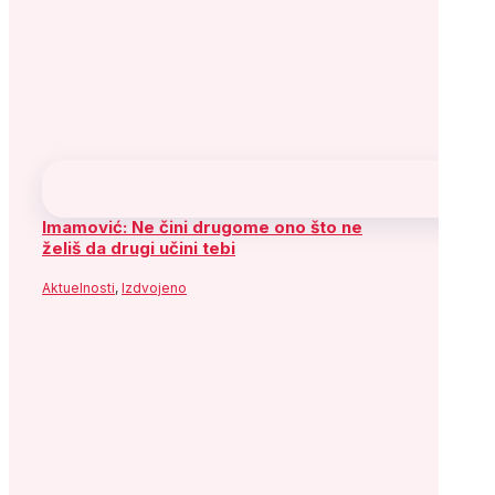
Imamović: Ne čini drugome ono što ne
želiš da drugi učini tebi
Aktuelnosti
,
Izdvojeno