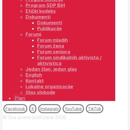
Program SDP BiH
Etički kodeks
Dokumenti
Dokumenti
Publikacije
Forumi
Forum mladih
Forum žena
Forum seniora
Forum sindikalnih aktivista /
aktivistica
Jedan član, jedan glas
English
Kontakt
Lokalne organizacije
Glas slobode
Plan
Facebook
X
Instagram
YouTube
TikTok
© Sva prava pridržana 2026