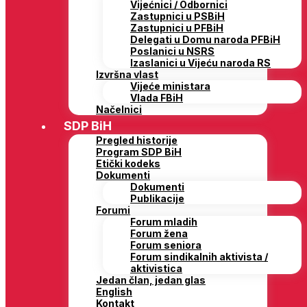
Vijećnici / Odbornici
Zastupnici u PSBiH
Zastupnici u PFBiH
Delegati u Domu naroda PFBiH
Poslanici u NSRS
Izaslanici u Vijeću naroda RS
Izvršna vlast
Vijeće ministara
Vlada FBiH
Načelnici
SDP BiH
Pregled historije
Program SDP BiH
Etički kodeks
Dokumenti
Dokumenti
Publikacije
Forumi
Forum mladih
Forum žena
Forum seniora
Forum sindikalnih aktivista /
aktivistica
Jedan član, jedan glas
English
Kontakt