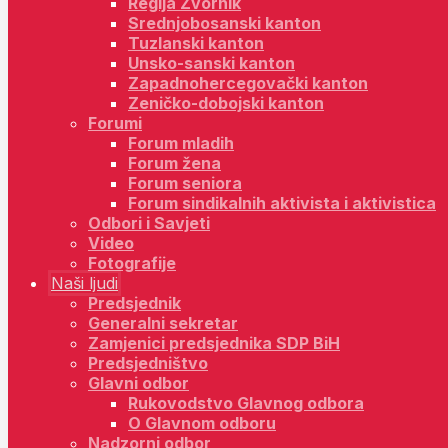
Regija Zvornik
Srednjobosanski kanton
Tuzlanski kanton
Unsko-sanski kanton
Zapadnohercegovački kanton
Zeničko-dobojski kanton
Forumi
Forum mladih
Forum žena
Forum seniora
Forum sindikalnih aktivista i aktivistica
Odbori i Savjeti
Video
Fotografije
Naši ljudi
Predsjednik
Generalni sekretar
Zamjenici predsjednika SDP BiH
Predsjedništvo
Glavni odbor
Rukovodstvo Glavnog odbora
O Glavnom odboru
Nadzorni odbor