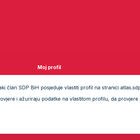
Moj profil
i član SDP BiH posjeduje vlastiti profil na stranici atlas.sd
ere i ažuriraju podatke na vlastitom profilu, da provjere s