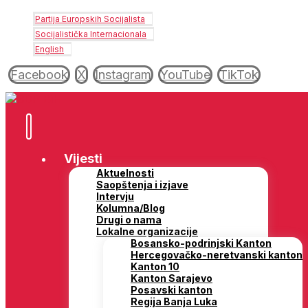
Partija Europskih Socijalista
Socijalistička Internacionala
English
Facebook
X
Instagram
YouTube
TikTok
Vijesti
Aktuelnosti
Saopštenja i izjave
Intervju
Kolumna/Blog
Drugi o nama
Lokalne organizacije
Bosansko-podrinjski Kanton
Hercegovačko-neretvanski kanton
Kanton 10
Kanton Sarajevo
Posavski kanton
Regija Banja Luka