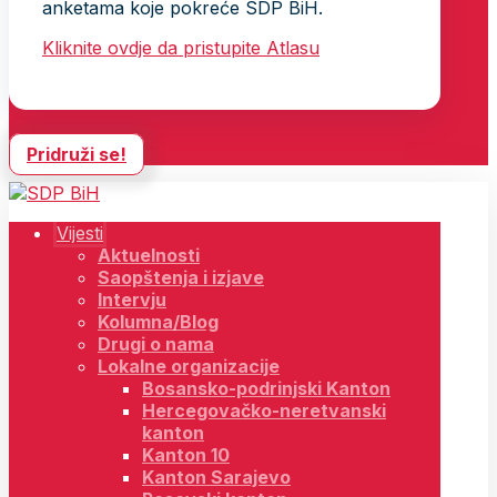
anketama koje pokreće SDP BiH.
Kliknite ovdje da pristupite Atlasu
Pridruži se!
Vijesti
Aktuelnosti
Saopštenja i izjave
Intervju
Kolumna/Blog
Drugi o nama
Lokalne organizacije
Bosansko-podrinjski Kanton
Hercegovačko-neretvanski
kanton
Kanton 10
Kanton Sarajevo