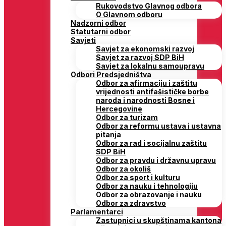
Rukovodstvo Glavnog odbora
O Glavnom odboru
Nadzorni odbor
Statutarni odbor
Savjeti
Savjet za ekonomski razvoj
Savjet za razvoj SDP BiH
Savjet za lokalnu samoupravu
Odbori Predsjedništva
Odbor za afirmaciju i zaštitu
vrijednosti antifašističke borbe
naroda i narodnosti Bosne i
Hercegovine
Odbor za turizam
Odbor za reformu ustava i ustavna
pitanja
Odbor za rad i socijalnu zaštitu
SDP BiH
Odbor za pravdu i državnu upravu
Odbor za okoliš
Odbor za sport i kulturu
Odbor za nauku i tehnologiju
Odbor za obrazovanje i nauku
Odbor za zdravstvo
Parlamentarci
Zastupnici u skupštinama kantona