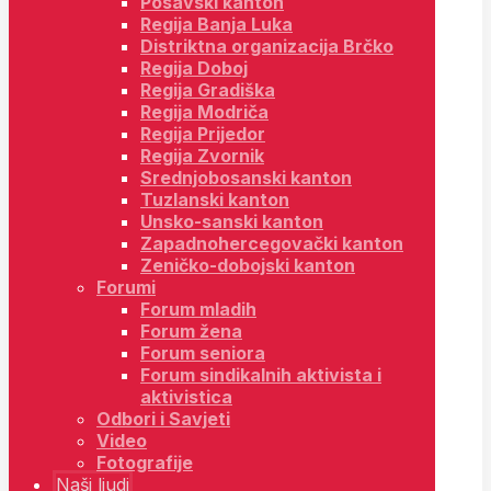
Posavski kanton
Regija Banja Luka
Distriktna organizacija Brčko
Regija Doboj
Regija Gradiška
Regija Modriča
Regija Prijedor
Regija Zvornik
Srednjobosanski kanton
Tuzlanski kanton
Unsko-sanski kanton
Zapadnohercegovački kanton
Zeničko-dobojski kanton
Forumi
Forum mladih
Forum žena
Forum seniora
Forum sindikalnih aktivista i
aktivistica
Odbori i Savjeti
Video
Fotografije
Naši ljudi