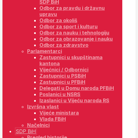
SDP BiH
Odbor za pravdu i državnu
upravu
Odbor za okoliš
Odbor za sport i kulturu
Odbor za nauku i tehnologiju
Odbor za obrazovanje i nauku
Odbor za zdravstvo
Parlamentarci
Zastupnici u skupštinama
kantona
Vijećnici / Odbornici
Zastupnici u PSBiH
Zastupnici u PFBiH
Delegati u Domu naroda PFBiH
Poslanici u NSRS
Izaslanici u Vijeću naroda RS
Izvršna vlast
Vijeće ministara
Vlada FBiH
Načelnici
SDP BiH
Pregled historije