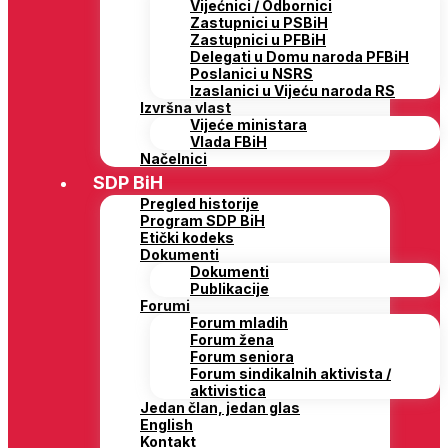
Vijećnici / Odbornici
Zastupnici u PSBiH
Zastupnici u PFBiH
Delegati u Domu naroda PFBiH
Poslanici u NSRS
Izaslanici u Vijeću naroda RS
Izvršna vlast
Vijeće ministara
Vlada FBiH
Načelnici
SDP BiH
Pregled historije
Program SDP BiH
Etički kodeks
Dokumenti
Dokumenti
Publikacije
Forumi
Forum mladih
Forum žena
Forum seniora
Forum sindikalnih aktivista /
aktivistica
Jedan član, jedan glas
English
Kontakt