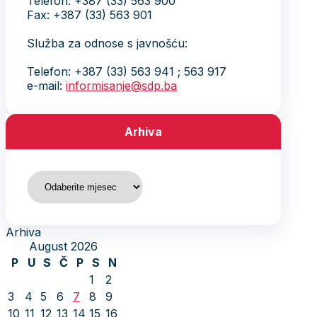
Telefon: +387 (33) 563 900
Fax: +387 (33) 563 901
Služba za odnose s javnošću:
Telefon: +387 (33) 563 941 ; 563 917
e-mail:
informisanje@sdp.ba
Arhiva
Arhiva
Arhiva
August 2026
P
U
S
Č
P
S
N
1
2
3
4
5
6
7
8
9
10
11
12
13
14
15
16