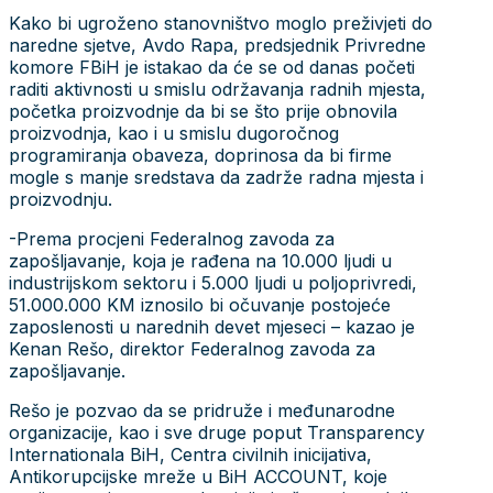
Kako bi ugroženo stanovništvo moglo preživjeti do
naredne sjetve, Avdo Rapa, predsjednik Privredne
komore FBiH je istakao da će se od danas početi
raditi aktivnosti u smislu održavanja radnih mjesta,
početka proizvodnje da bi se što prije obnovila
proizvodnja, kao i u smislu dugoročnog
programiranja obaveza, doprinosa da bi firme
mogle s manje sredstava da zadrže radna mjesta i
proizvodnju.
-Prema procjeni Federalnog zavoda za
zapošljavanje, koja je rađena na 10.000 ljudi u
industrijskom sektoru i 5.000 ljudi u poljoprivredi,
51.000.000 KM iznosilo bi očuvanje postojeće
zaposlenosti u narednih devet mjeseci – kazao je
Kenan Rešo, direktor Federalnog zavoda za
zapošljavanje.
Rešo je pozvao da se pridruže i međunarodne
organizacije, kao i sve druge poput Transparency
Internationala BiH, Centra civilnih inicijativa,
Antikorupcijske mreže u BiH ACCOUNT, koje