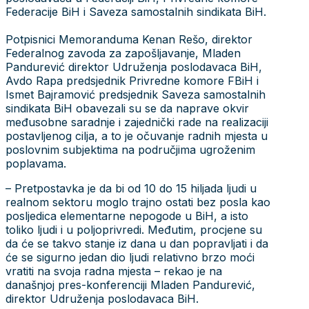
Federacije BiH i Saveza samostalnih sindikata BiH.
Potpisnici Memoranduma Kenan Rešo, direktor
Federalnog zavoda za zapošljavanje, Mladen
Pandurević direktor Udruženja poslodavaca BiH,
Avdo Rapa predsjednik Privredne komore FBiH i
Ismet Bajramović predsjednik Saveza samostalnih
sindikata BiH obavezali su se da naprave okvir
međusobne saradnje i zajednički rade na realizaciji
postavljenog cilja, a to je očuvanje radnih mjesta u
poslovnim subjektima na područjima ugroženim
poplavama.
– Pretpostavka je da bi od 10 do 15 hiljada ljudi u
realnom sektoru moglo trajno ostati bez posla kao
posljedica elementarne nepogode u BiH, a isto
toliko ljudi i u poljoprivredi. Međutim, procjene su
da će se takvo stanje iz dana u dan popravljati i da
će se sigurno jedan dio ljudi relativno brzo moći
vratiti na svoja radna mjesta – rekao je na
današnjoj pres-konferenciji Mladen Pandurević,
direktor Udruženja poslodavaca BiH.