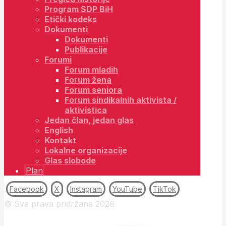
Program SDP BiH
Etički kodeks
Dokumenti
Dokumenti
Publikacije
Forumi
Forum mladih
Forum žena
Forum seniora
Forum sindikalnih aktivista /
aktivistica
Jedan član, jedan glas
English
Kontakt
Lokalne organizacije
Glas slobode
Plan
Facebook
X
Instagram
YouTube
TikTok
© Sva prava pridržana 2026