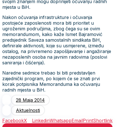
svojim znanjem mogu doprinijeti očuvanju radnih
mjesta u BiH.
Nakon očuvanja infrastrukture i očuvanja
postojeće zaposlenosti mora biti prioritet u
ugroženim područjima, zbog čega su se ovim
memorandumom, kako kaže Ismet Bajramović
predsjednik Saveza samostalnih sindikata BiH,
definirale aktivnosti, koje su usmjerene, između
ostalog, na privremeno zapošljavanje i angažiranje
nezaposlenih osoba na javnim radovima (poslovi
saniranja i čišćenja).
Naredne sedmice trebao bi biti predstavljen
zajednički program, po kojem će se znati prvi
korak potpisnika Memoranduma ka očuvanju
radnih mjesta u BiH.
28 Maja 2014
Aktuelnosti
Facebook
X
Linkedin
Whatsapp
Email
Print
Shortlink