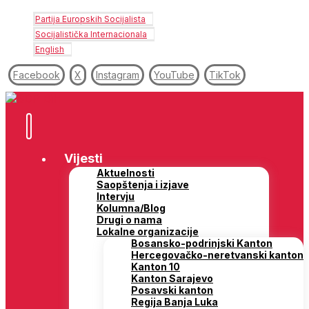
Partija Europskih Socijalista
Socijalistička Internacionala
English
Facebook
X
Instagram
YouTube
TikTok
Vijesti
Aktuelnosti
Saopštenja i izjave
Intervju
Kolumna/Blog
Drugi o nama
Lokalne organizacije
Bosansko-podrinjski Kanton
Hercegovačko-neretvanski kanton
Kanton 10
Kanton Sarajevo
Posavski kanton
Regija Banja Luka