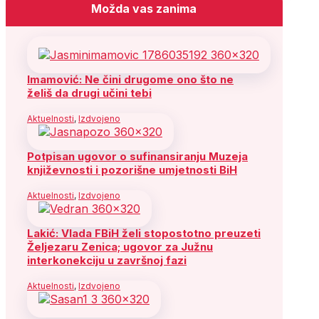
Možda vas zanima
Imamović: Ne čini drugome ono što ne
želiš da drugi učini tebi
Aktuelnosti
,
Izdvojeno
Potpisan ugovor o sufinansiranju Muzeja
književnosti i pozorišne umjetnosti BiH
Aktuelnosti
,
Izdvojeno
Lakić: Vlada FBiH želi stopostotno preuzeti
Željezaru Zenica; ugovor za Južnu
interkonekciju u završnoj fazi
Aktuelnosti
,
Izdvojeno