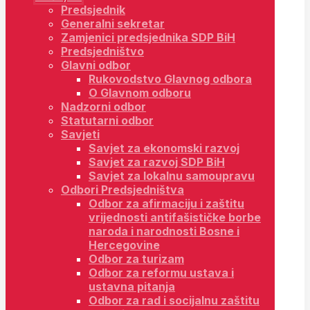
Predsjednik
Generalni sekretar
Zamjenici predsjednika SDP BiH
Predsjedništvo
Glavni odbor
Rukovodstvo Glavnog odbora
O Glavnom odboru
Nadzorni odbor
Statutarni odbor
Savjeti
Savjet za ekonomski razvoj
Savjet za razvoj SDP BiH
Savjet za lokalnu samoupravu
Odbori Predsjedništva
Odbor za afirmaciju i zaštitu
vrijednosti antifašističke borbe
naroda i narodnosti Bosne i
Hercegovine
Odbor za turizam
Odbor za reformu ustava i
ustavna pitanja
Odbor za rad i socijalnu zaštitu