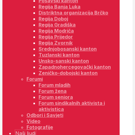
Posavski kanton
Regija Banja Luka
Distriktna organizacija Brčko
Regija Doboj
Regija Gradiška
Regija Modriča
Regija Prijedor
Regija Zvornik
Srednjobosanski kanton
Tuzlanski kanton
Unsko-sanski kanton
Zapadnohercegovački kanton
Zeničko-dobojski kanton
Forumi
Forum mladih
Forum žena
Forum seniora
Forum sindikalnih aktivista i
aktivistica
Odbori i Savjeti
Video
Fotografije
Naši ljudi