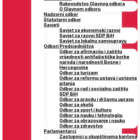
Rukovodstvo Glavnog odbora
O Glavnom odboru
Nadzorni odbor
Statutarni odbor
Savjeti
Savjet za ekonomski razvoj
Savjet za razvoj SDP BiH
Savjet za lokalnu samoupravu
Odbori Predsjedništva
Odbor za afirmaciju i zaštitu
vrijednosti antifašističke borbe
naroda i narodnosti Bosne i
Hercegovine
Odbor za turizam
Odbor za reformu ustava i ustavna
pitanja
Odbor za rad i socijalnu zaštitu
SDP BiH
Odbor za pravdu i državnu upravu
Odbor za okoliš
Odbor za sport i kulturu
Odbor za nauku i tehnologiju
Odbor za obrazovanje i nauku
Odbor za zdravstvo
Parlamentarci
Zastupnici u skupštinama kantona