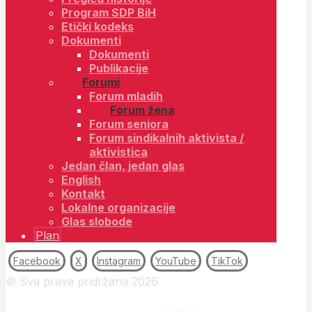
Program SDP BiH
Etički kodeks
Dokumenti
Dokumenti
Publikacije
Forumi
Forum mladih
Forum žena
Forum seniora
Forum sindikalnih aktivista /
aktivistica
Jedan član, jedan glas
English
Kontakt
Lokalne organizacije
Glas slobode
Plan
Facebook
X
Instagram
YouTube
TikTok
© Sva prava pridržana 2026