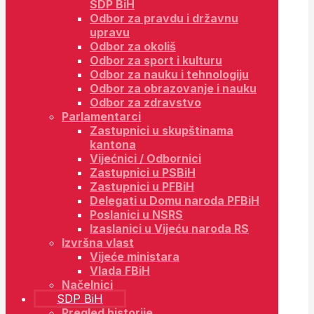
SDP BiH
Odbor za pravdu i državnu
upravu
Odbor za okoliš
Odbor za sport i kulturu
Odbor za nauku i tehnologiju
Odbor za obrazovanje i nauku
Odbor za zdravstvo
Parlamentarci
Zastupnici u skupštinama
kantona
Vijećnici / Odbornici
Zastupnici u PSBiH
Zastupnici u PFBiH
Delegati u Domu naroda PFBiH
Poslanici u NSRS
Izaslanici u Vijeću naroda RS
Izvršna vlast
Vijeće ministara
Vlada FBiH
Načelnici
SDP BiH
Pregled historije