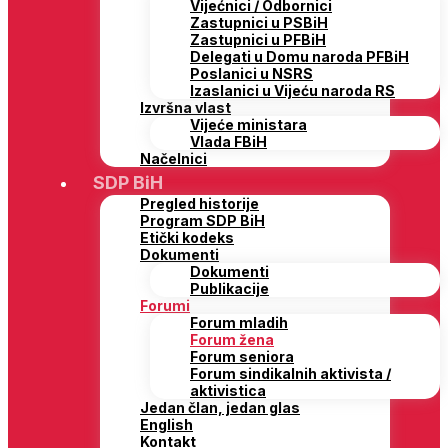
Vijećnici / Odbornici
Zastupnici u PSBiH
Zastupnici u PFBiH
Delegati u Domu naroda PFBiH
Poslanici u NSRS
Izaslanici u Vijeću naroda RS
Izvršna vlast
Vijeće ministara
Vlada FBiH
Načelnici
SDP BiH
Pregled historije
Program SDP BiH
Etički kodeks
Dokumenti
Dokumenti
Publikacije
Forumi
Forum mladih
Forum žena
Forum seniora
Forum sindikalnih aktivista /
aktivistica
Jedan član, jedan glas
English
Kontakt