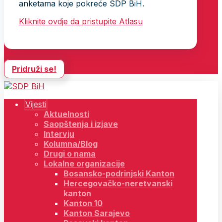
anketama koje pokreće SDP BiH.
Kliknite ovdje da pristupite Atlasu
Pridruži se!
Vijesti
Aktuelnosti
Saopštenja i izjave
Intervju
Kolumna/Blog
Drugi o nama
Lokalne organizacije
Bosansko-podrinjski Kanton
Hercegovačko-neretvanski
kanton
Kanton 10
Kanton Sarajevo