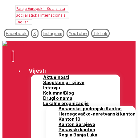
Partija Europskih Socijalista
Socijalistička Internacionala
English
Facebook
X
Instagram
YouTube
TikTok
Vijesti
Aktuelnosti
Saopštenja i izjave
Intervju
Kolumna/Blog
Drugi o nama
Lokalne organizacije
Bosansko-podrinjski Kanton
Hercegovačko-neretvanski kanton
Kanton 10
Kanton Sarajevo
Posavski kanton
Regija Banja Luka