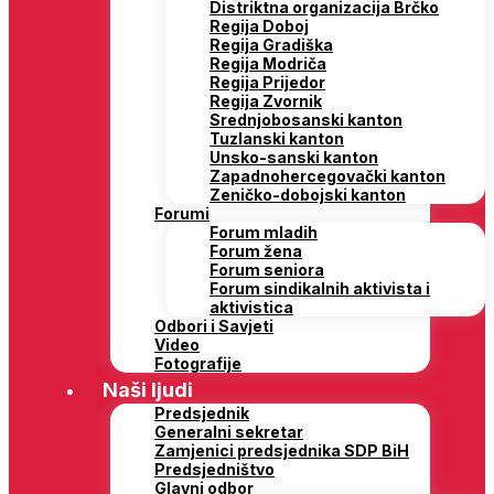
Distriktna organizacija Brčko
Regija Doboj
Regija Gradiška
Regija Modriča
Regija Prijedor
Regija Zvornik
Srednjobosanski kanton
Tuzlanski kanton
Unsko-sanski kanton
Zapadnohercegovački kanton
Zeničko-dobojski kanton
Forumi
Forum mladih
Forum žena
Forum seniora
Forum sindikalnih aktivista i
aktivistica
Odbori i Savjeti
Video
Fotografije
Naši ljudi
Predsjednik
Generalni sekretar
Zamjenici predsjednika SDP BiH
Predsjedništvo
Glavni odbor