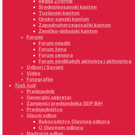
Regija Zvornik
Srednjobosanski kanton
Tuzlanski kanton
Unsko-sanski kanton
Zapadnohercegovački kanton
Zeničko-dobojski kanton
Forumi
Forum mladih
Forum žena
Forum seniora
Forum sindikalnih aktivista i aktivistica
Odbori i Savjeti
Video
Fotografije
Naši ljudi
Predsjednik
Generalni sekretar
Zamjenici predsjednika SDP BiH
Predsjedništvo
Glavni odbor
Rukovodstvo Glavnog odbora
O Glavnom odboru
Nadzorni odbor