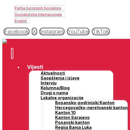
Partija Europskih Socijalista
Socijalistička Internacionala
English
Facebook
X
Instagram
YouTube
TikTok
Vijesti
Aktuelnosti
Saopštenja i izjave
Intervju
Kolumna/Blog
Drugi o nama
Lokalne organizacije
Bosansko-podrinjski Kanton
Hercegovačko-neretvanski kanton
Kanton 10
Kanton Sarajevo
Posavski kanton
Regija Banja Luka