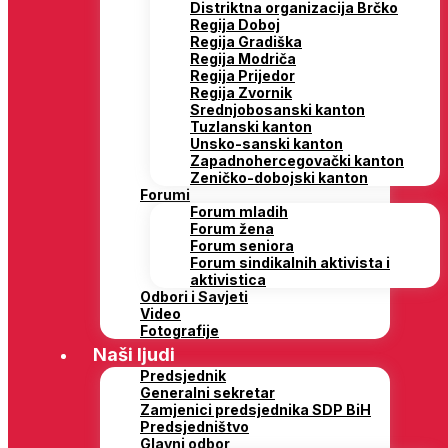
Distriktna organizacija Brčko
Regija Doboj
Regija Gradiška
Regija Modriča
Regija Prijedor
Regija Zvornik
Srednjobosanski kanton
Tuzlanski kanton
Unsko-sanski kanton
Zapadnohercegovački kanton
Zeničko-dobojski kanton
Forumi
Forum mladih
Forum žena
Forum seniora
Forum sindikalnih aktivista i
aktivistica
Odbori i Savjeti
Video
Fotografije
Naši ljudi
Predsjednik
Generalni sekretar
Zamjenici predsjednika SDP BiH
Predsjedništvo
Glavni odbor