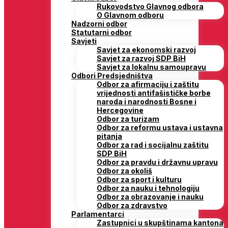
Rukovodstvo Glavnog odbora
O Glavnom odboru
Nadzorni odbor
Statutarni odbor
Savjeti
Savjet za ekonomski razvoj
Savjet za razvoj SDP BiH
Savjet za lokalnu samoupravu
Odbori Predsjedništva
Odbor za afirmaciju i zaštitu
vrijednosti antifašističke borbe
naroda i narodnosti Bosne i
Hercegovine
Odbor za turizam
Odbor za reformu ustava i ustavna
pitanja
Odbor za rad i socijalnu zaštitu
SDP BiH
Odbor za pravdu i državnu upravu
Odbor za okoliš
Odbor za sport i kulturu
Odbor za nauku i tehnologiju
Odbor za obrazovanje i nauku
Odbor za zdravstvo
Parlamentarci
Zastupnici u skupštinama kantona