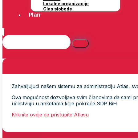
Lokalne organizacije
Glas slobode
Plan
Zahvaljujući našem sistemu za administraciju Atlas, svak
Ova mogućnost dozvoljava svim članovima da sami provj
učestvuju u anketama koje pokreće SDP BiH.
Kliknite ovdje da pristupite Atlasu