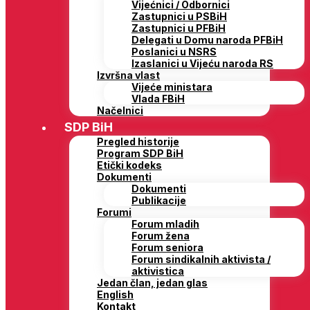
Vijećnici / Odbornici
Zastupnici u PSBiH
Zastupnici u PFBiH
Delegati u Domu naroda PFBiH
Poslanici u NSRS
Izaslanici u Vijeću naroda RS
Izvršna vlast
Vijeće ministara
Vlada FBiH
Načelnici
SDP BiH
Pregled historije
Program SDP BiH
Etički kodeks
Dokumenti
Dokumenti
Publikacije
Forumi
Forum mladih
Forum žena
Forum seniora
Forum sindikalnih aktivista /
aktivistica
Jedan član, jedan glas
English
Kontakt