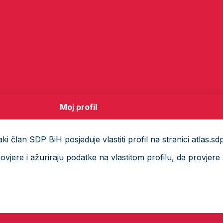
Moj profil
i član SDP BiH posjeduje vlastiti profil na stranici atlas.sd
ere i ažuriraju podatke na vlastitom profilu, da provjere s